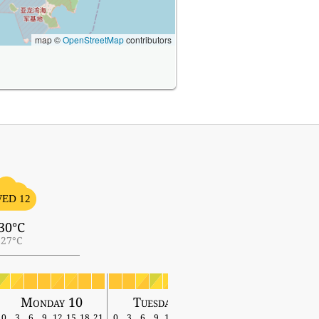
map ©
OpenStreetMap
contributors
ED 12
30°C
27°C
Monday 10
Tuesday 11
Wednesday 12
0
3
6
9
12
15
18
21
0
3
6
9
12
15
18
21
0
3
6
9
12
15
18