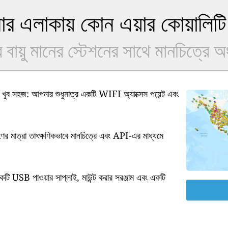
 এলাকায় কোন এয়ার কোয়ালিটি
বায়ু মানের স্টেশনের সাথে মানচিত্রে 
ুব সহজ: আপনার শুধুমাত্র একটি WIFI অ্যাক্সেস পয়েন্ট এবং
ষণের মাত্রা তাৎক্ষণিকভাবে মানচিত্রে এবং API-এর মাধ্যমে
কটি USB পাওয়ার সাপ্লাই, মাউন্ট করার সরঞ্জাম এবং একটি