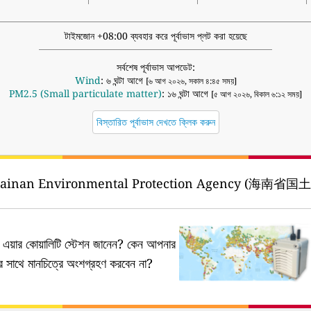
টাইমজোন +08:00 ব্যবহার করে পূর্বাভাস প্লট করা হয়েছে
সর্বশেষ পূর্বাভাস আপডেট:
Wind
: ৬ ঘন্টা আগে
[৬ আগ ২০২৬, সকাল ৪:৪৫ সময়]
PM2.5 (Small particulate matter)
: ১৬ ঘন্টা আগে
[৫ আগ ২০২৬, বিকাল ৬:১২ সময়]
বিস্তারিত পূর্বাভাস দেখতে ক্লিক করুন
Hainan Environmental Protection Agency (海南
য়ার কোয়ালিটি স্টেশন জানেন?
কেন আপনার
নের সাথে মানচিত্রে অংশগ্রহণ করবেন না?