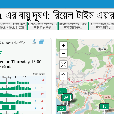
a
-এর বায়ু দূষণ: রিয়েল-টাইম এয়
ingshui Tufu Bay, Lingshuixian
Hedongzi Station, Sanya
Hexizi Station, Sanya
lu huitou, San
陵水县陵水土福湾
三亚河东子站
三亚河西子站
三亚鹿回头
ya-এর রিয়েল-টাইম এয়ার কোয়ালিটি ইনডেক্স (AQI)।
+
ল
−
ed on Thursday 16:00
ষণকারী:
o3
মিনিট
সর্বোচ্চ
5
34
1
21
4
22
1
4
1
2