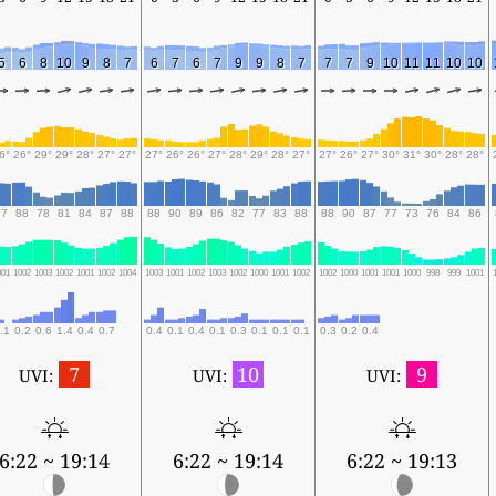
5
6
8
10
9
8
7
6
7
6
7
9
9
8
7
7
7
9
10
11
11
10
10
6°
26°
29°
29°
28°
27°
27°
27°
26°
26°
27°
28°
29°
28°
27°
27°
26°
27°
30°
31°
30°
28°
28°
87
88
78
81
84
87
88
88
90
89
86
82
77
83
88
88
90
87
77
73
76
84
86
001
1002
1003
1002
1001
1002
1004
1003
1001
1002
1003
1002
1000
1001
1002
1002
1000
1001
1001
1000
998
999
1001
.1
0.2
0.6
1.4
0.4
0.7
0.4
0.1
0.4
0.1
0.3
0.1
0.1
0.1
0.3
0.2
0.4
7
10
9
UVI:
UVI:
UVI:
6:22 ~ 19:14
6:22 ~ 19:14
6:22 ~ 19:13