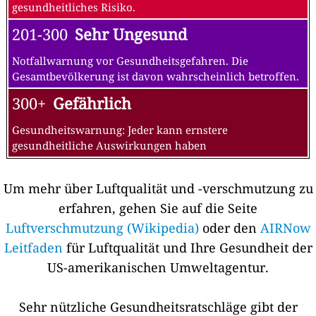
gesundheitliches Risiko.
201-300
Sehr Ungesund
Notfallwarnung vor Gesundheitsgefahren. Die
Gesamtbevölkerung ist davon wahrscheinlich betroffen.
300+
Gefährlich
Gesundheitswarnung: Jeder kann ernstere
gesundheitliche Auswirkungen haben
Um mehr über Luftqualität und -verschmutzung zu
erfahren, gehen Sie auf die Seite
Luftverschmutzung (Wikipedia)
oder den
AIRNow
Leitfaden
für Luftqualität und Ihre Gesundheit der
US-amerikanischen Umweltagentur.
Sehr nützliche Gesundheitsratschläge gibt der