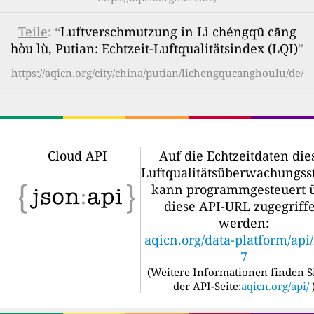
Teile
: “
Luftverschmutzung in Lì chéngqū cāng
hòu lù, Putian: Echtzeit-Luftqualitätsindex (LQI)
”
https://aqicn.org/city/china/putian/lichengqucanghoulu/de/
Cloud API
Auf die Echtzeitdaten die
Luftqualitätsüberwachungss
kann programmgesteuert 
diese API-URL zugegriff
werden:
aqicn.org/data-platform/api
7
(
Weitere Informationen finden S
der API-Seite:
aqicn.org/api/