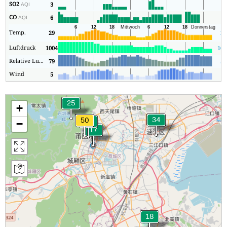
SO2
3
3
AQI
CO
6
5
AQI
Temp.
29
27
Luftdruck
1004
100
Relative Luftfeuchtigkeit
79
52
Wind
5
1
+
−