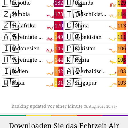
🇱🇸
🇺🇬
182
129
Lesotho
Uganda
🇿🇲
🇹🇯
173
114
Sambia
Tadschikistan
🇿🇦
🇨🇳
170
113
Südafrika
China
🇦🇪
🇺🇿
149
111
Vereinigte Arabische Emirate
Usbekistan
🇮🇩
🇵🇰
145
106
Indonesien
Pakistan
🇺🇸
🇰🇪
144
105
Vereinigte Staaten
Kenia
🇮🇳
🇦🇿
142
103
Indien
Aserbaidschan
🇶🇦
🇸🇬
131
103
Katar
Singapur
Ranking updated vor einer Minute
(8. Aug. 2026 20:39)
Downloaden Sie das Echtzeit Air