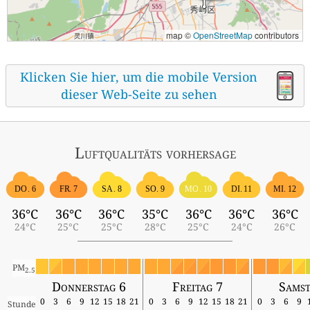
map ©
OpenStreetMap
contributors
Klicken Sie hier, um die mobile Version
dieser Web-Seite zu sehen
Luftqualitäts vorhersage
DO. 6
FR. 7
SA. 8
SO. 9
MO. 10
DI. 11
MI. 12
36°C
36°C
36°C
35°C
36°C
36°C
36°C
24°C
25°C
25°C
28°C
25°C
24°C
26°C
PM
2.5
Donnerstag 6
Freitag 7
Samst
0
3
6
9
12
15
18
21
0
3
6
9
12
15
18
21
0
3
6
9
Stunde