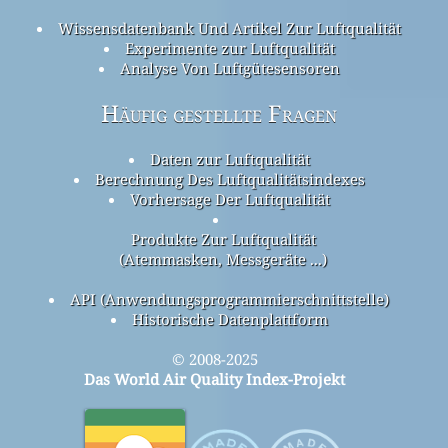
Wissensdatenbank Und Artikel Zur Luftqualität
Experimente zur Luftqualität
Analyse Von Luftgütesensoren
Häufig gestellte Fragen
Daten zur Luftqualität
Berechnung Des Luftqualitätsindexes
Vorhersage Der Luftqualität
Produkte Zur Luftqualität
(Atemmasken, Messgeräte ...)
API (Anwendungsprogrammierschnittstelle)
Historische Datenplattform
© 2008-2025
Das World Air Quality Index-Projekt