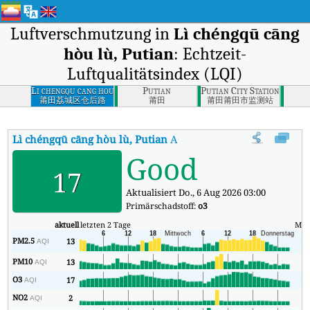
Luftverschmutzung in
Lì chéngqū cāng
hòu lù, Putian
: Echtzeit-
Luftqualitätsindex (LQI)
Li chengqu cang hou
Putian
Putian City Stations, Puti
lu, Putian
莆田荔城区仓后路
莆田
莆田莆田市监测站
Lì chéngqū cāng hòu lù, Putian
AQI
:
Lì chéngqū cāng hòu lù, Putia
Good
17
Aktualisiert Do., 6 Aug 2026 03:00
Primärschadstoff:
o3
aktuell
letzten 2 Tage
Min
PM2.5
13
13
AQI
PM10
13
8
AQI
O3
17
13
AQI
NO2
2
2
AQI