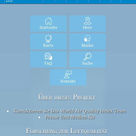
Startseite
Here
Karte
Maske
FAQ
Suche
Kontakt
Über dieses Projekt
Kontaktieren Sie Das World Air Quality Index Team
Presse Und Medien-Kit
Forschung zur Luftqualität