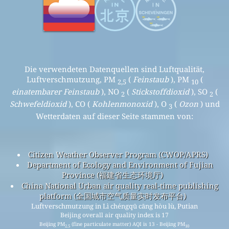
Die verwendeten Datenquellen sind Luftqualität,
Luftverschmutzung, PM
(
Feinstaub
), PM
(
2,5
10
einatembarer Feinstaub
), NO
(
Stickstoffdioxid
), SO
(
2
2
Schwefeldioxid
), CO (
Kohlenmonoxid
), O
(
Ozon
) und
3
Wetterdaten auf dieser Seite stammen von:
Citizen Weather Observer Program (CWOP/APRS)
Department of Ecology and Environment of Fujian
Province (福建省生态环境厅)
China National Urban air quality real-time publishing
platform (全国城市空气质量实时发布平台)
Luftverschmutzung in Lì chéngqū cāng hòu lù, Putian
Beijing overall air quality index is 17
Beijing PM
(fine particulate matter) AQI is 13 - Beijing PM
2.5
10