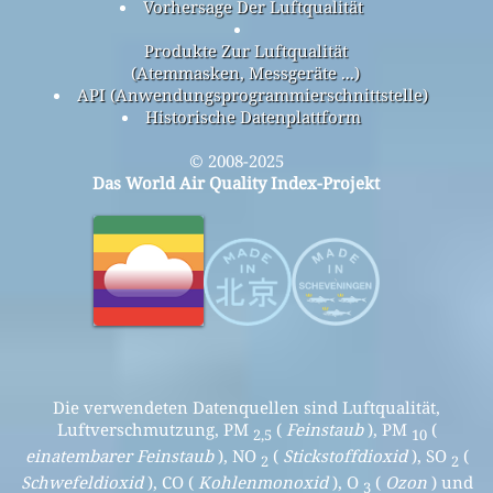
Vorhersage Der Luftqualität
Produkte Zur Luftqualität
(Atemmasken, Messgeräte ...)
API (Anwendungsprogrammierschnittstelle)
Historische Datenplattform
© 2008-2025
Das World Air Quality Index-Projekt
Die verwendeten Datenquellen sind Luftqualität,
Luftverschmutzung, PM
(
Feinstaub
), PM
(
2,5
10
einatembarer Feinstaub
), NO
(
Stickstoffdioxid
), SO
(
2
2
Schwefeldioxid
), CO (
Kohlenmonoxid
), O
(
Ozon
) und
3