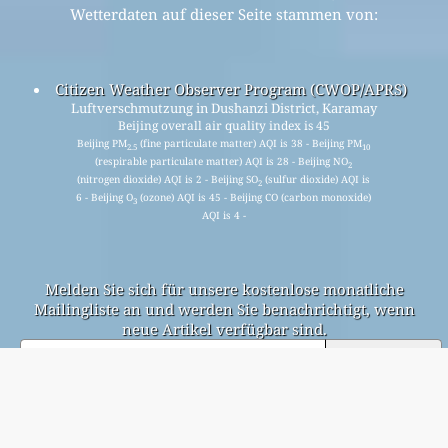
Wetterdaten auf dieser Seite stammen von:
Citizen Weather Observer Program (CWOP/APRS)
Luftverschmutzung in Dushanzi District, Karamay
Beijing overall air quality index is 45
Beijing PM
(fine particulate matter) AQI is 38 - Beijing PM
2.5
10
(respirable particulate matter) AQI is 28 - Beijing NO
2
(nitrogen dioxide) AQI is 2 - Beijing SO
(sulfur dioxide) AQI is
2
6 - Beijing O
(ozone) AQI is 45 - Beijing CO (carbon monoxide)
3
AQI is 4 -
Melden Sie sich für unsere kostenlose monatliche
Mailingliste an und werden Sie benachrichtigt, wenn
neue Artikel verfügbar sind.
einreichen
This page has been generated on Wednesday, Aug 5th 2026, 23:45 pm CST from jp2n