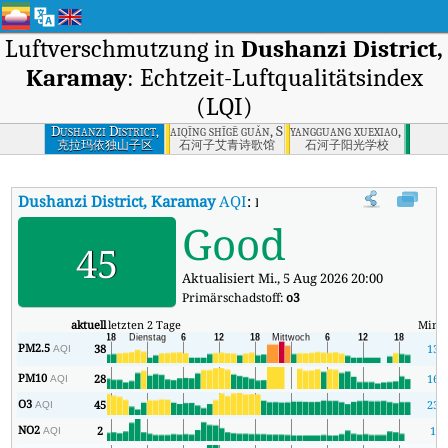
Luftverschmutzung in
Dushanzi District,
Karamay
: Echtzeit-Luftqualitätsindex
(LQI)
Dushanzi District,
aiqīng shīgē guǎn, Shihezi
yangguang xuexiao, Shihezi
Karamay
克拉玛依独山子区
石河子艾青诗歌馆
石河子阳光学校
Dushanzi District, Karamay
AQI
:
Dushanzi District, Karamay Echtze
Good
45
Aktualisiert Mi., 5 Aug 2026 20:00
Primärschadstoff:
o3
aktuell
letzten 2 Tage
Mind
PM2.5
38
13
AQI
PM10
28
16
AQI
O3
45
23
AQI
NO2
2
1
AQI