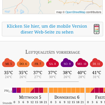
map ©
OpenStreetMap
contributors
Klicken Sie hier, um die mobile Version
dieser Web-Seite zu sehen
Luftqualitäts vorhersage
MI. 5
DO. 6
FR. 7
SA. 8
SO. 9
MO. 10
DI. 11
35°C
35°C
37°C
37°C
38°C
40°C
41°C
24°C
26°C
27°C
30°C
26°C
28°C
31°C
PM
2.5
Mittwoch 5
Donnerstag 6
Freit
0
3
6
9
12
15
18
21
0
3
6
9
12
15
18
21
0
3
6
9
Stunde