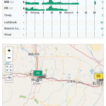
SO2
6
3
AQI
CO
4
4
AQI
Temp.
-
5
Luftdruck
-
992
Relative Luftfeuchtigkeit
-
98
Wind
-
2
+
−