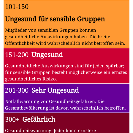
101-150
Ungesund für sensible Gruppen
Mitglieder von sensiblen Gruppen können
gesundheitliche Auswirkungen haben. Die breite
Öffentlichkeit wird wahrscheinlich nicht betroffen sein.
151-200
Ungesund
Gesundheitliche Auswirkungen sind für jeden spürbar;
für sensible Gruppen besteht möglicherweise ein ernstes
gesundheitliches Risiko.
201-300
Sehr Ungesund
Notfallwarnung vor Gesundheitsgefahren. Die
Gesamtbevölkerung ist davon wahrscheinlich betroffen.
300+
Gefährlich
Gesundheitswarnung: Jeder kann ernstere