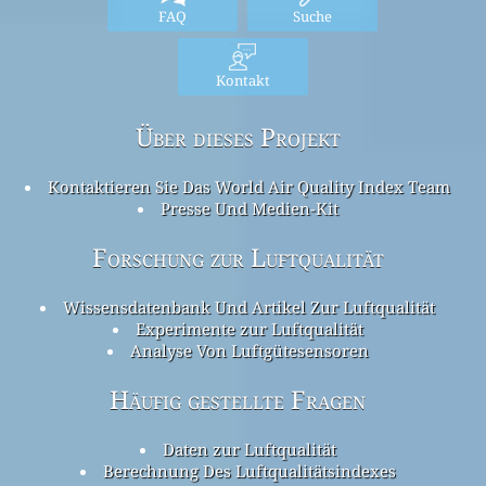
FAQ
Suche
Kontakt
Über dieses Projekt
Kontaktieren Sie Das World Air Quality Index Team
Presse Und Medien-Kit
Forschung zur Luftqualität
Wissensdatenbank Und Artikel Zur Luftqualität
Experimente zur Luftqualität
Analyse Von Luftgütesensoren
Häufig gestellte Fragen
Daten zur Luftqualität
Berechnung Des Luftqualitätsindexes