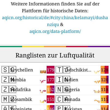
Weitere Informationen finden Sie auf der
Plattform für historische Daten:
aqicn.org/historical/de/#city:china/kelamayi/dusha
nziqu
&
aqicn.org/data-platform/
Ranglisten zur Luftqualität
🇸🇨
🇹🇯
179
128
Seychellen
Tadschikistan
🇿🇲
🇮🇳
177
120
Sambia
Indien
🇿🇦
🇳🇬
152
118
Südafrika
Nigeria
🇲🇿
🇨🇦
151
115
Mosambik
Kanada
🇦🇪
🇵🇰
146
114
Vereinigte Arabische Emirate
Pakistan