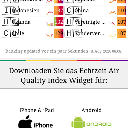
🇮🇩
🇨🇳
137
110
Indonesien
China
🇺🇬
🇺🇸
132
107
Uganda
Vereinigte Staaten
🇨🇱
🇭🇰
129
107
Chile
Sonderverwaltungsregion Hongkong
Ranking updated vor ein paar Sekunden
(8. Aug. 2026 06:08)
Downloaden Sie das Echtzeit Air
Quality Index Widget für:
iPhone & iPad
Android