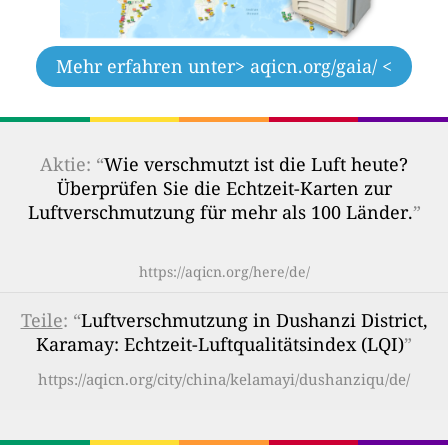
Mehr erfahren unter
> aqicn.org/gaia/ <
Aktie: “
Wie verschmutzt ist die Luft heute?
Überprüfen Sie die Echtzeit-Karten zur
Luftverschmutzung für mehr als 100 Länder.
”
https://aqicn.org/here/de/
Teile
: “
Luftverschmutzung in Dushanzi District,
Karamay: Echtzeit-Luftqualitätsindex (LQI)
”
https://aqicn.org/city/china/kelamayi/dushanziqu/de/