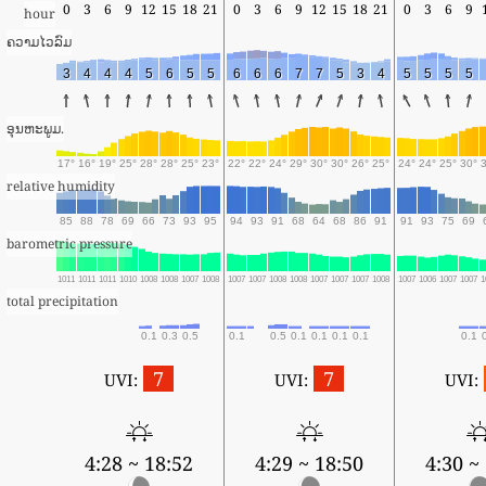
0
3
6
9
12
15
18
21
0
3
6
9
12
15
18
21
0
3
6
9
hour
ຄວາມໄວລົມ
3
4
4
4
5
6
5
5
6
6
6
7
7
5
3
4
5
5
5
5
ອຸນຫະພູມ.
17°
16°
19°
25°
28°
28°
25°
23°
22°
22°
24°
29°
30°
30°
26°
25°
24°
24°
25°
30°
relative humidity
85
88
78
69
66
73
93
95
94
93
91
68
64
68
86
91
91
93
75
69
barometric pressure
1011
1011
1011
1010
1008
1008
1007
1008
1007
1007
1008
1008
1007
1007
1007
1008
1007
1006
1007
1007
1
total precipitation
0.1
0.3
0.5
0.1
0.5
0.1
0.1
0.1
0.1
0.1
7
7
UVI:
UVI:
UVI:
4:28 ~ 18:52
4:29 ~ 18:50
4:30 ~