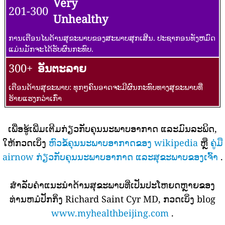
ຄຸນນະພາບທາງອາກາດແມ່ນການຮັບຮອງ; ຢ່າງໃດກໍ່ຕາມ, ສໍາລັບບາງ
ມົນລະພິດອາດມີຄວາມກັງວົນກ່ຽວກັບສຸຂະພາບໃນລະດັບປານກາງສໍາ
ລັບຈໍານວນຜູ້ທີ່ມີຄວາມເຄັ່ງຕຶງທີ່ຜິດປົກກະຕິກັບການມົນລະພິດທາງ
ອາກາດ.
Unhealthy
101-150
for sensitive groups
ສະມາຊິກຂອງກຸ່ມທີ່ມີຄວາມອ່ອນໄຫວອາດຈະມີຜົນກະທົບຕໍ່ສຸຂະພາບ
ປະຊາຊົນທົ່ວໄປບໍ່ໄດ້ຮັບຜົນກະທົບ.
151-200
ບໍ່ມີສຸຂະພາບດີ
ທຸກໆຄົນອາດຈະເລີ່ມປະສົບຜົນກະທົບດ້ານສຸຂະພາບ; ສະມາຊິກຂອງ
ກຸ່ມທີ່ມີຄວາມອ່ອນໄຫວອາດຈະມີຜົນກະທົບດ້ານສຸຂະພາບທີ່ຮ້າຍແຮງ
ຫຼາຍ
Very
201-300
Unhealthy
ການເຕືອນໄພດ້ານສຸຂະພາບຂອງສະພາບສຸກເສີນ. ປະຊາກອນທັງຫມົດ