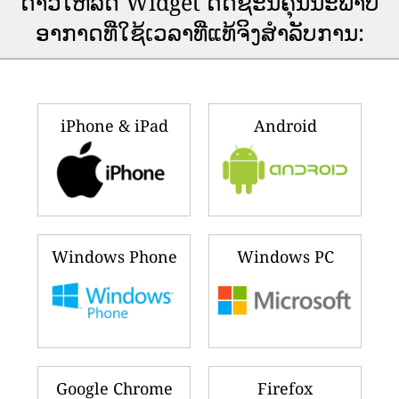
🇦🇪
🇰🇼
152
116
United Arab Emirates
Kuwait
🇵🇰
🇮🇳
146
115
Pakistan
India
🇺🇸
🇨🇦
145
112
United States
Canada
🇮🇩
🇹🇯
144
106
Indonesia
Tajikistan
🇿🇦
🇵🇸
128
100
South Africa
Palestine
🇺🇬
🇸🇬
127
99
Uganda
Singapore
Ranking updated ບໍ່ເທົ່າໃດວິນາທີຜ່ານມາ
(10 ສິງຫາ 2026 07:11)
ດາວ​ໂຫລດ Widget ດັດ​ຊະ​ນີ​ຄຸນ​ນະ​ພາບ​
ອາ​ກາດ​ທີ່​ໃຊ້​ເວ​ລາ​ທີ່​ແທ້​ຈິງ​ສໍາ​ລັບ​ການ​: