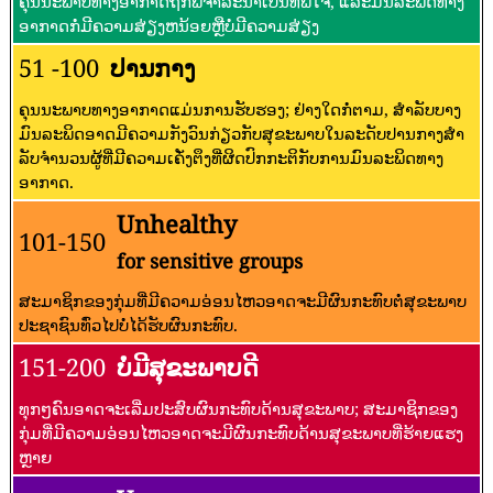
ກ່ຽວກັບການວັດແທກຄຸນນະພາບອາກາດ
ແລະມົນລະພິດ:
ກ່ຽວກັບລະດັບຄຸນນະພາບອາກາດ
-
ດັດຊະນີຄຸນນະພາບອາກາດ (AQI) ຄ່າ
Levels of Health Concern
0 - 50
ດີ
ຄຸນນະພາບທາງອາກາດຖືກພິຈາລະນາເປັນທີ່ພໍໃຈ, ແລະມົນລະພິດທາງ
ອາກາດກໍ່ມີຄວາມສ່ຽງຫນ້ອຍຫຼືບໍ່ມີຄວາມສ່ຽງ
51 -100
ປານກາງ