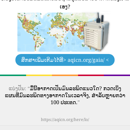
ເອງ?
ສຶກສາເພີ່ມເຕີມໄດ້ທີ່
> aqicn.org/gaia/ <
ແບ່ງປັນ: “
ມື້ນີ້ອາກາດເປັນມົນລະພິດແນວໃດ? ກວດເບິ່ງ
ແຜນທີ່ມົນລະພິດທາງອາກາດໃນເວລາຈິງ, ສໍາລັບຫຼາຍກວ່າ
100 ປະເທດ.
”
https://aqicn.org/here/lo/