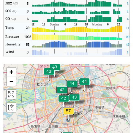
NO2
5
3
AQI
SO2
3
2
AQI
CO
6
4
AQI
Temp
29
11
Pressure
1008
1008
Humidity
65
46
Wind
5
1
+
−