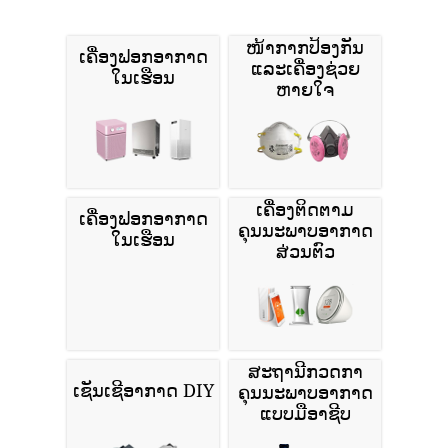
Cloud API
Wordpress
ຊອກຫາຜະລິດຕະພັນທີ່ກ່ຽວຂ້ອງກັບ
ຄຸນນະພາບອາກາດເພີ່ມເຕີມບໍ?
ໜ້າກາກປ້ອງກັນ
ເຄື່ອງຟອກອາກາດ
ແລະເຄື່ອງຊ່ວຍ
ໃນເຮືອນ