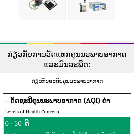
ຫາຍໃຈ
ເຄື່ອງຕິດຕາມ
ເຄື່ອງຟອກອາກາດ
ຄຸນນະພາບອາກາດ
ໃນເຮືອນ
ສ່ວນຕົວ
ສະຖານີກວດກາ
ເຊັນເຊີອາກາດ DIY
ຄຸນນະພາບອາກາດ
ແບບມືອາຊີບ