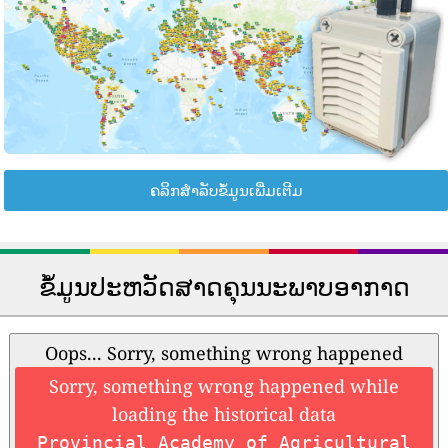
ຄລິກສຳລັບຂໍ້ມູນເພີ່ມເຕີມ
ຂໍ້ມູນປະຫວັດສາດຄຸນນະພາບອາກາດ
Oops... Sorry, something wrong happened
Sorry, something wrong happened while
loading the historical data
Provincial Academy of Agricultural