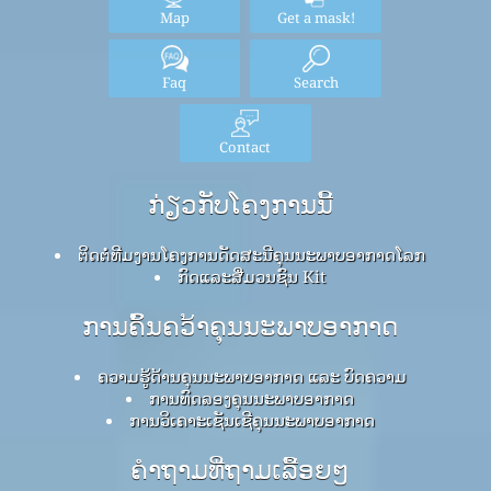
ເວລາທີ່ພິມເຜີຍແຜ່, ແລະເນື່ອງຈາກການຮັບປະກັນຄຸນນະພາບຂອງຂໍ້ມູນ
ເຫຼົ່ານີ້ອາດຈະຖືກປັບປຸງ, ໂດຍບໍ່ມີຂໍ້ສັງເກດ, ໃນທຸກເວລາ. ໂຄງການ
ດັດຊະນີທາງອາກາດໂລກໄດ້ໃຊ້ທັກສະແລະການດູແລທີ່ສົມເຫດສົມຜົນ
ທັງຫມົດໃນການລວບລວມເນື້ອໃນຂອງຂໍ້ມູນນີ້ແລະພາຍໃຕ້ສະພາບການ
ໃດກໍ່ຕາມທີມງານຂອງໂຄງການໂລກຂອງອາກາດທາງໂລກຫຼືຕົວແທນຂອງ
ມັນຈະຮັບຜິດຊອບໃນສັນຍາ, ຄວາມເສຍຫາຍຫຼືຄວາມເສຍຫາຍໃດໆ,
ເກີດຂື້ນໂດຍກົງຫຼືໂດຍທາງອ້ອມຈາກການສະຫນອງຂໍ້ມູນນີ້.
Home
Here
Home
Here
Map
Get a mask!
Faq
Search