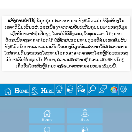
ແມ່ນມັກຈະໄດ້ຮັບຜົນກະທົບ.
300+
ອັນຕະລາຍ
ເຕືອນດ້ານສຸຂະພາບ: ທຸກໆຄົນອາດຈະມີຜົນກະທົບທາງສຸຂະພາບທີ່
ຮ້າຍແຮງກວ່າເກົ່າ
ເພື່ອຮູ້ເພີ່ມເຕີມກ່ຽວກັບຄຸນນະພາບອາກາດ ແລະມົນລະພິດ,
ໃຫ້ກວດເບິ່ງ
ຫົວຂໍ້ຄຸນນະພາບອາກາດຂອງ wikipedia
ຫຼື
ຄູ່ມື
airnow ກ່ຽວກັບຄຸນນະພາບອາກາດ ແລະສຸຂະພາບຂອງເຈົ້າ
.
ສໍາລັບຄໍາແນະນໍາດ້ານສຸຂະພາບທີ່ເປັນປະໂຫຍດຫຼາຍຂອງ
ທ່ານຫມໍປັກກິ່ງ Richard Saint Cyr MD, ກວດເບິ່ງ blog
www.myhealthbeijing.com
.
ແຈ້ງການນໍາໃຊ້
: ຂໍ້ມູນຄຸນນະພາບອາກາດທັງຫມົດແມ່ນບໍ່ຖືກຕ້ອງໃນ