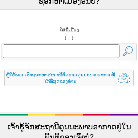
ຊອກຫາເມືອງອື່ນບໍ?
ໃສ່ຊື່ເມືອງ
↓ ↓ ↓
ຫຼືໃຫ້ພວກເຮົາຊອກຫາສະຖານີຕິດຕາມຄຸນນະພາບອາກາດທີ່
ໃກ້ທີ່ສຸດຂອງທ່ານ
ເຈົ້າຮູ້ຈັກສະຖານີຄຸນນະພາບອາກາດຢູ່ໃນ
ພື້ນທີ່ຂອງເຈົ້າບໍ?