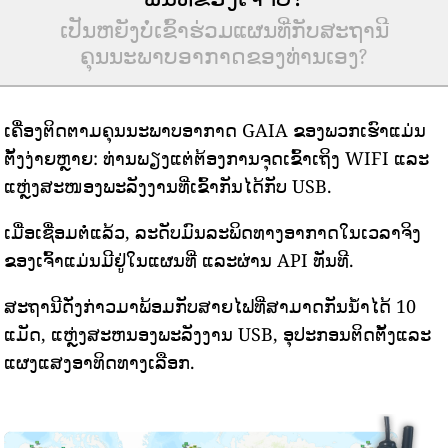
ເປັນຫຍັງບໍ່ເຂົ້າຮ່ວມແຜນທີ່ກັບສະຖານີ
ຄຸນນະພາບອາກາດຂອງທ່ານເອງ?
ເຄື່ອງຕິດຕາມຄຸນນະພາບອາກາດ GAIA ຂອງພວກເຮົາແມ່ນ
ຕັ້ງງ່າຍຫຼາຍ: ທ່ານພຽງແຕ່ຕ້ອງການຈຸດເຂົ້າເຖິງ WIFI ແລະ
ແຫຼ່ງສະໜອງພະລັງງານທີ່ເຂົ້າກັນໄດ້ກັບ USB.
ເມື່ອເຊື່ອມຕໍ່ແລ້ວ, ລະດັບມົນລະພິດທາງອາກາດໃນເວລາຈິງ
ຂອງເຈົ້າແມ່ນມີຢູ່ໃນແຜນທີ່ ແລະຜ່ານ API ທັນທີ.
ສະຖານີດັ່ງກ່າວມາພ້ອມກັບສາຍໄຟທີ່ສາມາດກັນນ້ໍາໄດ້ 10
ແມັດ, ແຫຼ່ງສະຫນອງພະລັງງານ USB, ອຸປະກອນຕິດຕັ້ງແລະ
ແຜງແສງອາທິດທາງເລືອກ.