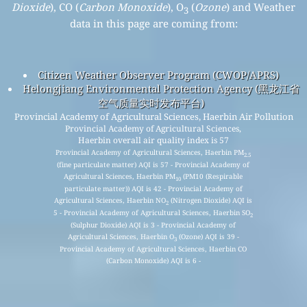
ຜະລິດຕະພັນຄຸນນະພາບອາກາດ (ໜ້າກາກ, ຈໍພາບ…)
API (ການໂຕ້ຕອບການຂຽນໂປລແກລມແອັບພລິເຄຊັນ)
ເວທີຂໍ້ມູນປະຫວັດສາດ
© 2008-2025
ໂຄງການດັດຊະນີຄຸນນະພາບອາກາດໂລກ
The Data sources used for the Air Quality, Air Pollution,
PM
(
fine particulate matter
), PM
(
PM10 (Respirable
2.5
10
particulate matter)
), NO
(
Nitrogen Dioxide
), SO
(
Sulphur
2
2
Dioxide
), CO (
Carbon Monoxide
), O
(
Ozone
) and Weather
3
data in this page are coming from: