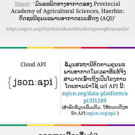
Share
: “
ມົນລະພິດທາງອາກາດຂອງ Provincial
Academy of Agricultural Sciences, Haerbin:
ດັດຊະນີຄຸນນະພາບອາກາດແບບສົດໆ (AQI)
”
https://aqicn.org/city/china/haerbin/shengnongkeyuan/lo/
Cloud API
ຂໍ້​ມູນ​ສະ​ຖາ​ນີ​ຕິດ​ຕາມ​ຄຸນ​ນະ​
ພາບ​ອາ​ກາດ​ໃນ​ເວ​ລາ​ທີ່​ແທ້​ຈິງ​
ສາ​ມາດ​ເຂົ້າ​ເຖິງ​ເປັນ​ໂຄງ​ການ​
ໂດຍ​ການ​ນໍາ​ໃຊ້ url API ນີ້​:
aqicn.org/data-platform/a
pi/H1289
(
ສໍາລັບຂໍ້ມູນເພີ່ມເຕີມ, ໃຫ້ກວດເບິ່ງຫ
ນ້າ API:
aqicn.org/api/
)