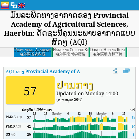
ມົນລະພິດທາງອາກາດຂອງ
Provincial
Academy of Agricultural Sciences,
Haerbin
: ດັດຊະນີຄຸນນະພາບອາກາດແບບ
ສົດໆ (AQI)
Provincial Academy
Nangang College Street, Haerbin
Dongli Heping Road, Haerb
of Agricultural
哈尔滨省农科院
哈尔滨南岗学府路
哈尔滨动力和平路
Sciences, Haerbin
AQI ຂອງ
Provincial Academy of Agricultural Sciences, Haer
ປານກາງ
57
Updated on Monday 14:00
ອຸນ​ຫະ​ພູມ:
29
°C
ປະຈຸບັນ
2 ມື້ທີ່ຜ່ານມາ
ນາທີ
PM2.5
57
13
AQI
PM10
42
10
AQI
O3
39
1
AQI