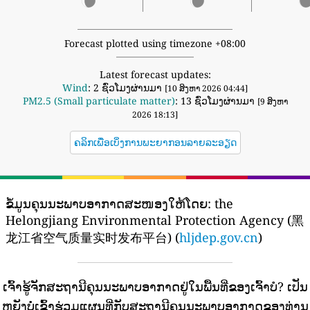
Forecast plotted using timezone +08:00
Latest forecast updates:
Wind
: 2 ຊົ່ວໂມງຜ່ານມາ
[10 ສິງຫາ 2026 04:44]
PM2.5 (Small particulate matter)
: 13 ຊົ່ວໂມງຜ່ານມາ
[9 ສິງຫາ
2026 18:13]
ຄລິກເພື່ອເບິ່ງການພະຍາກອນລາຍລະອຽດ
ຂໍ້ມູນຄຸນນະພາບອາກາດສະໜອງໃຫ້ໂດຍ:
the
Helongjiang Environmental Protection Agency (黑
龙江省空气质量实时发布平台) (
hljdep.gov.cn
)
ເຈົ້າຮູ້ຈັກສະຖານີຄຸນນະພາບອາກາດຢູ່ໃນພື້ນທີ່ຂອງເຈົ້າບໍ?
ເປັນ
ຫຍັງບໍ່ເຂົ້າຮ່ວມແຜນທີ່ກັບສະຖານີຄຸນນະພາບອາກາດຂອງທ່ານ