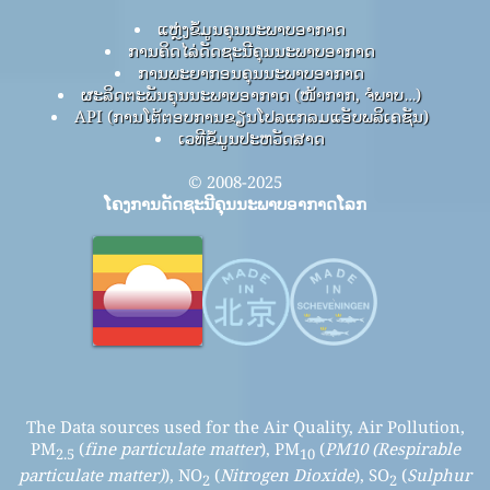
Contact
ກ່ຽວກັບໂຄງການນີ້
ຕິດຕໍ່ທີມງານໂຄງການດັດສະນີຄຸນນະພາບອາກາດໂລກ
ກົດ​ແລະ​ສື່​ມວນ​ຊົນ Kit
ການຄົ້ນຄວ້າຄຸນນະພາບອາກາດ
ຄວາມຮູ້ດ້ານຄຸນນະພາບອາກາດ ແລະ ບົດຄວາມ
ການທົດລອງຄຸນນະພາບອາກາດ
ການວິເຄາະເຊັນເຊີຄຸນນະພາບອາກາດ
ຄໍາຖາມທີ່ຖາມເລື້ອຍໆ
ແຫຼ່ງຂໍ້ມູນຄຸນນະພາບອາກາດ
ການຄິດໄລ່ດັດຊະນີຄຸນນະພາບອາກາດ
ການພະຍາກອນຄຸນນະພາບອາກາດ