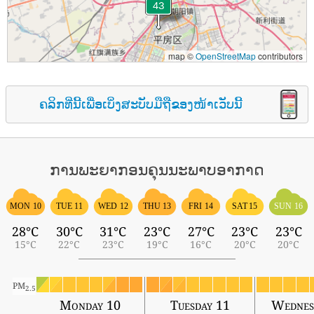
map ©
OpenStreetMap
contributors
ຄລິກທີ່ນີ້ເພື່ອເບິ່ງສະບັບມືຖືຂອງໜ້າເວັບນີ້
ການພະຍາກອນຄຸນນະພາບອາກາດ
MON 10
TUE 11
WED 12
THU 13
FRI 14
SAT 15
SUN 16
28°C
30°C
31°C
23°C
27°C
23°C
23°C
15°C
22°C
23°C
19°C
16°C
20°C
20°C
PM
2.5
Monday 10
Tuesday 11
Wednes