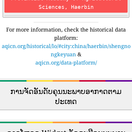
Sciences, Haerbin
For more information, check the historical data
platform:
aqicn.org/historical/lo/#city:china/haerbin/shengno
ngkeyuan
&
aqicn.org/data-platform/
ການຈັດອັນດັບຄຸນນະພາບອາກາດຕາມ
ປະເທດ
🇿🇲
🇲🇾
191
126
Zambia
Malaysia
🇨🇱
🇨🇳
179
121
Chile
China