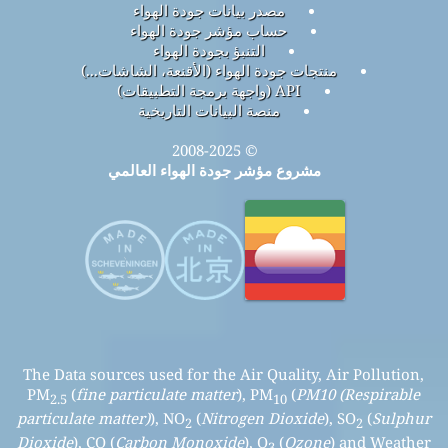
مصدر بيانات جودة الهواء
حساب مؤشر جودة الهواء
التنبؤ بجودة الهواء
منتجات جودة الهواء (الأقنعة، الشاشات...)
API (واجهة برمجة التطبيقات)
منصة البيانات التاريخية
© 2008-2025
مشروع مؤشر جودة الهواء العالمي
The Data sources used for the Air Quality, Air Pollution,
PM
(
fine particulate matter
), PM
(
PM10 (Respirable
2.5
10
particulate matter)
), NO
(
Nitrogen Dioxide
), SO
(
Sulphur
2
2
Dioxide
), CO (
Carbon Monoxide
), O
(
Ozone
) and Weather
3