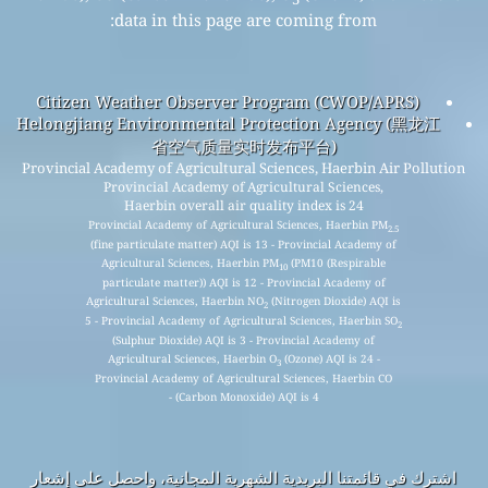
data in this page are coming from:
Citizen Weather Observer Program (CWOP/APRS)
Helongjiang Environmental Protection Agency (黑龙江
省空气质量实时发布平台)
Provincial Academy of Agricultural Sciences, Haerbin Air Pollution
Provincial Academy of Agricultural Sciences,
Haerbin overall air quality index is 24
Provincial Academy of Agricultural Sciences, Haerbin PM
2.5
(fine particulate matter) AQI is 13 - Provincial Academy of
Agricultural Sciences, Haerbin PM
(PM10 (Respirable
10
particulate matter)) AQI is 12 - Provincial Academy of
Agricultural Sciences, Haerbin NO
(Nitrogen Dioxide) AQI is
2
5 - Provincial Academy of Agricultural Sciences, Haerbin SO
2
(Sulphur Dioxide) AQI is 3 - Provincial Academy of
Agricultural Sciences, Haerbin O
(Ozone) AQI is 24 -
3
Provincial Academy of Agricultural Sciences, Haerbin CO
(Carbon Monoxide) AQI is 4 -
اشترك في قائمتنا البريدية الشهرية المجانية، واحصل على إشعار