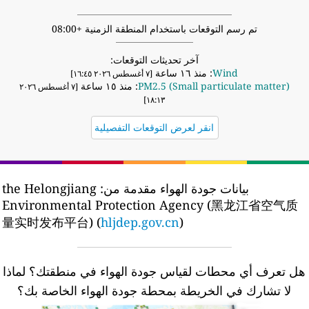
تم رسم التوقعات باستخدام المنطقة الزمنية +08:00
آخر تحديثات التوقعات:
Wind
: منذ ١٦ ساعة
[٧ أغسطس ٢٠٢٦ ١٦:٤٥]
PM2.5 (Small particulate matter)
: منذ ١٥ ساعة
[٧ أغسطس ٢٠٢٦
١٨:١٣]
انقر لعرض التوقعات التفصيلية
بيانات جودة الهواء مقدمة من:
the Helongjiang
Environmental Protection Agency (黑龙江省空气质
量实时发布平台) (
hljdep.gov.cn
)
ل تعرف أي محطات لقياس جودة الهواء في منطقتك؟
لماذا
لا تشارك في الخريطة بمحطة جودة الهواء الخاصة بك؟