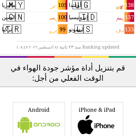
🇲🇾
🇺🇬
5
105
138
أوغندا
ماليزيا
🇨🇳
🇮🇩
3
100
137
إندونيسيا
الصين
🇹🇷
🇱🇸
2
99
133
ليسوتو
تركيا
Ranking updated منذ ٢٣ ثانية
(٨ أغسطس ٢٠٢٦ ٠٨:٤٧)
قم بتنزيل أداة مؤشر جودة الهواء في
الوقت الفعلي من أجل:
Android
iPhone & iPad