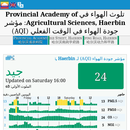
تلوث الهواء في
Provincial Academy of
Agricultural Sciences, Haerbin
: مؤشر
جودة الهواء في الوقت الفعلي (AQI)
Provincial Academy
Nangang College Street, Haerbin
Dongli Heping Road, Haerbin
of Agricultural
哈尔滨省农科院
哈尔滨南岗学府路
哈尔滨动力和平路
Sciences, Haerbin
مؤشر جودة الهواء (AQI) لـ
my of Agricultural Sciences, Haerbin
جيد
24
Updated on Saturday 16:00
الملوث الأولي:
o3
حاضِر
اليومين الماضيين
دقيقة
ال
PM2.5
13
13
AQI
PM10
6
12
AQI
O3
8
24
AQI
NO2
2
5
AQI