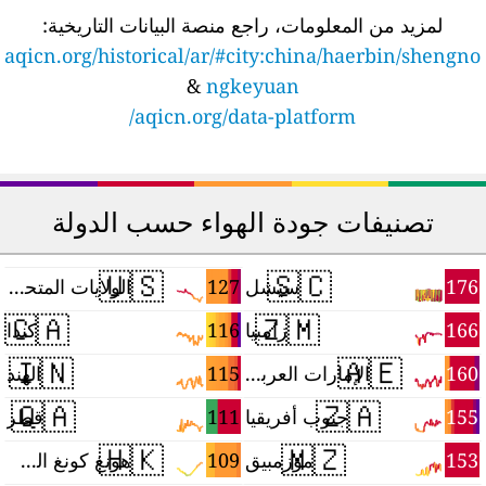
لمزيد من المعلومات، راجع منصة البيانات التاريخية:
aqicn.org/historical/ar/#city:china/haerbin/shengn
&
ngkeyuan
aqicn.org/data-platform/
تصنيفات جودة الهواء حسب الدولة
🇺🇸
🇸🇨
9
127
176
سيشل
الولايات المتحدة
🇨🇦
🇿🇲
8
116
166
زامبيا
كندا
🇮🇳
🇦🇪
5
115
160
الإمارات العربية المتحدة
الهند
🇶🇦
🇿🇦
1
111
155
جنوب أفريقيا
قطر
🇭🇰
🇲🇿
1
109
153
موزمبيق
هونغ كونغ الصينية (منطقة إدارية خاصة)