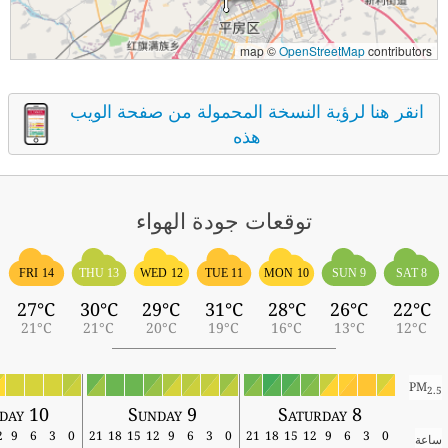
map ©
OpenStreetMap
contributors
انقر هنا لرؤية النسخة المحمولة من صفحة الويب
هذه
توقعات جودة الهواء
FRI 14
THU 13
WED 12
TUE 11
MON 10
SUN 9
SAT 8
27°C
30°C
29°C
31°C
28°C
26°C
22°C
21°C
21°C
20°C
19°C
16°C
13°C
12°C
PM
2.5
day 10
Sunday 9
Saturday 8
12
9
6
3
0
21
18
15
12
9
6
3
0
21
18
15
12
9
6
3
0
ساعة