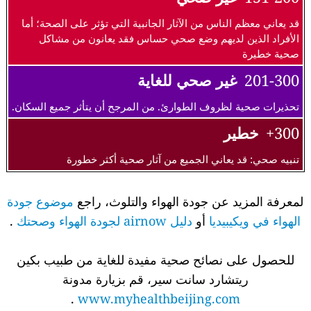
قد يعاني معظم الناس من الآثار الجانبية التي تؤثر على الصحة؛ أما
الأفراد الذين لديهم وضع صحي حساس فقد يعانون من مشاكل
صحية خطيرة
201-300
غير صحي للغاية
تحذيرات صحية لظروف الطوارئ. من المرجح أن يتأثر جميع السكان.
300+
خطير
تنبيه صحي: قد يعاني الجميع من آثار صحية أكثر خطورة
لمعرفة المزيد عن جودة الهواء والتلوث، راجع
موضوع جودة
الهواء في ويكيبيديا
أو
دليل airnow لجودة الهواء وصحتك
.
للحصول على نصائح صحية مفيدة للغاية من طبيب بكين
ريتشارد سانت سير، قم بزيارة مدونة
.
www.myhealthbeijing.com