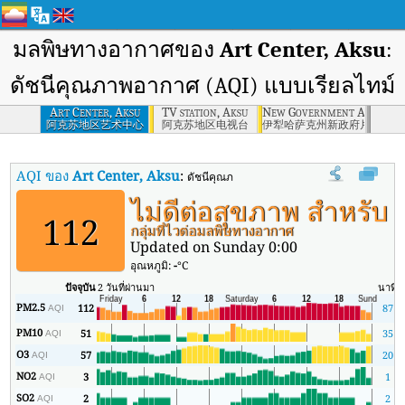
มลพิษทางอากาศของ
Art Center, Aksu
:
ดัชนีคุณภาพอากาศ (AQI) แบบเรียลไทม์
Art Center, Aksu
TV station, Aksu
New Government Area, Yil
阿克苏地区艺术中心
阿克苏地区电视台
伊犁哈萨克州新政府片区
AQI ของ
Art Center, Aksu
:
ดัชนีคุณภาพอากาศ (AQI) แบบเรียลไทม์ของ Ar
ไม่ดีต่อสุขภาพ สำหรับ
112
กลุ่มที่ไวต่อมลพิษทางอากาศ
Updated on Sunday 0:00
อุณหภูมิ:
-
°C
ปัจจุบัน
2 วันที่ผ่านมา
นาที
ส
PM2.5
112
87
AQI
PM10
51
35
AQI
O3
57
20
AQI
NO2
3
1
AQI
SO2
2
2
AQI