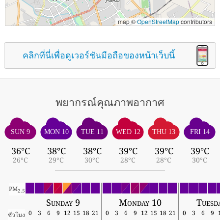
map ©
OpenStreetMap
contributors
คลิกที่นี่เพื่อดูเวอร์ชันมือถือของหน้าเว็บนี้
พยากรณ์คุณภาพอากาศ
SUN 9
MON 10
TUE 11
WED 12
THU 13
FRI 14
36°C
38°C
38°C
39°C
39°C
39°C
26°C
29°C
30°C
28°C
28°C
30°C
PM
2.5
Sunday 9
Monday 10
Tuesd
0
3
6
9
12
15
18
21
0
3
6
9
12
15
18
21
0
3
6
9
ชั่วโมง