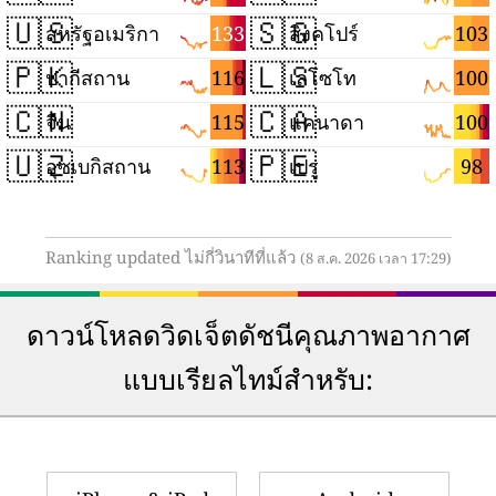
🇺🇸
🇸🇬
133
103
สหรัฐอเมริกา
สิงคโปร์
🇵🇰
🇱🇸
116
100
ปากีสถาน
เลโซโท
🇨🇳
🇨🇦
115
100
จีน
แคนาดา
🇺🇿
🇵🇪
113
98
อุซเบกิสถาน
เปรู
Ranking updated ไม่กี่วินาทีที่แล้ว
(8 ส.ค. 2026 เวลา 17:29)
ดาวน์โหลดวิดเจ็ตดัชนีคุณภาพอากาศ
แบบเรียลไทม์สำหรับ: