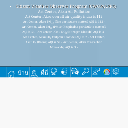
Citizen Weather Observer Program (CWOP/APRS)
Art Center, Aksu Air Pollution
Art Center, Aksu overall air quality index is 112
Art Center, Aksu PM
(fine particulate matter) AQI is 112 -
2.5
Art Center, Aksu PM
(PM10 (Respirable particulate matter))
10
AQI is 51 - Art Center, Aksu NO
(Nitrogen Dioxide) AQI is 3 -
2
Art Center, Aksu SO
(Sulphur Dioxide) AQI is 2 - Art Center,
2
Aksu O
(Ozone) AQI is 57 - Art Center, Aksu CO (Carbon
3
Monoxide) AQI is 3 -
ลงทะเบียนเพื่อรับรายชื่ออีเมลรายเดือนฟรี และรับการแจ้งเตือน
บ้าน
ที่นี่
เมื่อมีบทความใหม่
ส่ง
This page has been generated on Sunday, Aug 9th 2026, 01:30 am CST from jp2n