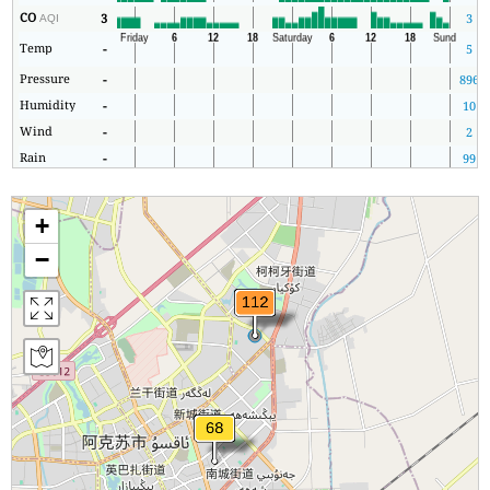
CO
3
3
AQI
Temp
-
5
Pressure
-
896
Humidity
-
10
Wind
-
2
Rain
-
99
+
−