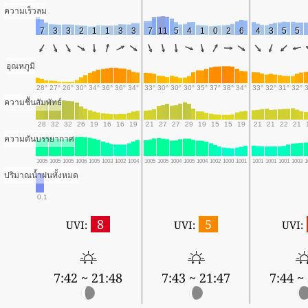
ความเร็วลม
7
3
3
2
1
1
3
3
7
11
5
4
1
0
2
6
4
3
5
5
อุณหภูมิ
28°
27°
26°
30°
34°
36°
36°
34°
33°
30°
30°
30°
35°
37°
38°
34°
33°
32°
31°
32°
ความชื้นสัมพัทธ์
28
32
32
26
19
16
16
19
21
27
27
29
19
15
15
19
21
21
22
21
ความดันบรรยากาศ
1005
1005
1005
1006
1005
1003
1002
1004
1005
1005
1004
1005
1004
1002
1000
1001
1001
1001
1001
1003
1
ปริมาณน้ำฝนทั้งหมด
0.1
8
5
UVI:
UVI:
UVI:
7:42 ~ 21:48
7:43 ~ 21:47
7:44 ~