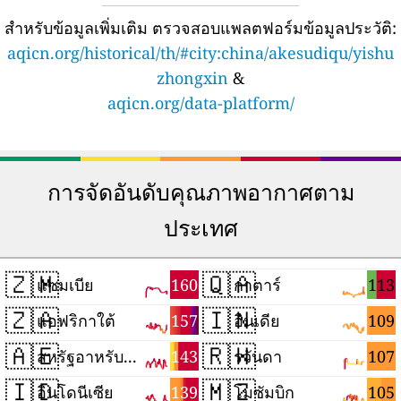
สำหรับข้อมูลเพิ่มเติม ตรวจสอบแพลตฟอร์มข้อมูลประวัติ:
aqicn.org/historical/th/#city:china/akesudiqu/yishu
zhongxin
&
aqicn.org/data-platform/
การจัดอันดับคุณภาพอากาศตาม
ประเทศ
🇿🇲
🇶🇦
160
113
แซมเบีย
กาตาร์
🇿🇦
🇮🇳
157
109
แอฟริกาใต้
อินเดีย
🇦🇪
🇷🇼
143
107
สหรัฐอาหรับเอมิเรตส์
รวันดา
🇮🇩
🇲🇿
139
105
อินโดนีเซีย
โมซัมบิก