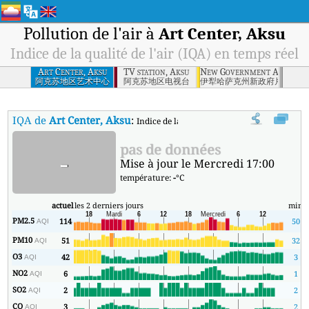
Pollution de l'air à
Art Center, Aksu
Indice de la qualité de l'air (IQA) en temps réel
Art Center, Aksu
TV station, Aksu
New Government Area, Yil
阿克苏地区艺术中心
阿克苏地区电视台
伊犁哈萨克州新政府片区
IQA de
Art Center, Aksu
:
Indice de la qualité de l'air (IQA) à Art Cent
pas de données
-
Mise à jour le Mercredi 17:00
température:
-
°C
actuel
les 2 derniers jours
min
PM2.5
114
50
AQI
PM10
51
32
AQI
O3
42
3
AQI
NO2
6
1
AQI
SO2
2
2
AQI
CO
3
2
AQI