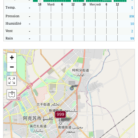
Temp.
-
5
Pression
-
896
Humidité
-
10
Vent
-
2
Rain
-
99
+
−