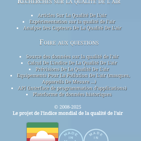
Recherches sur la qualité de l'air
Articles Sur La Qualité De L'air
Expérimentation sur la qualité de l'air
Analyse Des Capteurs De La Qualité De L'air
Foire aux questions
Source des données sur la qualité de l'air
Calcul De L'indice De La Qualité De L'air
Prévisions De La Qualité De L'air
Equipements Pour La Pollution De L'air (masques,
Appareils De Mesure ...)
API (interface de programmation d'applications)
Plateforme de données historiques
© 2008-2025
Le projet de l'indice mondial de la qualité de l'air