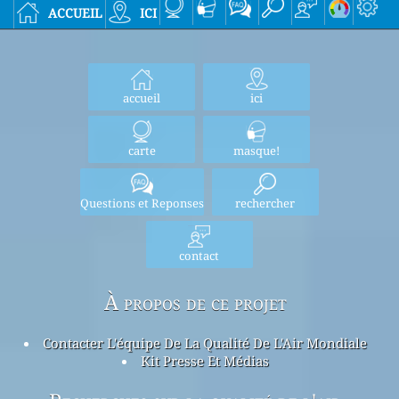
accueil
ici
accueil
ici
carte
masque!
Questions et Reponses
rechercher
contact
À propos de ce projet
Contacter L'équipe De La Qualité De L'Air Mondiale
Kit Presse Et Médias