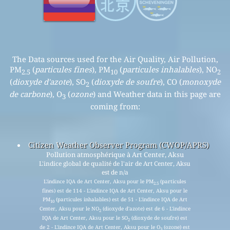
The Data sources used for the Air Quality, Air Pollution,
PM
(
particules fines
), PM
(
particules inhalables
), NO
2.5
10
2
(
dioxyde d'azote
), SO
(
dioxyde de soufre
), CO (
monoxyde
2
de carbone
), O
(
ozone
) and Weather data in this page are
3
coming from:
Citizen Weather Observer Program (CWOP/APRS)
Pollution atmosphérique à Art Center, Aksu
L'indice global de qualité de l'air de Art Center, Aksu
est de n/a
L'indince IQA de Art Center, Aksu pour le PM
(particules
2.5
fines) est de 114 - L'indince IQA de Art Center, Aksu pour le
PM
(particules inhalables) est de 51 - L'indince IQA de Art
10
Center, Aksu pour le NO
(dioxyde d'azote) est de 6 - L'indince
2
IQA de Art Center, Aksu pour le SO
(dioxyde de soufre) est
2
de 2 - L'indince IQA de Art Center, Aksu pour le O
(ozone) est
3