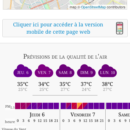
map ©
OpenStreetMap
contributors
Cliquer ici pour accéder à la version
mobile de cette page web
Prévisions
de la qualité de l'air
JEU. 6
VEN. 7
SAM. 8
DIM. 9
LUN. 10
35°C
34°C
35°C
37°C
38°C
25°C
25°C
27°C
24°C
27°C
PM
2.5
Jeudi 6
Vendredi 7
Same
0
3
6
9
12
15
18
21
0
3
6
9
12
15
18
21
0
3
6
9
heure
Vitesse du Vent