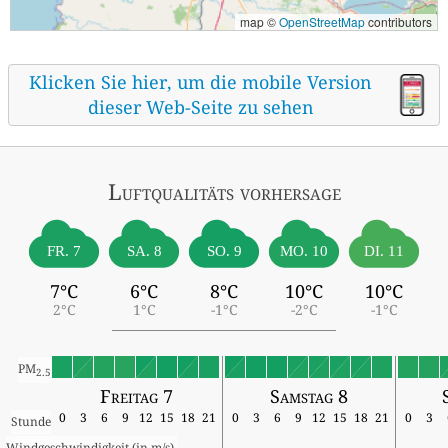
map ©
OpenStreetMap
contributors
Klicken Sie hier, um die mobile Version
dieser Web-Seite zu sehen
Luftqualitäts vorhersage
FR. 7
SA. 8
SO. 9
MO. 10
DI. 11
7°C
6°C
8°C
10°C
10°C
2°C
1°C
-1°C
-2°C
-1°C
PM
2.5
Freitag 7
Samstag 8
0
3
6
9
12
15
18
21
0
3
6
9
12
15
18
21
0
3
Stunde
Windgeschwindigkeit (in m/s) 