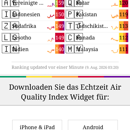
🇦🇪
🇶🇦
159
120
Vereinigte Arabische Emirate
Katar
🇮🇩
🇵🇰
150
119
Indonesien
Pakistan
🇿🇦
🇹🇯
149
113
Südafrika
Tadschikistan
🇱🇸
🇨🇦
149
112
Lesotho
Kanada
🇮🇳
🇲🇾
140
111
Indien
Malaysia
Ranking updated vor einer Minute
(9. Aug. 2026 03:20)
Downloaden Sie das Echtzeit Air
Quality Index Widget für:
iPhone & iPad
Android