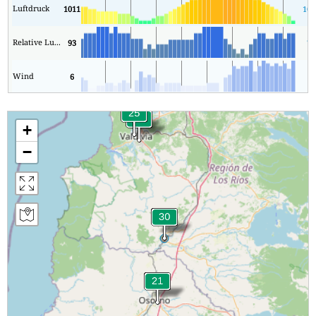
Luftdruck
1011
101
Relative Luftfeuchtigkeit
93
70
Wind
6
1
+
−