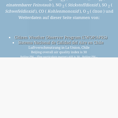
einatembarer Feinstaub
), NO
(
Stickstoffdioxid
), SO
(
2
2
Schwefeldioxid
), CO (
Kohlenmonoxid
), O
(
Ozon
) und
3
Wetterdaten auf dieser Seite stammen von:
Citizen Weather Observer Program (CWOP/APRS)
Sistema Nacional de Calidad del Aire en Chile
Luftverschmutzung in La Union, Chile
Beijing overall air quality index is 30
Beijing PM
(fine particulate matter) AQI is 30 - Beijing PM
2.5
10
(respirable particulate matter) AQI is n/a - Beijing NO
2
(nitrogen dioxide) AQI is n/a - Beijing SO
(sulfur dioxide) AQI
2
is n/a - Beijing O
(ozone) AQI is n/a - Beijing CO (carbon
3
monoxide) AQI is n/a -
Melden Sie sich für unsere kostenlose monatliche
Mailingliste an und werden Sie benachrichtigt, wenn
neue Artikel verfügbar sind.
einreichen