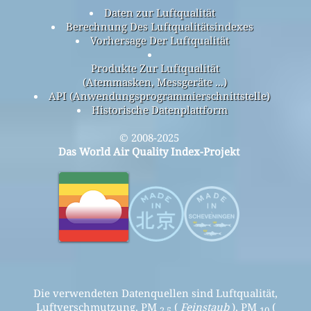
Daten zur Luftqualität
Berechnung Des Luftqualitätsindexes
Vorhersage Der Luftqualität
Produkte Zur Luftqualität
(Atemmasken, Messgeräte ...)
API (Anwendungsprogrammierschnittstelle)
Historische Datenplattform
© 2008-2025
Das World Air Quality Index-Projekt
Die verwendeten Datenquellen sind Luftqualität,
Luftverschmutzung, PM
(
Feinstaub
), PM
(
2,5
10