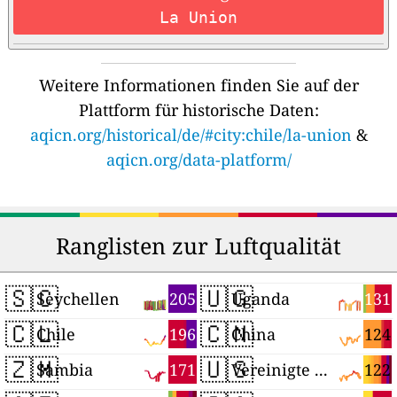
La Union
Weitere Informationen finden Sie auf der
Plattform für historische Daten:
aqicn.org/historical/de/#city:chile/la-union
&
aqicn.org/data-platform/
Ranglisten zur Luftqualität
🇸🇨
🇺🇬
205
131
Seychellen
Uganda
🇨🇱
🇨🇳
196
124
Chile
China
🇿🇲
🇺🇸
171
122
Sambia
Vereinigte Staaten