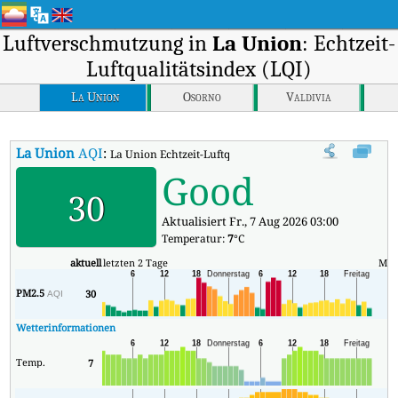
Luftverschmutzung in
La Union
: Echtzeit-
Luftqualitätsindex (LQI)
La Union
Osorno
Valdivia
La Union
AQI
:
La Union Echtzeit-Luftqualitätsindex (AQI).
Good
30
Aktualisiert Fr., 7 Aug 2026 03:00
Temperatur:
7
°C
aktuell
letzten 2 Tage
Min
PM2.5
30
9
AQI
Wetterinformationen
Temp.
7
1