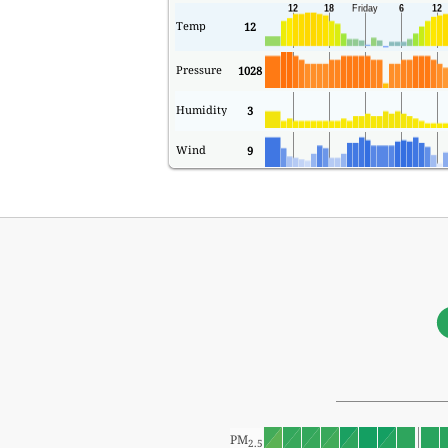
Temp
12
Pressure
1028
Humidity
3
Wind
9
PM
2.5