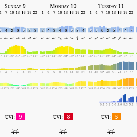
Sunday 9
Monday 10
Tuesday 11
4
7
10
13
16
19
22
1
4
7
10
13
16
19
22
1
4
7
10
13
16
19
22
5
4
2
6
5
2
3
2
4
3
4
6
5
3
4
5
5
6
2
5
4
4
7
8°
11°
20°
21°
19°
10°
11°
10°
11°
14°
20°
20°
19°
16°
14°
14°
13°
12°
16°
13°
10°
9°
8°
6
4
1
2
4
15
7
7
9
5
9
14
14
18
31
41
43
52
40
53
74
77
77
014
1015
1012
1010
1011
1014
1015
1014
1014
1016
1015
1014
1013
1017
1017
1017
1016
1020
1018
1018
1020
1022
1023
0.1
0.1
0.6
2.6
8.3
5.1
9
8
5
UVI:
UVI:
UVI: