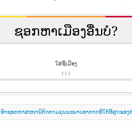
ຊອກຫາເມືອງອື່ນບໍ?
ໃສ່ຊື່ເມືອງ
↓ ↓ ↓
ເຮົາຊອກຫາສະຖານີຕິດຕາມຄຸນນະພາບອາກາດທີ່ໃກ້ທີ່ສຸດຂອງທ