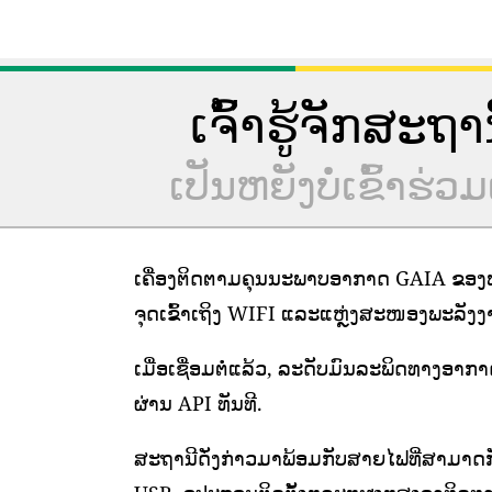
ເຈົ້າຮູ້ຈັກສະຖ
ເປັນຫຍັງບໍ່ເຂົ້າ
ເຄື່ອງຕິດຕາມຄຸນນະພາບອາກາດ GAIA ຂອງພວ
ຈຸດເຂົ້າເຖິງ WIFI ແລະແຫຼ່ງສະໜອງພະລັງງານທ
ເມື່ອເຊື່ອມຕໍ່ແລ້ວ, ລະດັບມົນລະພິດທາງອາກ
ຜ່ານ API ທັນທີ.
ສະຖານີດັ່ງກ່າວມາພ້ອມກັບສາຍໄຟທີ່ສາມາດກ