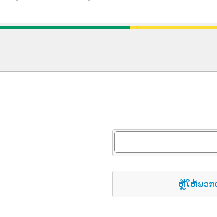
ຫຼືໃຫ້ພວກ