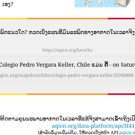
ເອງ?
ລະພິດແນວໃດ? ກວດເບິ່ງແຜນທີ່ມົນລະພິດທາງອາກາດໃນເວລາຈິງ,
https://aqicn.org/here/lo/
legio Pedro Vergara Keller, Chile ແມ່ນ
ດີ
- on Satur
aqicn.org/snapshot/chile/colegio-pedro-vergara-keller/20260808-
ນີ​ຕິດ​ຕາມ​ຄຸນ​ນະ​ພາບ​ອາ​ກາດ​ໃນ​ເວ​ລາ​ທີ່​ແທ້​ຈິງ​ສາ​ມາດ​ເຂົ້າ​ເຖິງ​
aqicn.org/data-platform/api/H4
(
ສໍາລັບຂໍ້ມູນເພີ່ມເຕີມ, ໃຫ້ກວດເບິ່ງຫນ້າ API:
aqicn.o