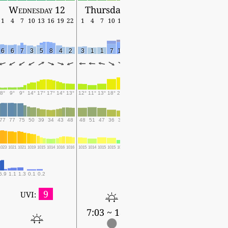
Wednesday 12
Thursday 13
1
4
7
10
13
16
19
22
1
4
7
10
13
16
19
6
6
7
3
5
8
4
2
3
1
1
7
11
11
3
8°
9°
9°
14°
17°
17°
14°
13°
12°
11°
13°
18°
20°
19°
16°
77
77
75
50
39
34
43
48
48
51
47
36
31
32
45
1023
1021
1021
1019
1015
1014
1016
1016
1015
1014
1015
1015
1013
1013
1016
5.9
1.1
1.3
0.1
0.2
9
UVI:
7:03 ~ 18:20