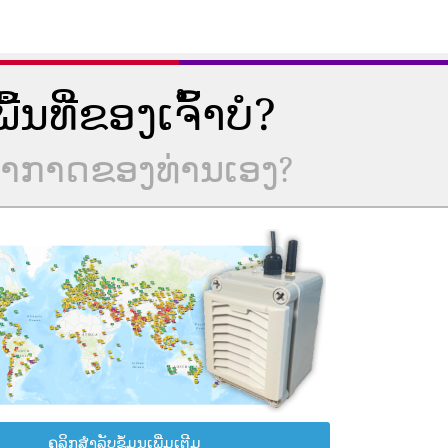
ນທີ່ຂອງເຈົ້າບໍ?
ບອາກາດຂອງທ່ານເອງ?
ຄລິກສຳລັບຂໍ້ມູນເພີ່ມເຕີມ