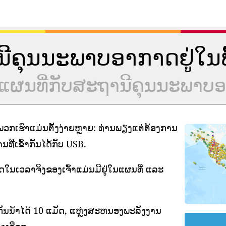
ານີຄຸນນະພາບອາກາດຢູ່ໃນພື້
ຮ່ວມແຜນທີ່ກັບສະຖານີຄຸນນະພາ
ກເຮົາແມ່ນຕັ້ງງ່າຍຫຼາຍ: ທ່ານພຽງແຕ່ຕ້ອງການ
ີ່ເຂົ້າກັນໄດ້ກັບ USB.
າດໃນເວລາຈິງຂອງເຈົ້າແມ່ນມີຢູ່ໃນແຜນທີ່ ແລະ
ັນນ້ໍາໄດ້ 10 ແມັດ, ແຫຼ່ງສະຫນອງພະລັງງານ