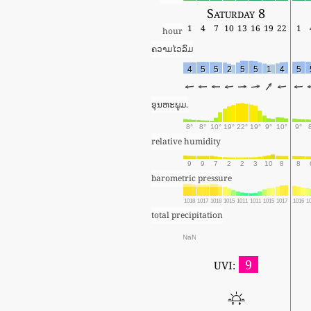
Saturday 8
1
4
7
10
13
16
19
22
1
hour
ຄວາມໄວລົມ
4
5
5
2
5
5
1
4
5
ອຸນຫະພູມ.
8°
8°
10°
19°
22°
19°
9°
10°
9°
relative humidity
9
9
7
2
2
3
10
8
8
barometric pressure
1018
1017
1018
1015
1011
1011
1015
1017
1016
1
total precipitation
NaN
9
UVI: