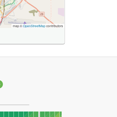
map ©
OpenStreetMap
contributors
3