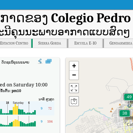
າກາດຂອງ
Colegio Pedro
ະນີຄຸນນະພາບອາກາດແບບສົດໆ 
Estacion Centro
Sierra Gorda
Escuela E-10
Gendarmeria
:
ດັດຊະນີຄຸນນະພາບອາກາດຕາມເວລາຈິງຂອງ Colegio Pedro Vergara Keller (AQI).
+
−
ed on Saturday 10:00
ັ້ນຕົ້ນ:
pm10
ນາທີ
ສູງສຸດ
9
72
9
104