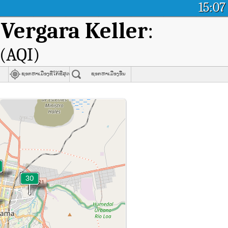
15:07
 Vergara Keller
:
(AQI)
ຊອກຫາເມືອງທີ່ໃກ້ທີ່ສຸດ
ຊອກຫາເມືອງອື່ນ