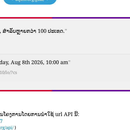
 ສໍາລັບຫຼາຍກວ່າ 100 ປະເທດ.
”
day, Aug 8th 2026, 10:00 am
”
10/lo/?cs
ເປັນ​ໂຄງ​ການ​ໂດຍ​ການ​ນໍາ​ໃຊ້ url API ນີ້​:
17
rg/api/
)