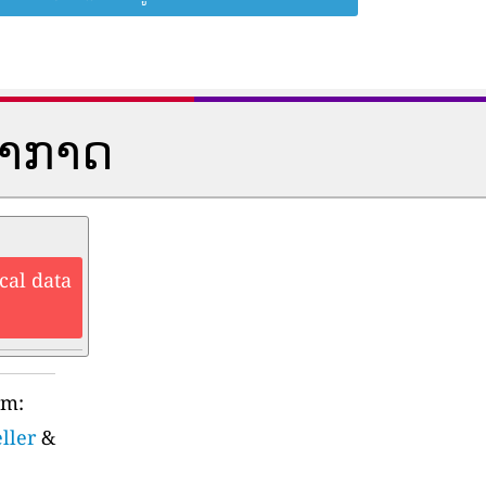
ອາກາດ
cal data
rm:
ller
&