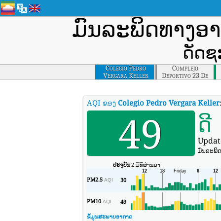
ມົນລະພິດທາງອ
ດັດຊ
Colegio Pedro
Complejo
Vergara Keller
Deportivo 23 De
Marzo
AQI ຂອງ
Colegio Pedro Vergara Keller
49
ດີ
Updat
ມົນລະພິດຂ
ປະຈຸບັນ
2 ມື້ທີ່ຜ່ານມາ
PM2.5
30
AQI
PM10
49
AQI
ຂໍ້ມູນສະພາບອາກາດ