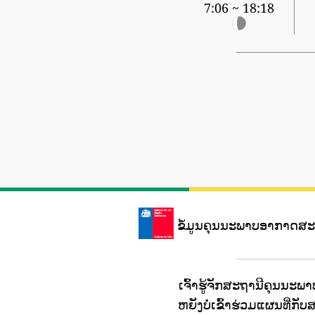
7:06 ~ 18:18
ຂໍ້ມູນຄຸນນະພາບອາກາດສ
ເຈົ້າຮູ້ຈັກສະຖານີຄຸນນະພາບ
ຫຍັງບໍ່ເຂົ້າຮ່ວມແຜນທີ່