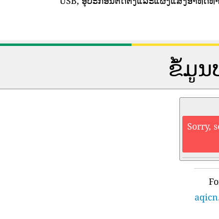
USB, ອຸປະກອນຕິດຕັ້ງແລະແຜງແສງອາທິດທາ
ຂໍ້ມ
Sorry, 
Fo
aqicn.