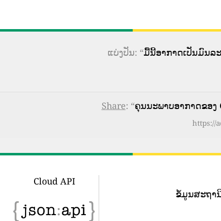
ແບ່ງປັນ: “
ມື້ນີ້ອາກາດເປັນມົນ
Share
: “
ຄຸນນະພາບອາກາດຂອງ Co
https://
Cloud API
ຂໍ້​ມູນ​ສະ​ຖາ​