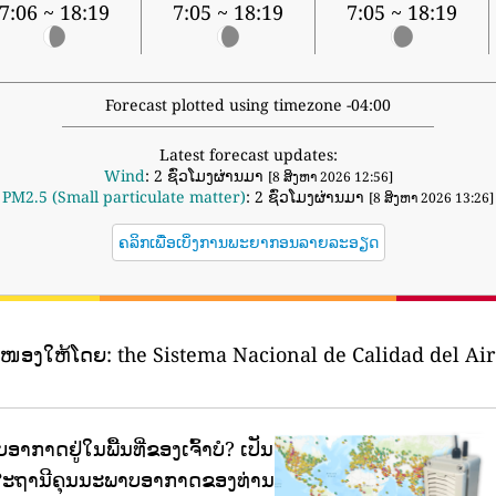
7:06 ~ 18:19
7:05 ~ 18:19
7:05 ~ 18:19
Forecast plotted using timezone -04:00
Latest forecast updates:
Wind
: 2 ຊົ່ວໂມງຜ່ານມາ
[8 ສິງຫາ 2026 12:56]
PM2.5 (Small particulate matter)
: 2 ຊົ່ວໂມງຜ່ານມາ
[8 ສິງຫາ 2026 13:26]
ຄລິກເພື່ອເບິ່ງການພະຍາກອນລາຍລະອຽດ
ະໜອງໃຫ້ໂດຍ:
the Sistema Nacional de Calidad del Aire
ອາກາດຢູ່ໃນພື້ນທີ່ຂອງເຈົ້າບໍ?
ເປັນ
ກັບສະຖານີຄຸນນະພາບອາກາດຂອງທ່ານ