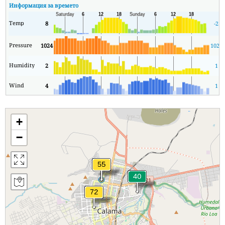
Информация за времето
Temp
8
-2
Pressure
1024
1021
Humidity
2
1
Wind
4
1
+
−