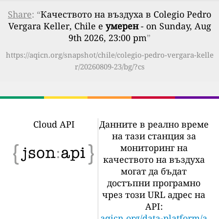
Share
: “
Качеството на въздуха в Colegio Pedro
Vergara Keller, Chile е
умерен
- on Sunday, Aug
9th 2026, 23:00 pm
”
https://aqicn.org/snapshot/chile/colegio-pedro-vergara-kelle
r/20260809-23/bg/?cs
Cloud API
Данните в реално време
на тази станция за
мониторинг на
качеството на въздуха
могат да бъдат
достъпни програмно
чрез този URL адрес на
API:
aqicn.org/data-platform/a