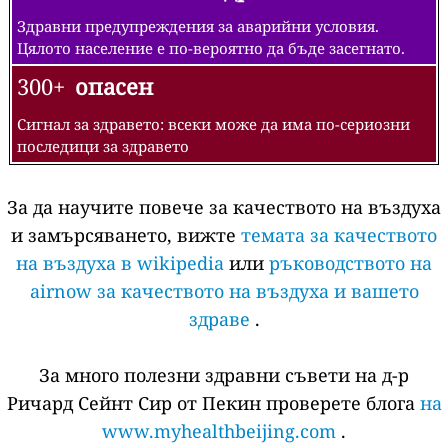
Здравни предупреждения за аварийни условия.
Цялото население е по-вероятно да бъде засегнато.
300+
опасен
Сигнал за здравето: всеки може да има по-сериозни
последици за здравето
За да научите повече за качеството на въздуха
и замърсяването, вижте
темата за качеството
на въздуха в wikipedia
или
ръководството на
airnow за качеството на въздуха и вашето
здраве
.
За много полезни здравни съвети на д-р
Ричард Сейнт Сир от Пекин проверете блога
на
www.myhealthbeijing.com
.