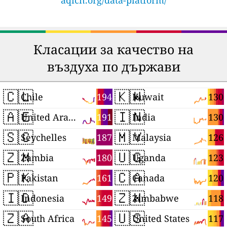
Класации за качество на
въздуха по държави
🇨🇱
🇰🇼
194
130
Chile
Kuwait
🇦🇪
🇮🇳
191
130
United Arab Emirates
India
🇸🇨
🇲🇾
187
126
Seychelles
Malaysia
🇿🇲
🇺🇬
180
123
Zambia
Uganda
🇵🇰
🇨🇦
161
120
Pakistan
Canada
🇮🇩
🇿🇼
149
118
Indonesia
Zimbabwe
🇿🇦
🇺🇸
145
117
South Africa
United States