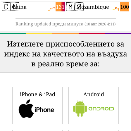
🇨🇳
🇲🇿
131
100
China
Mozambique
Ranking updated преди минута
(10 авг 2026 4:11)
Изтеглете приспособлението за
индекс на качеството на въздуха
в реално време за:
iPhone & iPad
Android