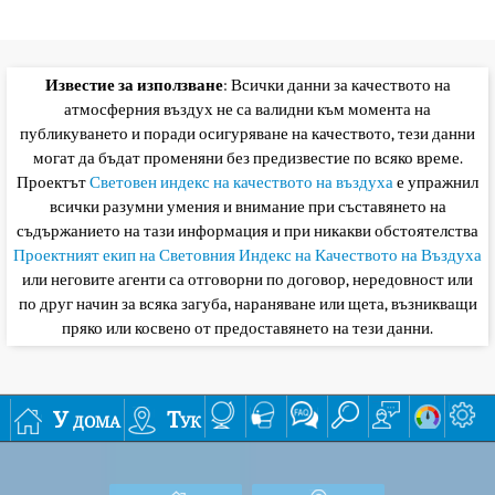
Известие за използване
: Всички данни за качеството на
атмосферния въздух не са валидни към момента на
публикуването и поради осигуряване на качеството, тези данни
могат да бъдат променяни без предизвестие по всяко време.
Проектът
Световен индекс на качеството на въздуха
е упражнил
всички разумни умения и внимание при съставянето на
съдържанието на тази информация и при никакви обстоятелства
Проектният екип на Световния Индекс на Качеството на Въздуха
или неговите агенти са отговорни по договор, нередовност или
по друг начин за всяка загуба, нараняване или щета, възникващи
пряко или косвено от предоставянето на тези данни.
У дома
Тук