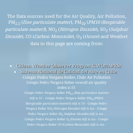
The Data sources used for the Air Quality, Air Pollution,
PM
(
fine particulate matter
), PM
(
PM10 (Respirable
2.5
10
particulate matter)
), NO
(
Nitrogen Dioxide
), SO
(
Sulphur
2
2
Dioxide
), CO (
Carbon Monoxide
), O
(
Ozone
) and Weather
3
data in this page are coming from:
Citizen Weather Observer Program (CWOP/APRS)
Sistema Nacional de Calidad del Aire en Chile
Colegio Pedro Vergara Keller, Chile Air Pollution
Colegio Pedro Vergara Keller overall air quality
index is 55
Colegio Pedro Vergara Keller PM
(fine particulate matter)
2.5
AQI is 55 - Colegio Pedro Vergara Keller PM
(PM10
10
(Respirable particulate matter)) AQI is 55 - Colegio Pedro
Vergara Keller NO
(Nitrogen Dioxide) AQI is n/a - Colegio
2
Pedro Vergara Keller SO
(Sulphur Dioxide) AQI is n/a -
2
Colegio Pedro Vergara Keller O
(Ozone) AQI is n/a - Colegio
3
Pedro Vergara Keller CO (Carbon Monoxide) AQI is n/a -