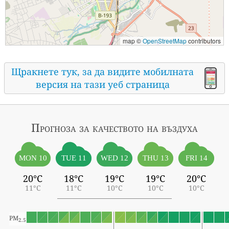
map ©
OpenStreetMap
contributors
Щракнете тук, за да видите мобилната
версия на тази уеб страница
Прогноза за качеството на въздуха
MON 10
TUE 11
WED 12
THU 13
FRI 14
20°C
18°C
19°C
19°C
20°C
11°C
11°C
10°C
10°C
10°C
PM
2.5