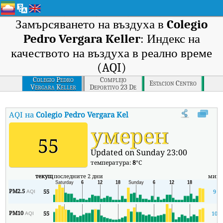
Замърсяването на въздуха в
Colegio
Pedro Vergara Keller
: Индекс на
качеството на въздуха в реално време
(AQI)
Colegio Pedro
Complejo
Estacion Centro
Vergara Keller
Deportivo 23 De
Marzo
AQI на
Colegio Pedro Vergara Keller
:
Индекс на качеството на въ
умерен
55
Updated on Sunday 23:00
температура:
8
°C
текущ
последните 2 дни
мин
PM2.5
55
9
AQI
PM10
55
10
AQI