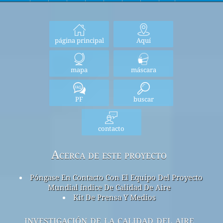
página principal
Aquí
mapa
máscara
PF
buscar
contacto
Acerca de este proyecto
Póngase En Contacto Con El Equipo Del Proyecto
Mundial índice De Calidad De Aire
Kit De Prensa Y Medios
investigación de la calidad del aire