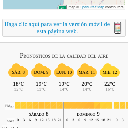
map ©
OpenStreetMap
contributors
Haga clic aquí para ver la versión móvil de
esta página web.
Pronósticos
de la calidad del aire
SÁB. 8
MIÉ. 12
DOM. 9
LUN. 10
MAR. 11
18°C
19°C
19°C
20°C
22°C
12°C
13°C
14°C
14°C
16°C
PM
2.5
sábado 8
domingo 9
0
3
6
9
12
15
18
21
0
3
6
9
12
15
18
21
0
3
hora