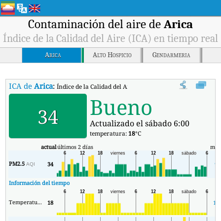
Contaminación del aire de
Arica
Índice de la Calidad del Aire (ICA) en tiempo real
Arica
Alto Hospicio
Gendarmeria
ICA de
Arica
:
Índice de la Calidad del Aire (ICA) de Arica en tiempo real.
Bueno
34
Actualizado el sábado 6:00
temperatura:
18
°C
actual
últimos 2 días
mín
PM2.5
34
9
AQI
Información del tiempo
Temperatura.
18
18