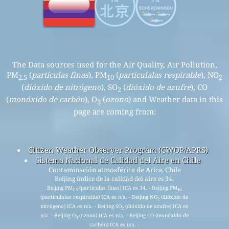
The Data sources used for the Air Quality, Air Pollution,
PM
(
partículas finas
), PM
(
particulalas respirable
), NO
2.5
10
2
(
dióxido de nitrógeno
), SO
(
dióxido de azufre
), CO
2
(
monóxido de carbón
), O
(
ozono
) and Weather data in this
3
page are coming from:
Citizen Weather Observer Program (CWOP/APRS)
Sistema Nacional de Calidad del Aire en Chile
Contaminación atmosférica de Arica, Chile
Beijing índice de la calidad del aire es 34.
Beijing PM
(partículas finas) ICA es 34. - Beijing PM
2.5
10
(particulalas respirable) ICA es n/a. - Beijing NO
(dióxido de
2
nitrógeno) ICA es n/a. - Beijing SO
(dióxido de azufre) ICA es
2
n/a. - Beijing O
(ozono) ICA es n/a. - Beijing CO (monóxido de
3
carbón) ICA es n/a. -