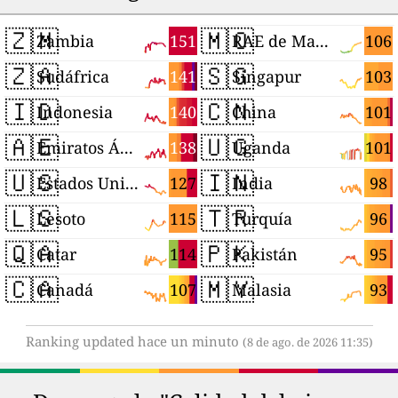
🇿🇲
🇲🇴
151
106
Zambia
RAE de Macao (China)
🇿🇦
🇸🇬
141
103
Sudáfrica
Singapur
🇮🇩
🇨🇳
140
101
Indonesia
China
🇦🇪
🇺🇬
138
101
Emiratos Árabes Unidos
Uganda
🇺🇸
🇮🇳
127
98
Estados Unidos
India
🇱🇸
🇹🇷
115
96
Lesoto
Turquía
🇶🇦
🇵🇰
114
95
Catar
Pakistán
🇨🇦
🇲🇾
107
93
Canadá
Malasia
Ranking updated hace un minuto
(8 de ago. de 2026 11:35)