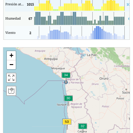
Presión atmosférica
1015
101
Humedad
67
60
Viento
2
1
+
−