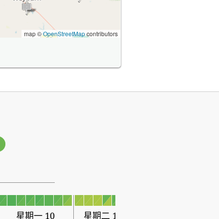
map ©
OpenStreetMap
contributors
1
星期一 10
星期二 11