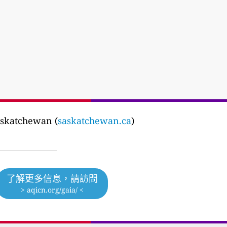
askatchewan (
saskatchewan.ca
)
了解更多信息，請訪問
> aqicn.org/gaia/ <