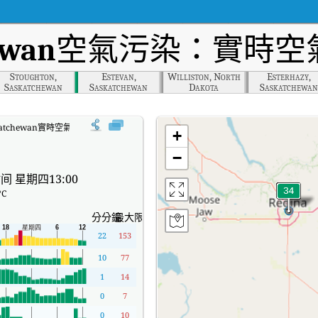
ewan
空氣污染：實時空氣
Stoughton,
Estevan,
Williston, North
Esterhazy,
Saskatchewan
Saskatchewan
Dakota
Saskatchewan
askatchewan實時空氣質量指數（AQI）。
+
−
间 星期四13:00
°C
分分鐘
最大限度
22
153
10
77
1
14
0
7
0
10