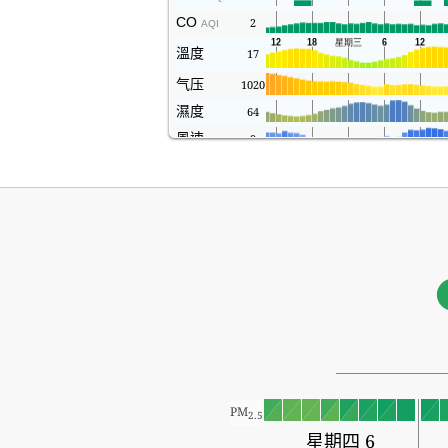
CO
2
AQI
溫度
17
气压
1020
濕度
64
風速
9
PM
2.5
星期四 6