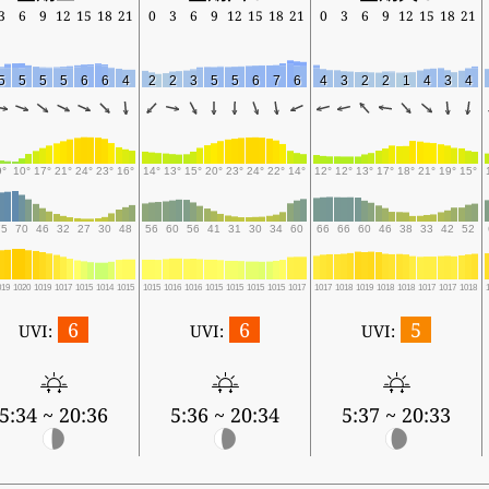
3
6
9
12
15
18
21
0
3
6
9
12
15
18
21
0
3
6
9
12
15
18
21
5
5
5
5
6
6
4
2
2
3
5
5
6
7
6
4
3
2
2
1
4
3
4
9°
10°
17°
21°
24°
23°
16°
14°
13°
15°
20°
23°
24°
22°
14°
12°
12°
13°
17°
18°
21°
19°
15°
75
70
46
32
27
30
48
56
60
56
41
31
30
34
60
66
66
60
46
38
33
42
52
019
1020
1019
1017
1015
1014
1015
1015
1016
1016
1015
1015
1015
1015
1017
1017
1018
1019
1018
1018
1017
1017
1018
6
6
5
UVI:
UVI:
UVI:
5:34 ~ 20:36
5:36 ~ 20:34
5:37 ~ 20:33