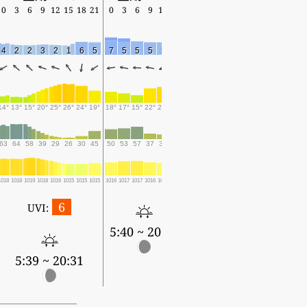
0
3
6
9
12
15
18
21
0
3
6
9
12
15
4
2
2
3
2
1
6
5
7
5
5
5
5
6
14°
13°
15°
20°
25°
26°
24°
19°
18°
17°
15°
22°
23°
26°
63
64
58
39
29
26
30
45
50
53
57
37
35
31
1018
1018
1019
1018
1016
1015
1015
1015
1016
1017
1017
1016
1015
1015
6
UVI:
5:40 ~ 20:29
5:39 ~ 20:31