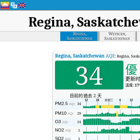
Regina, Saskatch
Regina,
Weyburn,
Saskatchewan
Saskatchewan
Regina, Saskatchewan
AQI
:
Regina, S
34
優
更新时
溫度:
17
目前的
過去 2 天
PM2.5
34
AQI
PM10
29
AQI
O3
14
AQI
NO2
1
AQI
SO2
1
AQI