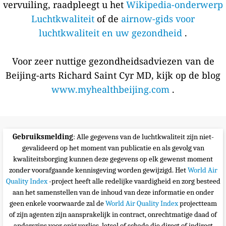
vervuiling, raadpleegt u het
Wikipedia-onderwerp
Luchtkwaliteit
of de
airnow-gids voor
luchtkwaliteit en uw gezondheid
.
Voor zeer nuttige gezondheidsadviezen van de
Beijing-arts Richard Saint Cyr MD, kijk op de blog
www.myhealthbeijing.com
.
Gebruiksmelding
: Alle gegevens van de luchtkwaliteit zijn niet-
gevalideerd op het moment van publicatie en als gevolg van
kwaliteitsborging kunnen deze gegevens op elk gewenst moment
zonder voorafgaande kennisgeving worden gewijzigd. Het
World Air
Quality Index
-project heeft alle redelijke vaardigheid en zorg besteed
aan het samenstellen van de inhoud van deze informatie en onder
geen enkele voorwaarde zal de
World Air Quality Index
projectteam
of zijn agenten zijn aansprakelijk in contract, onrechtmatige daad of
anderszins voor enig verlies, letsel of schade die direct of indirect