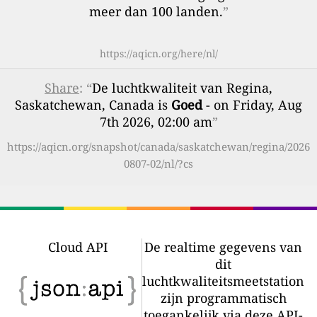
meer dan 100 landen.
”
https://aqicn.org/here/nl/
Share
: “
De luchtkwaliteit van Regina,
Saskatchewan, Canada is
Goed
- on Friday, Aug
7th 2026, 02:00 am
”
https://aqicn.org/snapshot/canada/saskatchewan/regina/2026
0807-02/nl/?cs
Cloud API
De realtime gegevens van
dit
luchtkwaliteitsmeetstation
zijn programmatisch
toegankelijk via deze API-