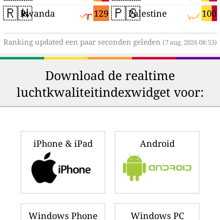
🇷🇼
🇵🇸
129
100
Rwanda
Palestine
Ranking updated een paar seconden geleden
(7 aug. 2026 08:53)
Download de realtime
luchtkwaliteitindexwidget voor:
iPhone & iPad
Android
Windows Phone
Windows PC