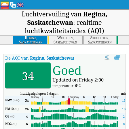
Luchtvervuiling van
Regina,
Saskatchewan
: realtime
luchtkwaliteitsindex (AQI)
Regina,
Weyburn,
Stoughton,
Saskatchewan
Saskatchewan
Saskatchewan
De AQI van
Regina, Saskatchewan
:
De realtime luchtkwaliteitsind
Goed
34
Updated on Friday 2:00
temperatuur:
9
°C
huidig
afgelopen 2 dagen
min
PM2.5
34
15
AQI
PM10
24
10
AQI
O3
4
2
AQI
NO2
6
0
AQI