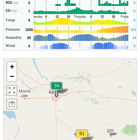
SO2
6
0
AQI
CO
1
0
AQI
Temp
9
9
Pressure
1026
1016
Humidity
85
49
Wind
4
0
+
−