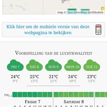
map ©
OpenStreetMap
contributors
Klik hier om de mobiele versie van deze
webpagina te bekijken
Voorspelling van de luchtkwaliteit
FRI 7
SAT 8
SUN 9
MON 10
TUE 11
24°C
25°C
21°C
24°C
23°C
9°C
13°C
12°C
10°C
13°C
PM
2.5
Friday 7
Saturday 8
0
3
6
9
12
15
18
21
0
3
6
9
12
15
18
21
0
3