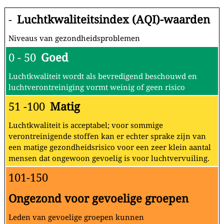
-
Luchtkwaliteitsindex (AQI)-waarden
Niveaus van gezondheidsproblemen
0 - 50
Goed
Luchtkwaliteit wordt als bevredigend beschouwd en
luchtverontreiniging vormt weinig of geen risico
51 -100
Matig
Luchtkwaliteit is acceptabel; voor sommige
verontreinigende stoffen kan er echter sprake zijn van
een matige gezondheidsrisico voor een zeer klein aantal
mensen dat ongewoon gevoelig is voor luchtvervuiling.
101-150
Ongezond voor gevoelige groepen
Leden van gevoelige groepen kunnen