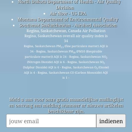
North Dakota Department of Health - Air Quality
Division
Air Now - US EPA
Montana Department of Environmental Quality
Southeast Saskatchewan - Airshed Association
Regina, Saskatchewan, Canada Air Pollution
Regina, Saskatchewan overall air quality index is
34
Regina, Saskatchewan PM
(fine particulate matter) AQI is
2.5
34 - Regina, Saskatchewan PM
(PM10 (Respirable
10
particulate matter)) AQI is 24 - Regina, Saskatchewan NO
2
(Nitrogen Dioxide) AQI is 6 - Regina, Saskatchewan SO
2
(Sulphur Dioxide) AQI is 6 - Regina, Saskatchewan O
(Ozone)
3
AQI is 4 - Regina, Saskatchewan CO (Carbon Monoxide) AQI
is 1 -
Meld u aan voor onze gratis maandelijkse mailinglijst
en ontvang een melding wanneer er nieuwe artikelen
beschikbaar zijn.
indienen