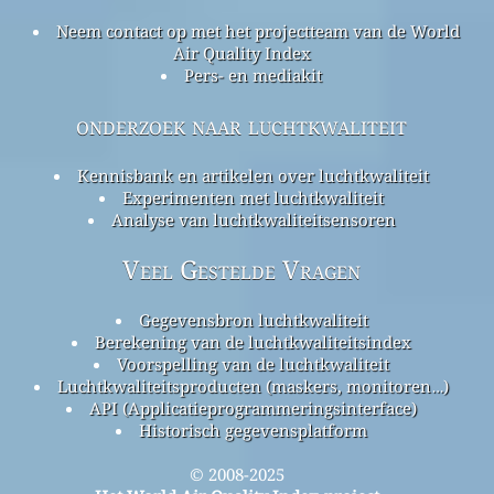
Neem contact op met het projectteam van de World
Air Quality Index
Pers- en mediakit
onderzoek naar luchtkwaliteit
Kennisbank en artikelen over luchtkwaliteit
Experimenten met luchtkwaliteit
Analyse van luchtkwaliteitsensoren
Veel Gestelde Vragen
Gegevensbron luchtkwaliteit
Berekening van de luchtkwaliteitsindex
Voorspelling van de luchtkwaliteit
Luchtkwaliteitsproducten (maskers, monitoren…)
API (Applicatieprogrammeringsinterface)
Historisch gegevensplatform
© 2008-2025