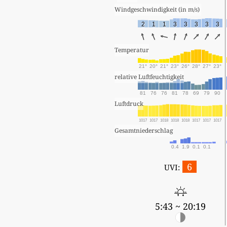
Windgeschwindigkeit (in m/s) 
2
1
1
3
3
3
3
3
Temperatur
21°
20°
21°
23°
26°
28°
27°
23°
relative Luftfeuchtigkeit
81
76
76
81
78
69
79
90
Luftdruck
1017
1017
1018
1018
1018
1017
1017
1017
Gesamtniederschlag
0.4
1.9
0.1
0.1
6
UVI:
5:43 ~ 20:19