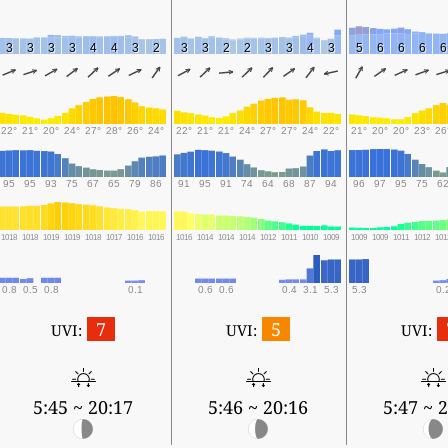
3
3
3
3
4
4
3
2
3
3
2
2
3
3
4
3
5
6
6
6
6
22°
21°
20°
24°
27°
28°
26°
24°
22°
21°
21°
24°
27°
27°
24°
22°
21°
20°
20°
23°
26
95
95
93
75
67
65
79
86
91
95
91
74
64
68
87
94
96
97
95
75
6
1018
1018
1019
1019
1018
1017
1016
1016
1016
1014
1014
1014
1012
1011
1010
1009
1009
1009
1011
1012
101
0.8
0.5
0.8
0.1
0.6
0.6
0.4
3.1
5.3
5.3
0.
7
5
UVI:
UVI:
UVI:
5:45 ~ 20:17
5:46 ~ 20:16
5:47 ~ 