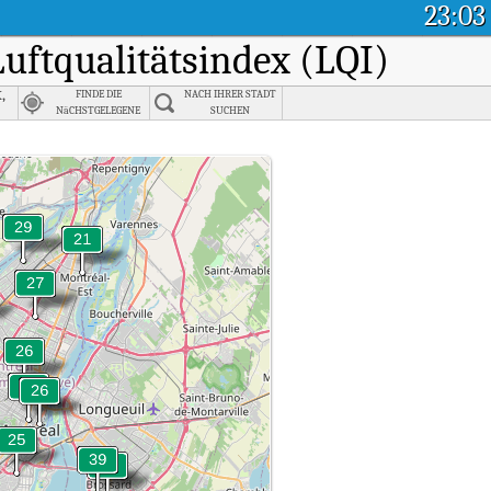
23:03
Luftqualitätsindex (LQI)
,
FINDE DIE
NACH IHRER STADT
NäCHSTGELEGENE
SUCHEN
STADT