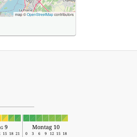
map ©
OpenStreetMap
contributors
g 9
Montag 10
2
15
18
21
0
3
6
9
12
15
18