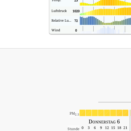
23
Luftdruck
1020
Relative Luftfeuchtigkeit
72
Wind
0
PM
2.5
Donnerstag 6
0
3
6
9
12
15
18
21
Stunde