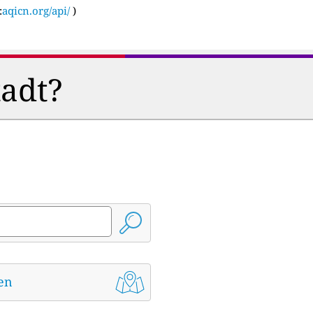
:
aqicn.org/api/
)
tadt?
den