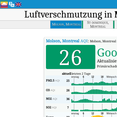
Luftverschmutzung in
St-dominique,
Molson, Montreal
Montreal
Molson, Montreal
AQI
:
Molson, Montreal E
26
Go
Aktualisi
Primärschads
aktuell
letzten 2 Tage
PM2.5
25
AQI
O3
26
AQI
NO2
36
AQI
SO2
7
AQI
Temp.