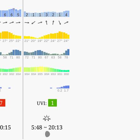
6
6
5
2
1
1
3
2
1
4
°
27°
25°
22°
21°
20°
19°
22°
24°
27°
24°
2
58
71
80
72
71
80
67
63
58
78
2
1012
1012
1014
1014
1014
1015
1014
1013
1011
1010
2
0.2
1.7
7
1
UVI:
20:15
5:48 ~ 20:13