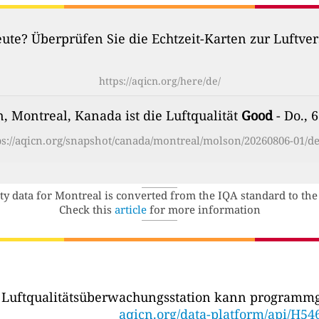
heute? Überprüfen Sie die Echtzeit-Karten zur Luftv
https://aqicn.org/here/de/
, Montreal, Kanada ist die Luftqualität
Good
- Do., 
ps://aqicn.org/snapshot/canada/montreal/molson/20260806-01/de
ity data for Montreal is converted from the IQA standard to the
Check this
article
for more information
r Luftqualitätsüberwachungsstation kann programmg
aqicn.org/data-platform/api/H54