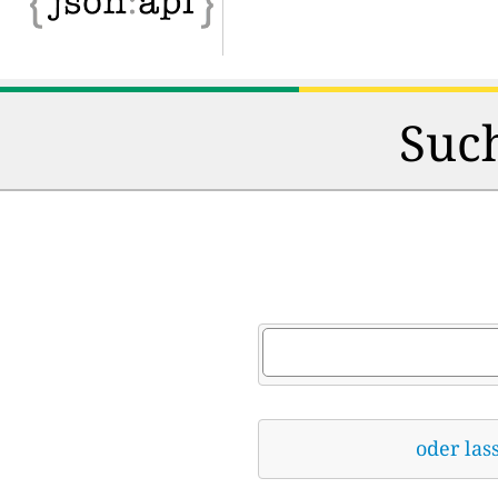
Such
oder las