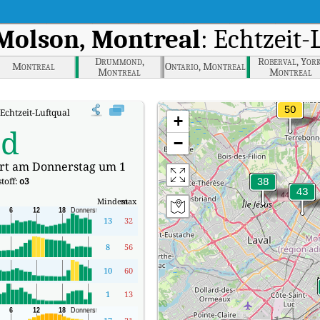
Molson, Montreal
: Echtzeit-
Drummond,
Roberval, York
Montreal
Ontario, Montreal
Montreal
Montreal
chtzeit-Luftqualitätsindex (AQI).
+
od
−
ert am Donnerstag um 1
toff:
o3
Mindest
max
13
32
8
56
10
60
1
13