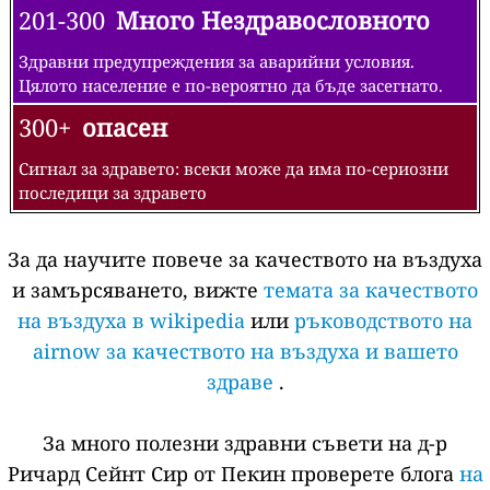
201-300
Много Нездравословното
Здравни предупреждения за аварийни условия.
Цялото население е по-вероятно да бъде засегнато.
300+
опасен
Сигнал за здравето: всеки може да има по-сериозни
последици за здравето
За да научите повече за качеството на въздуха
и замърсяването, вижте
темата за качеството
на въздуха в wikipedia
или
ръководството на
airnow за качеството на въздуха и вашето
здраве
.
За много полезни здравни съвети на д-р
Ричард Сейнт Сир от Пекин проверете блога
на