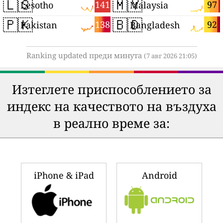
🇱🇸
🇲🇾
141
97
Lesotho
Malaysia
🇵🇰
🇧🇩
138
92
Pakistan
Bangladesh
Ranking updated преди минута
(7 авг 2026 21:05)
Изтеглете приспособлението за
индекс на качеството на въздуха
в реално време за:
iPhone & iPad
Android