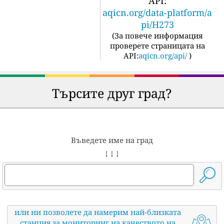
API:
aqicn.org/data-platform/a
pi/H273
(
За повече информация
проверете страницата на
API:
aqicn.org/api/
)
Търсите друг град?
Въведете име на град
↓ ↓ ↓
или ни позволете да намерим най-близката
станция за мониторинг на качеството на