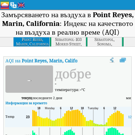
Замърсяването на въздуха в
Point Reyes,
Marin, California
: Индекс на качеството
на въздуха в реално време (AQI)
Point Reyes,
Sebastopol-103
Sebastopol,
Marin, California
Morris Street,
Sonoma,
Sonoma,
California
California
AQI на
Point Reyes, Marin, California
:
Индекс на качеството на в
добре
-
-
температура:
-
°C
текущ
последните 2 дни
мин
Информация за времето
Temp
23
12