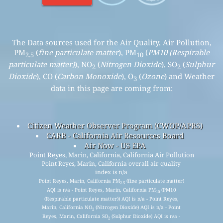
The Data sources used for the Air Quality, Air Pollution,
PM
(
fine particulate matter
), PM
(
PM10 (Respirable
2.5
10
particulate matter)
), NO
(
Nitrogen Dioxide
), SO
(
Sulphur
2
2
Dioxide
), CO (
Carbon Monoxide
), O
(
Ozone
) and Weather
3
data in this page are coming from:
Citizen Weather Observer Program (CWOP/APRS)
CARB - California Air Resources Board
Air Now - US EPA
Point Reyes, Marin, California, California Air Pollution
Point Reyes, Marin, California overall air quality
index is n/a
Point Reyes, Marin, California PM
(fine particulate matter)
2.5
AQI is n/a - Point Reyes, Marin, California PM
(PM10
10
(Respirable particulate matter)) AQI is n/a - Point Reyes,
Marin, California NO
(Nitrogen Dioxide) AQI is n/a - Point
2
Reyes, Marin, California SO
(Sulphur Dioxide) AQI is n/a -
2