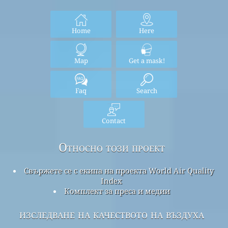
Home
Here
Map
Get a mask!
Faq
Search
Contact
Относно този проект
Свържете се с екипа на проекта World Air Quality
Index
Комплект за преса и медии
изследване на качеството на въздуха