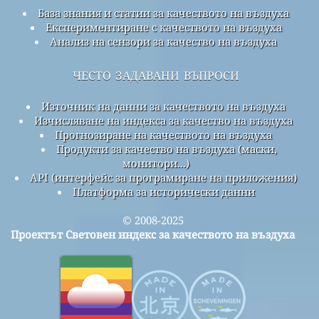
База знания и статии за качеството на въздуха
Експериментиране с качеството на въздуха
Анализ на сензори за качество на въздуха
често задавани въпроси
Източник на данни за качеството на въздуха
Изчисляване на индекса за качество на въздуха
Прогнозиране на качеството на въздуха
Продукти за качество на въздуха (маски,
монитори...)
API (интерфейс за програмиране на приложения)
Платформа за исторически данни
© 2008-2025
Проектът Световен индекс за качеството на въздуха