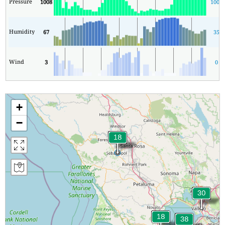
Pressure
1008
1006
Humidity
67
35
Wind
3
0
+
−