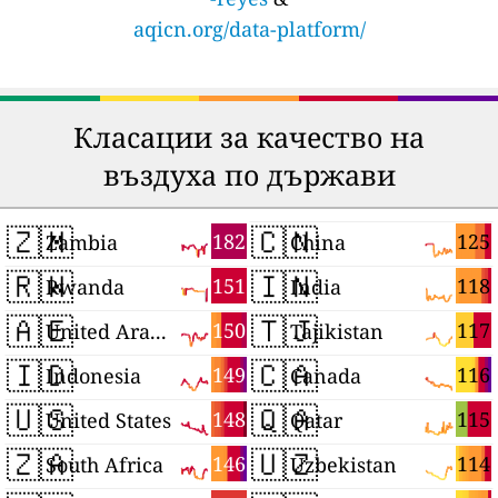
aqicn.org/data-platform/
Класации за качество на
въздуха по държави
🇿🇲
🇨🇳
182
125
Zambia
China
🇷🇼
🇮🇳
151
118
Rwanda
India
🇦🇪
🇹🇯
150
117
United Arab Emirates
Tajikistan
🇮🇩
🇨🇦
149
116
Indonesia
Canada
🇺🇸
🇶🇦
148
115
United States
Qatar
🇿🇦
🇺🇿
146
114
South Africa
Uzbekistan