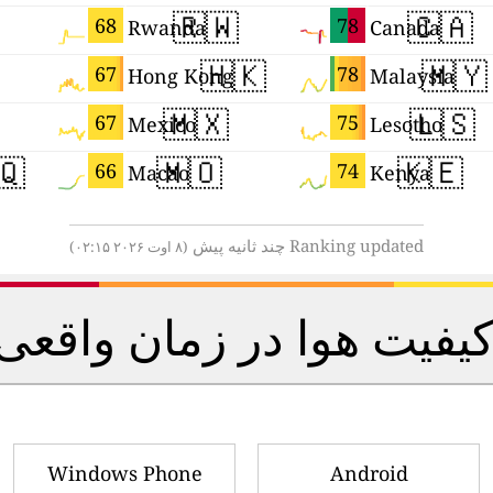
🇷🇼
🇨🇦
68
78
Rwanda
Canada
🇭🇰
🇲🇾
67
78
Hong Kong
Malaysia
🇲🇽
🇱🇸
67
75
Mexico
Lesotho
🇶
🇲🇴
🇰🇪
66
74
Macao
Kenya
Ranking updated چند ثانیه پیش
(۸ اوت ۲۰۲۶ ۰۲:۱۵)
ت هوا در زمان واقعی را
Windows Phone
Android