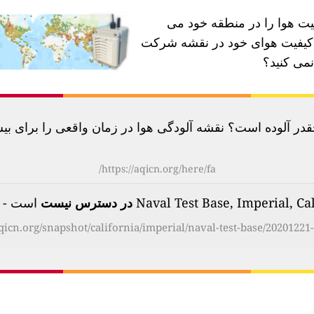
فیت هوا را در منطقه خود می
ه کیفیت هوای خود در نقشه شرکت
نمی کنید؟
آلوده است؟ نقشه آلودگی هوا در زمان واقعی را برای بیش از 100 کشور بررسی
https://aqicn.org/here/fa/
در دسترس نیست
است - on Monday, Dec 21st 2020, 14:00 pm
aqicn.org/snapshot/california/imperial/naval-test-base/20201221-