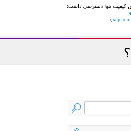
a
)
aqicn.or
؟