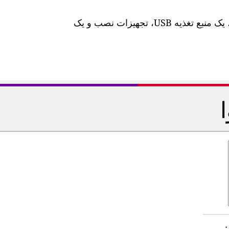
این ایستگاه دارای یک کابل برق 10 متری ضد آب، یک منبع تغذیه USB، تجهیزات نصب و یک
: