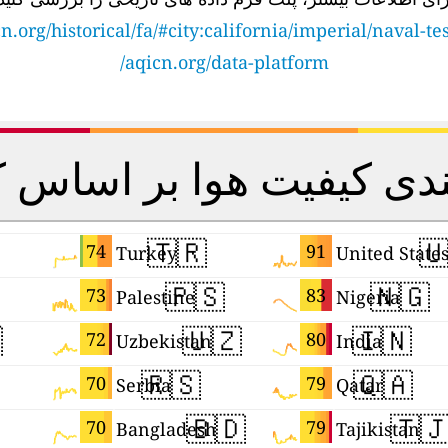
n.org/historical/fa/#city:california/imperial/naval-te
aqicn.org/data-platform/
 بندی کیفیت هوا بر اساس
🇹🇷

74
91
Turkey
United State
🇵🇸
🇳🇬
73
83
Palestine
Nigeria

🇺🇿
🇮🇳
72
80
Uzbekistan
India
🇷🇸
🇶🇦
70
79
Serbia
Qatar
🇧🇩
🇹
70
79
Bangladesh
Tajikistan