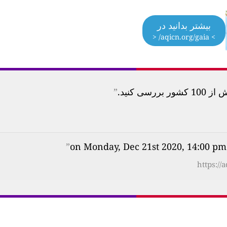
بیشتر بدانید در
> aqicn.org/gaia/ <
 کنید.
”
”
https://