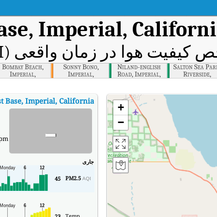
ase, Imperial, Californ
 کیفیت هوا در زمان واقعی (AQI)
Bombay Beach,
Sonny Bono,
Niland-english
Salton Sea Par
Imperial,
Imperial,
Road, Imperial,
Riverside,
California
California
California
California
t Base, Imperial, California
+
-
−
 pm
جاری
PM2.5
45
AQI
Temp
23