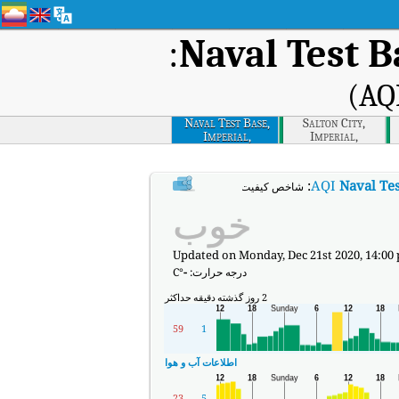
:
Naval Test B
Naval Test Base,
Salton City,
Imperial,
Imperial,
California
California
:
AQI
Naval Tes
شاخص کیفیت هوای بی‌درنگ Naval Test Base, Imperial, California (AQI).
خوب
Updated on Monday, Dec 21st 2020, 14:00
درجه حرارت:
-
°C
2 روز گذشته
دقیقه
حداکثر
59
1
اطلاعات آب و هوا
23
5