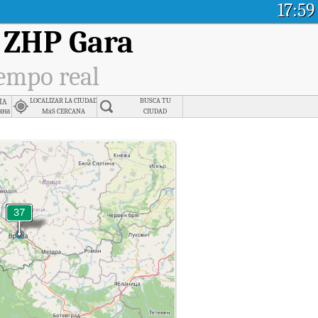
17:59
- ZHP Gara
iempo real
ia
LOCALIZAR LA CIUDAD
BUSCA TU
чна
MáS CERCANA
CIUDAD