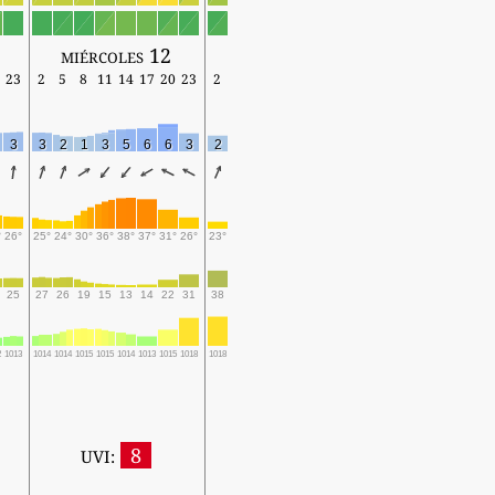
miércoles 12
23
2
5
8
11
14
17
20
23
2
3
3
2
1
3
5
6
6
3
2
°
26°
25°
24°
30°
36°
38°
37°
31°
26°
23°
25
27
26
19
15
13
14
22
31
38
2
1013
1014
1014
1015
1015
1014
1013
1015
1018
1018
8
UVI: