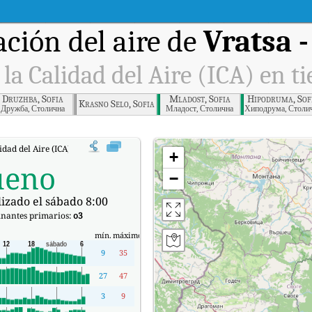
ción del aire de
Vratsa 
 la Calidad del Aire (ICA) en t
Druzhba, Sofia
Mladost, Sofia
Hipodruma, Sof
Krasno Selo, Sofia
Дружба, Столична
Младост, Столична
Хиподрума, Столи
lidad del Aire (ICA) de Vratsa - ZHP Gara en tiempo real.
+
ueno
−
izado el sábado 8:00
nantes primarios:
o3
mín.
máximo
9
35
27
47
3
9