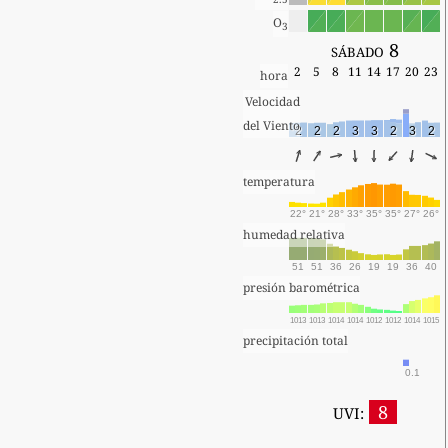
O
3
sábado 8
2
5
8
11
14
17
20
23
hora
Velocidad
del Viento
2
2
2
3
3
2
3
2
temperatura
22°
21°
28°
33°
35°
35°
27°
26°
humedad relativa
51
51
36
26
19
19
36
40
presión barométrica
1013
1013
1014
1014
1012
1012
1014
1015
precipitación total
0.1
8
UVI: