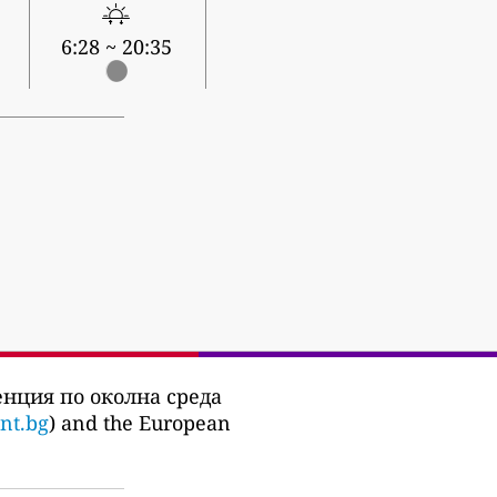
6:28 ~ 20:35
нция по околна среда
nt.bg
) and the European