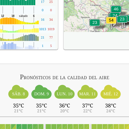
17
25
0
0
16
34
1013
1019
21
77
1
5
Pronósticos
de la calidad del aire
SÁB. 8
MIÉ. 12
DOM. 9
LUN. 10
MAR. 11
35°C
35°C
36°C
37°C
38°C
21°C
21°C
20°C
22°C
24°C