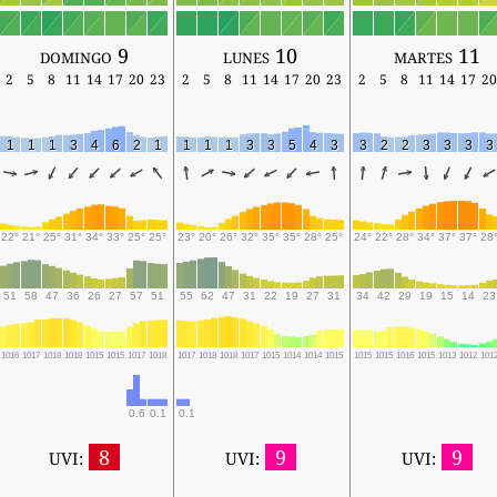
domingo 9
lunes 10
martes 11
2
5
8
11
14
17
20
23
2
5
8
11
14
17
20
23
2
5
8
11
14
17
20
1
1
1
3
4
6
2
1
1
1
1
3
3
5
4
3
3
2
2
3
3
3
3
22°
21°
25°
31°
34°
33°
25°
25°
23°
20°
26°
32°
35°
35°
28°
25°
24°
22°
28°
34°
37°
37°
28
51
58
47
36
26
27
57
51
55
62
47
31
22
19
27
31
34
42
29
19
15
14
23
1016
1017
1018
1018
1015
1015
1017
1018
1017
1018
1018
1017
1015
1014
1014
1015
1015
1015
1016
1015
1013
1012
101
0.6
0.1
0.1
8
9
9
UVI:
UVI:
UVI: