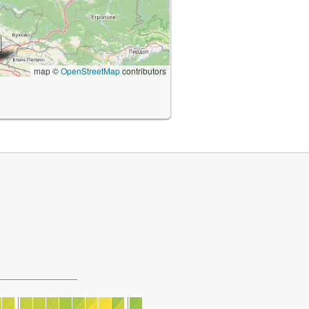
map ©
OpenStreetMap
contributors