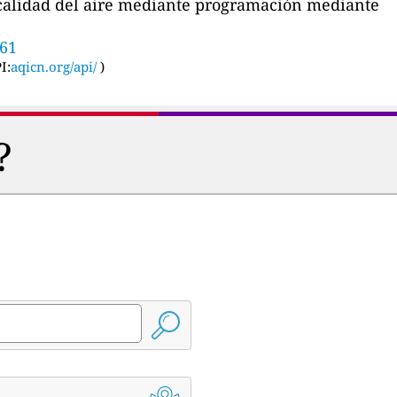
a calidad del aire mediante programación mediante
561
I:
aqicn.org/api/
)
?