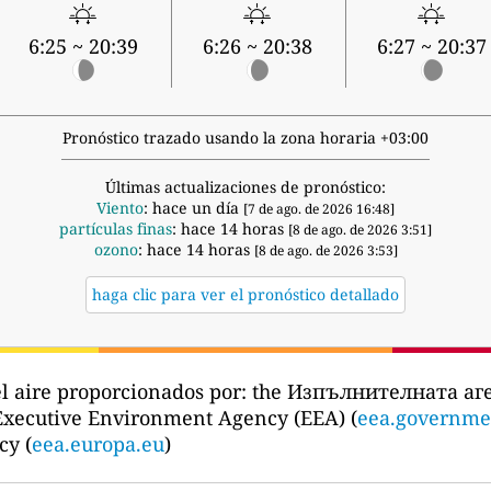
6:25 ~ 20:39
6:26 ~ 20:38
6:27 ~ 20:37
Pronóstico trazado usando la zona horaria +03:00
Últimas actualizaciones de pronóstico:
Viento
: hace un día
[7 de ago. de 2026 16:48]
partículas finas
: hace 14 horas
[8 de ago. de 2026 3:51]
ozono
: hace 14 horas
[8 de ago. de 2026 3:53]
haga clic para ver el pronóstico detallado
l aire proporcionados por:
the Изпълнителната аге
Executive Environment Agency (EEA) (
eea.governme
y (
eea.europa.eu
)