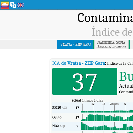
Contamina
Índice de
Nadezhda, Sofia
Vratsa - Zhp Gara
Нaдeждa, Столична
ICA de
Vratsa - ZHP Gara
:
Índice de la Ca
37
B
Actual
Contami
actual
últimos 2 días
PM10
17
AQI
O3
37
AQI
NO2
5
AQI