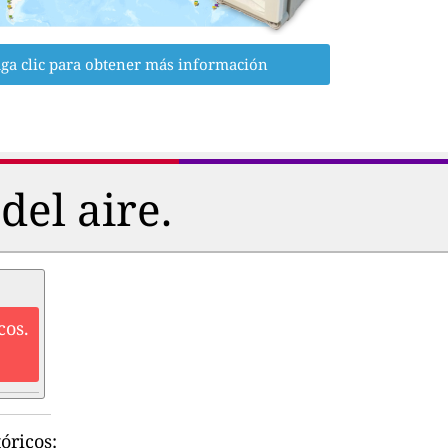
ga clic para obtener más información
del aire.
cos.
óricos: