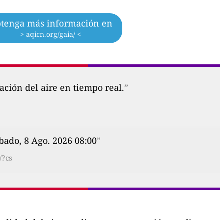
tenga más información en
> aqicn.org/gaia/ <
ción del aire en tiempo real.
”
bado, 8 Ago. 2026 08:00
”
/?cs