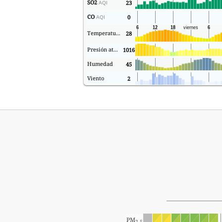
SO2
23
AQI
CO
0
AQI
Temperatura.
28
Presión atmosférica
1016
Humedad
45
Viento
2
PM
2.5