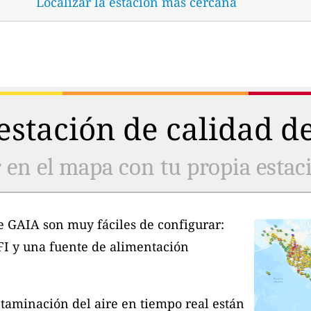
Localizar la estación más cercana
stación de calidad de
 en el mapa con tu propia estaci
e GAIA son muy fáciles de configurar:
FI y una fuente de alimentación
taminación del aire en tiempo real están