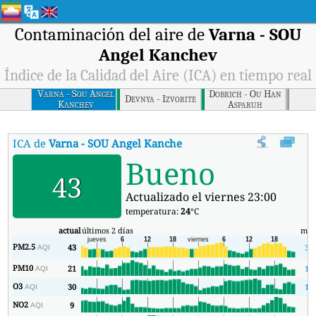
Contaminación del aire de
Varna - SOU
Angel Kanchev
Índice de la Calidad del Aire (ICA) en tiempo real
Varna - Sou Angel
Dobrich - Ou Han
Devnya - Izvorite
Kanchev
Asparuh
ICA de
Varna - SOU Angel Kanchev
:
Índice de la Calidad del Aire 
Bueno
43
Actualizado el viernes 23:00
temperatura:
24
°C
actual
últimos 2 días
mín
PM2.5
43
39
AQI
PM10
21
15
AQI
O3
30
11
AQI
NO2
9
5
AQI