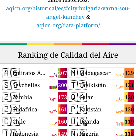
aqicn.org/historical/es/#city:bulgaria/varna-sou-
angel-kanchev
&
aqicn.org/data-platform/
Ranking de Calidad del Aire
🇦🇪
🇲🇬
207
129
Emiratos Árabes Unidos
Madagascar
🇸🇨
🇹🇯
200
121
Seychelles
Tayikistán
🇿🇲
🇶🇦
173
120
Zambia
Catar
🇿🇦
🇵🇰
161
120
Sudáfrica
Pakistán
🇨🇱
🇺🇬
160
119
Chile
Uganda
🇮🇩
🇳🇬
149
118
Indonesia
Nigeria