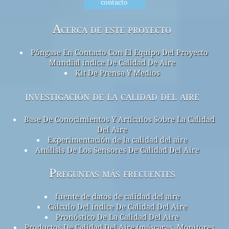
contacto
Acerca de este proyecto
Póngase En Contacto Con El Equipo Del Proyecto
Mundial índice De Calidad De Aire
Kit De Prensa Y Medios
investigación de la calidad del aire
Base De Conocimientos Y Artículos Sobre La Calidad
Del Aire
Experimentación de la calidad del aire
Análisis De Los Sensores De Calidad Del Aire
Preguntas más frecuentes
fuente de datos de calidad del aire
Cálculo Del índice De Calidad Del Aire
Pronóstico De La Calidad Del Aire
Productos De Calidad Del Aire (máscaras, Monitores