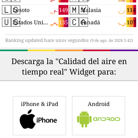
🇱🇸
🇲🇾
149
114
Lesoto
Malasia
🇺🇸
🇨🇦
135
107
Estados Unidos
Canadá
Ranking updated hace unos segundos
(9 de ago. de 2026 5:42)
Descarga la "Calidad del aire en
tiempo real" Widget para:
iPhone & iPad
Android