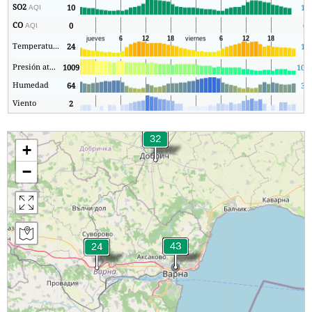
SO2
10
10
AQI
CO
0
0
AQI
Temperatura.
24
18
Presión atmosférica
1009
100
Humedad
64
36
Viento
2
1
+
−