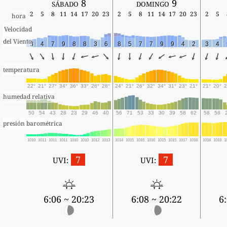
sábado 8
domingo 9
2
5
8
11
14
17
20
23
2
5
8
11
14
17
20
23
2
5
hora
Velocidad
del Viento
3
4
7
9
8
8
3
6
8
5
7
7
9
9
4
2
3
4
temperatura
22°
21°
27°
34°
36°
33°
26°
28°
24°
21°
26°
32°
34°
31°
23°
21°
21°
20°
2
humedad relativa
50
54
43
28
23
29
46
40
56
71
53
33
30
39
58
62
58
58
presión barométrica
1010
1011
1011
1011
1010
1010
1012
1013
1014
1015
1016
1016
1015
1015
1017
1018
1018
1018
1
7
7
UVI:
UVI:
6:06 ~ 20:23
6:08 ~ 20:22
6