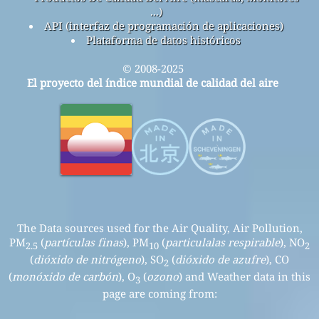
...)
API (interfaz de programación de aplicaciones)
Plataforma de datos históricos
© 2008-2025
El proyecto del índice mundial de calidad del aire
The Data sources used for the Air Quality, Air Pollution,
PM
(
partículas finas
), PM
(
particulalas respirable
), NO
2.5
10
2
(
dióxido de nitrógeno
), SO
(
dióxido de azufre
), CO
2
(
monóxido de carbón
), O
(
ozono
) and Weather data in this
3
page are coming from: