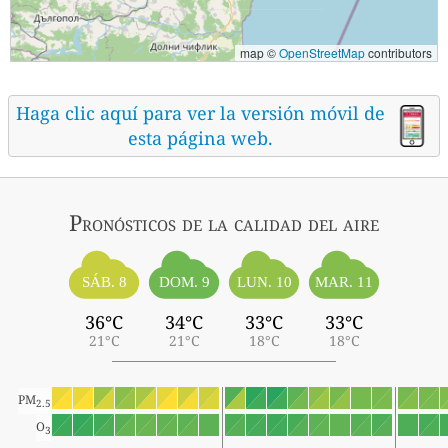
map ©
OpenStreetMap
contributors
Haga clic aquí para ver la versión móvil de
esta página web.
Pronósticos
de la calidad del aire
SÁB. 8
DOM. 9
LUN. 10
MAR. 11
36°C
34°C
33°C
33°C
21°C
21°C
18°C
18°C
PM
2.5
O
3