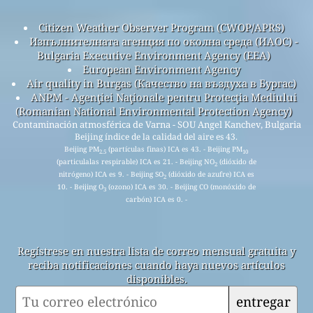
Citizen Weather Observer Program (CWOP/APRS)
Изпълнителната агенция по околна среда (ИАОС) -
Bulgaria Executive Environment Agency (EEA)
European Environment Agency
Air quality in Burgas (Качество на въздуха в Бургас)
ANPM - Agenţiei Naţionale pentru Protecţia Mediului
(Romanian National Environmental Protection Agency)
Contaminación atmosférica de Varna - SOU Angel Kanchev, Bulgaria
Beijing índice de la calidad del aire es 43.
Beijing PM
(partículas finas) ICA es 43. - Beijing PM
2.5
10
(particulalas respirable) ICA es 21. - Beijing NO
(dióxido de
2
nitrógeno) ICA es 9. - Beijing SO
(dióxido de azufre) ICA es
2
10. - Beijing O
(ozono) ICA es 30. - Beijing CO (monóxido de
3
carbón) ICA es 0. -
Regístrese en nuestra lista de correo mensual gratuita y
reciba notificaciones cuando haya nuevos artículos
disponibles.
entregar