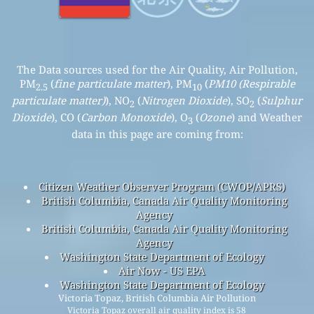
The Data sources used for the Air Quality, Air Pollution,
PM
(
fine particulate matter
), PM
(
PM10 (Respirable
2.5
10
particulate matter)
), NO
(
Nitrogen Dioxide
), SO
(
Sulphur
2
2
Dioxide
), CO (
Carbon Monoxide
), O
(
Ozone
) and Weather
3
data in this page are coming from:
Citizen Weather Observer Program (CWOP/APRS)
British Columbia, Canada Air Quality Monitoring
Agency
British Columbia, Canada Air Quality Monitoring
Agency
Washington State Department of Ecology
Air Now - US EPA
Washington State Department of Ecology
Victoria Topaz, British Columbia Air Pollution
Victoria Topaz overall air quality index is 58