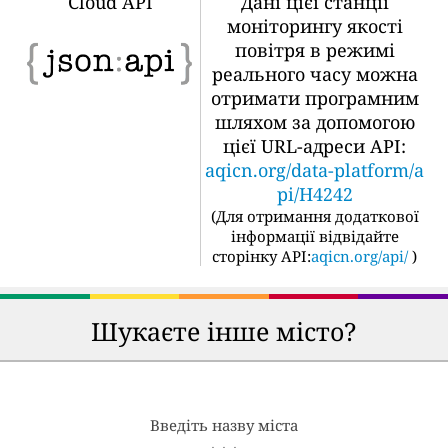
Cloud API
Дані цієї станції
моніторингу якості
повітря в режимі
реального часу можна
отримати програмним
шляхом за допомогою
цієї URL-адреси API:
aqicn.org/data-platform/a
pi/H4242
(
Для отримання додаткової
інформації відвідайте
сторінку API:
aqicn.org/api/
)
Шукаєте інше місто?
Введіть назву міста