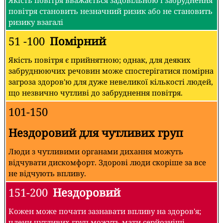
Якість повітря вважається задовільною і забруднення
повітря становить незначний ризик або не становить
ризику взагалі
51 -100
Помірний
Якість повітря є прийнятною; однак, для деяких
забруднюючих речовин може спостерігатися помірна
загроза здоров'ю для дуже невеликої кількості людей,
що незвично чутливі до забруднення повітря.
101-150
Нездоровий для чутливих груп
Люди з чутливими органами дихання можуть
відчувати дискомфорт. Здорові люди скоріше за все
не відчують впливу.
151-200
Нездоровий
Кожен може почати зазнавати впливу на здоров'я;
члени чутливих груп можуть мати серйозніші