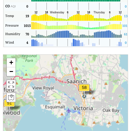
CO
0
0
AQI
Temp
19
13
Pressure
1015
1012
Humidity
70
61
Wind
4
0
+
−