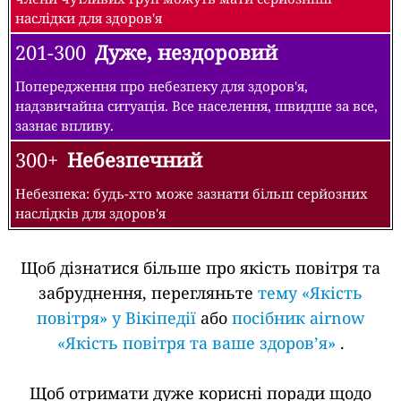
наслідки для здоров'я
201-300
Дуже, нездоровий
Попередження про небезпеку для здоров'я,
надзвичайна ситуація. Все населення, швидше за все,
зазнає впливу.
300+
Небезпечний
Небезпека: будь-хто може зазнати більш серйозних
наслідків для здоров'я
Щоб дізнатися більше про якість повітря та
забруднення, перегляньте
тему «Якість
повітря» у Вікіпедії
або
посібник airnow
«Якість повітря та ваше здоров’я»
.
Щоб отримати дуже корисні поради щодо