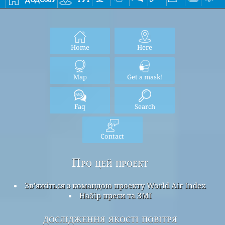
Home
Here
Map
Get a mask!
Faq
Search
Contact
Про цей проект
Зв’яжіться з командою проекту World Air Index
Набір преси та ЗМІ
дослідження якості повітря