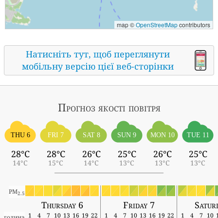
map ©
OpenStreetMap
contributors
Натисніть тут, щоб переглянути
мобільну версію цієї веб-сторінки
Прогноз якості повітря
THU 6
FRI 7
SAT 8
SUN 9
MON 10
TUE 11
28°C
28°C
26°C
25°C
26°C
25°C
14°C
15°C
14°C
13°C
13°C
13°C
PM
2.5
Thursday 6
Friday 7
Satur
1
4
7
10
13
16
19
22
1
4
7
10
13
16
19
22
1
4
7
10
година