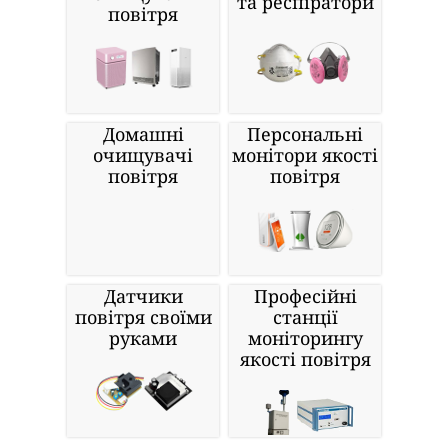
та респіратори
повітря
Домашні
Персональні
очищувачі
монітори якості
повітря
повітря
Датчики
Професійні
повітря своїми
станції
руками
моніторингу
якості повітря