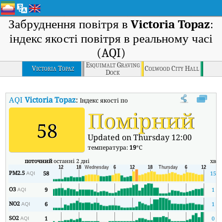
Забруднення повітря в
Victoria Topaz
:
індекс якості повітря в реальному часі
(AQI)
Esquimalt Graving
Victoria Topaz
Colwood City Hall
Dock
AQI
Victoria Topaz
:
Індекс якості повітря в реальному часі (AQI) Vic
Помірний
58
Updated on Thursday 12:00
температура:
19
°C
поточний
останні 2 дні
хв
PM2.5
58
15
AQI
O3
9
1
AQI
NO2
6
1
AQI
SO2
1
0
AQI