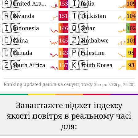
🇦🇪
🇮🇳
153
109
United Arab Emirates
India
🇷🇼
🇹🇯
151
104
Rwanda
Tajikistan
🇮🇩
🇶🇦
146
102
Indonesia
Qatar
🇨🇳
🇿🇼
145
101
China
Zimbabwe
🇨🇦
🇵🇸
143
95
Canada
Palestine
🇿🇦
🇰🇷
137
93
South Africa
South Korea
Ranking updated декілька секунд тому
(6 серп 2026 р., 22:28)
Завантажте віджет індексу
якості повітря в реальному часі
для: