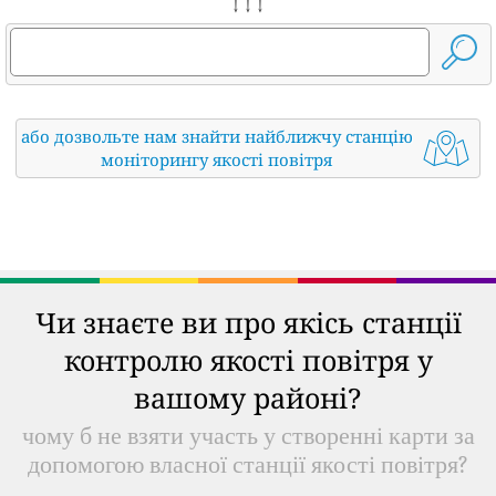
↓ ↓ ↓
або дозвольте нам знайти найближчу станцію
моніторингу якості повітря
Чи знаєте ви про якісь станції
контролю якості повітря у
вашому районі?
чому б не взяти участь у створенні карти за
допомогою власної станції якості повітря?