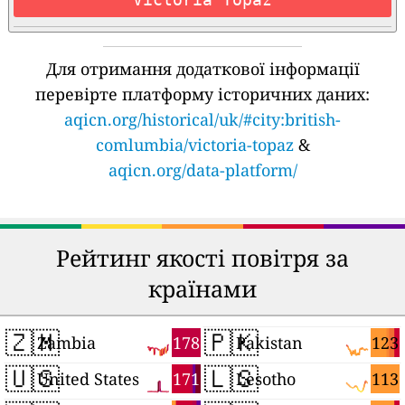
Для отримання додаткової інформації
перевірте платформу історичних даних:
aqicn.org/historical/uk/#city:british-
comlumbia/victoria-topaz
&
aqicn.org/data-platform/
Рейтинг якості повітря за
країнами
🇿🇲
🇵🇰
178
123
Zambia
Pakistan
🇺🇸
🇱🇸
171
113
United States
Lesotho