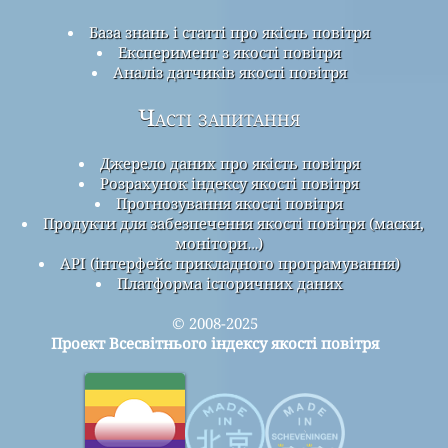
База знань і статті про якість повітря
Експеримент з якості повітря
Аналіз датчиків якості повітря
Часті запитання
Джерело даних про якість повітря
Розрахунок індексу якості повітря
Прогнозування якості повітря
Продукти для забезпечення якості повітря (маски,
монітори…)
API (інтерфейс прикладного програмування)
Платформа історичних даних
© 2008-2025
Проект Всесвітнього індексу якості повітря