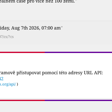
reálném čase pro více než 100 zemí.
”
iday, Aug 7th 2026, 07:00 am
”
7/cs/?cs
gramově přistupovat pomocí této adresy URL API:
42
n.org/api/
)