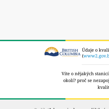
Údaje o kvali
(
www2.gov.b
Víte o nějakých stanic
okolí?
proč se nezapoj
kvali