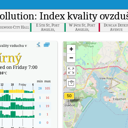
Pollution: Index kvality ovzd
E 5th St, Port
W 14th St, Port
Duncan Deyki
olwood City Hall
Angeles,
Angeles,
Avenue
Washington
Washington
vality vzduchu v reálném čase (AQI) společnosti Victoria Topaz.
+
írný
−
ed on Friday 7:00
16
°C
min
max
28
105
1
16
1
19
0
1
0
0