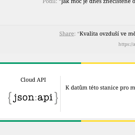
Podíl: “
Jak moc je dnes znečištěné 
Share
: “
Kvalita ovzduší ve mě
https:/
Cloud API
K datům této stanice pro m