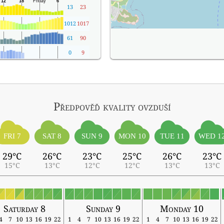
13
23
1012
1017
61
90
0
9
Předpověď kvality ovzduší
FRI 7
SAT 8
SUN 9
MON 10
TUE 11
WED 1
29°C
26°C
23°C
25°C
26°C
23°C
15°C
13°C
12°C
12°C
13°C
13°C
Saturday 8
Sunday 9
Monday 10
4
7
10
13
16
19
22
1
4
7
10
13
16
19
22
1
4
7
10
13
16
19
22