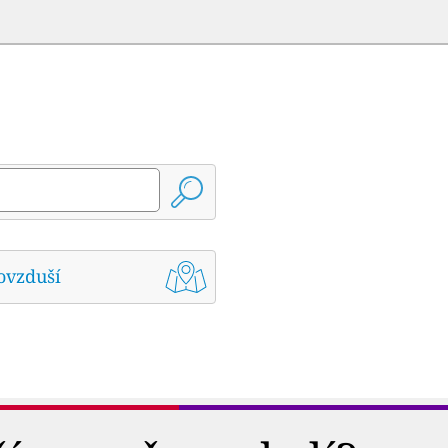
ovzduší