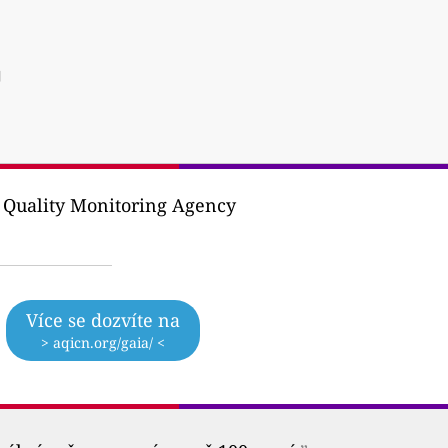
]
r Quality Monitoring Agency
Více se dozvíte na
> aqicn.org/gaia/ <