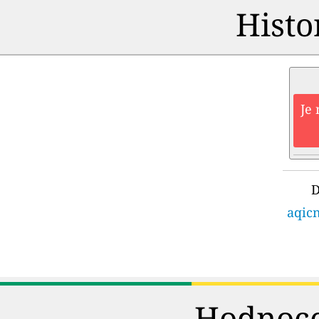
Histo
Je 
D
aqicn
Hodnoce