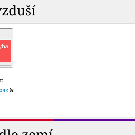
vzduší
hyba
t:
opaz
&
dle zemí