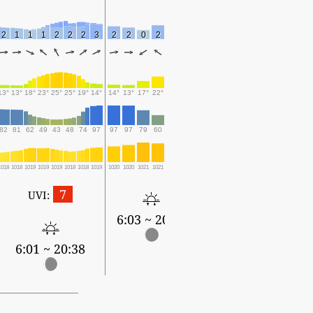
2
1
1
1
2
2
2
3
2
2
0
2
3
2
13°
13°
18°
23°
25°
25°
19°
14°
14°
13°
17°
22°
23°
22°
82
81
62
49
43
48
74
97
97
97
79
60
54
56
1018
1018
1019
1019
1019
1018
1018
1019
1020
1020
1021
1021
1020
1019
7
UVI:
6:03 ~ 20:36
6:01 ~ 20:38