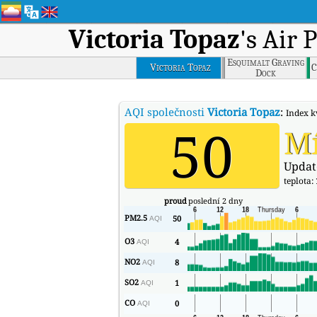
Victoria Topaz
's Air 
Esquimalt Graving
Victoria Topaz
C
Dock
AQI společnosti
Victoria Topaz
:
Index k
50
M
Updat
teplota:
proud
poslední 2 dny
PM2.5
50
AQI
O3
4
AQI
NO2
8
AQI
SO2
1
AQI
CO
0
AQI