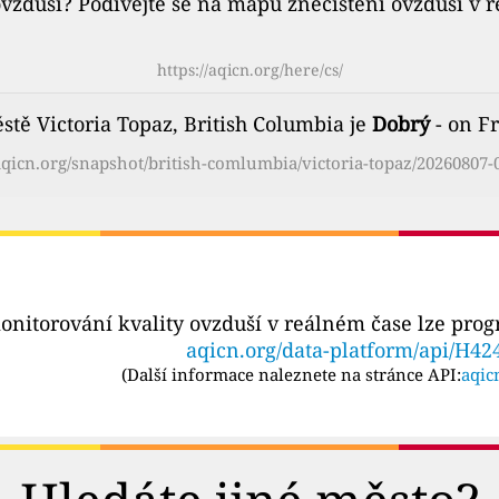
ovzduší? Podívejte se na mapu znečištění ovzduší v 
https://aqicn.org/here/cs/
stě Victoria Topaz, British Columbia je
Dobrý
- on Fr
/aqicn.org/snapshot/british-comlumbia/victoria-topaz/20260807-0
onitorování kvality ovzduší v reálném čase lze pro
aqicn.org/data-platform/api/H42
(
Další informace naleznete na stránce API:
aqic