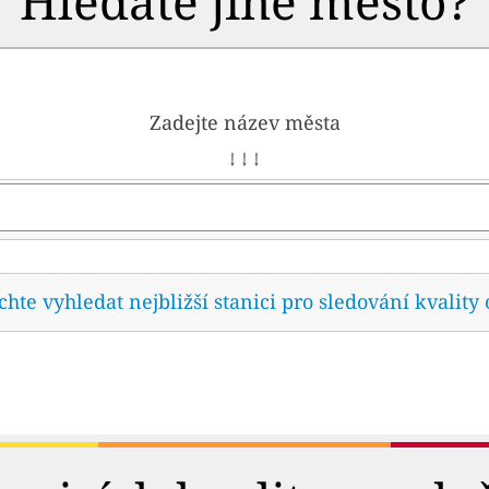
Hledáte jiné město?
Zadejte název města
↓ ↓ ↓
te vyhledat nejbližší stanici pro sledování kvality 