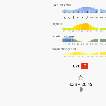
Rychlost větru
1
1
1
2
3
3
2
2
1
teplota
17°
15°
19°
25°
28°
29°
21°
16°
15°
1
relativní vlhkost
77
85
66
42
29
28
52
59
60
barometrický tlak
1015
1016
1017
1017
1017
1016
1016
1017
1017
1
7
UVI:
5:56 ~ 20:45