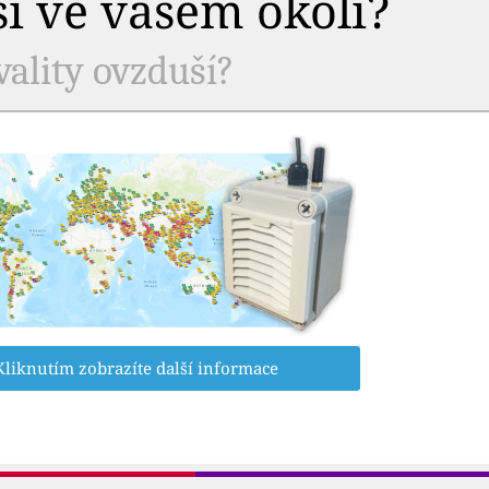
ší ve vašem okolí?
vality ovzduší?
Kliknutím zobrazíte další informace