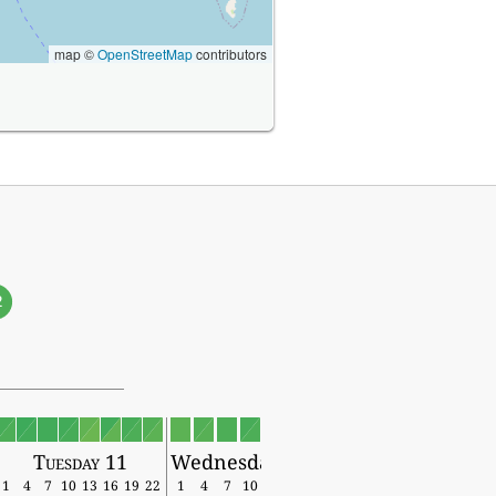
map ©
OpenStreetMap
contributors
2
Tuesday 11
Wednesday 12
1
4
7
10
13
16
19
22
1
4
7
10
13
16