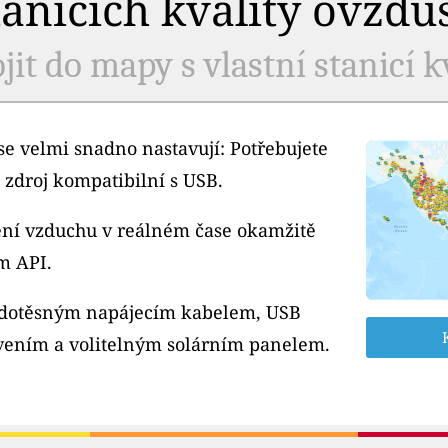
tanicích kvality ovzdu
jit do mapy s vlastní stanicí k
e velmi snadno nastavují: Potřebujete
 zdroj kompatibilní s USB.
tění vzduchu v reálném čase okamžitě
m API.
odotěsným napájecím kabelem, USB
ením a volitelným solárním panelem.