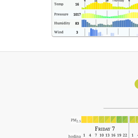
Temp
16
Pressure
1017
Humidity
83
Wind
3
PM
2.5
Friday 7
1
4
7
10
13
16
19
22
1
hodina