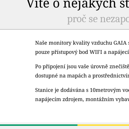
Víte o nějakých s
proč se nezapo
Naše monitory kvality vzduchu GAIA s
pouze přístupový bod WIFI a napájecí
Po připojení jsou vaše úrovně znečiš
dostupné na mapách a prostřednictví
Stanice je dodávána s 10metrovým v
napájecím zdrojem, montážním vybav