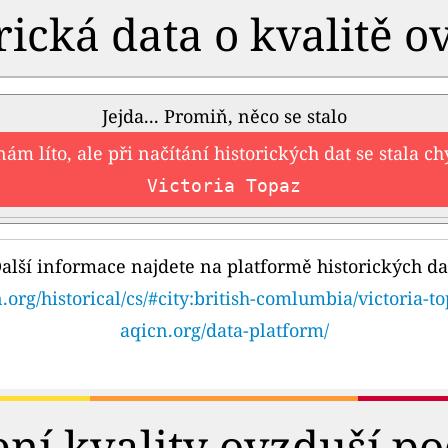
rická data o kvalitě o
Jejda... Promiň, něco se stalo
nám líto, ale při načítání historických dat se stala c
Victoria Topaz
alší informace najdete na platformě historických da
.org/historical/cs/#city:british-comlumbia/victoria-t
aqicn.org/data-platform/
ní kvality ovzduší po