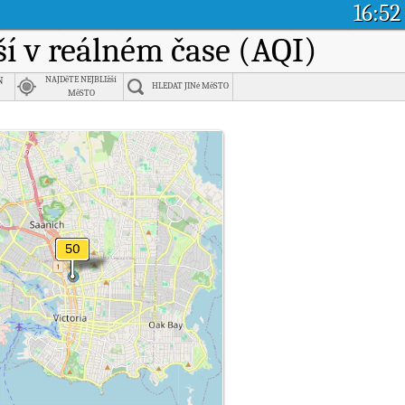
16:52
uší v reálném čase (AQI)
n
NAJDěTE NEJBLIžší
HLEDAT JINé MěSTO
MěSTO