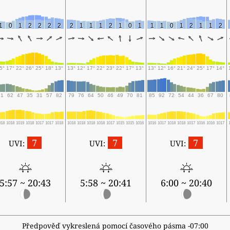
1
0
1
2
2
2
2
2
1
1
1
2
1
0
1
1
1
0
1
2
1
1
2
5°
17°
22°
26°
25°
18°
13°
13°
12°
17°
22°
23°
22°
17°
13°
13°
12°
16°
21°
24°
25°
17°
14°
61
62
47
35
31
57
82
79
76
64
50
46
49
70
81
85
92
72
54
44
36
67
80
018
1018
1019
1018
1017
1017
1018
1018
1018
1018
1018
1017
1015
1015
1016
1016
1017
1018
1018
1017
1016
1016
1017
7
7
7
UVI:
UVI:
UVI:
5:57 ~ 20:43
5:58 ~ 20:41
6:00 ~ 20:40
Předpověď vykreslená pomocí časového pásma -07:00