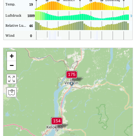
Temp.
19
13
Luftdruck
1009
100
Relative Luftfeuchtigkeit
46
18
Wind
0
0
+
−