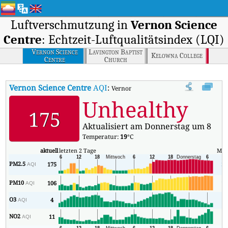
Luftverschmutzung in
Vernon Science
Centre
: Echtzeit-Luftqualitätsindex (LQI)
Vernon Science
Lavington Baptist
Kelowna College
Centre
Church
Vernon Science Centre
AQI
:
Vernon Science Centre Echtzeit-Luftquali
Unhealthy
175
Aktualisiert am Donnerstag um 8
Temperatur:
19
°C
aktuell
letzten 2 Tage
Min
PM2.5
175
37
AQI
PM10
106
10
AQI
O3
4
1
AQI
NO2
11
1
AQI