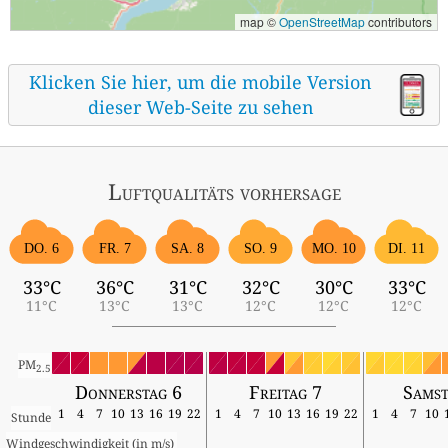
map ©
OpenStreetMap
contributors
Klicken Sie hier, um die mobile Version
dieser Web-Seite zu sehen
Luftqualitäts vorhersage
DO. 6
FR. 7
SA. 8
SO. 9
MO. 10
DI. 11
33°C
36°C
31°C
32°C
30°C
33°C
11°C
13°C
13°C
12°C
12°C
12°C
PM
2.5
Donnerstag 6
Freitag 7
Samst
1
4
7
10
13
16
19
22
1
4
7
10
13
16
19
22
1
4
7
10
Stunde
Windgeschwindigkeit (in m/s) 