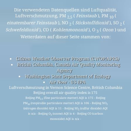
Die verwendeten Datenquellen sind Luftqualität,
Luftverschmutzung, PM
(
Feinstaub
), PM
(
2,5
10
einatembarer Feinstaub
), NO
(
Stickstoffdioxid
), SO
(
2
2
Schwefeldioxid
), CO (
Kohlenmonoxid
), O
(
Ozon
) und
3
Wetterdaten auf dieser Seite stammen von:
Citizen Weather Observer Program (CWOP/APRS)
British Columbia, Canada Air Quality Monitoring
Agency
Washington State Department of Ecology
Air Now - US EPA
Luftverschmutzung in Vernon Science Centre, British Columbia
Beijing overall air quality index is 175
Beijing PM
(fine particulate matter) AQI is 175 - Beijing
2.5
PM
(respirable particulate matter) AQI is 106 - Beijing NO
10
2
(nitrogen dioxide) AQI is 11 - Beijing SO
(sulfur dioxide) AQI
2
is n/a - Beijing O
(ozone) AQI is 4 - Beijing CO (carbon
3
monoxide) AQI is n/a -