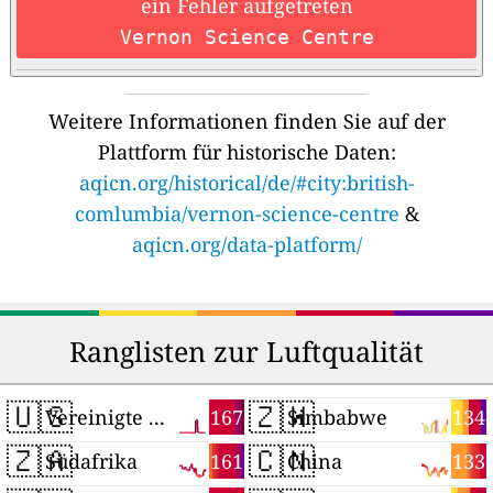
ein Fehler aufgetreten
Vernon Science Centre
Weitere Informationen finden Sie auf der
Plattform für historische Daten:
aqicn.org/historical/de/#city:british-
comlumbia/vernon-science-centre
&
aqicn.org/data-platform/
Ranglisten zur Luftqualität
🇺🇸
🇿🇼
167
134
Vereinigte Staaten
Simbabwe
🇿🇦
🇨🇳
161
133
Südafrika
China