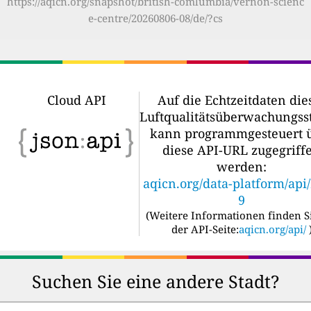
https://aqicn.org/snapshot/british-comlumbia/vernon-scienc
e-centre/20260806-08/de/?cs
Cloud API
Auf die Echtzeitdaten die
Luftqualitätsüberwachungss
kann programmgesteuert 
diese API-URL zugegriff
werden:
aqicn.org/data-platform/api
9
(
Weitere Informationen finden S
der API-Seite:
aqicn.org/api/
Suchen Sie eine andere Stadt?