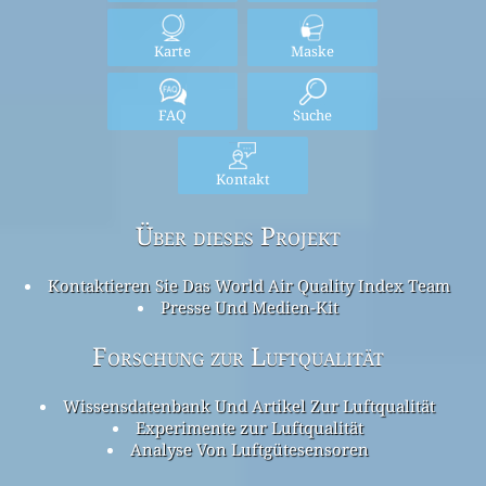
Karte
Maske
FAQ
Suche
Kontakt
Über dieses Projekt
Kontaktieren Sie Das World Air Quality Index Team
Presse Und Medien-Kit
Forschung zur Luftqualität
Wissensdatenbank Und Artikel Zur Luftqualität
Experimente zur Luftqualität
Analyse Von Luftgütesensoren