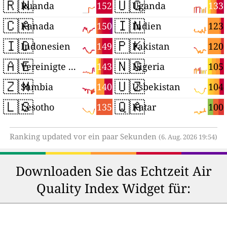
🇷🇼
🇺🇬
152
133
Ruanda
Uganda
🇨🇦
🇮🇳
150
123
Kanada
Indien
🇮🇩
🇵🇰
149
120
Indonesien
Pakistan
🇦🇪
🇳🇬
143
105
Vereinigte Arabische Emirate
Nigeria
🇿🇲
🇺🇿
140
104
Sambia
Usbekistan
🇱🇸
🇶🇦
135
100
Lesotho
Katar
Ranking updated vor ein paar Sekunden
(6. Aug. 2026 19:54)
Downloaden Sie das Echtzeit Air
Quality Index Widget für: