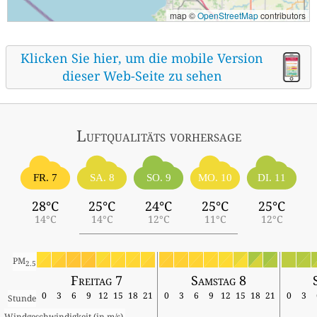
map ©
OpenStreetMap
contributors
Klicken Sie hier, um die mobile Version
dieser Web-Seite zu sehen
Luftqualitäts vorhersage
FR. 7
SA. 8
SO. 9
MO. 10
DI. 11
28°C
25°C
24°C
25°C
25°C
14°C
14°C
12°C
11°C
12°C
PM
2.5
Freitag 7
Samstag 8
0
3
6
9
12
15
18
21
0
3
6
9
12
15
18
21
0
3
Stunde
Windgeschwindigkeit (in m/s) 