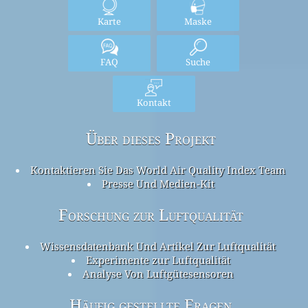
Karte
Maske
FAQ
Suche
Kontakt
Über dieses Projekt
Kontaktieren Sie Das World Air Quality Index Team
Presse Und Medien-Kit
Forschung zur Luftqualität
Wissensdatenbank Und Artikel Zur Luftqualität
Experimente zur Luftqualität
Analyse Von Luftgütesensoren
Häufig gestellte Fragen