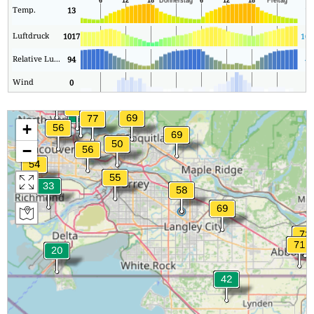
Temp.
13
12
Luftdruck
1017
101
Relative Luftfeuchtigkeit
94
43
Wind
0
0
+
−