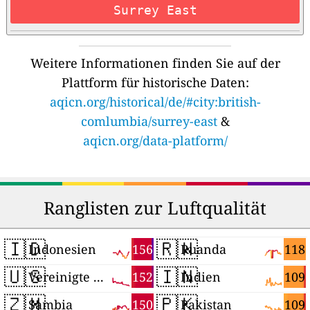
Surrey East
Weitere Informationen finden Sie auf der
Plattform für historische Daten:
aqicn.org/historical/de/#city:british-
comlumbia/surrey-east
&
aqicn.org/data-platform/
Ranglisten zur Luftqualität
🇮🇩
🇷🇼
156
118
Indonesien
Ruanda
🇺🇸
🇮🇳
152
109
Vereinigte Staaten
Indien
🇿🇲
🇵🇰
150
109
Sambia
Pakistan