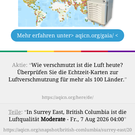
Mehr erfahren unter
> aqicn.org/gaia/ <
Aktie: “
Wie verschmutzt ist die Luft heute?
Überprüfen Sie die Echtzeit-Karten zur
Luftverschmutzung für mehr als 100 Länder.
”
https://aqicn.org/here/de/
Teile
: “
In Surrey East, British Columbia ist die
Luftqualität
Moderate
- Fr., 7 Aug 2026 04:00
”
https://aqicn.org/snapshot/british-comlumbia/surrey-east/20