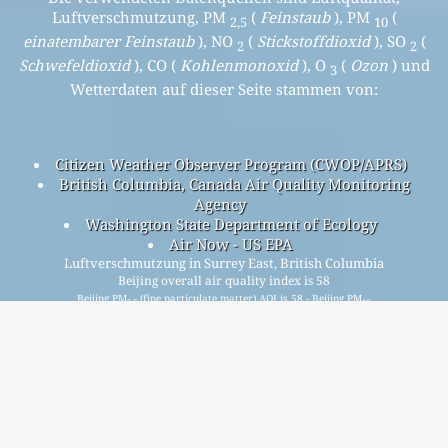
Luftverschmutzung, PM
(
Feinstaub
), PM
(
2,5
10
einatembarer Feinstaub
), NO
(
Stickstoffdioxid
), SO
(
2
2
Schwefeldioxid
), CO (
Kohlenmonoxid
), O
(
Ozon
) und
3
Wetterdaten auf dieser Seite stammen von:
Citizen Weather Observer Program (CWOP/APRS)
British Columbia, Canada Air Quality Monitoring
Agency
Washington State Department of Ecology
Air Now - US EPA
Luftverschmutzung in Surrey East, British Columbia
Beijing overall air quality index is 58
Beijing PM
(fine particulate matter) AQI is 58 - Beijing PM
2.5
10
(respirable particulate matter) AQI is n/a - Beijing NO
2
(nitrogen dioxide) AQI is 7 - Beijing SO
(sulfur dioxide) AQI is
2
n/a - Beijing O
(ozone) AQI is 3 - Beijing CO (carbon
3
monoxide) AQI is 0 -
Melden Sie sich für unsere kostenlose monatliche