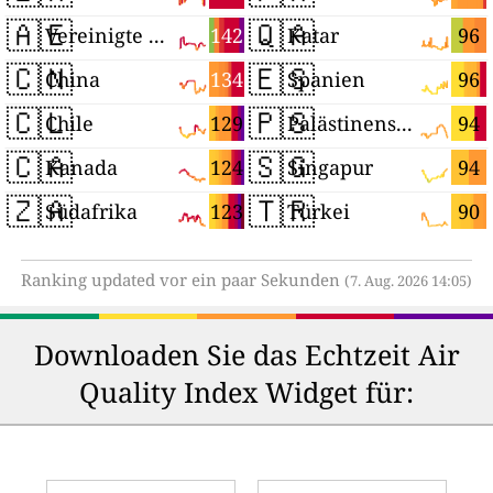
🇦🇪
🇶🇦
142
96
Vereinigte Arabische Emirate
Katar
🇨🇳
🇪🇸
134
96
China
Spanien
🇨🇱
🇵🇸
129
94
Chile
Palästinensische Autonomiegebiete
🇨🇦
🇸🇬
124
94
Kanada
Singapur
🇿🇦
🇹🇷
123
90
Südafrika
Türkei
Ranking updated vor ein paar Sekunden
(7. Aug. 2026 14:05)
Downloaden Sie das Echtzeit Air
Quality Index Widget für: