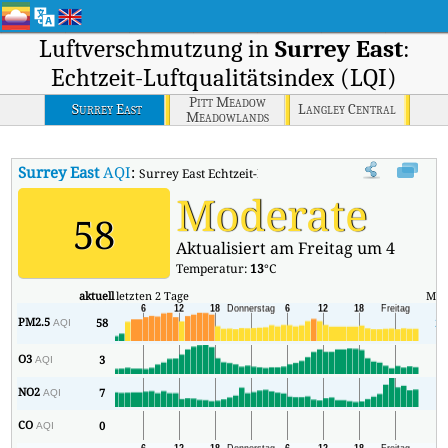
Luftverschmutzung in
Surrey East
:
Echtzeit-Luftqualitätsindex (LQI)
Pitt Meadow
Surrey East
Langley Central
Meadowlands
School
Surrey East
AQI
:
Surrey East Echtzeit-Luftqualitätsindex (AQI).
Moderate
58
Aktualisiert am Freitag um 4
Temperatur:
13
°C
aktuell
letzten 2 Tage
Min
PM2.5
58
23
AQI
O3
3
1
AQI
NO2
7
2
AQI
CO
0
0
AQI