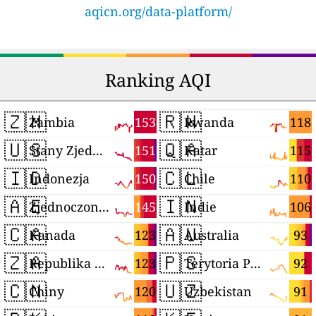
aqicn.org/data-platform/
Ranking AQI
🇿🇲
🇷🇼
153
118
Zambia
Rwanda
🇺🇸
🇶🇦
151
115
Stany Zjednoczone
Katar
🇮🇩
🇨🇱
150
110
Indonezja
Chile
🇦🇪
🇮🇳
145
106
Zjednoczone Emiraty Arabskie
Indie
🇨🇦
🇦🇺
123
93
Kanada
Australia
🇿🇦
🇵🇸
123
92
Republika Południowej Afryki
Terytoria Palestyńskie
🇨🇳
🇺🇿
120
91
Chiny
Uzbekistan