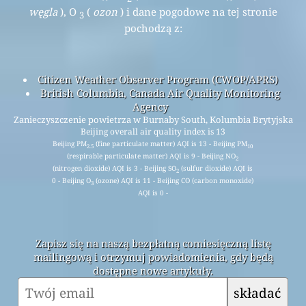
węgla
), O
(
ozon
) i dane pogodowe na tej stronie
3
pochodzą z:
Citizen Weather Observer Program (CWOP/APRS)
British Columbia, Canada Air Quality Monitoring
Agency
Zanieczyszczenie powietrza w Burnaby South, Kolumbia Brytyjska
Beijing overall air quality index is 13
Beijing PM
(fine particulate matter) AQI is 13 - Beijing PM
2.5
10
(respirable particulate matter) AQI is 9 - Beijing NO
2
(nitrogen dioxide) AQI is 3 - Beijing SO
(sulfur dioxide) AQI is
2
0 - Beijing O
(ozone) AQI is 11 - Beijing CO (carbon monoxide)
3
AQI is 0 -
Zapisz się na naszą bezpłatną comiesięczną listę
mailingową i otrzymuj powiadomienia, gdy będą
dostępne nowe artykuły.
składać