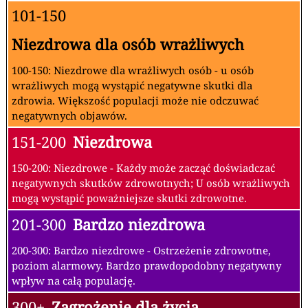
101-150
Niezdrowa dla osób wrażliwych
100-150: Niezdrowe dla wrażliwych osób - u osób
wrażliwych mogą wystąpić negatywne skutki dla
zdrowia. Większość populacji może nie odczuwać
negatywnych objawów.
151-200
Niezdrowa
150-200: Niezdrowe - Każdy może zacząć doświadczać
negatywnych skutków zdrowotnych; U osób wrażliwych
mogą wystąpić poważniejsze skutki zdrowotne.
201-300
Bardzo niezdrowa
200-300: Bardzo niezdrowe - Ostrzeżenie zdrowotne,
poziom alarmowy. Bardzo prawdopodobny negatywny
wpływ na całą populację.
300+
Zagrożenie dla życia