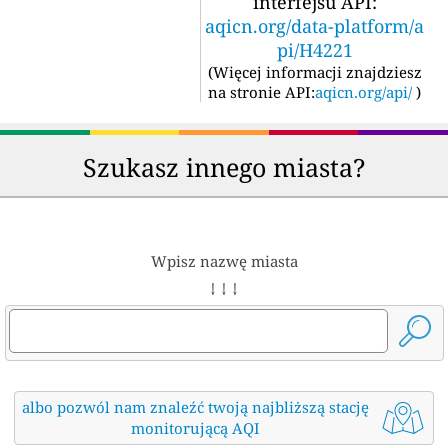
interfejsu API:
aqicn.org/data-platform/a
pi/H4221
(
Więcej informacji znajdziesz
na stronie API:
aqicn.org/api/
)
Szukasz innego miasta?
Wpisz nazwę miasta
↓ ↓ ↓
albo pozwól nam znaleźć twoją najbliższą stację
monitorującą AQI