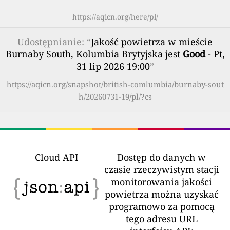
https://aqicn.org/here/pl/
Udostępnianie
: “
Jakość powietrza w mieście
Burnaby South, Kolumbia Brytyjska jest
Good
- Pt,
31 lip 2026 19:00
”
https://aqicn.org/snapshot/british-comlumbia/burnaby-sout
h/20260731-19/pl/?cs
Cloud API
Dostęp do danych w
czasie rzeczywistym stacji
monitorowania jakości
powietrza można uzyskać
programowo za pomocą
tego adresu URL