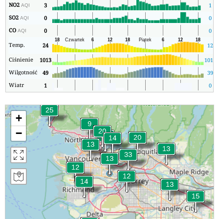
NO2
3
1
AQI
SO2
0
0
AQI
CO
0
0
AQI
Temp.
24
12
Ciśnienie
1013
1013
Wilgotność
49
39
Wiatr
1
0
+
−