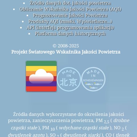
Źródło danych dot. jakości powietrza
Obliczanie Wskaźnika Jakości Powietrza (AQI)
Prognozowanie Jakości Powietrza
Produkty AQI (maski, Wyświetlacze...)
API (interfejs programowania aplikacji)
Platforma danych historycznych
© 2008-2025
Projekt Światowego Wskaźnika Jakości Powietrza
Źródła danych wykorzystane do określenia jakości
powietrza, zanieczyszczenia powietrza, PM
(
drobne
2,5
cząstki stałe
), PM
(
wdychane cząstki stałe
), NO
(
10
2
dwutlenek azotu
), SO
(
dwutlenek siarki
), CO (
tlenek
2