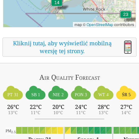
map ©
OpenStreetMap
contributors
Kliknij tutaj, aby wyświetlić mobilną
wersję tej strony.
Air Quality
Forecast
ŚR 5
PT 31
SB 1
NIE 2
PON 3
WT 4
26°C
22°C
20°C
24°C
28°C
27°C
13°C
11°C
10°C
11°C
13°C
14°C
PM
2.5