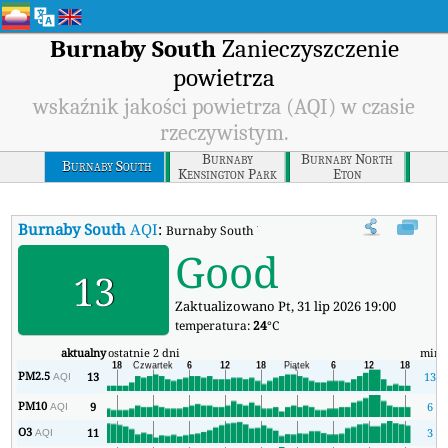
Burnaby South
Zanieczyszczenie
powietrza
wskaźnik jakości powietrza (AQI) w czasie
rzeczywistym.
Burnaby
Burnaby North
Burnaby South
Kensington Park
Eton
Burnaby South
AQI
:
Burnaby South Wskaźnik Jakości Powietrza (AQI)
Good
13
Zaktualizowano Pt, 31 lip 2026 19:00
temperatura:
24
°C
aktualny
ostatnie 2 dni
min
PM2.5
13
13
AQI
PM10
9
6
AQI
O3
11
3
AQI