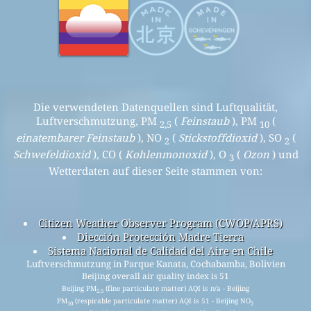
Die verwendeten Datenquellen sind Luftqualität,
Luftverschmutzung, PM
(
Feinstaub
), PM
(
2,5
10
einatembarer Feinstaub
), NO
(
Stickstoffdioxid
), SO
(
2
2
Schwefeldioxid
), CO (
Kohlenmonoxid
), O
(
Ozon
) und
3
Wetterdaten auf dieser Seite stammen von:
Citizen Weather Observer Program (CWOP/APRS)
Diección Protección Madre Tierra
Sistema Nacional de Calidad del Aire en Chile
Luftverschmutzung in Parque Kanata, Cochabamba, Bolivien
Beijing overall air quality index is 51
Beijing PM
(fine particulate matter) AQI is n/a - Beijing
2.5
PM
(respirable particulate matter) AQI is 51 - Beijing NO
10
2