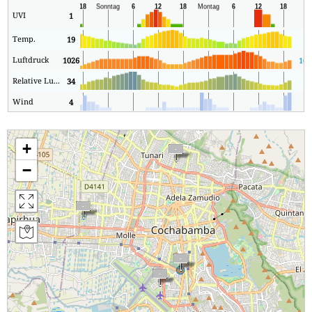
UVI
1
1
Temp.
19
5
Luftdruck
1026
102
Relative Luftfeuchtigkeit
34
9
Wind
4
1
+
−