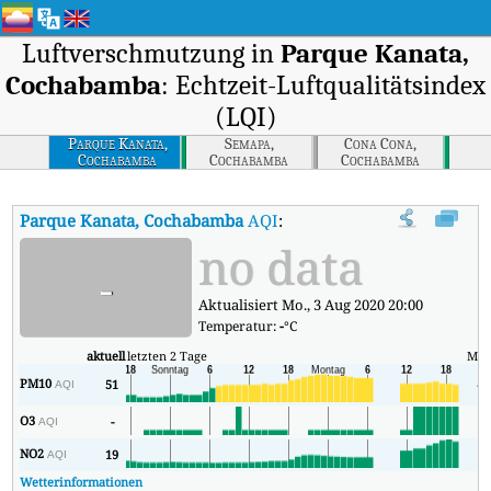
Luftverschmutzung in
Parque Kanata,
Cochabamba
: Echtzeit-Luftqualitätsindex
(LQI)
Parque Kanata,
Semapa,
Cona Cona,
Cochabamba
Cochabamba
Cochabamba
Parque Kanata, Cochabamba
AQI
:
Parque Kanata, Cochabamba Echtz
no data
-
Aktualisiert Mo., 3 Aug 2020 20:00
Temperatur:
-
°C
aktuell
letzten 2 Tage
Min
PM10
51
40
AQI
O3
-
0
AQI
NO2
19
12
AQI
Wetterinformationen