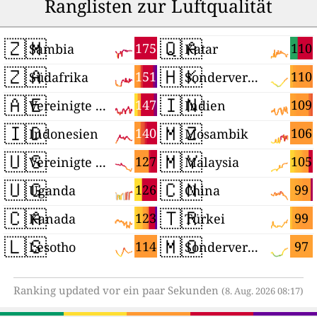
Ranglisten zur Luftqualität
🇿🇲
🇶🇦
175
110
Sambia
Katar
🇿🇦
🇭🇰
151
110
Südafrika
Sonderverwaltungsregion Hongkong
🇦🇪
🇮🇳
147
109
Vereinigte Arabische Emirate
Indien
🇮🇩
🇲🇿
140
106
Indonesien
Mosambik
🇺🇸
🇲🇾
127
105
Vereinigte Staaten
Malaysia
🇺🇬
🇨🇳
126
99
Uganda
China
🇨🇦
🇹🇷
123
99
Kanada
Türkei
🇱🇸
🇲🇴
114
97
Lesotho
Sonderverwaltungsregion Macau
Ranking updated vor ein paar Sekunden
(8. Aug. 2026 08:17)