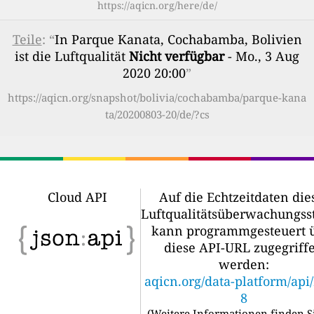
https://aqicn.org/here/de/
Teile
: “
In Parque Kanata, Cochabamba, Bolivien
ist die Luftqualität
Nicht verfügbar
- Mo., 3 Aug
2020 20:00
”
https://aqicn.org/snapshot/bolivia/cochabamba/parque-kana
ta/20200803-20/de/?cs
Cloud API
Auf die Echtzeitdaten die
Luftqualitätsüberwachungss
kann programmgesteuert 
diese API-URL zugegriff
werden:
aqicn.org/data-platform/api
8
(
Weitere Informationen finden S