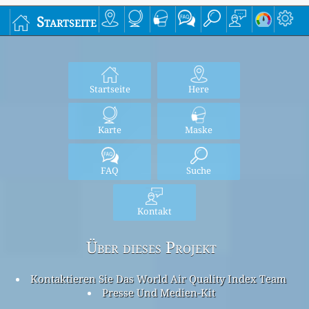
Startseite
Startseite
Here
Karte
Maske
FAQ
Suche
Kontakt
Über dieses Projekt
Kontaktieren Sie Das World Air Quality Index Team
Presse Und Medien-Kit