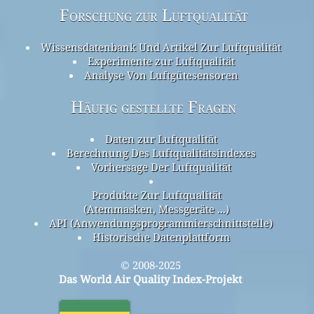
Forschung zur Luftqualität
Wissensdatenbank Und Artikel Zur Luftqualität
Experimente zur Luftqualität
Analyse Von Luftgütesensoren
Häufig gestellte Fragen
Daten zur Luftqualität
Berechnung Des Luftqualitätsindexes
Vorhersage Der Luftqualität
Produkte Zur Luftqualität
(Atemmasken, Messgeräte ...)
API (Anwendungsprogrammierschnittstelle)
Historische Datenplattform
© 2008-2025
Das World Air Quality Index-Projekt