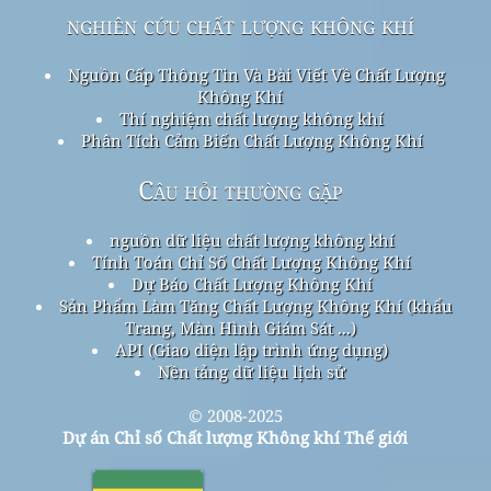
nghiên cứu chất lượng không khí
Nguồn Cấp Thông Tin Và Bài Viết Về Chất Lượng
Không Khí
Thí nghiệm chất lượng không khí
Phân Tích Cảm Biến Chất Lượng Không Khí
Câu hỏi thường gặp
nguồn dữ liệu chất lượng không khí
Tính Toán Chỉ Số Chất Lượng Không Khí
Dự Báo Chất Lượng Không Khí
Sản Phẩm Làm Tăng Chất Lượng Không Khí (khẩu
Trang, Màn Hình Giám Sát ...)
API (Giao diện lập trình ứng dụng)
Nền tảng dữ liệu lịch sử
© 2008-2025
Dự án Chỉ số Chất lượng Không khí Thế giới