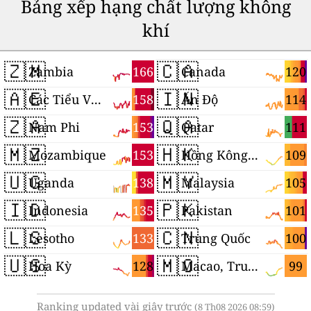
Bảng xếp hạng chất lượng không
khí
🇿🇲
🇨🇦
166
120
Zambia
Canada
🇦🇪
🇮🇳
158
114
Các Tiểu Vương quốc Ả Rập Thống nhất
Ấn Độ
🇿🇦
🇶🇦
153
111
Nam Phi
Qatar
🇲🇿
🇭🇰
153
109
Mozambique
Hồng Kông, Trung Quốc
🇺🇬
🇲🇾
138
105
Uganda
Malaysia
🇮🇩
🇵🇰
135
101
Indonesia
Pakistan
🇱🇸
🇨🇳
133
100
Lesotho
Trung Quốc
🇺🇸
🇲🇴
128
99
Hoa Kỳ
Macao, Trung Quốc
Ranking updated vài giây trước
(8 Th08 2026 08:59)