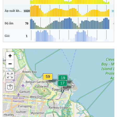
Áp suất không khí
1020
101
Độ ẩm
79
49
Gió
1
0
+
−