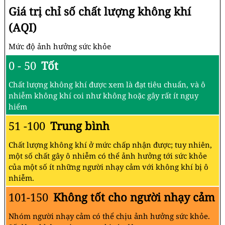
Giá trị chỉ số chất lượng không khí
(AQI)
Mức độ ảnh hưởng sức khỏe
0 - 50
Tốt
Chất lượng không khí được xem là đạt tiêu chuẩn, và ô
nhiễm không khí coi như không hoặc gây rất ít nguy
hiểm
51 -100
Trung bình
Chất lượng không khí ở mức chấp nhận được; tuy nhiên,
một số chất gây ô nhiễm có thể ảnh hưởng tới sức khỏe
của một số ít những người nhạy cảm với không khí bị ô
nhiễm.
101-150
Không tốt cho người nhạy cảm
Nhóm người nhạy cảm có thể chịu ảnh hưởng sức khỏe.