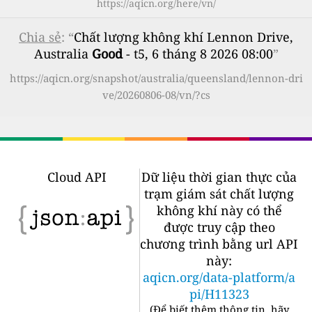
https://aqicn.org/here/vn/
Chia sẻ
: “
Chất lượng không khí Lennon Drive,
Australia
Good
- t5, 6 tháng 8 2026 08:00
”
https://aqicn.org/snapshot/australia/queensland/lennon-dri
ve/20260806-08/vn/?cs
Cloud API
Dữ liệu thời gian thực của
trạm giám sát chất lượng
không khí này có thể
được truy cập theo
chương trình bằng url API
này:
aqicn.org/data-platform/a
pi/H11323
(
Để biết thêm thông tin, hãy