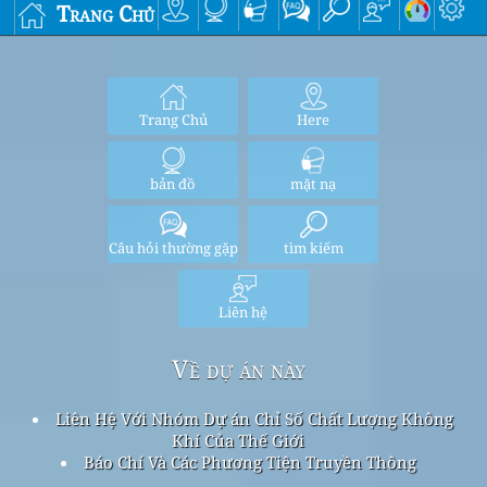
Trang Chủ
Trang Chủ
Here
bản đồ
mặt nạ
Câu hỏi thường gặp
tìm kiếm
Liên hệ
Về dự án này
Liên Hệ Với Nhóm Dự án Chỉ Số Chất Lượng Không
Khí Của Thế Giới
Báo Chí Và Các Phương Tiện Truyền Thông