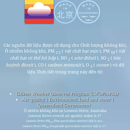
Các nguồn dữ liệu được sử dụng cho Chất lượng không khí,
Ô nhiễm không khí, PM
(
vật chất hạt mịn
), PM
(
vật
2.5
10
chất hạt có thể hô hấp
), NO
(
nitơ điôxít
), SO
(
lưu
2
2
huỳnh đioxit
), CO (
cacbon monoxit
), O
(
ozone
) và dữ
3
liệu Thời tiết trong trang này đến từ:
Citizen Weather Observer Program (CWOP/APRS)
Air quality | Environment, land and water |
Queensland Government
Ô nhiễm không khí tại Lennon Drive, Australia
Lennon Drive overall air quality index is 17
Lennon Drive PM
(fine particulate matter) AQI is n/a -
2.5
Lennon Drive PM
(respirable particulate matter) AQI is 17 -
10