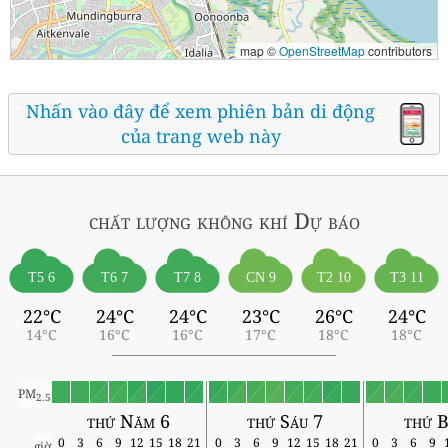
map ©
OpenStreetMap
contributors
Nhấn vào đây để xem phiên bản di động
của trang web này
chất lượng không khí
Dự báo
T5 6
T6 7
T7 8
CN 9
T2 10
T3 11
22°C
24°C
24°C
23°C
26°C
24°C
14°C
16°C
16°C
17°C
18°C
18°C
PM
2.5
thứ Năm 6
thứ Sáu 7
thứ B
0
3
6
9
12
15
18
21
0
3
6
9
12
15
18
21
0
3
6
9
giờ