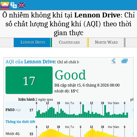
Ô nhiễm không khí tại
Lennon Drive
: Chỉ
số chất lượng không khí (AQI) theo thời
gian thực
Lennon Drive
Coastguard
North Ward
AQI của
Lennon Drive
:
Chỉ số chất lượng không khí (AQI) thời gian 
Good
17
Đã cập nhật t5, 6 tháng 8 2026 08:00
nhiệt độ:
15
°C
hiện hành
2 ngày qua
phú
PM10
17
11
AQI
Thông tin thời tiết
Nhiệt độ.
15
14