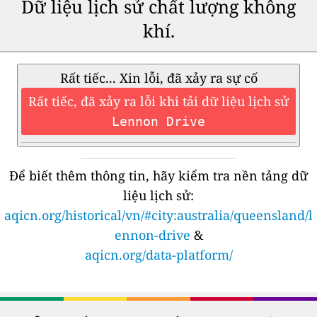
Dữ liệu lịch sử chất lượng không
khí.
Rất tiếc... Xin lỗi, đã xảy ra sự cố
Rất tiếc, đã xảy ra lỗi khi tải dữ liệu lịch sử
Lennon Drive
Để biết thêm thông tin, hãy kiểm tra nền tảng dữ
liệu lịch sử:
aqicn.org/historical/vn/#city:australia/queensland/l
ennon-drive
&
aqicn.org/data-platform/