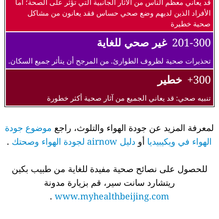
قد يعاني معظم الناس من الآثار الجانبية التي تؤثر على الصحة؛ أما
الأفراد الذين لديهم وضع صحي حساس فقد يعانون من مشاكل
صحية خطيرة
201-300
غير صحي للغاية
تحذيرات صحية لظروف الطوارئ. من المرجح أن يتأثر جميع السكان.
300+
خطير
تنبيه صحي: قد يعاني الجميع من آثار صحية أكثر خطورة
لمعرفة المزيد عن جودة الهواء والتلوث، راجع
موضوع جودة
الهواء في ويكيبيديا
أو
دليل airnow لجودة الهواء وصحتك
.
للحصول على نصائح صحية مفيدة للغاية من طبيب بكين
ريتشارد سانت سير، قم بزيارة مدونة
.
www.myhealthbeijing.com