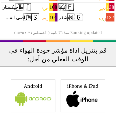
🇹🇯
🇰🇪
3
108
138
كينيا
طاجيكستان
🇵🇸
🇲🇬
2
101
137
مدغشقر
الأراضي الفلسطينية
Ranking updated منذ ٣٦ ثانية
(٦ أغسطس ٢٠٢٦ ٠٥:٣٥)
قم بتنزيل أداة مؤشر جودة الهواء في
الوقت الفعلي من أجل:
Android
iPhone & iPad