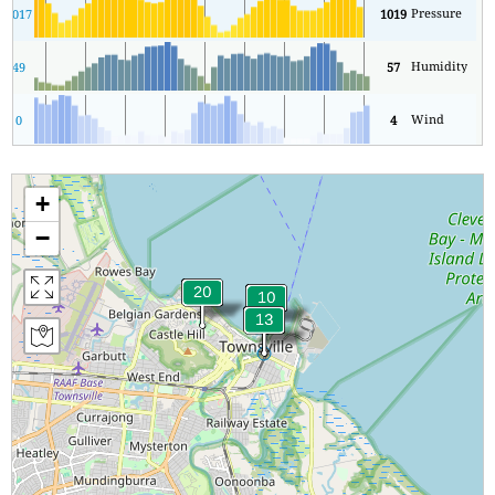
Pressure
1
1017
1019
Humidity
49
57
Wind
0
4
+
−