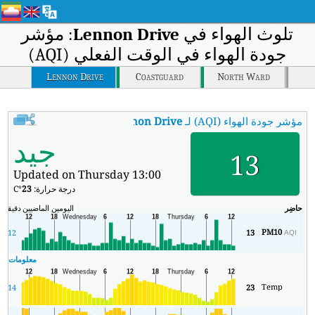
تلوث الهواء في
Lennon Drive
: مؤشر
جودة الهواء في الوقت الفعلي (AQI)
Lennon Drive
Coastguard
North Ward
مؤشر جودة الهواء (AQI) لـ
Lennon Drive
.
:
مؤشر جودة الهواء في الوقت الفعلي (AQI) في rive
جيد
13
Updated on Thursday 13:00
درجة حرارة:
23
°C
حاضِر
اليومين الماضيين
دقيقة
ال
PM10
12
13
AQI
معلومات ال
Temp
14
23