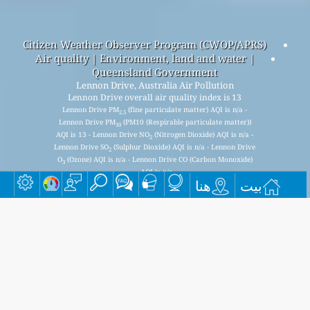
Citizen Weather Observer Program (CWOP/APRS)
Air quality | Environment, land and water |
Queensland Government
Lennon Drive, Australia Air Pollution
Lennon Drive overall air quality index is 13
Lennon Drive PM
(fine particulate matter) AQI is n/a -
2.5
Lennon Drive PM
(PM10 (Respirable particulate matter))
10
AQI is 13 - Lennon Drive NO
(Nitrogen Dioxide) AQI is n/a -
2
Lennon Drive SO
(Sulphur Dioxide) AQI is n/a - Lennon Drive
2
O
(Ozone) AQI is n/a - Lennon Drive CO (Carbon Monoxide)
3
AQI is n/a -
بيت
هنا
اشترك في قائمتنا البريدية الشهرية المجانية، واحصل على إشعار
عند توفر مقالات جديدة.
يُقدِّم
This page has been generated on Thursday, Aug 6th 2026, 13:36 pm CST from jp2n