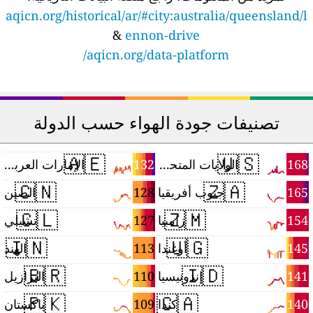
aqicn.org/historical/ar/#city:australia/queensland/l
&
ennon-drive
aqicn.org/data-platform/
تصنيفات جودة الهواء حسب الدولة
🇦🇪
🇺🇸
1
132
168
الولايات المتحدة
الإمارات العربية المتحدة
🇨🇳
🇿🇦
8
128
165
جنوب أفريقيا
الصين
🇨🇱
🇿🇲
7
127
154
زامبيا
تشيلي
🇮🇳
🇺🇬
1
113
145
أوغندا
الهند
🇧🇷
🇮🇩
8
110
141
إندونيسيا
البرازيل
🇵🇰
🇨🇦
7
109
140
كندا
باكستان