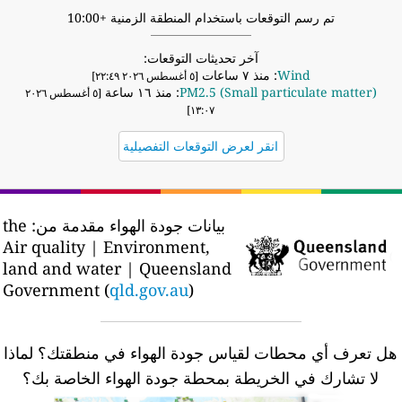
تم رسم التوقعات باستخدام المنطقة الزمنية +10:00
آخر تحديثات التوقعات:
Wind
: منذ ٧ ساعات
[٥ أغسطس ٢٠٢٦ ٢٢:٤٩]
PM2.5 (Small particulate matter)
: منذ ١٦ ساعة
[٥ أغسطس ٢٠٢٦
١٣:٠٧]
انقر لعرض التوقعات التفصيلية
بيانات جودة الهواء مقدمة من:
the
Air quality | Environment,
land and water | Queensland
Government (
qld.gov.au
)
ل تعرف أي محطات لقياس جودة الهواء في منطقتك؟
لماذا
لا تشارك في الخريطة بمحطة جودة الهواء الخاصة بك؟