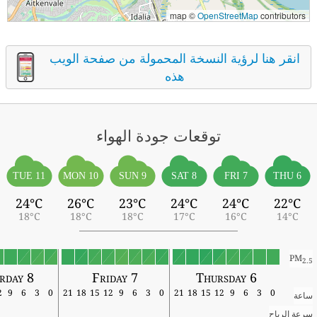
map ©
OpenStreetMap
contributors
انقر هنا لرؤية النسخة المحمولة من صفحة الويب
هذه
توقعات جودة الهواء
TUE 11
MON 10
SUN 9
SAT 8
FRI 7
THU 6
24°C
26°C
23°C
24°C
24°C
22°C
18°C
18°C
18°C
17°C
16°C
14°C
PM
2.5
urday 8
Friday 7
Thursday 6
12
9
6
3
0
21
18
15
12
9
6
3
0
21
18
15
12
9
6
3
0
ساعة
سرعة الرياح