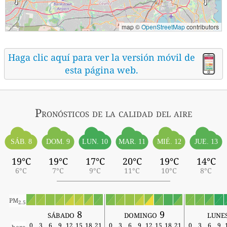
map ©
OpenStreetMap
contributors
Haga clic aquí para ver la versión móvil de
esta página web.
Pronósticos
de la calidad del aire
SÁB. 8
MIÉ. 12
DOM. 9
LUN. 10
MAR. 11
JUE. 13
19°C
19°C
17°C
20°C
19°C
14°C
6°C
7°C
9°C
11°C
10°C
8°C
PM
2.5
sábado 8
domingo 9
lune
0
3
6
9
12
15
18
21
0
3
6
9
12
15
18
21
0
3
6
9