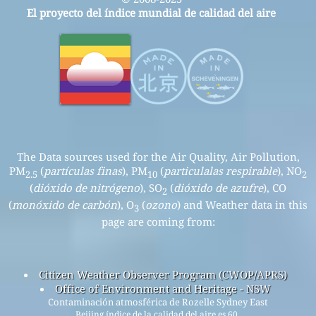
El proyecto del índice mundial de calidad del aire
The Data sources used for the Air Quality, Air Pollution,
PM
(
partículas finas
), PM
(
particulalas respirable
), NO
2.5
10
2
(
dióxido de nitrógeno
), SO
(
dióxido de azufre
), CO
2
(
monóxido de carbón
), O
(
ozono
) and Weather data in this
3
page are coming from:
Citizen Weather Observer Program (CWOP/APRS)
Office of Environment and Heritage - NSW
Contaminación atmosférica de Rozelle Sydney East
Beijing índice de la calidad del aire es 60.