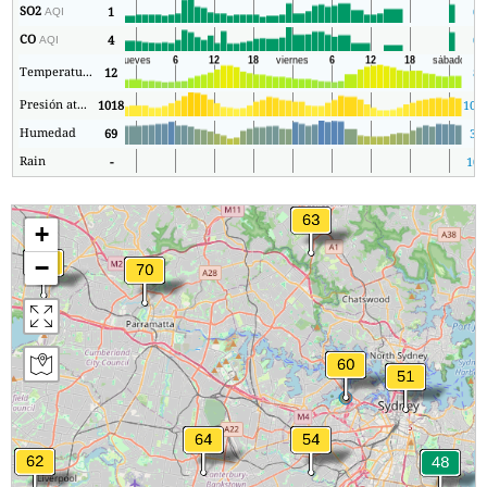
SO2
1
0
AQI
CO
4
0
AQI
Temperatura.
12
8
Presión atmosférica
1018
101
Humedad
69
31
Rain
-
100
+
−