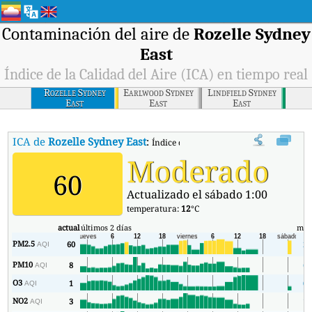
Contaminación del aire de
Rozelle Sydney
East
Índice de la Calidad del Aire (ICA) en tiempo real
Rozelle Sydney
Earlwood Sydney
Lindfield Sydney
East
East
East
ICA de
Rozelle Sydney East
:
Índice de la Calidad del Aire (ICA) de Ro
Moderado
60
Actualizado el sábado 1:00
temperatura:
12
°C
actual
últimos 2 días
mín
PM2.5
60
2
AQI
PM10
8
6
AQI
O3
1
0
AQI
NO2
3
1
AQI