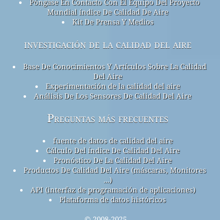
Póngase En Contacto Con El Equipo Del Proyecto
Mundial índice De Calidad De Aire
Kit De Prensa Y Medios
investigación de la calidad del aire
Base De Conocimientos Y Artículos Sobre La Calidad
Del Aire
Experimentación de la calidad del aire
Análisis De Los Sensores De Calidad Del Aire
Preguntas más frecuentes
fuente de datos de calidad del aire
Cálculo Del índice De Calidad Del Aire
Pronóstico De La Calidad Del Aire
Productos De Calidad Del Aire (máscaras, Monitores
...)
API (interfaz de programación de aplicaciones)
Plataforma de datos históricos
© 2008-2025