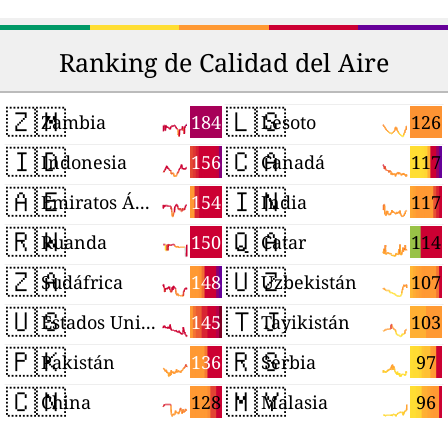
Ranking de Calidad del Aire
🇿🇲
🇱🇸
184
126
Zambia
Lesoto
🇮🇩
🇨🇦
156
117
Indonesia
Canadá
🇦🇪
🇮🇳
154
117
Emiratos Árabes Unidos
India
🇷🇼
🇶🇦
150
114
Ruanda
Catar
🇿🇦
🇺🇿
148
107
Sudáfrica
Uzbekistán
🇺🇸
🇹🇯
145
103
Estados Unidos
Tayikistán
🇵🇰
🇷🇸
136
97
Pakistán
Serbia
🇨🇳
🇲🇾
128
96
China
Malasia