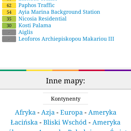
Paphos Traffic
62
Ayia Marina Background Station
54
Nicosia Residential
35
Kosti Palama
30
Aiglis
-
Leoforos Archiepiskopou Makariou III
-
Inne mapy:
Kontynenty
Afryka
-
Azja
-
Europa
-
Ameryka
Łacińska
-
Bliski Wschód
-
Ameryka