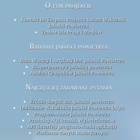
O tym projekcie
Kontakt Do Zespołu Projektu świata Wskaźnik
Jakości Powietrza
Zestaw Dla Prasy I Mediów
Badania jakości powietrza
Baza Wiedzy I Artykuły Dot. Jakości Powietrza
Eksperymenty z jakością powietrza
Analiza Czujników Jakości Powietrza
Najczęściej zadawane pytania
Źródło danych dot. jakości powietrza
Obliczanie Wskaźnika Jakości Powietrza (AQI)
Prognozowanie Jakości Powietrza
Produkty AQI (maski, Wyświetlacze...)
API (interfejs programowania aplikacji)
Platforma danych historycznych