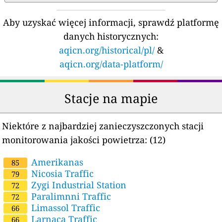
Aby uzyskać więcej informacji, sprawdź platformę
danych historycznych:
aqicn.org/historical/pl/
&
aqicn.org/data-platform/
Stacje na mapie
Niektóre z najbardziej zanieczyszczonych stacji
monitorowania jakości powietrza:
(12)
Amerikanas
85
Nicosia Traffic
79
Zygi Industrial Station
72
Paralimnni Traffic
72
Limassol Traffic
66
Larnaca Traffic
66