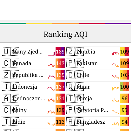
Ranking AQI
🇺🇸
🇿🇲
189
109
Stany Zjednoczone
Zambia
🇨🇦
🇵🇰
143
109
Kanada
Pakistan
🇿🇦
🇨🇱
139
103
Republika Południowej Afryki
Chile
🇮🇩
🇶🇦
137
100
Indonezja
Katar
🇦🇪
🇹🇷
131
96
Zjednoczone Emiraty Arabskie
Turcja
🇨🇳
🇵🇸
129
95
Chiny
Terytoria Palestyńskie
🇮🇳
🇧🇩
113
94
Indie
Bangladesz