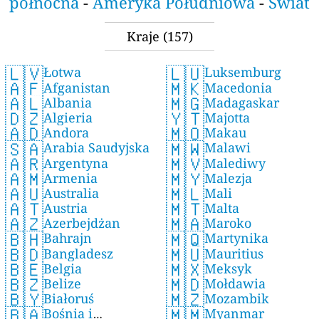
północna
-
Ameryka Południowa
-
Świat
Kraje
(157)
🇱🇻
🇱🇺
Łotwa
Luksemburg
🇦🇫
🇲🇰
Afganistan
Macedonia
🇦🇱
🇲🇬
Albania
Madagaskar
🇩🇿
🇾🇹
Algieria
Majotta
🇦🇩
🇲🇴
Andora
Makau
🇸🇦
🇲🇼
Arabia Saudyjska
Malawi
🇦🇷
🇲🇻
Argentyna
Malediwy
🇦🇲
🇲🇾
Armenia
Malezja
🇦🇺
🇲🇱
Australia
Mali
🇦🇹
🇲🇹
Austria
Malta
🇦🇿
🇲🇦
Azerbejdżan
Maroko
🇧🇭
🇲🇶
Bahrajn
Martynika
🇧🇩
🇲🇺
Bangladesz
Mauritius
🇧🇪
🇲🇽
Belgia
Meksyk
🇧🇿
🇲🇩
Belize
Mołdawia
🇧🇾
🇲🇿
Białoruś
Mozambik
🇧🇦
🇲🇲
Bośnia i
Myanmar