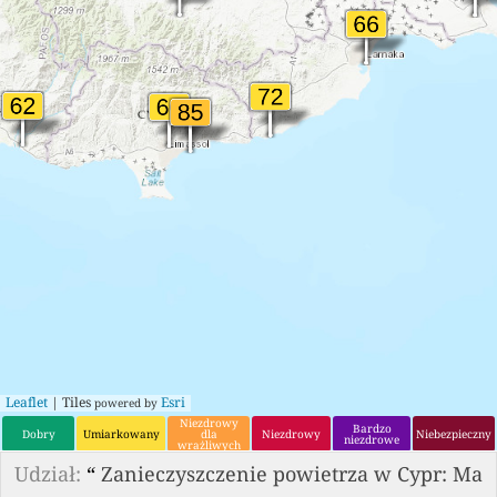
Leaflet
| Tiles
Esri
powered by
Niezdrowy
Bardzo
Dobry
Umiarkowany
dla
Niezdrowy
Niebezpieczny
niezdrowe
wrażliwych
grup
Udział:
“
Zanieczyszczenie powietrza w Cypr: Ma