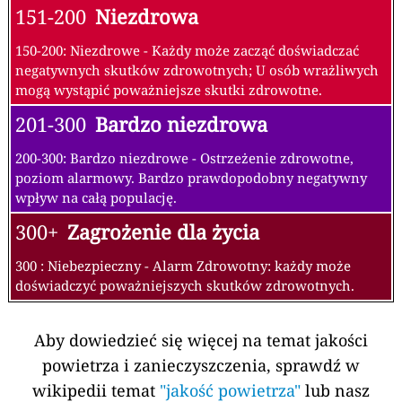
151-200
Niezdrowa
150-200: Niezdrowe - Każdy może zacząć doświadczać
negatywnych skutków zdrowotnych; U osób wrażliwych
mogą wystąpić poważniejsze skutki zdrowotne.
201-300
Bardzo niezdrowa
200-300: Bardzo niezdrowe - Ostrzeżenie zdrowotne,
poziom alarmowy. Bardzo prawdopodobny negatywny
wpływ na całą populację.
300+
Zagrożenie dla życia
300 : Niebezpieczny - Alarm Zdrowotny: każdy może
doświadczyć poważniejszych skutków zdrowotnych.
Aby dowiedzieć się więcej na temat jakości
powietrza i zanieczyszczenia, sprawdź w
wikipedii temat
"jakość powietrza"
lub nasz