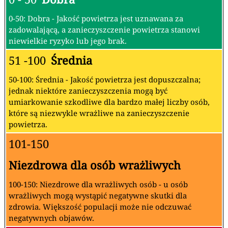
0-50: Dobra - Jakość powietrza jest uznawana za
zadowalającą, a zanieczyszczenie powietrza stanowi
niewielkie ryzyko lub jego brak.
51 -100
Średnia
50-100: Średnia - Jakość powietrza jest dopuszczalna;
jednak niektóre zanieczyszczenia mogą być
umiarkowanie szkodliwe dla bardzo małej liczby osób,
które są niezwykle wrażliwe na zanieczyszczenie
powietrza.
101-150
Niezdrowa dla osób wrażliwych
100-150: Niezdrowe dla wrażliwych osób - u osób
wrażliwych mogą wystąpić negatywne skutki dla
zdrowia. Większość populacji może nie odczuwać
negatywnych objawów.