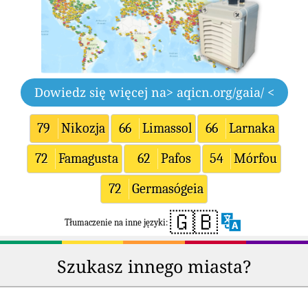
Dowiedz się więcej na
> aqicn.org/gaia/ <
79
Nikozja
66
Limassol
66
Larnaka
72
Famagusta
62
Pafos
54
Mórfou
72
Germasógeia
🇬🇧
Tłumaczenie na inne języki:
Szukasz innego miasta?