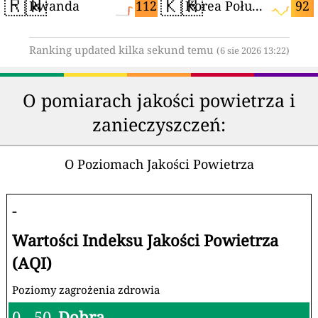
🇷🇼
🇰🇷
112
92
Rwanda
Korea Południowa
Ranking updated kilka sekund temu
(6 sie 2026 13:22)
O pomiarach jakości powietrza i
zanieczyszczeń:
O Poziomach Jakości Powietrza
-
Wartości Indeksu Jakości Powietrza
(AQI)
Poziomy zagrożenia zdrowia
0 - 50
Dobra