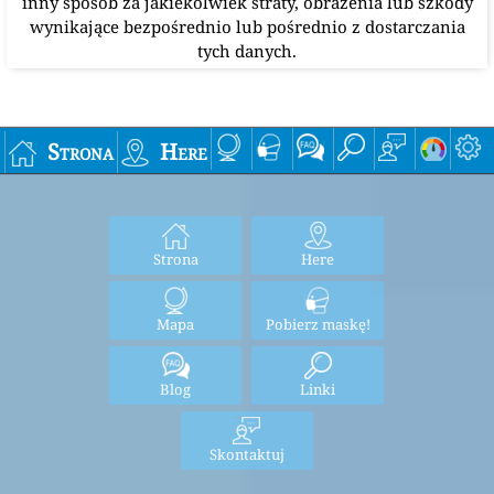
inny sposób za jakiekolwiek straty, obrażenia lub szkody
wynikające bezpośrednio lub pośrednio z dostarczania
tych danych.
Strona
Here
Strona
Here
Mapa
Pobierz maskę!
Blog
Linki
Skontaktuj