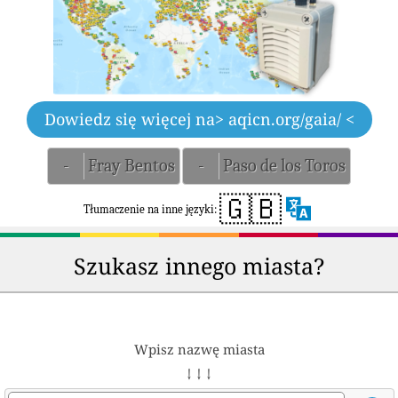
Dowiedz się więcej na
> aqicn.org/gaia/ <
-
Fray Bentos
-
Paso de los Toros
🇬🇧
Tłumaczenie na inne języki:
Szukasz innego miasta?
Wpisz nazwę miasta
↓ ↓ ↓