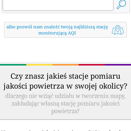
albo pozwól nam znaleźć twoją najbliższą stację
monitorującą AQI
Czy znasz jakieś stacje pomiaru
jakości powietrza w swojej okolicy?
dlaczego nie wziąć udziału w tworzeniu mapy,
zakładając własną stację pomiaru jakości
powietrza?