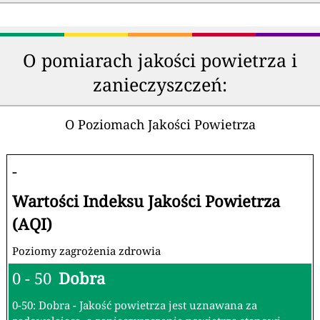
🇦🇪
🇺🇸
207
134
Zjednoczone Emiraty Arabskie
Stany Zjednoczone
🇸🇨
🇲🇬
192
129
Seszele
Madagaskar
🇿🇲
🇹🇯
173
121
Zambia
Tadżykistan
🇿🇦
🇵🇰
159
119
Republika Południowej Afryki
Pakistan
🇨🇱
🇶🇦
157
119
Chile
Katar
🇮🇩
🇲🇾
149
116
Indonezja
Malezja
🇱🇸
🇨🇦
149
109
Lesotho
Kanada
🇺🇬
🇰🇼
144
108
Uganda
Kuwejt
Ranking updated minutę temu
(9 sie 2026 06:06)
O pomiarach jakości powietrza i