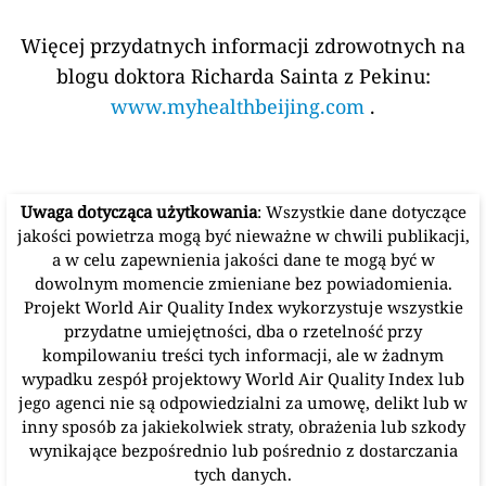
200-300: Bardzo niezdrowe - Ostrzeżenie zdrowotne,
poziom alarmowy. Bardzo prawdopodobny negatywny
wpływ na całą populację.
300+
Zagrożenie dla życia
300 : Niebezpieczny - Alarm Zdrowotny: każdy może
doświadczyć poważniejszych skutków zdrowotnych.
Aby dowiedzieć się więcej na temat jakości
powietrza i zanieczyszczenia, sprawdź w
wikipedii temat
"jakość powietrza"
lub nasz
poradnik o
jakości powietrza i jego wpływie na
Twoje zdrowie
.
Więcej przydatnych informacji zdrowotnych na
blogu doktora Richarda Sainta z Pekinu: