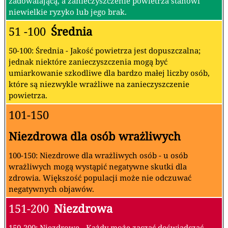
zanieczyszczeń:
O Poziomach Jakości Powietrza
-
Wartości Indeksu Jakości Powietrza
(AQI)
Poziomy zagrożenia zdrowia
0 - 50
Dobra
0-50: Dobra - Jakość powietrza jest uznawana za
zadowalającą, a zanieczyszczenie powietrza stanowi
niewielkie ryzyko lub jego brak.
51 -100
Średnia