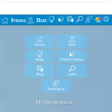
www.myhealthbeijing.com
.
Uwaga dotycząca użytkowania
: Wszystkie dane dotyczące
jakości powietrza mogą być nieważne w chwili publikacji,
a w celu zapewnienia jakości dane te mogą być w
dowolnym momencie zmieniane bez powiadomienia.
Projekt World Air Quality Index wykorzystuje wszystkie
przydatne umiejętności, dba o rzetelność przy
kompilowaniu treści tych informacji, ale w żadnym
wypadku zespół projektowy World Air Quality Index lub
jego agenci nie są odpowiedzialni za umowę, delikt lub w
inny sposób za jakiekolwiek straty, obrażenia lub szkody
wynikające bezpośrednio lub pośrednio z dostarczania
tych danych.
Strona
Here