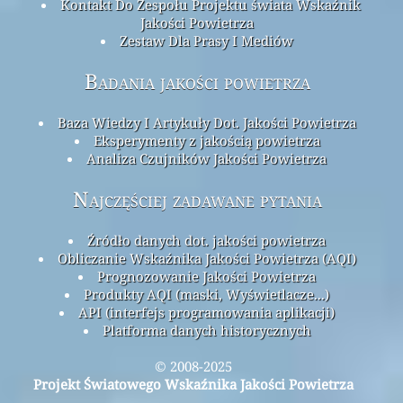
Strona
Here
Mapa
Pobierz maskę!
Blog
Linki
Skontaktuj
O tym projekcie
Kontakt Do Zespołu Projektu świata Wskaźnik
Jakości Powietrza
Zestaw Dla Prasy I Mediów