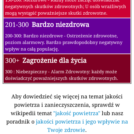
50-100: Średnia - Jakość powietrza jest dopuszczalna;
jednak niektóre zanieczyszczenia mogą być
umiarkowanie szkodliwe dla bardzo małej liczby osób,
które są niezwykle wrażliwe na zanieczyszczenie
powietrza.
101-150
Niezdrowa dla osób wrażliwych
100-150: Niezdrowe dla wrażliwych osób - u osób
wrażliwych mogą wystąpić negatywne skutki dla
zdrowia. Większość populacji może nie odczuwać
negatywnych objawów.
151-200
Niezdrowa
150-200: Niezdrowe - Każdy może zacząć doświadczać
negatywnych skutków zdrowotnych; U osób wrażliwych
mogą wystąpić poważniejsze skutki zdrowotne.
201-300
Bardzo niezdrowa