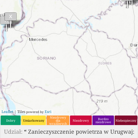
Leaflet
| Tiles
Esri
powered by
Niezdrowy
Bardzo
Dobry
Umiarkowany
dla
Niezdrowy
Niebezpieczny
niezdrowe
wrażliwych
grup
Udział:
“
Zanieczyszczenie powietrza w Urugwaj: