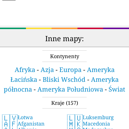
Inne mapy:
Kontynenty
Afryka
-
Azja
-
Europa
-
Ameryka
Łacińska
-
Bliski Wschód
-
Ameryka
północna
-
Ameryka Południowa
-
Świat
Kraje
(157)
🇱🇻
🇱🇺
Łotwa
Luksemburg
🇦🇫
🇲🇰
Afganistan
Macedonia