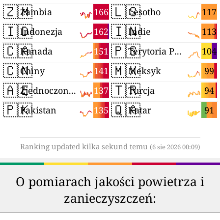
🇿🇲
🇱🇸
166
117
Zambia
Lesotho
🇮🇩
🇮🇳
162
113
Indonezja
Indie
🇨🇦
🇵🇸
151
104
Kanada
Terytoria Palestyńskie
🇨🇳
🇲🇽
141
99
Chiny
Meksyk
🇦🇪
🇹🇷
137
94
Zjednoczone Emiraty Arabskie
Turcja
🇵🇰
🇶🇦
135
91
Pakistan
Katar
Ranking updated kilka sekund temu
(6 sie 2026 00:09)
O pomiarach jakości powietrza i
zanieczyszczeń: