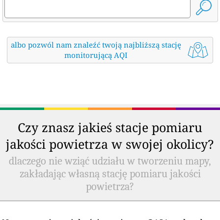
albo pozwól nam znaleźć twoją najbliższą stację
monitorującą AQI
Czy znasz jakieś stacje pomiaru
jakości powietrza w swojej okolicy?
dlaczego nie wziąć udziału w tworzeniu mapy,
zakładając własną stację pomiaru jakości
powietrza?