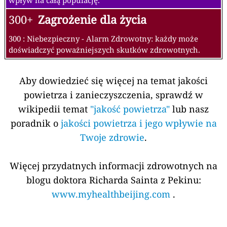
300+
Zagrożenie dla życia
300 : Niebezpieczny - Alarm Zdrowotny: każdy może
doświadczyć poważniejszych skutków zdrowotnych.
Aby dowiedzieć się więcej na temat jakości
powietrza i zanieczyszczenia, sprawdź w
wikipedii temat
"jakość powietrza"
lub nasz
poradnik o
jakości powietrza i jego wpływie na
Twoje zdrowie
.
Więcej przydatnych informacji zdrowotnych na
blogu doktora Richarda Sainta z Pekinu:
www.myhealthbeijing.com
.