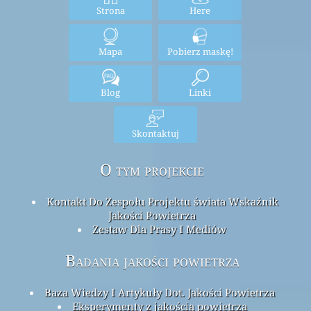
Strona
Here
Mapa
Pobierz maskę!
Blog
Linki
Skontaktuj
O tym projekcie
Kontakt Do Zespołu Projektu świata Wskaźnik
Jakości Powietrza
Zestaw Dla Prasy I Mediów
Badania jakości powietrza
Baza Wiedzy I Artykuły Dot. Jakości Powietrza
Eksperymenty z jakością powietrza