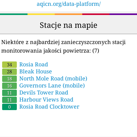
aqicn.org/data-platform/
Stacje na mapie
Niektóre z najbardziej zanieczyszczonych stacji
monitorowania jakości powietrza:
(7)
Rosia Road
34
Bleak House
28
North Mole Road (mobile)
18
Governors Lane (mobile)
16
Devils Tower Road
11
Harbour Views Road
11
Rosia Road Clocktower
0