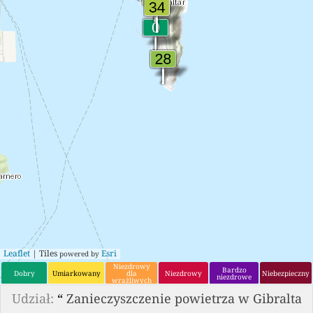
Leaflet
| Tiles
Esri
powered by
Niezdrowy
Bardzo
Dobry
Umiarkowany
dla
Niezdrowy
Niebezpieczny
niezdrowe
wrażliwych
grup
Udział:
“
Zanieczyszczenie powietrza w Gibralta