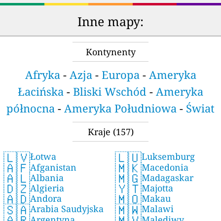
Inne mapy:
Kontynenty
Afryka
-
Azja
-
Europa
-
Ameryka
Łacińska
-
Bliski Wschód
-
Ameryka
północna
-
Ameryka Południowa
-
Świat
Kraje
(157)
🇱🇻
🇱🇺
Łotwa
Luksemburg
🇦🇫
🇲🇰
Afganistan
Macedonia
🇦🇱
🇲🇬
Albania
Madagaskar
🇩🇿
🇾🇹
Algieria
Majotta
🇦🇩
🇲🇴
Andora
Makau
🇸🇦
🇲🇼
Arabia Saudyjska
Malawi
🇦🇷
🇲🇻
Argentyna
Malediwy