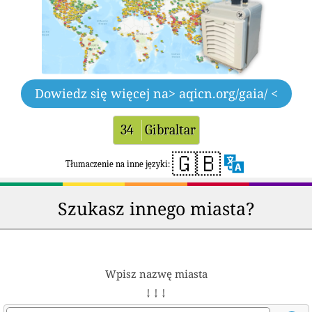
Dowiedz się więcej na
> aqicn.org/gaia/ <
34
Gibraltar
🇬🇧
Tłumaczenie na inne języki:
Szukasz innego miasta?
Wpisz nazwę miasta
↓ ↓ ↓