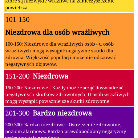
które są niezwykle wrażliwe na zanieczyszczenie
powietrza.
101-150
Niezdrowa dla osób wrażliwych
100-150: Niezdrowe dla wrażliwych osób - u osób
wrażliwych mogą wystąpić negatywne skutki dla
zdrowia. Większość populacji może nie odczuwać
negatywnych objawów.
151-200
Niezdrowa
150-200: Niezdrowe - Każdy może zacząć doświadczać
negatywnych skutków zdrowotnych; U osób wrażliwych
mogą wystąpić poważniejsze skutki zdrowotne.
201-300
Bardzo niezdrowa
200-300: Bardzo niezdrowe - Ostrzeżenie zdrowotne,
poziom alarmowy. Bardzo prawdopodobny negatywny
wpływ na całą populację.