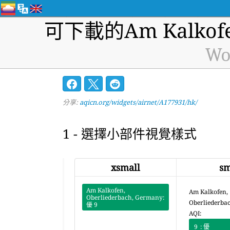
可下載的Am Kalkofe
Wo
分享:
aqicn.org/widgets/airnet/A177931/hk/
1 - 選擇小部件視覺樣式
xsmall
sm
Am Kalkofen,
Am Kalkofen,
Oberliederbach, Germany:
Oberliederba
優
9
AQI:
9
: 優