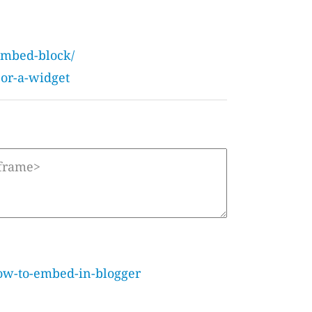
embed-block/
-or-a-widget
how-to-embed-in-blogger