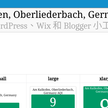
n, Oberliederbach,
rdPress、Wix 和 Blogger 
all
large
xlar
Am Kalkofen, Ob
Am Kalkofen, Oberliederbach,
Germany
Germany AQI
ch, Germany
9