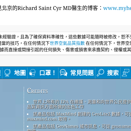
京的Richard Saint Cyr MD醫生的博客：
www.myhea
均未經驗證，且為了確保資料準確性，這些數據可能隨時被修改，恕
適當的技巧，在任何情況下
世界空氣品質指數
在任何情況下，世界空
據而直接或間接引起的任何損失、傷害或損害來承擔契約、侵權或
裡
地圖
口罩！
常見問題
搜索
Credits
世界上所有的 EPA 在維護、測量和向世界公民提
品質資訊方面所做的出色工作
該產品包括 MaxMind 創建的 GeoLite2 數據，可
maxmind.com 取得。
該產品包括 GeoNames 城市訊息，可從 geonames