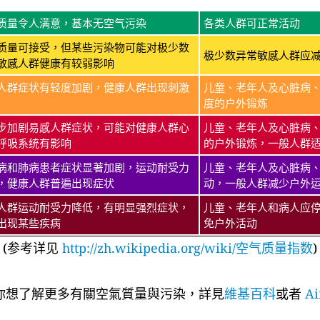
质量令人满意，基本无空气污染
各类人群可正常活动
质量可接受，但某些污染物可能对极少数
极少数异常敏感人群应
敏感人群健康有较弱影响
人群症状有轻度加剧，健康人群出现刺激
儿童、老年人及心脏病
度的户外锻炼
步加剧易感人群症状，可能对健康人群心
儿童、老年人及心脏病
呼吸系统有影响
的户外锻炼，一般人群
病和肺病患者症状显著加剧，运动耐受力
儿童、老年人及心脏病
，健康人群普遍出现症状
动，一般人群减少户外
人群运动耐受力降低，有明显强烈症状，
儿童、老年人和病人应
出现某些疾病
免户外活动
(参考详见
http://zh.wikipedia.org/wiki/空气质量指数
)
你想了解更多有關空氣質量與污染，詳見
維基百科
或者
Ai