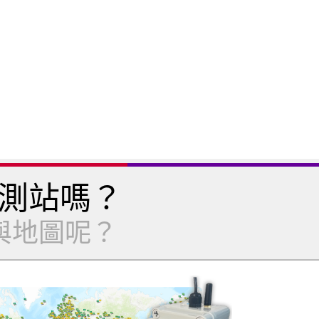
測站嗎？
與地圖呢？