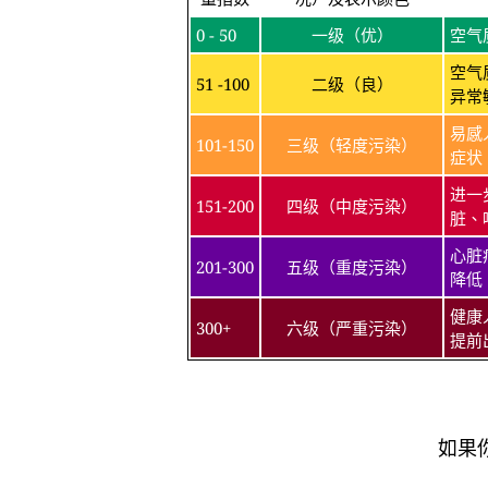
0 - 50
一级（优）
空气
空气
51 -100
二级（良）
异常
易感
101-150
三级（轻度污染）
症状
进一
151-200
四级（中度污染）
脏、
心脏
201-300
五级（重度污染）
降低
健康
300+
六级（严重污染）
提前
如果