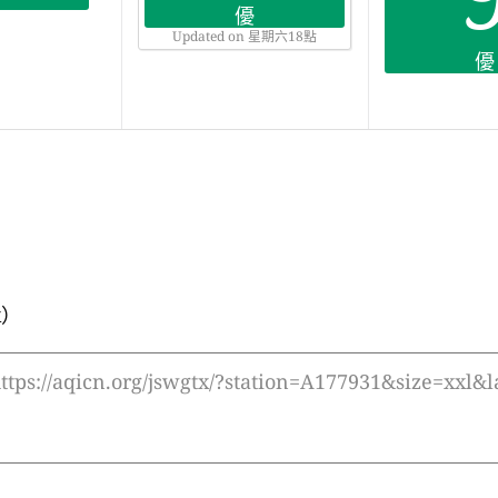
優
Updated on 星期六18點
優
x）