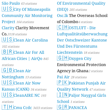
São Paulo
Of Environmental Quality
63 stations
🇺🇸
City Of Minneapolis
(DEQ)
205 stations
Community Air Monitoring
Osc.lk
The Overseas School
Project
of Colombo
164 stations
4 stations
🇨🇭
Clarity
Clarity Movement
OSTLUFT - Die
Co.
Luftqualitätsüberwachung
3118 stations
🇺🇸
Clean Air Carolina
Der Ostschweizer Kantone
Und Des Fürstentums
102 stations
🇧🇷
Clean Air For All
Liechtenstein
18 stations
🇬🇭
African Cities | AirQo
Oxygen City
845
Environmental Protection
stations
🇬🇧
Clean Air
Agency in Ghana
2 stations
Nottingham
Pai Air
13 stations
28 stations
🇺🇸
🇵🇰
Clean Air Now
Pakistan Punjab Air
Kansas (CANK)
Quality Network
34 stations
47 stations
🇺🇸
🇮🇳
CleanAIRE NC
Paljor Naygyal Girls
193
School
stations
1 stations
🇹🇭
🇬🇷
Cmu Ccdc
PANACEA
3433 stations