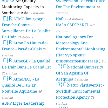
AQSEA
Air Quality
Switzerland Federal Office
Monitoring Capacity in
For The Environment
14
Southeast Asia
85 stations
stations
🇫🇷
ATMO Bourgogne-
Nafas
84 stations
Franche-Comté -
NASA CSESP / RTI
207
Surveillance De La Qualite
stations
De L’air
National Agency For
23 stations
🇫🇷
Atmo En Hauts-de-
Meteorology And
France - Pas-de-Calais
Environmental Monitoring
38
(Цаг уур орчны
stations
🇫🇷
AtmoGE - La Qualité
шинжилгээний газар )
21
🇵🇪
De L’air Dans Le Grand Est
National University
stations
Of San Agustin Of
50 stations
🇫🇷
AtmoNAQ - La
Arequipa
0 stations
🇸🇪
Qualité De L’air En
Natur Vårdsverket -
Nouvelle Aquitaine
Swedish Environmental
46
Protection Agency
stations
71
AUPP Liger Leadership
stations