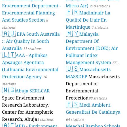
Environment Department -
Місто Air)
210 stations
🇫🇷
Environmental Planning
Madininair La
And Studies Section
Qualité De L’air En
8
Martinique
stations
7 stations
🇦🇺
🇲🇾
EPA South Australia
Malaysia
:: Air Quality In South
Department Of
Australia
Environment (DOE); Air
11 stations
🇱🇹
AAA - Aplinkos
Polluant Index
Apsaugos Agentūra
Management System
66
🇺🇸
(Lithuania Environmental
Massachusetts
stations
Protection Agency
MASSDEP
Massachusetts
16
Department of
stations
🇳🇬
Abuja SERLCAR
Environmental
Space Environment
Protection
98 stations
🇪🇸
Research Laboratory,
Medi Ambient.
Center for Atmospheric
Generalitat De Catalunya
Research, Abuja
1 stations
64 stations
🇦🇪
AED - Environment
Meechai Bamboo Schools