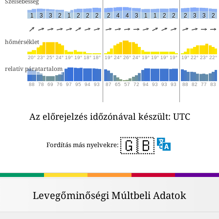
Szélsebesség
1
3
3
2
1
2
2
2
2
4
4
3
1
1
2
2
2
3
3
2
hőmérséklet
20°
23°
25°
24°
19°
19°
18°
18°
19°
24°
26°
24°
19°
19°
19°
19°
19°
22°
23°
22°
relatív páratartalom
88
78
69
76
97
95
94
93
87
65
57
72
94
93
93
93
88
82
77
83
Az előrejelzés időzónával készült: UTC
🇬🇧
Fordítás más nyelvekre:
Levegőminőségi Múltbeli Adatok