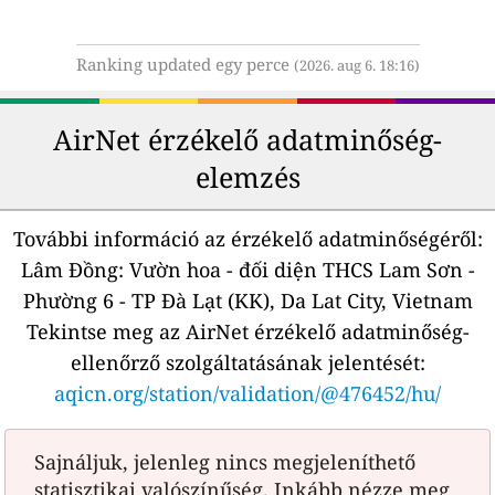
Ranking updated egy perce
(2026. aug 6. 18:16)
AirNet érzékelő adatminőség-
elemzés
További információ az érzékelő adatminőségéről:
Lâm Đồng: Vườn hoa - đối diện THCS Lam Sơn -
Phường 6 - TP Đà Lạt (KK), Da Lat City, Vietnam
Tekintse meg az AirNet érzékelő adatminőség-
ellenőrző szolgáltatásának jelentését:
aqicn.org/station/validation/@476452/hu/
Sajnáljuk, jelenleg nincs megjeleníthető
statisztikai valószínűség. Inkább nézze meg