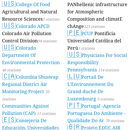
🇺🇸
College Of Food
PANhellenic infrastructure
Agricultural and Natural
for Atmospheric
Resource Sciences
Composition and climatE
1 stations
🇺🇸
Colorado APCD
chAnge
123 stations
🇵🇪
Colorado Air Pollution
PCUP
Pontificia
Control Division
Universidad Católica del
94 stations
🇺🇸
Colorado
Perú
5 stations
🇺🇸
Department Of
Physicians For Social
Environmental Protection
Responsibility
Pennsylvania
46 stations
114 stations
🇨🇦
🇱🇺
Columbia Shuswap
Portail De
Regional District Air
L'Environnement Du
Monitoring Project
Grand-duché De
35
Luxembourg
stations
5 stations
🇵🇹
Communities Against
Portugal -Agencia
Pollution (CAP)
Portuguesa Do Ambiente -
11 stations
🇪🇸
Consejería De
Qualidade Do Ar
70 stations
🇧🇷
Educación, Universidades
Projeto EDUC.AIR