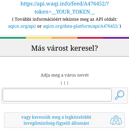
https://api.waqi.info/feed/A476452/?
token=__YOUR_TOKEN__
(
További információért tekintse meg az API oldalt:
aqicn.org/api/
or
aqicn.org/data-platform/api/A476452/
)
Más várost keresel?
Adja meg a város nevét
↓ ↓ ↓
vagy keressük meg a legközelebbi
levegőminőség-figyelő állomást