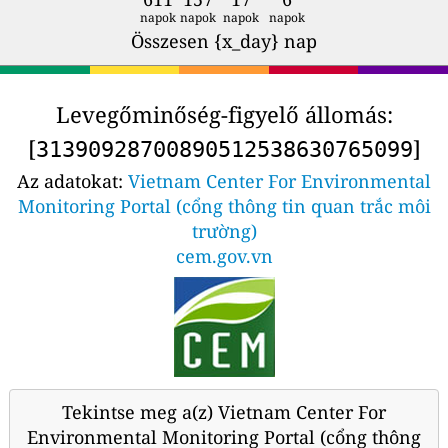
napok
napok
napok
napok
Összesen {x_day} nap
Levegőminőség-figyelő állomás:
[
]
31390928700890512538630765099
Az adatokat:
Vietnam Center For Environmental
Monitoring Portal (cổng thông tin quan trắc môi
trường)
cem.gov.vn
Tekintse meg a(z) Vietnam Center For
Environmental Monitoring Portal (cổng thông