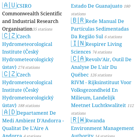
🇦🇺
CSIRO
Estado De Guanajuato
180
Commonwealth Scientific
stations
🇧🇷
and Industrial Research
Rede Manual De
Organisation
Partículas Sedimentadas
35 stations
🇨🇿
Czech
Da Região Sul
6 stations
🇮🇳
Hydrometeorological
Respirer Living
Institute (Český
Sciences
74 stations
🇨🇦
Hydrometeorologický
Revolv'Air, Outil De
ústav)
Analyse De L'air Du
274 stations
🇨🇿
Czech
Québec
126 stations
Hydrometeorological
RIVM - Rijksinstituut Voor
Institute (Český
Volksgezondheid En
Hydrometeorologický
Milieum, Landelijk
ústav)
Meetnet Luchtkwaliteit
188 stations
112
🇦🇩
Departament De
stations
🇷🇼
Medi Ambient D'Andorra -
Rwanda
Qualitat De L'Aire A
Environment Management
Andorra
Authority
4 stations
14 stations