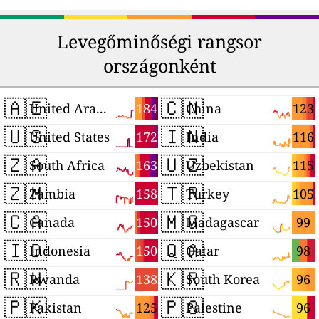
Levegőminőségi rangsor
országonként
🇦🇪
🇨🇳
184
123
United Arab Emirates
China
🇺🇸
🇮🇳
172
116
United States
India
🇿🇦
🇺🇿
163
115
South Africa
Uzbekistan
🇿🇲
🇹🇷
158
105
Zambia
Turkey
🇨🇦
🇲🇬
150
99
Canada
Madagascar
🇮🇩
🇶🇦
150
98
Indonesia
Qatar
🇷🇼
🇰🇷
138
96
Rwanda
South Korea
🇵🇰
🇵🇸
125
96
Pakistan
Palestine