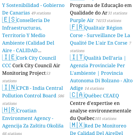
Y Sostenibilidad - Gobierno
Programa de Educação em
De Canarias
Qualidade do Ar
49 stations
31 stations
🇪🇸
Conselleria De
Purple Air
74153 stations
🇫🇷
Infraestructuras,
Qualitair Région
Territorio Y Medio
Corse - Surveillance De La
Ambiente (Calidad Del
Qualité De L'air En Corse
7
Aire - CALIDAD
stations
🇮🇪
🇮🇹
AMBIENTAL)
Cork City Council
Qualità Dell’aria |
23 stations
CCC
Cork City Council Air
Agenzia Provinciale Per
Monitoring Project
L'ambiente | Provincia
53
Autonoma Di Bolzano - Alto
stations
🇮🇳
CPCB - India Central
Adige
14 stations
🇨🇦
Pollution Control Board
Québec CEAEQ
586
Centre d'expertise en
stations
🇭🇷
Croatian
analyse environnementale
Environment Agency -
du Québec
101 stations
🇲🇽
Agencija Za Zaštitu Okoliša
Red De Monitoreo
De Calidad Del AireDel
66 stations