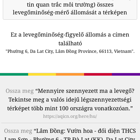
tin quan trắc môi trường) összes
levegőminőség-mérő állomását a térképen
Ez a levegőminőség-figyelő állomás a címen
található
"Phường 6, Da Lat City, Lâm Đồng Province, 66113, Vietnam".
Ossza meg
“Mennyire szennyezett ma a levegő?
Tekintse meg a valós idejű légszennyezettségi
térképet több mint 100 országra vonatkozóan.”
https://aqicn.org/here/hu/
Ossza meg
“Lâm Đồng: Vườn hoa - đối diện THCS
Lam Sơn - Phường 6 - TP Đà Lạt (KK), Da Lat City,