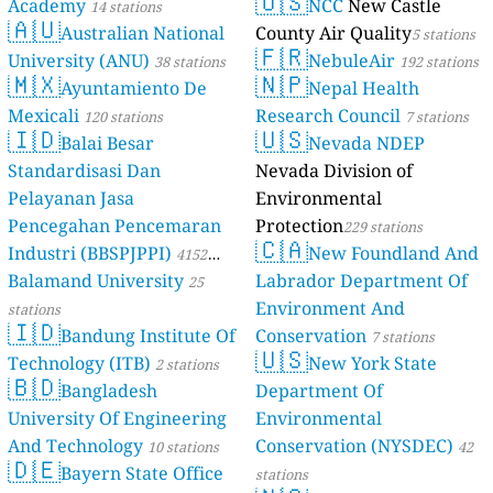
🇺🇸
Academy
NCC
New Castle
14 stations
🇦🇺
Australian National
County Air Quality
5 stations
🇫🇷
University (ANU)
NebuleAir
38 stations
192 stations
🇲🇽
🇳🇵
Ayuntamiento De
Nepal Health
Mexicali
Research Council
120 stations
7 stations
🇮🇩
🇺🇸
Balai Besar
Nevada NDEP
Standardisasi Dan
Nevada Division of
Pelayanan Jasa
Environmental
Pencegahan Pencemaran
Protection
229 stations
🇨🇦
Industri (BBSPJPPI)
New Foundland And
4152
Balamand University
Labrador Department Of
stations
25
Environment And
stations
🇮🇩
Bandung Institute Of
Conservation
7 stations
🇺🇸
Technology (ITB)
New York State
2 stations
🇧🇩
Bangladesh
Department Of
University Of Engineering
Environmental
And Technology
Conservation (NYSDEC)
10 stations
42
🇩🇪
Bayern State Office
stations