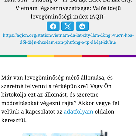
Vietnam légszennyezettsége: Valós idejű
levegőminőségi index (AQI)”
https://aqicn.org/station/vietnam-da-lat-city-lâm-đồng:-vườn-hoa-
đối-diện-thcs-lam-sơn-phường-6-tp-đà-lạt-kk/hu/
Már van levegőminőség-mérő állomása, és
szeretné felvenni a térképünkre? Vagy Ön
birtokolja ezt az állomást, és szeretne
módosításokat végezni rajta? Akkor vegye fel
velünk a kapcsolatot az
adatfolyam
oldalon
keresztül.