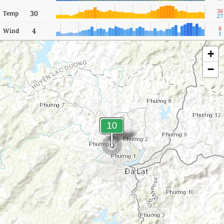
36
30
Temp
27
8
4
Wind
1
+
−