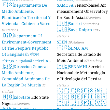
🇪🇸
Departamento De
SAMOSA
Sensor-based Air
Medio Ambiente,
measurement Observatory
Planificación Territorial Y
for South Asia
337 stations
🇹🇭
Vivienda · Gobierno Vasco
Sansiri
58 stations
🇺🇦
Save Dnipro
62 stations
1815
🇧🇩
Department Of
stations
Environment-Government
SEEN
16 stations
🇧🇷
Of The People's Republic
SEMA_AM
Of Bangladesh পরিবেশ
Secretaria de Estado de
অধিদপ্তর-গণপ্রজাতন্ত্রী বাংলাদেশ সরকার
Meio Ambiente
75 stations
🇪🇸
🇵🇪
Direccion General
SENAMHI
Servicio
17 stations
Medio Ambiente,
Nacional de Meteorología
Comunidad Autónoma De
e Hidrología del Perú
14
La Región De Murcia
11
stations
🇩🇪
🇫🇷
🇪🇸
🇳🇱
stations
🇳🇬
🇩🇰
🇧🇪
🇫🇮
🇬🇷
EdoState
Edo State
🇦🇺
🇮🇹
🇵🇱
🇻🇳
Nigeria
3 stations
🇪🇪
Eesti Välisõhu
Sensor Community