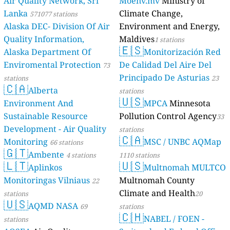
Air Quality Network, Sri
Moenv.mv
Ministry of
Lanka
Climate Change,
571077 stations
Alaska DEC- Division Of Air
Environment and Energy,
Quality Information,
Maldives
1 stations
🇪🇸
Alaska Department Of
Monitorización Red
Enviromental Protection
De Calidad Del Aire Del
73
Principado De Asturias
stations
23
🇨🇦
Alberta
stations
🇺🇸
Environment And
MPCA
Minnesota
Sustainable Resource
Pollution Control Agency
33
Development - Air Quality
stations
🇨🇦
Monitoring
MSC / UNBC AQMap
66 stations
🇬🇹
Ambente
4 stations
1110 stations
🇱🇹
🇺🇸
Aplinkos
Multnomah MULTCO
Monitoringas Vilniaus
Multnomah County
22
Climate and Health
stations
20
🇺🇸
AQMD NASA
69
stations
🇨🇭
NABEL / FOEN -
stations