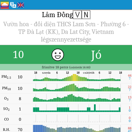
🇻🇳
Lâm Đồng
Vườn hoa - đối diện THCS Lam Sơn - Phường 6 -
TP Đà Lạt (KK), Da Lat City, Vietnam
légszennyezettsége
Jó
10
frissítve 18 perce (
)
csütörtök 18:00
18
szerda
6
12
18
csütörtök
6
12
18
44
PM
10
2.5
7
22
PM
10
10
7
13
O
8
3
7
1
SO
1
2
0
0
0
CO
0
88
70
R.H.
47