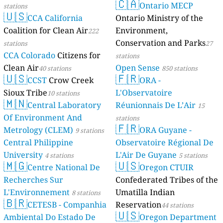
🇨🇦
Ontario MECP
stations
🇺🇸
CCA California
Ontario Ministry of the
Coalition for Clean Air
Environment,
222
Conservation and Parks
stations
27
CCA Colorado
Citizens for
stations
Clean Air
Open Sense
40 stations
850 stations
🇺🇸
🇫🇷
CCST
Crow Creek
ORA -
Sioux Tribe
L'Observatoire
10 stations
🇲🇳
Central Laboratory
Réunionnais De L’Air
15
Of Environment And
stations
🇫🇷
Metrology (CLEM)
ORA Guyane -
9 stations
Central Philippine
Observatoire Régional De
University
L'Air De Guyane
4 stations
5 stations
🇲🇬
🇺🇸
Centre National De
Oregon CTUIR
Recherches Sur
Confederated Tribes of the
L'Environnement
Umatilla Indian
8 stations
🇧🇷
CETESB - Companhia
Reservation
44 stations
🇺🇸
Ambiental Do Estado De
Oregon Department