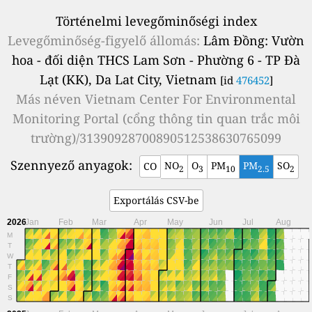
Történelmi levegőminőségi index
Levegőminőség-figyelő állomás:
Lâm Đồng: Vườn
hoa - đối diện THCS Lam Sơn - Phường 6 - TP Đà
Lạt (KK), Da Lat City, Vietnam
[id
476452
]
Más néven
Vietnam Center For Environmental
Monitoring Portal (cổng thông tin quan trắc môi
trường)/31390928700890512538630765099
Szennyező anyagok:
NO
O
PM
PM
SO
CO
2
3
10
2.5
2
Exportálás CSV-be
2026
Jan
Feb
Mar
Apr
May
Jun
Jul
Aug
M
T
W
T
F
S
S