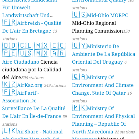
109
Für Umwelt,
stations
🇺🇸
Landwirtschaft Und
Mid-Ohio MORPC
🇫🇷
Geologie)
Airbreizh - Qualité
Mid-Ohio Regional
50 stations
De L'air En Bretagne
Planning Commission
13
150
stations
stations
🇧🇴
🇨🇱
🇲🇽
🇪🇨
🇺🇾
Ministerio De
🇵🇪
🇺🇸
🇲🇽
🇦🇷
Ambiente De La República
Aire Ciudadano
Ciencia
Oriental Del Uruguay
6
ciudadana por la Calidad
stations
🇶🇦
del Aire
Ministry Of
806 stations
🇰🇿
AirKaz.org
Environment And Climate
249 stations
🇫🇷
AirParif -
Change, State Of Qatar
16
Association De
stations
🇲🇰
Surveillance De La Qualité
Ministry Of
De L'air En Île-de-France
Environment And Physical
39
Planning – Republic Of
stations
🇱🇰
AirShare - National
North Macedonia
22 stations