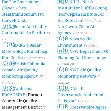
🇳🇴
For The Environment
NILU - Norsk
(Bayerisches
Institutt For Luftforskning
Staatsministerium Für
(Norwegian Institute For
Umwelt Und
Air Research)
77 stations
🇩🇪
Berlin Air Quality -
Verbraucherschutz) - LfU
Northwest Clean Air
(Luftqualität In Berlin)
Agency
46 stations
14
7 stations
🇨🇦
Nova Scotia
stations
🇮🇩
BMKG | Badan
Environment
9 stations
🇦🇺
Meteorologi, Klimatologi
NSW Department Of
Dan Geofisika
Planning And Environment
29 stations
🇨🇦
British Columbia,
131 stations
🇨🇦
Canada Air Quality
NWT Air Quality
Monitoring Agency
Monitoring Network
78
7
stations
stations
🇺🇸
🇨🇴
California
OAB - El
EDCAQMD
El Dorado
Observatorio Ambiental
County Air Quality
De Bogotá
19 stations
🇫🇷
Management District
Observatoire Agréé
75