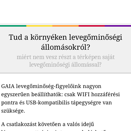
Tud a környéken levegőminőségi
állomásokról?
miért nem vesz részt a térképen saját
levegőminőségi állomással?
GAIA levegőminőség-figyelőink nagyon
egyszerűen beállíthatók: csak WIFI hozzáférési
pontra és USB-kompatibilis tápegységre van
szüksége.
A csatlakozást követően a valós idejű