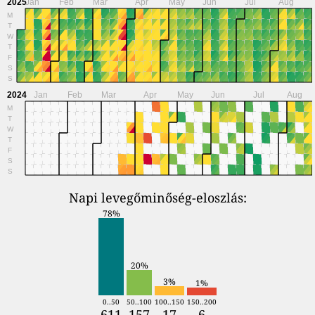
2025
Jan
Feb
Mar
Apr
May
Jun
Jul
Aug
M
T
W
T
F
S
S
2024
Jan
Feb
Mar
Apr
May
Jun
Jul
Aug
M
T
W
T
F
S
S
Napi levegőminőség-eloszlás:
78%
20%
3%
1%
0..50
50..100
100..150
150..200
611
157
17
6