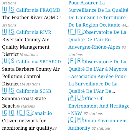
Pour Assurer La
stations
🇺🇸
California FRAQMD
Surveillance De La Qualité
The Feather River AQMD
De L’air Sur Le Territoire
1
De La Région Occitanie
stations
44
🇺🇸
🇫🇷
California RIVR
Observatoire De La
stations
Riverside County Air
Qualité De L'air En
Quality Management
Auvergne-Rhône-Alpes
84
District
16 stations
stations
🇺🇸
🇫🇷
California SBCAPCD
Observatoire De La
Santa Barbara County Air
Qualité De L'Air à Mayotte
Pollution Control
- Association Agréée Pour
District
La Surveillance De La
114 stations
🇺🇸
California SCSB
Qualité De L'Air De
🇦🇺
Sonoma Coast State
Mayotte
Office Of
4 stations
Beach
Environment And Heritage
40 stations
🇨🇴
🇪🇸
Canair.io
- NSW
97 stations
🇴🇲
Citizen network for
Oman Environment
monitoring air quality
Authority
29
62 stations