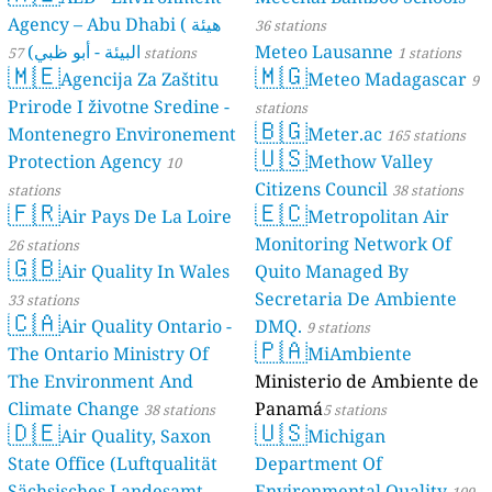
Agency – Abu Dhabi ( هيئة
36 stations
البيئة - أبو ظبي)
Meteo Lausanne
57 stations
1 stations
🇲🇪
🇲🇬
Agencija Za Zaštitu
Meteo Madagascar
9
Prirode I životne Sredine -
stations
🇧🇬
Montenegro Environement
Meter.ac
165 stations
🇺🇸
Protection Agency
Methow Valley
10
Citizens Council
stations
38 stations
🇫🇷
🇪🇨
Air Pays De La Loire
Metropolitan Air
Monitoring Network Of
26 stations
🇬🇧
Air Quality In Wales
Quito Managed By
Secretaria De Ambiente
33 stations
🇨🇦
Air Quality Ontario -
DMQ.
9 stations
🇵🇦
The Ontario Ministry Of
MiAmbiente
The Environment And
Ministerio de Ambiente de
Climate Change
Panamá
38 stations
5 stations
🇩🇪
🇺🇸
Air Quality, Saxon
Michigan
State Office (Luftqualität
Department Of
Sächsisches Landesamt
Environmental Quality