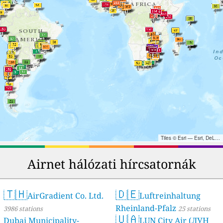
Tiles © Esri — Esri, DeLorme, NAVTEQ, TomTom, Intermap, iPC, USGS, FAO, NPS, NRCAN, GeoBase, Kadaster NL, Ordnance Survey, Esri Japan, METI, Esri China (Hong Kong), and the GIS User Community
Airnet hálózati hírcsatornák
🇹🇭
🇩🇪
AirGradient Co. Ltd.
Luftreinhaltung
Rheinland-Pfalz
3986 stations
25 stations
🇺🇦
Dubai Municipality-
LUN City Air (ЛУН