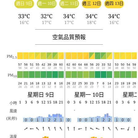
週日 9日
週一 10日
週二 11日
週三 12日
週四 13日
33°C
32°C
34°C
34°C
34°C
16°C
17°C
17°C
18°C
16°C
空氣品質預報
PM
2.5
57
56
51
55
42
39
39
60
62
60
64
68
56
20
33
52
53
50
54
59
56
54
47
43
40
32
28
51
58
58
61
59
28
19
22
38
48
48
50
50
PM
10
24
21
16
18
13
12
8
16
26
22
25
30
23
7
6
14
23
19
19
26
24
21
16
18
13
12
8
16
26
22
25
30
23
7
6
14
23
19
19
26
星期日 9日
星期一 10日
星期二
1
3
6
9
12
15
18
21
0
3
6
9
12
15
18
21
0
3
6
9
小時
-
-
風速
(米/秒)
0
0
1
1
2
2
1
0
0
0
1
1
2
2
1
0
0
溫度