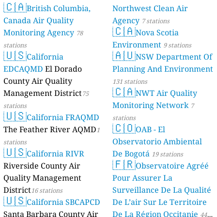
🇨🇦
British Columbia,
Northwest Clean Air
Canada Air Quality
Agency
7 stations
🇨🇦
Monitoring Agency
Nova Scotia
78
Environment
stations
9 stations
🇺🇸
🇦🇺
California
NSW Department Of
EDCAQMD
El Dorado
Planning And Environment
County Air Quality
131 stations
🇨🇦
Management District
NWT Air Quality
75
Monitoring Network
stations
7
🇺🇸
California FRAQMD
stations
🇨🇴
The Feather River AQMD
OAB - El
1
Observatorio Ambiental
stations
🇺🇸
California RIVR
De Bogotá
19 stations
🇫🇷
Riverside County Air
Observatoire Agréé
Quality Management
Pour Assurer La
District
Surveillance De La Qualité
16 stations
🇺🇸
California SBCAPCD
De L’air Sur Le Territoire
Santa Barbara County Air
De La Région Occitanie
44