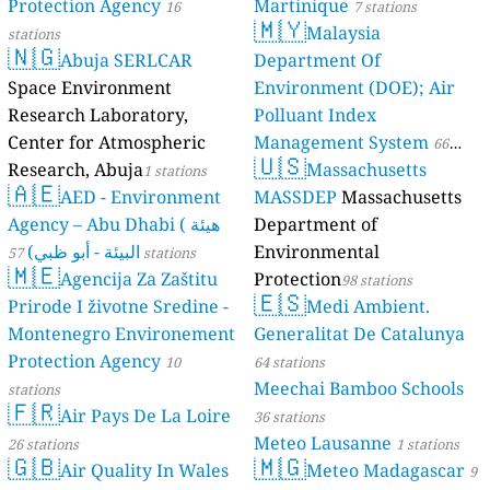
Protection Agency
Martinique
16
7 stations
🇲🇾
Malaysia
stations
🇳🇬
Abuja SERLCAR
Department Of
Space Environment
Environment (DOE); Air
Research Laboratory,
Polluant Index
Center for Atmospheric
Management System
66
🇺🇸
Research, Abuja
Massachusetts
1 stations
stations
🇦🇪
AED - Environment
MASSDEP
Massachusetts
Agency – Abu Dhabi ( هيئة
Department of
البيئة - أبو ظبي)
Environmental
57 stations
🇲🇪
Agencija Za Zaštitu
Protection
98 stations
🇪🇸
Prirode I životne Sredine -
Medi Ambient.
Montenegro Environement
Generalitat De Catalunya
Protection Agency
10
64 stations
Meechai Bamboo Schools
stations
🇫🇷
Air Pays De La Loire
36 stations
Meteo Lausanne
26 stations
1 stations
🇬🇧
🇲🇬
Air Quality In Wales
Meteo Madagascar
9