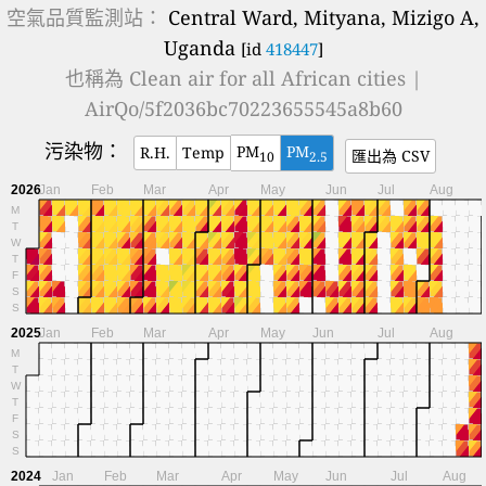
空氣品質監測站：
Central Ward, Mityana, Mizigo A,
Uganda
[id
418447
]
也稱為
Clean air for all African cities |
AirQo/5f2036bc70223655545a8b60
污染物：
PM
PM
R.H.
Temp
匯出為 CSV
10
2.5
2026
Jan
Feb
Mar
Apr
May
Jun
Jul
Aug
M
T
W
T
F
S
S
2025
Jan
Feb
Mar
Apr
May
Jun
Jul
Aug
M
T
W
T
F
S
S
2024
Jan
Feb
Mar
Apr
May
Jun
Jul
Aug