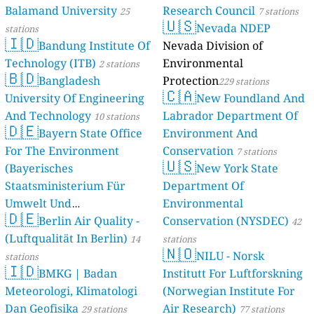
Balamand University
Research Council
stations
25
7 stations
🇺🇸
Nevada NDEP
stations
🇮🇩
Bandung Institute Of
Nevada Division of
Technology (ITB)
Environmental
2 stations
🇧🇩
Bangladesh
Protection
229 stations
🇨🇦
University Of Engineering
New Foundland And
And Technology
Labrador Department Of
10 stations
🇩🇪
Bayern State Office
Environment And
For The Environment
Conservation
7 stations
🇺🇸
(Bayerisches
New York State
Staatsministerium Für
Department Of
Umwelt Und
Environmental
🇩🇪
Berlin Air Quality -
Verbraucherschutz) - LfU
Conservation (NYSDEC)
42
(Luftqualität In Berlin)
46 stations
14
stations
🇳🇴
NILU - Norsk
stations
🇮🇩
BMKG | Badan
Institutt For Luftforskning
Meteorologi, Klimatologi
(Norwegian Institute For
Dan Geofisika
Air Research)
29 stations
77 stations