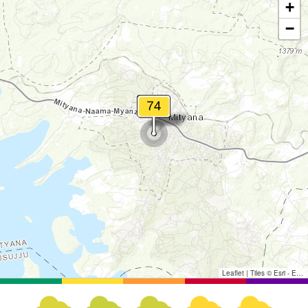
+
−
Leaflet
|
Tiles © Esri - Esri, DeLorme, NAVTEQ, TomTom, Intermap, iPC, USGS, FAO, NPS, NRCAN, GeoBase, Kadaster NL, Ordnance Survey, Esri Japan, METI, Esri China (Hong Kong), and the GIS User Community