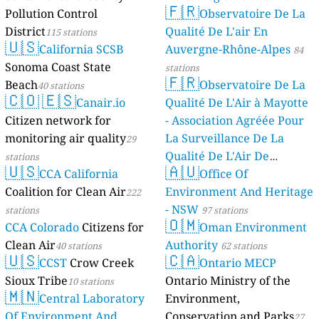
🇫🇷
Pollution Control
Observatoire De La
stations
District
Qualité De L'air En
115 stations
🇺🇸
California SCSB
Auvergne-Rhône-Alpes
84
Sonoma Coast State
stations
🇫🇷
Beach
Observatoire De La
40 stations
🇨🇴
🇪🇸
Canair.io
Qualité De L'Air à Mayotte
Citizen network for
- Association Agréée Pour
monitoring air quality
La Surveillance De La
29
Qualité De L'Air De
stations
🇺🇸
🇦🇺
CCA California
Mayotte
Office Of
4 stations
Coalition for Clean Air
Environment And Heritage
222
- NSW
stations
97 stations
🇴🇲
CCA Colorado
Citizens for
Oman Environment
Clean Air
Authority
40 stations
62 stations
🇺🇸
🇨🇦
CCST
Crow Creek
Ontario MECP
Sioux Tribe
Ontario Ministry of the
10 stations
🇲🇳
Central Laboratory
Environment,
Of Environment And
Conservation and Parks
27