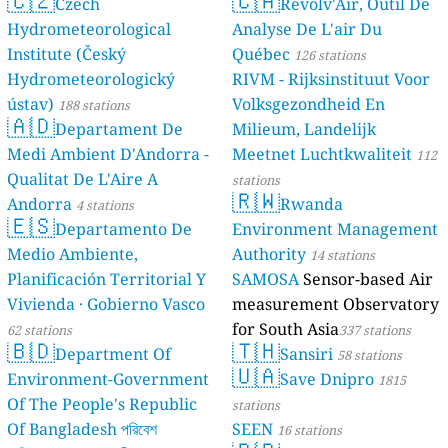
🇨🇿
🇨🇦
Czech
Revolv'Air, Outil De
Hydrometeorological
Analyse De L'air Du
Institute (Český
Québec
126 stations
Hydrometeorologický
RIVM - Rijksinstituut Voor
ústav)
Volksgezondheid En
188 stations
🇦🇩
Departament De
Milieum, Landelijk
Medi Ambient D'Andorra -
Meetnet Luchtkwaliteit
112
Qualitat De L'Aire A
stations
🇷🇼
Andorra
Rwanda
4 stations
🇪🇸
Departamento De
Environment Management
Medio Ambiente,
Authority
14 stations
Planificación Territorial Y
SAMOSA
Sensor-based Air
Vivienda · Gobierno Vasco
measurement Observatory
for South Asia
62 stations
337 stations
🇧🇩
🇹🇭
Department Of
Sansiri
58 stations
🇺🇦
Environment-Government
Save Dnipro
1815
Of The People's Republic
stations
Of Bangladesh পরিবেশ
SEEN
16 stations