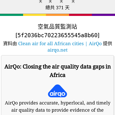
天
天
天
天
總共 371 天
空氣品質監測站
[
]
5f2036bc70223655545a8b60
資料由
Clean air for all African cities | AirQo
提供
airqo.net
AirQo: Closing the air quality data gaps in
Africa
AirQo provides accurate, hyperlocal, and timely
air quality data to provide evidence of the