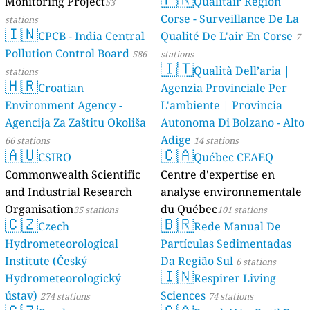
Monitoring Project
Qualitair Région
53
Corse - Surveillance De La
stations
🇮🇳
CPCB - India Central
Qualité De L'air En Corse
7
Pollution Control Board
586
stations
🇮🇹
Qualità Dell’aria |
stations
🇭🇷
Croatian
Agenzia Provinciale Per
Environment Agency -
L'ambiente | Provincia
Agencija Za Zaštitu Okoliša
Autonoma Di Bolzano - Alto
Adige
66 stations
14 stations
🇦🇺
🇨🇦
CSIRO
Québec CEAEQ
Commonwealth Scientific
Centre d'expertise en
and Industrial Research
analyse environnementale
Organisation
du Québec
35 stations
101 stations
🇨🇿
🇧🇷
Czech
Rede Manual De
Hydrometeorological
Partículas Sedimentadas
Institute (Český
Da Região Sul
6 stations
🇮🇳
Hydrometeorologický
Respirer Living
ústav)
Sciences
274 stations
74 stations