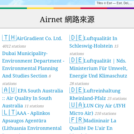
Tiles © Esri — Esri, DeLorme, NAVTEQ, TomTom, Intermap, iPC, USGS, FAO, NPS, NRCAN, GeoBase, Kadaster NL, Ordnance Survey, Esri Japan, METI, Esri China (Hong Kong), and the GIS User Community
Airnet 網路來源
🇹🇭
🇩🇪
AirGradient Co. Ltd.
Luftqualität In
Schleswig-Holstein
4012 stations
15
Dubai Municipality-
stations
🇩🇪
Environment Department -
Luftqualität | Nds.
Environmental Planning
Ministerium Für Umwelt,
And Studies Section
Energie Und Klimaschutz
8
stations
28 stations
🇦🇺
🇩🇪
EPA South Australia
Luftreinhaltung
:: Air Quality In South
Rheinland-Pfalz
25 stations
🇺🇦
Australia
LUN City Air (ЛУН
11 stations
🇱🇹
AAA - Aplinkos
Місто Air)
210 stations
🇫🇷
Apsaugos Agentūra
Madininair La
(Lithuania Environmental
Qualité De L’air En