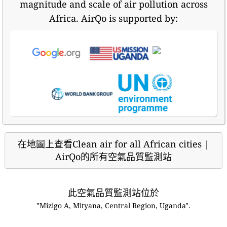
magnitude and scale of air pollution across
Africa. AirQo is supported by:
在地圖上查看Clean air for all African cities |
AirQo的所有空氣品質監測站
此空氣品質監測站位於
"Mizigo A, Mityana, Central Region, Uganda".