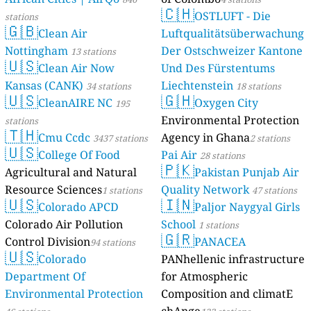
🇨🇭
OSTLUFT - Die
stations
🇬🇧
Clean Air
Luftqualitätsüberwachung
Nottingham
Der Ostschweizer Kantone
13 stations
🇺🇸
Clean Air Now
Und Des Fürstentums
Kansas (CANK)
Liechtenstein
34 stations
18 stations
🇺🇸
🇬🇭
CleanAIRE NC
Oxygen City
195
Environmental Protection
stations
🇹🇭
Cmu Ccdc
Agency in Ghana
3437 stations
2 stations
🇺🇸
College Of Food
Pai Air
28 stations
🇵🇰
Agricultural and Natural
Pakistan Punjab Air
Resource Sciences
Quality Network
1 stations
47 stations
🇺🇸
🇮🇳
Colorado APCD
Paljor Naygyal Girls
Colorado Air Pollution
School
1 stations
🇬🇷
Control Division
PANACEA
94 stations
🇺🇸
Colorado
PANhellenic infrastructure
Department Of
for Atmospheric
Environmental Protection
Composition and climatE