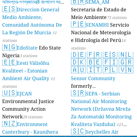
🇧🇷
অধিদপ্তর-গণপ্রজাতন্ত্রী বাংলাদেশ সরকার
SEMA_AM
🇪🇸
Direccion General
Secretaria de Estado de
17 stations
Medio Ambiente,
Meio Ambiente
75 stations
🇵🇪
Comunidad Autónoma De
SENAMHI
Servicio
La Región De Murcia
Nacional de Meteorología
11
e Hidrología del Perú
stations
14
🇳🇬
EdoState
Edo State
stations
🇩🇪
🇫🇷
🇪🇸
🇳🇱
Nigeria
3 stations
🇪🇪
🇩🇰
🇧🇪
🇫🇮
🇬🇷
Eesti Välisõhu
🇦🇺
🇮🇹
🇵🇱
🇻🇳
Kvaliteet - Estonian
Ambient Air Quality
Sensor Community
11
formerly
stations
🇺🇸
🇸🇷
EJCAN
luftdaten.info
SEPA - Serbian
35819 stations
Environmental Justice
National Air Monitoring
Community Action
Network (Državna Mreža
Network
Za Automatski Monitoring
28 stations
🇳🇿
Environment
Kvaliteta Vazduha)
121
🇸🇨
Canterbury - Kaunihera
Seychelles Air
stations