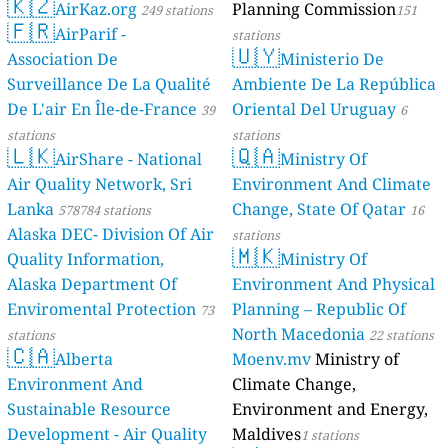
🇰🇿
AirKaz.org
Planning Commission
249 stations
151
🇫🇷
AirParif -
stations
🇺🇾
Association De
Ministerio De
Surveillance De La Qualité
Ambiente De La República
De L'air En Île-de-France
Oriental Del Uruguay
39
6
stations
stations
🇱🇰
🇶🇦
AirShare - National
Ministry Of
Air Quality Network, Sri
Environment And Climate
Lanka
Change, State Of Qatar
578784 stations
16
Alaska DEC- Division Of Air
stations
🇲🇰
Quality Information,
Ministry Of
Alaska Department Of
Environment And Physical
Enviromental Protection
Planning – Republic Of
73
North Macedonia
stations
22 stations
🇨🇦
Alberta
Moenv.mv
Ministry of
Environment And
Climate Change,
Sustainable Resource
Environment and Energy,
Development - Air Quality
Maldives
1 stations