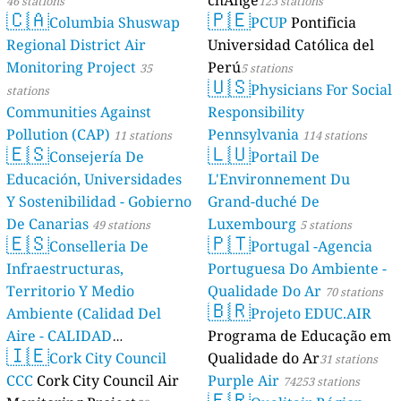
chAnge
46 stations
123 stations
🇨🇦
🇵🇪
Columbia Shuswap
PCUP
Pontificia
Regional District Air
Universidad Católica del
Monitoring Project
Perú
35
5 stations
🇺🇸
Physicians For Social
stations
Communities Against
Responsibility
Pollution (CAP)
Pennsylvania
11 stations
114 stations
🇪🇸
🇱🇺
Consejería De
Portail De
Educación, Universidades
L'Environnement Du
Y Sostenibilidad - Gobierno
Grand-duché De
De Canarias
Luxembourg
49 stations
5 stations
🇪🇸
🇵🇹
Conselleria De
Portugal -Agencia
Infraestructuras,
Portuguesa Do Ambiente -
Territorio Y Medio
Qualidade Do Ar
70 stations
🇧🇷
Ambiente (Calidad Del
Projeto EDUC.AIR
Aire - CALIDAD
Programa de Educação em
🇮🇪
AMBIENTAL)
Cork City Council
Qualidade do Ar
23 stations
31 stations
CCC
Cork City Council Air
Purple Air
74253 stations
🇫🇷