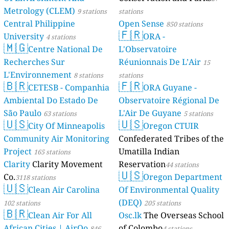
Metrology (CLEM)
9 stations
stations
Central Philippine
Open Sense
850 stations
🇫🇷
University
ORA -
4 stations
🇲🇬
Centre National De
L'Observatoire
Recherches Sur
Réunionnais De L’Air
15
L'Environnement
8 stations
stations
🇧🇷
🇫🇷
CETESB - Companhia
ORA Guyane -
Ambiental Do Estado De
Observatoire Régional De
São Paulo
L'Air De Guyane
63 stations
5 stations
🇺🇸
🇺🇸
City Of Minneapolis
Oregon CTUIR
Community Air Monitoring
Confederated Tribes of the
Project
Umatilla Indian
165 stations
Clarity
Clarity Movement
Reservation
44 stations
🇺🇸
Co.
Oregon Department
3118 stations
🇺🇸
Clean Air Carolina
Of Environmental Quality
(DEQ)
102 stations
205 stations
🇧🇷
Clean Air For All
Osc.lk
The Overseas School
African Cities | AirQo
of Colombo
846
4 stations