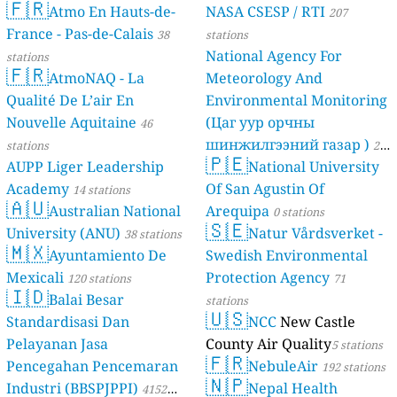
🇫🇷
Atmo En Hauts-de-
NASA CSESP / RTI
207
France - Pas-de-Calais
38
stations
National Agency For
stations
🇫🇷
AtmoNAQ - La
Meteorology And
Qualité De L’air En
Environmental Monitoring
Nouvelle Aquitaine
(Цаг уур орчны
46
шинжилгээний газар )
stations
21
🇵🇪
AUPP Liger Leadership
National University
stations
Academy
Of San Agustin Of
14 stations
🇦🇺
Australian National
Arequipa
0 stations
🇸🇪
University (ANU)
Natur Vårdsverket -
38 stations
🇲🇽
Ayuntamiento De
Swedish Environmental
Mexicali
Protection Agency
120 stations
71
🇮🇩
Balai Besar
stations
🇺🇸
Standardisasi Dan
NCC
New Castle
Pelayanan Jasa
County Air Quality
5 stations
🇫🇷
Pencegahan Pencemaran
NebuleAir
192 stations
🇳🇵
Industri (BBSPJPPI)
Nepal Health
4152