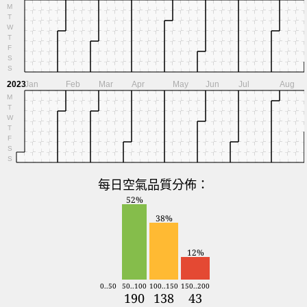
M
T
W
T
F
S
S
2023
Jan
Feb
Mar
Apr
May
Jun
Jul
Aug
M
T
W
T
F
S
S
每日空氣品質分佈：
52%
38%
12%
0..50
50..100
100..150
150..200
190
138
43