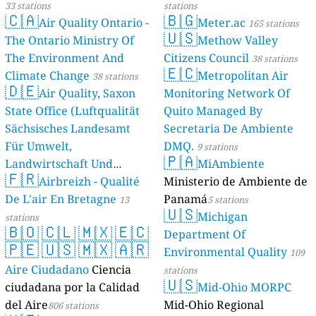
33 stations
stations
🇨🇦
🇧🇬
Air Quality Ontario -
Meter.ac
165 stations
🇺🇸
The Ontario Ministry Of
Methow Valley
The Environment And
Citizens Council
38 stations
🇪🇨
Climate Change
Metropolitan Air
38 stations
🇩🇪
Air Quality, Saxon
Monitoring Network Of
State Office (Luftqualität
Quito Managed By
Sächsisches Landesamt
Secretaria De Ambiente
Für Umwelt,
DMQ.
9 stations
🇵🇦
Landwirtschaft Und
MiAmbiente
🇫🇷
Geologie)
Airbreizh - Qualité
Ministerio de Ambiente de
50 stations
De L'air En Bretagne
Panamá
13
5 stations
🇺🇸
Michigan
stations
🇧🇴
🇨🇱
🇲🇽
🇪🇨
Department Of
🇵🇪
🇺🇸
🇲🇽
🇦🇷
Environmental Quality
109
Aire Ciudadano
Ciencia
stations
🇺🇸
ciudadana por la Calidad
Mid-Ohio MORPC
del Aire
Mid-Ohio Regional
806 stations