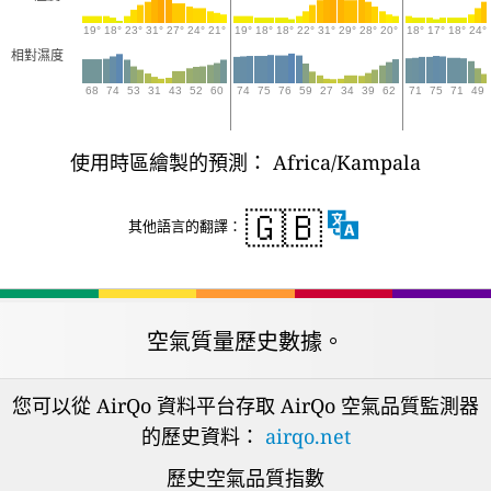
19°
18°
23°
31°
27°
24°
21°
19°
18°
18°
22°
31°
29°
28°
20°
18°
17°
18°
24°
相對濕度
68
74
53
31
43
52
60
74
75
76
59
27
34
39
62
71
75
71
49
使用時區繪製的預測： Africa/Kampala
🇬🇧
其他語言的翻譯：
空氣質量歷史數據。
您可以從 AirQo 資料平台存取 AirQo 空氣品質監測器
的歷史資料：
airqo.net
歷史空氣品質指數