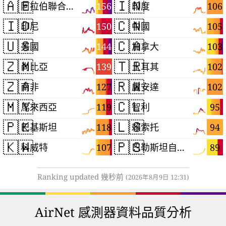
🇦🇪
🇮🇳
156
106
阿拉伯聯合大公國
印度
🇮🇩
🇨🇳
150
105
印尼
中國
🇺🇸
🇨🇦
144
103
美國
加拿大
🇿🇲
🇹🇷
139
102
尚比亞
土耳其
🇿🇦
🇷🇼
127
102
南非
盧安達
🇲🇾
🇨🇱
119
95
馬來西亞
智利
🇵🇰
🇱🇸
118
94
巴基斯坦
賴索托
🇰🇼
🇵🇸
107
89
科威特
巴勒斯坦自治區
Ranking updated 幾秒前
(2026年8月9日 12:31)
AirNet 感測器資料品質分析