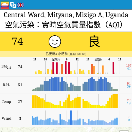
Central Ward, Mityana, Mizigo A, Uganda
空氣污染：實時空氣質量指數（AQI）
良
74
已更新4 小時前 (
)
星期日 09:00
星期六
12
18
6
12
18
星期日
6
12
167
PM
74
2.5
44
94
61
R.H.
59
27
27
Temp
19
7
3
Wind
0