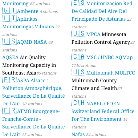
🇪🇸
Monitoring
Monitorización Red
66 stations
🇬🇹
Ambente
De Calidad Del Aire Del
4 stations
🇱🇹
Aplinkos
Principado De Asturias
23
Monitoringas Vilniaus
22
stations
🇺🇸
MPCA
Minnesota
stations
🇺🇸
AQMD NASA
Pollution Control Agency
69
33
stations
stations
🇨🇦
AQSEA
Air Quality
MSC / UNBC AQMap
Monitoring Capacity in
1110 stations
🇺🇸
Southeast Asia
Multnomah MULTCO
85 stations
🇫🇷
ASPA Alsace :
Multnomah County
Pollution Atmosphérique,
Climate and Health
20
Surveillance De La Qualité
stations
🇨🇭
De L’air
NABEL / FOEN -
50 stations
🇫🇷
ATMO Bourgogne-
Switzerland Federal Office
Franche-Comté -
For The Environment
14
Surveillance De La Qualite
stations
De L’air
Nafas
23 stations
84 stations