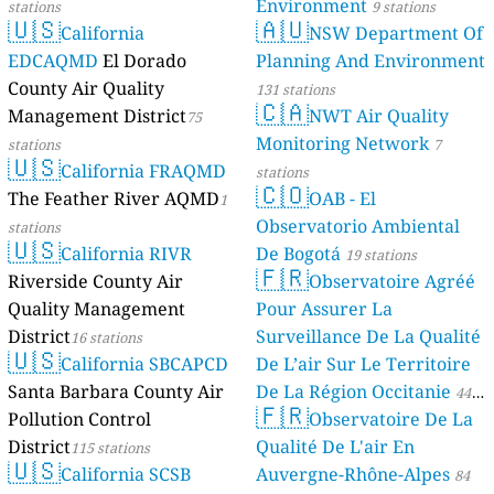
Environment
stations
9 stations
🇺🇸
🇦🇺
California
NSW Department Of
EDCAQMD
El Dorado
Planning And Environment
County Air Quality
131 stations
🇨🇦
Management District
NWT Air Quality
75
Monitoring Network
stations
7
🇺🇸
California FRAQMD
stations
🇨🇴
The Feather River AQMD
OAB - El
1
Observatorio Ambiental
stations
🇺🇸
California RIVR
De Bogotá
19 stations
🇫🇷
Riverside County Air
Observatoire Agréé
Quality Management
Pour Assurer La
District
Surveillance De La Qualité
16 stations
🇺🇸
California SBCAPCD
De L’air Sur Le Territoire
Santa Barbara County Air
De La Région Occitanie
44
🇫🇷
Pollution Control
Observatoire De La
stations
District
Qualité De L'air En
115 stations
🇺🇸
California SCSB
Auvergne-Rhône-Alpes
84