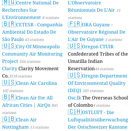
🇲🇬
Centre National De
L'Observatoire
Recherches Sur
Réunionnais De L’Air
15
L'Environnement
8 stations
stations
🇧🇷
🇫🇷
CETESB - Companhia
ORA Guyane -
Ambiental Do Estado De
Observatoire Régional De
São Paulo
L'Air De Guyane
63 stations
5 stations
🇺🇸
🇺🇸
City Of Minneapolis
Oregon CTUIR
Community Air Monitoring
Confederated Tribes of the
Project
Umatilla Indian
164 stations
Clarity
Clarity Movement
Reservation
44 stations
🇺🇸
Co.
Oregon Department
3118 stations
🇺🇸
Clean Air Carolina
Of Environmental Quality
(DEQ)
102 stations
205 stations
🇧🇷
Clean Air For All
Osc.lk
The Overseas School
African Cities | AirQo
of Colombo
845
4 stations
🇨🇭
OSTLUFT - Die
stations
🇬🇧
Clean Air
Luftqualitätsüberwachung
Nottingham
Der Ostschweizer Kantone
13 stations