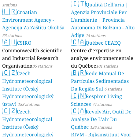
🇮🇹
Qualità Dell’aria |
stations
🇭🇷
Croatian
Agenzia Provinciale Per
Environment Agency -
L'ambiente | Provincia
Agencija Za Zaštitu Okoliša
Autonoma Di Bolzano - Alto
Adige
66 stations
14 stations
🇦🇺
🇨🇦
CSIRO
Québec CEAEQ
Commonwealth Scientific
Centre d'expertise en
and Industrial Research
analyse environnementale
Organisation
du Québec
35 stations
101 stations
🇨🇿
🇧🇷
Czech
Rede Manual De
Hydrometeorological
Partículas Sedimentadas
Institute (Český
Da Região Sul
6 stations
🇮🇳
Hydrometeorologický
Respirer Living
ústav)
Sciences
188 stations
74 stations
🇨🇿
🇨🇦
Czech
Revolv'Air, Outil De
Hydrometeorological
Analyse De L'air Du
Institute (Český
Québec
126 stations
Hydrometeorologický
RIVM - Rijksinstituut Voor