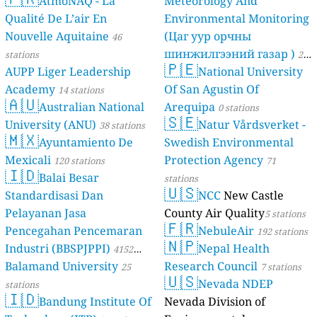
AtmoNAQ - La
Meteorology And
Qualité De L’air En
Environmental Monitoring
Nouvelle Aquitaine
(Цаг уур орчны
46
шинжилгээний газар )
stations
21
🇵🇪
AUPP Liger Leadership
National University
stations
Academy
Of San Agustin Of
14 stations
🇦🇺
Australian National
Arequipa
0 stations
🇸🇪
University (ANU)
Natur Vårdsverket -
38 stations
🇲🇽
Ayuntamiento De
Swedish Environmental
Mexicali
Protection Agency
120 stations
71
🇮🇩
Balai Besar
stations
🇺🇸
Standardisasi Dan
NCC
New Castle
Pelayanan Jasa
County Air Quality
5 stations
🇫🇷
Pencegahan Pencemaran
NebuleAir
192 stations
🇳🇵
Industri (BBSPJPPI)
Nepal Health
4152
Balamand University
Research Council
stations
25
7 stations
🇺🇸
Nevada NDEP
stations
🇮🇩
Bandung Institute Of
Nevada Division of