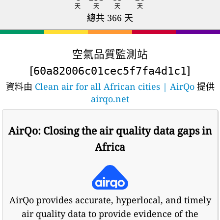
天
天
天
天
總共 366 天
空氣品質監測站
[
]
60a82006c01cec5f7fa4d1c1
資料由
Clean air for all African cities | AirQo
提供
airqo.net
AirQo: Closing the air quality data gaps in
Africa
AirQo provides accurate, hyperlocal, and timely
air quality data to provide evidence of the