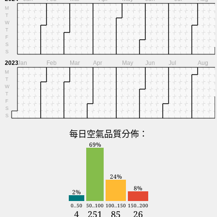
M
T
W
T
F
S
S
2023
Jan
Feb
Mar
Apr
May
Jun
Jul
Aug
M
T
W
T
F
S
S
每日空氣品質分佈：
69%
24%
8%
2%
0..50
50..100
100..150
150..200
4
251
85
26