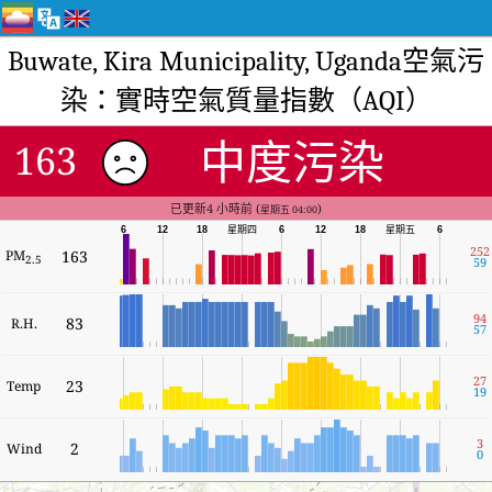
Buwate, Kira Municipality, Uganda空氣污
染：實時空氣質量指數（AQI）
中度污染
163
已更新4 小時前 (
)
星期五 04:00
6
12
18
星期四
6
12
18
星期五
6
252
PM
163
2.5
59
94
83
R.H.
57
27
23
Temp
19
3
2
Wind
0