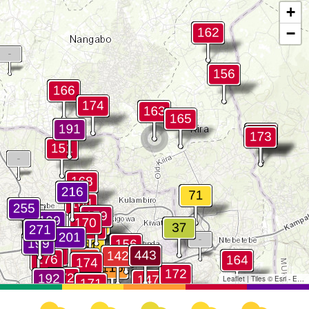
+
−
Leaflet
|
Tiles © Esri - Esri, DeLorme, NAVTEQ, TomTom, Intermap, iPC, USGS, FAO, NPS, NRCAN, GeoBase, Kadaster NL, Ordnance Survey, Esri Japan, METI, Esri China (Hong Kong), and the GIS User Community