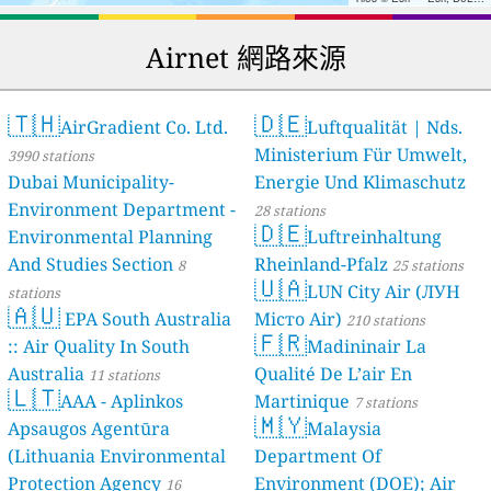
Airnet 網路來源
🇹🇭
🇩🇪
AirGradient Co. Ltd.
Luftqualität | Nds.
Ministerium Für Umwelt,
3990 stations
Dubai Municipality-
Energie Und Klimaschutz
Environment Department -
28 stations
🇩🇪
Environmental Planning
Luftreinhaltung
And Studies Section
Rheinland-Pfalz
8
25 stations
🇺🇦
LUN City Air (ЛУН
stations
🇦🇺
EPA South Australia
Місто Air)
210 stations
🇫🇷
:: Air Quality In South
Madininair La
Australia
Qualité De L’air En
11 stations
🇱🇹
AAA - Aplinkos
Martinique
7 stations
🇲🇾
Apsaugos Agentūra
Malaysia
(Lithuania Environmental
Department Of
Protection Agency
Environment (DOE); Air
16