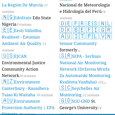
La Región De Murcia
Nacional de Meteorología
11
e Hidrología del Perú
stations
14
🇳🇬
EdoState
Edo State
stations
🇩🇪
🇫🇷
🇪🇸
🇳🇱
Nigeria
3 stations
🇪🇪
🇩🇰
🇧🇪
🇫🇮
🇬🇷
Eesti Välisõhu
🇦🇺
🇮🇹
🇵🇱
🇻🇳
Kvaliteet - Estonian
Ambient Air Quality
Sensor Community
11
formerly
stations
🇺🇸
🇸🇷
EJCAN
luftdaten.info
SEPA - Serbian
35810 stations
Environmental Justice
National Air Monitoring
Community Action
Network (Državna Mreža
Network
Za Automatski Monitoring
28 stations
🇳🇿
Environment
Kvaliteta Vazduha)
121
🇸🇨
Canterbury - Kaunihera
Seychelles Air
stations
Taiao Ki Waitaha
Monitoring
10 stations
12 stations
🇦🇺
🇬🇩
Environment
SGU-GND
St.
Protection Authority | EPA
George’s University
14
Victoria
40 stations
stations