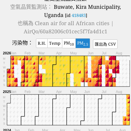
空氣品質監測站：
Buwate, Kira Municipality,
Uganda
[id
418483
]
也稱為
Clean air for all African cities |
AirQo/60a82006c01cec5f7fa4d1c1
污染物：
PM
PM
R.H.
Temp
匯出為 CSV
10
2.5
2026
Jan
Feb
Mar
Apr
May
Jun
Jul
Aug
M
T
W
T
F
S
S
2025
Jan
Feb
Mar
Apr
May
Jun
Jul
Aug
M
T
W
T
F
S
S
2024
Jan
Feb
Mar
Apr
May
Jun
Jul
Aug