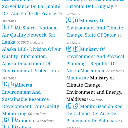
Surveillance De La Qualité
Oriental Del Uruguay
6
De L'air En Île-de-France
39
stations
🇶🇦
Ministry Of
stations
🇱🇰
AirShare - National
Environment And Climate
Air Quality Network, Sri
Change, State Of Qatar
16
Lanka
572972 stations
stations
🇲🇰
Alaska DEC- Division Of Air
Ministry Of
Quality Information,
Environment And Physical
Alaska Department Of
Planning – Republic Of
Enviromental Protection
North Macedonia
73
22 stations
Moenv.mv
Ministry of
stations
🇨🇦
Alberta
Climate Change,
Environment And
Environment and Energy,
Sustainable Resource
Maldives
1 stations
🇪🇸
Development - Air Quality
Monitorización Red
Monitoring
De Calidad Del Aire Del
66 stations
🇬🇹
Ambente
Principado De Asturias
4 stations
23
🇱🇹
Aplinkos