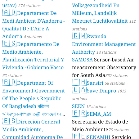
ústav)
Volksgezondheid En
274 stations
🇦🇩
Departament De
Milieum, Landelijk
Medi Ambient D'Andorra -
Meetnet Luchtkwaliteit
112
Qualitat De L'Aire A
stations
🇷🇼
Andorra
Rwanda
4 stations
🇪🇸
Departamento De
Environment Management
Medio Ambiente,
Authority
14 stations
Planificación Territorial Y
SAMOSA
Sensor-based Air
Vivienda · Gobierno Vasco
measurement Observatory
for South Asia
62 stations
337 stations
🇧🇩
🇹🇭
Department Of
Sansiri
58 stations
🇺🇦
Environment-Government
Save Dnipro
1815
Of The People's Republic
stations
Of Bangladesh পরিবেশ
SEEN
16 stations
🇧🇷
অধিদপ্তর-গণপ্রজাতন্ত্রী বাংলাদেশ সরকার
SEMA_AM
🇪🇸
Direccion General
Secretaria de Estado de
17 stations
Medio Ambiente,
Meio Ambiente
75 stations
🇵🇪
Comunidad Autónoma De
SENAMHI
Servicio