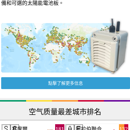
備和可選的太陽能電池板。
點擊了解更多信息
空气质量最差城市排名
🇸🇨
🇦🇪
181
132
塞席爾
阿拉伯聯合大公國