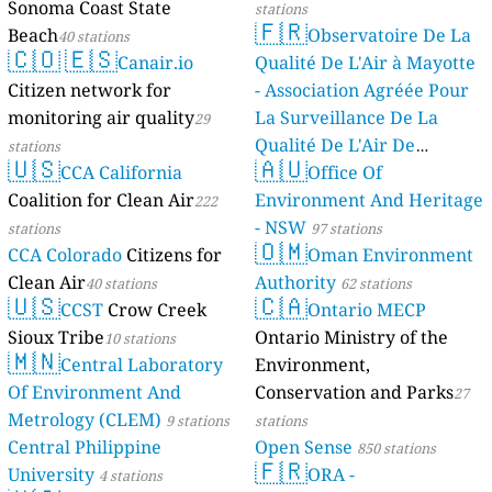
Sonoma Coast State
stations
🇫🇷
Beach
Observatoire De La
40 stations
🇨🇴
🇪🇸
Canair.io
Qualité De L'Air à Mayotte
Citizen network for
- Association Agréée Pour
monitoring air quality
La Surveillance De La
29
Qualité De L'Air De
stations
🇺🇸
🇦🇺
CCA California
Mayotte
Office Of
4 stations
Coalition for Clean Air
Environment And Heritage
222
- NSW
stations
97 stations
🇴🇲
CCA Colorado
Citizens for
Oman Environment
Clean Air
Authority
40 stations
62 stations
🇺🇸
🇨🇦
CCST
Crow Creek
Ontario MECP
Sioux Tribe
Ontario Ministry of the
10 stations
🇲🇳
Central Laboratory
Environment,
Of Environment And
Conservation and Parks
27
Metrology (CLEM)
9 stations
stations
Central Philippine
Open Sense
850 stations
🇫🇷
University
ORA -
4 stations