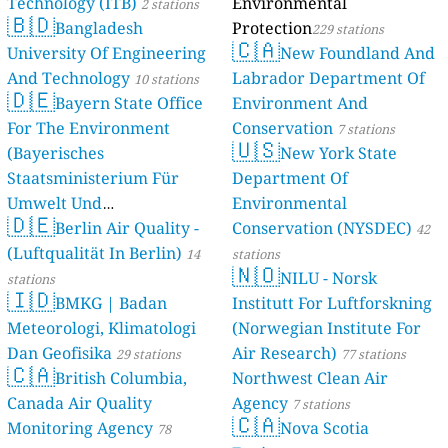
Technology (ITB)
Environmental
2 stations
🇧🇩
Bangladesh
Protection
229 stations
🇨🇦
University Of Engineering
New Foundland And
And Technology
Labrador Department Of
10 stations
🇩🇪
Bayern State Office
Environment And
For The Environment
Conservation
7 stations
🇺🇸
(Bayerisches
New York State
Staatsministerium Für
Department Of
Umwelt Und
Environmental
🇩🇪
Berlin Air Quality -
Verbraucherschutz) - LfU
Conservation (NYSDEC)
42
(Luftqualität In Berlin)
46 stations
14
stations
🇳🇴
NILU - Norsk
stations
🇮🇩
BMKG | Badan
Institutt For Luftforskning
Meteorologi, Klimatologi
(Norwegian Institute For
Dan Geofisika
Air Research)
29 stations
77 stations
🇨🇦
British Columbia,
Northwest Clean Air
Canada Air Quality
Agency
7 stations
🇨🇦
Monitoring Agency
Nova Scotia
78