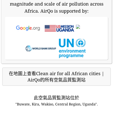
magnitude and scale of air pollution across
Africa. AirQo is supported by:
在地圖上查看Clean air for all African cities |
AirQo的所有空氣品質監測站
此空氣品質監測站位於
"Buwate, Kira, Wakiso, Central Region, Uganda".