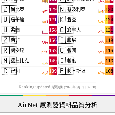
🇿🇲
🇳🇬
179
130
尚比亞
奈及利亞
🇺🇬
🇰🇪
171
124
烏干達
肯亞
🇺🇸
🇨🇦
158
121
美國
加拿大
🇿🇦
🇮🇩
156
119
南非
印尼
🇷🇼
🇨🇳
152
115
盧安達
中國
🇲🇿
🇮🇳
149
113
莫三比克
印度
🇨🇱
🇵🇰
139
108
智利
巴基斯坦
Ranking updated 幾秒前
(2026年8月7日 07:30)
AirNet 感測器資料品質分析