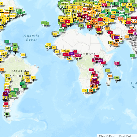
Tiles © Esri — Esri, DeLorme, NAVTEQ, TomTom, Intermap, iPC, USGS, FAO, NPS, NRCAN, GeoBase, Kadaster NL, Ordnance Survey, Esri Japan, METI, Esri China (Hong Kong), and the GIS User Community