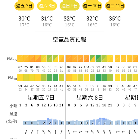
週五 7日
週六 8日
週日 9日
週一 10日
週二 11日
30°C
31°C
32°C
32°C
35°C
17°C
16°C
16°C
16°C
16°C
空氣品質預報
PM
2.5
67
75
91
98
56
36
55
76
89
82
92
104
62
23
41
59
67
66
70
81
66
68
79
73
45
30
34
61
86
81
83
86
25
12
33
49
65
65
64
72
PM
10
53
44
47
57
35
17
14
41
65
51
43
53
32
8
16
33
50
46
40
47
53
44
47
57
35
17
14
41
65
51
43
53
32
8
16
33
50
46
40
47
星期五 7日
星期六 8日
星期日
1
3
6
9
12
15
18
21
0
3
6
9
12
15
18
21
0
3
6
9
小時
風速
(米/秒)
0
0
1
2
2
1
1
0
1
0
0
2
3
2
1
1
1
0
1