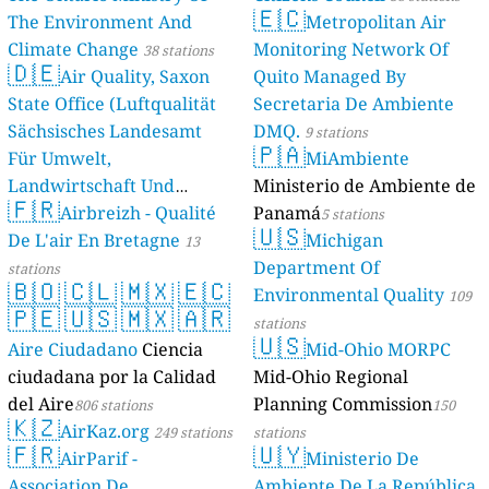
🇪🇨
The Environment And
Metropolitan Air
Climate Change
Monitoring Network Of
38 stations
🇩🇪
Air Quality, Saxon
Quito Managed By
State Office (Luftqualität
Secretaria De Ambiente
Sächsisches Landesamt
DMQ.
9 stations
🇵🇦
Für Umwelt,
MiAmbiente
Landwirtschaft Und
Ministerio de Ambiente de
🇫🇷
Geologie)
Airbreizh - Qualité
Panamá
50 stations
5 stations
🇺🇸
De L'air En Bretagne
Michigan
13
Department Of
stations
🇧🇴
🇨🇱
🇲🇽
🇪🇨
Environmental Quality
109
🇵🇪
🇺🇸
🇲🇽
🇦🇷
stations
🇺🇸
Aire Ciudadano
Ciencia
Mid-Ohio MORPC
ciudadana por la Calidad
Mid-Ohio Regional
del Aire
Planning Commission
806 stations
150
🇰🇿
AirKaz.org
249 stations
stations
🇫🇷
🇺🇾
AirParif -
Ministerio De
Association De
Ambiente De La República