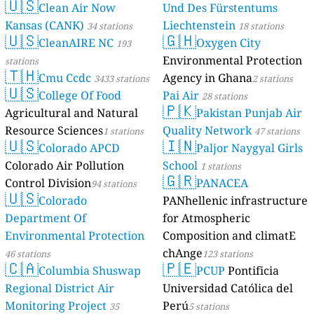
🇺🇸
Clean Air Now
Und Des Fürstentums
Kansas (CANK)
Liechtenstein
34 stations
18 stations
🇺🇸
🇬🇭
CleanAIRE NC
Oxygen City
193
Environmental Protection
stations
🇹🇭
Cmu Ccdc
Agency in Ghana
3433 stations
2 stations
🇺🇸
College Of Food
Pai Air
28 stations
🇵🇰
Agricultural and Natural
Pakistan Punjab Air
Resource Sciences
Quality Network
1 stations
47 stations
🇺🇸
🇮🇳
Colorado APCD
Paljor Naygyal Girls
Colorado Air Pollution
School
1 stations
🇬🇷
Control Division
PANACEA
94 stations
🇺🇸
Colorado
PANhellenic infrastructure
Department Of
for Atmospheric
Environmental Protection
Composition and climatE
chAnge
46 stations
123 stations
🇨🇦
🇵🇪
Columbia Shuswap
PCUP
Pontificia
Regional District Air
Universidad Católica del
Monitoring Project
Perú
35
5 stations