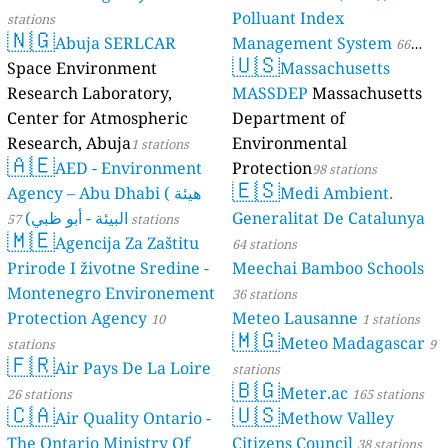
Polluant Index
stations
🇳🇬
Abuja SERLCAR
Management System
66
🇺🇸
Space Environment
Massachusetts
stations
Research Laboratory,
MASSDEP
Massachusetts
Center for Atmospheric
Department of
Research, Abuja
Environmental
1 stations
🇦🇪
AED - Environment
Protection
98 stations
🇪🇸
Agency – Abu Dhabi ( هيئة
Medi Ambient.
البيئة - أبو ظبي)
Generalitat De Catalunya
57 stations
🇲🇪
Agencija Za Zaštitu
64 stations
Prirode I životne Sredine -
Meechai Bamboo Schools
Montenegro Environement
36 stations
Protection Agency
Meteo Lausanne
10
1 stations
🇲🇬
Meteo Madagascar
stations
9
🇫🇷
Air Pays De La Loire
stations
🇧🇬
Meter.ac
26 stations
165 stations
🇨🇦
🇺🇸
Air Quality Ontario -
Methow Valley
The Ontario Ministry Of
Citizens Council
38 stations