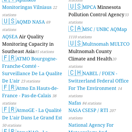
stations
🇺🇸
Monitoringas Vilniaus
MPCA
Minnesota
22
Pollution Control Agency
stations
33
🇺🇸
AQMD NASA
69
stations
🇨🇦
MSC / UNBC AQMap
stations
AQSEA
Air Quality
1110 stations
🇺🇸
Monitoring Capacity in
Multnomah MULTCO
Southeast Asia
Multnomah County
85 stations
🇫🇷
ATMO Bourgogne-
Climate and Health
20
Franche-Comté -
stations
🇨🇭
Surveillance De La Qualite
NABEL / FOEN -
De L’air
Switzerland Federal Office
23 stations
🇫🇷
Atmo En Hauts-de-
For The Environment
14
France - Pas-de-Calais
38
stations
Nafas
stations
84 stations
🇫🇷
AtmoGE - La Qualité
NASA CSESP / RTI
207
De L’air Dans Le Grand Est
stations
National Agency For
50 stations
🇫🇷