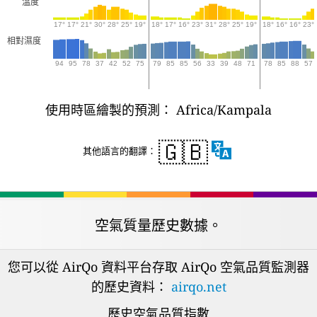
溫度
17°
17°
21°
30°
28°
25°
19°
18°
17°
16°
23°
31°
28°
25°
19°
18°
16°
16°
23°
相對濕度
94
95
78
37
42
52
75
79
85
85
56
33
39
48
71
78
85
88
57
使用時區繪製的預測： Africa/Kampala
🇬🇧
其他語言的翻譯：
空氣質量歷史數據。
您可以從 AirQo 資料平台存取 AirQo 空氣品質監測器
的歷史資料：
airqo.net
歷史空氣品質指數