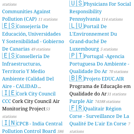
🇺🇸
Physicians For Social
stations
Communities Against
Responsibility
Pollution (CAP)
Pennsylvania
11 stations
114 stations
🇪🇸
🇱🇺
Consejería De
Portail De
Educación, Universidades
L'Environnement Du
Y Sostenibilidad - Gobierno
Grand-duché De
De Canarias
Luxembourg
49 stations
5 stations
🇪🇸
🇵🇹
Conselleria De
Portugal -Agencia
Infraestructuras,
Portuguesa Do Ambiente -
Territorio Y Medio
Qualidade Do Ar
70 stations
🇧🇷
Ambiente (Calidad Del
Projeto EDUC.AIR
Aire - CALIDAD
Programa de Educação em
🇮🇪
AMBIENTAL)
Cork City Council
Qualidade do Ar
23 stations
31 stations
CCC
Cork City Council Air
Purple Air
74188 stations
🇫🇷
Monitoring Project
Qualitair Région
53
Corse - Surveillance De La
stations
🇮🇳
CPCB - India Central
Qualité De L'air En Corse
7
Pollution Control Board
586
stations