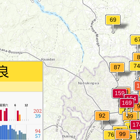
良
星期六
6
12
202
39
94
57