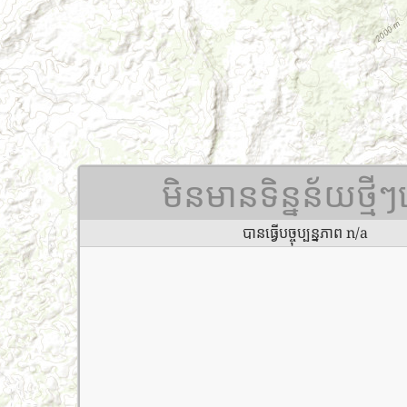
មិនមានទិន្នន័យថ្មី
បានធ្វើបច្ចុប្បន្នភាព n/a