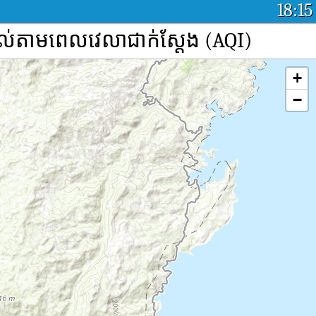
18:15
យល់តាមពេលវេលាជាក់ស្តែង (AQI)
+
−