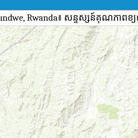
ihundwe, Rwanda៖ សន្ទស្សន៍គុណភាពខ្