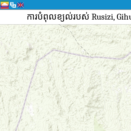
ការបំពុលខ្យល់របស់ Rusizi, G