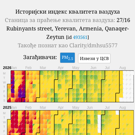
Историјски индекс квалитета ваздуха
Станица за праћење квалитета ваздуха:
27/16
Rubinyants street, Yerevan, Armenia, Qanaqer-
Zeytun
[id
493561
]
Такође познат као
Clarity/dmhsu5577
Загађивачи:
PM
Извези у ЦСВ
2.5
2026
Jan
Feb
Mar
Apr
May
Jun
Jul
Aug
M
T
W
T
F
S
S
2025
Jan
Feb
Mar
Apr
May
Jun
Jul
Aug
M
T
W
T
F