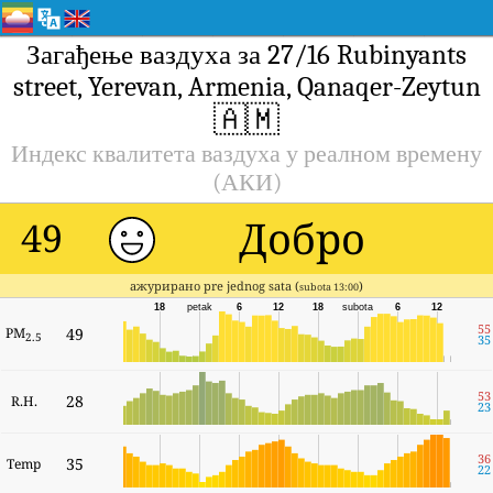
Загађење ваздуха за 27/16 Rubinyants
street, Yerevan, Armenia, Qanaqer-Zeytun
🇦🇲
Индекс квалитета ваздуха у реалном времену
(АКИ)
Добро
49
ажурирано pre jednog sata (
)
subota 13:00
18
petak
6
12
18
subota
6
12
55
PM
49
2.5
35
53
28
R.H.
23
36
35
Temp
22