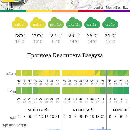
Leaflet
|
Tiles © Esri - Esri, DeLorme, NAVTEQ, TomTom, Intermap, iPC, USGS, FAO, NPS, NRCAN, GeoBase, Kadaster NL, Ordnance Survey, Esri Japan, METI, Esri China (Hong Kong), and the GIS User Community
sub. 8.
ned. 9.
pon. 10.
uto. 11.
sre. 12.
čet. 13.
28°C
29°C
27°C
25°C
25°C
21°C
18°C
15°C
14°C
14°C
14°C
13°C
Прогноза Квалитета Ваздуха
PM
2.5
39
38
36
39
47
51
49
47
49
48
49
49
54
55
50
28
31
26
21
31
38
36
36
36
42
50
46
43
48
48
48
49
51
53
31
27
27
22
19
19
PM
10
25
23
22
21
27
28
26
25
31
31
31
30
31
34
27
16
18
13
10
9
25
23
22
21
27
28
26
25
31
31
31
30
31
34
27
16
18
13
10
9
subota 8.
nedelja 9.
ponedel
1
3
6
9
12
15
18
21
0
3
6
9
12
15
18
21
0
3
6
9
сат
Брзина ветра