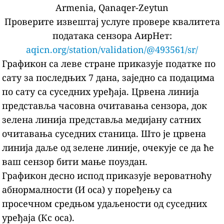
Armenia, Qanaqer-Zeytun
Проверите извештај услуге провере квалитета
података сензора АирНет:
aqicn.org/station/validation/@493561/sr/
Графикон са леве стране приказује податке по
сату за последњих 7 дана, заједно са подацима
по сату са суседних уређаја.
Црвена линија
представља часовна очитавања сензора, док
зелена линија представља медијану сатних
очитавања суседних станица.
Што је црвена
линија даље од зелене линије, очекује се да ће
ваш сензор бити мање поуздан.
Графикон десно испод приказује вероватноћу
абнормалности (И оса) у поређењу са
просечном средњом удаљености од суседних
уређаја (Кс оса).