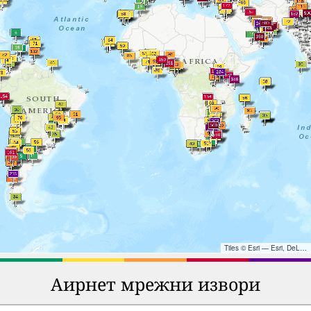
Tiles © Esri — Esri, DeLorme, NAVTEQ, TomTom, Intermap, iPC, USGS, FAO, NPS, NRCAN, GeoBase, Kadaster NL, Ordnance Survey, Esri Japan, METI, Esri China (Hong Kong), and the GIS User Community
Аирнет мрежни извори