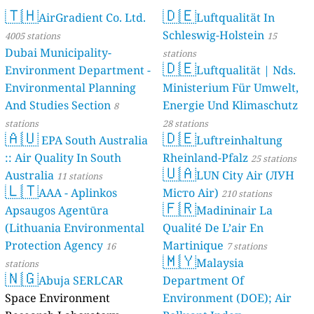
🇹🇭
🇩🇪
AirGradient Co. Ltd.
Luftqualität In
Schleswig-Holstein
4005 stations
15
Dubai Municipality-
stations
🇩🇪
Environment Department -
Luftqualität | Nds.
Environmental Planning
Ministerium Für Umwelt,
And Studies Section
Energie Und Klimaschutz
8
stations
28 stations
🇦🇺
🇩🇪
EPA South Australia
Luftreinhaltung
:: Air Quality In South
Rheinland-Pfalz
25 stations
🇺🇦
Australia
LUN City Air (ЛУН
11 stations
🇱🇹
AAA - Aplinkos
Місто Air)
210 stations
🇫🇷
Apsaugos Agentūra
Madininair La
(Lithuania Environmental
Qualité De L’air En
Protection Agency
Martinique
16
7 stations
🇲🇾
Malaysia
stations
🇳🇬
Abuja SERLCAR
Department Of
Space Environment
Environment (DOE); Air