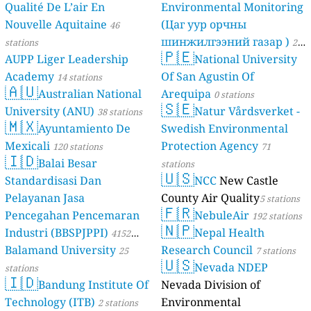
Qualité De L’air En
Environmental Monitoring
Nouvelle Aquitaine
(Цаг уур орчны
46
шинжилгээний газар )
stations
21
🇵🇪
AUPP Liger Leadership
National University
stations
Academy
Of San Agustin Of
14 stations
🇦🇺
Australian National
Arequipa
0 stations
🇸🇪
University (ANU)
Natur Vårdsverket -
38 stations
🇲🇽
Ayuntamiento De
Swedish Environmental
Mexicali
Protection Agency
120 stations
71
🇮🇩
Balai Besar
stations
🇺🇸
Standardisasi Dan
NCC
New Castle
Pelayanan Jasa
County Air Quality
5 stations
🇫🇷
Pencegahan Pencemaran
NebuleAir
192 stations
🇳🇵
Industri (BBSPJPPI)
Nepal Health
4152
Balamand University
Research Council
stations
25
7 stations
🇺🇸
Nevada NDEP
stations
🇮🇩
Bandung Institute Of
Nevada Division of
Technology (ITB)
Environmental
2 stations