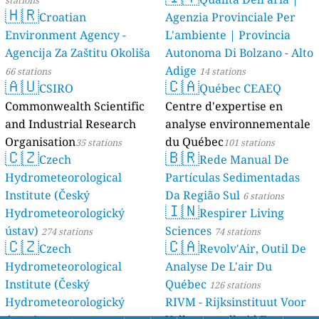
stations
🇭🇷
Croatian
Agenzia Provinciale Per
Environment Agency -
L'ambiente | Provincia
Agencija Za Zaštitu Okoliša
Autonoma Di Bolzano - Alto
Adige
66 stations
14 stations
🇦🇺
🇨🇦
CSIRO
Québec CEAEQ
Commonwealth Scientific
Centre d'expertise en
and Industrial Research
analyse environnementale
Organisation
du Québec
35 stations
101 stations
🇨🇿
🇧🇷
Czech
Rede Manual De
Hydrometeorological
Partículas Sedimentadas
Institute (Český
Da Região Sul
6 stations
🇮🇳
Hydrometeorologický
Respirer Living
ústav)
Sciences
274 stations
74 stations
🇨🇿
🇨🇦
Czech
Revolv'Air, Outil De
Hydrometeorological
Analyse De L'air Du
Institute (Český
Québec
126 stations
Hydrometeorologický
RIVM - Rijksinstituut Voor