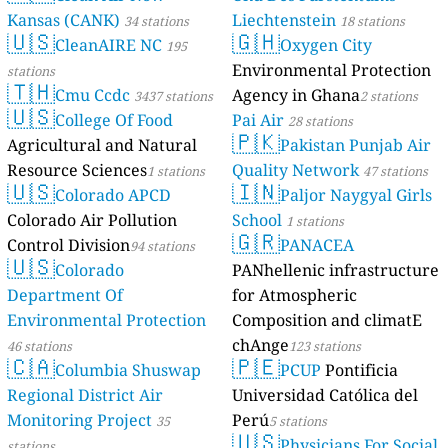
Kansas (CANK)
Liechtenstein
34 stations
18 stations
🇺🇸
🇬🇭
CleanAIRE NC
Oxygen City
195
Environmental Protection
stations
🇹🇭
Cmu Ccdc
Agency in Ghana
3437 stations
2 stations
🇺🇸
College Of Food
Pai Air
28 stations
🇵🇰
Agricultural and Natural
Pakistan Punjab Air
Resource Sciences
Quality Network
1 stations
47 stations
🇺🇸
🇮🇳
Colorado APCD
Paljor Naygyal Girls
Colorado Air Pollution
School
1 stations
🇬🇷
Control Division
PANACEA
94 stations
🇺🇸
Colorado
PANhellenic infrastructure
Department Of
for Atmospheric
Environmental Protection
Composition and climatE
chAnge
46 stations
123 stations
🇨🇦
🇵🇪
Columbia Shuswap
PCUP
Pontificia
Regional District Air
Universidad Católica del
Monitoring Project
Perú
35
5 stations
🇺🇸
Physicians For Social
stations