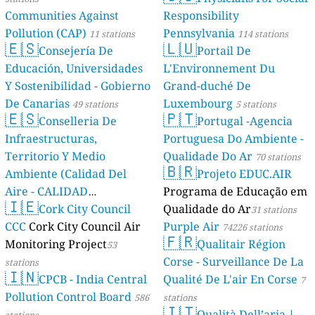
Communities Against
Responsibility
Pollution (CAP)
Pennsylvania
11 stations
114 stations
🇪🇸
🇱🇺
Consejería De
Portail De
Educación, Universidades
L'Environnement Du
Y Sostenibilidad - Gobierno
Grand-duché De
De Canarias
Luxembourg
49 stations
5 stations
🇪🇸
🇵🇹
Conselleria De
Portugal -Agencia
Infraestructuras,
Portuguesa Do Ambiente -
Territorio Y Medio
Qualidade Do Ar
70 stations
🇧🇷
Ambiente (Calidad Del
Projeto EDUC.AIR
Aire - CALIDAD
Programa de Educação em
🇮🇪
AMBIENTAL)
Cork City Council
Qualidade do Ar
23 stations
31 stations
CCC
Cork City Council Air
Purple Air
74226 stations
🇫🇷
Monitoring Project
Qualitair Région
53
Corse - Surveillance De La
stations
🇮🇳
CPCB - India Central
Qualité De L'air En Corse
7
Pollution Control Board
586
stations
🇮🇹
Qualità Dell’aria |