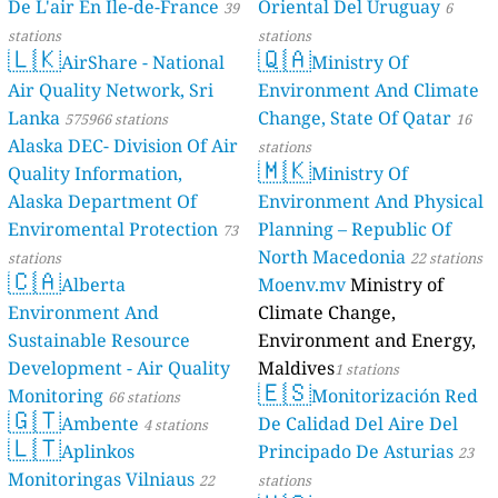
De L'air En Île-de-France
Oriental Del Uruguay
39
6
stations
stations
🇱🇰
🇶🇦
AirShare - National
Ministry Of
Air Quality Network, Sri
Environment And Climate
Lanka
Change, State Of Qatar
575966 stations
16
Alaska DEC- Division Of Air
stations
🇲🇰
Quality Information,
Ministry Of
Alaska Department Of
Environment And Physical
Enviromental Protection
Planning – Republic Of
73
North Macedonia
stations
22 stations
🇨🇦
Alberta
Moenv.mv
Ministry of
Environment And
Climate Change,
Sustainable Resource
Environment and Energy,
Development - Air Quality
Maldives
1 stations
🇪🇸
Monitoring
Monitorización Red
66 stations
🇬🇹
Ambente
De Calidad Del Aire Del
4 stations
🇱🇹
Aplinkos
Principado De Asturias
23
Monitoringas Vilniaus
22
stations