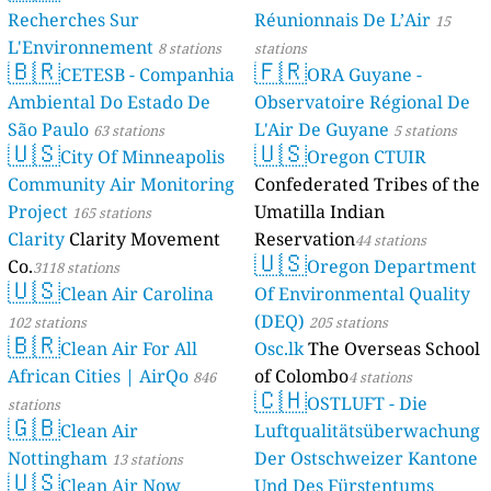
Recherches Sur
Réunionnais De L’Air
15
L'Environnement
8 stations
stations
🇧🇷
🇫🇷
CETESB - Companhia
ORA Guyane -
Ambiental Do Estado De
Observatoire Régional De
São Paulo
L'Air De Guyane
63 stations
5 stations
🇺🇸
🇺🇸
City Of Minneapolis
Oregon CTUIR
Community Air Monitoring
Confederated Tribes of the
Project
Umatilla Indian
165 stations
Clarity
Clarity Movement
Reservation
44 stations
🇺🇸
Co.
Oregon Department
3118 stations
🇺🇸
Clean Air Carolina
Of Environmental Quality
(DEQ)
102 stations
205 stations
🇧🇷
Clean Air For All
Osc.lk
The Overseas School
African Cities | AirQo
of Colombo
846
4 stations
🇨🇭
OSTLUFT - Die
stations
🇬🇧
Clean Air
Luftqualitätsüberwachung
Nottingham
Der Ostschweizer Kantone
13 stations
🇺🇸
Clean Air Now
Und Des Fürstentums