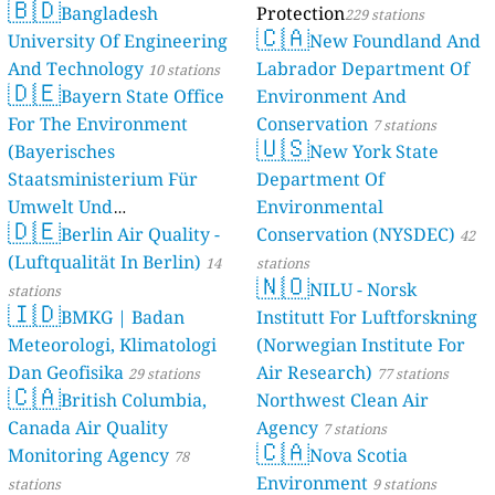
🇧🇩
Bangladesh
Protection
229 stations
🇨🇦
University Of Engineering
New Foundland And
And Technology
Labrador Department Of
10 stations
🇩🇪
Bayern State Office
Environment And
For The Environment
Conservation
7 stations
🇺🇸
(Bayerisches
New York State
Staatsministerium Für
Department Of
Umwelt Und
Environmental
🇩🇪
Berlin Air Quality -
Verbraucherschutz) - LfU
Conservation (NYSDEC)
42
(Luftqualität In Berlin)
46 stations
14
stations
🇳🇴
NILU - Norsk
stations
🇮🇩
BMKG | Badan
Institutt For Luftforskning
Meteorologi, Klimatologi
(Norwegian Institute For
Dan Geofisika
Air Research)
29 stations
77 stations
🇨🇦
British Columbia,
Northwest Clean Air
Canada Air Quality
Agency
7 stations
🇨🇦
Monitoring Agency
Nova Scotia
78
Environment
stations
9 stations