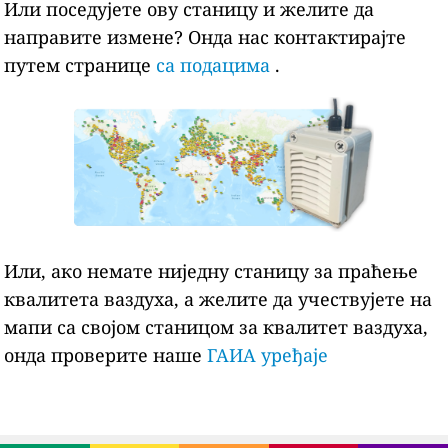
Или поседујете ову станицу и желите да
направите измене? Онда нас контактирајте
путем странице
са подацима
.
Или, ако немате ниједну станицу за праћење
квалитета ваздуха, а желите да учествујете на
мапи са својом станицом за квалитет ваздуха,
онда проверите наше
ГАИА уређаје