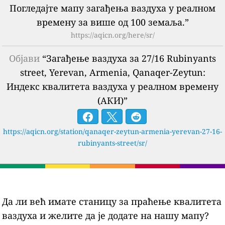
Погледајте мапу загађења ваздуха у реалном
времену за више од 100 земаља.”
https://aqicn.org/here/sr/
Објави
“Загађење ваздуха за 27/16 Rubinyants
street, Yerevan, Armenia, Qanaqer-Zeytun:
Индекс квалитета ваздуха у реалном времену
(АКИ)”
https://aqicn.org/station/qanaqer-zeytun-armenia-yerevan-27-16-
rubinyants-street/sr/
Да ли већ имате станицу за праћење квалитета
ваздуха и желите да је додате на нашу мапу?