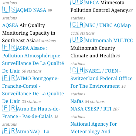
🇺🇸
MPCA
Minnesota
stations
🇺🇸
AQMD NASA
Pollution Control Agency
69
33
stations
stations
🇨🇦
AQSEA
Air Quality
MSC / UNBC AQMap
Monitoring Capacity in
1110 stations
🇺🇸
Southeast Asia
Multnomah MULTCO
85 stations
🇫🇷
ASPA Alsace :
Multnomah County
Pollution Atmosphérique,
Climate and Health
20
Surveillance De La Qualité
stations
🇨🇭
De L’air
NABEL / FOEN -
50 stations
🇫🇷
ATMO Bourgogne-
Switzerland Federal Office
Franche-Comté -
For The Environment
14
Surveillance De La Qualite
stations
De L’air
Nafas
23 stations
84 stations
🇫🇷
Atmo En Hauts-de-
NASA CSESP / RTI
207
France - Pas-de-Calais
38
stations
National Agency For
stations
🇫🇷
AtmoNAQ - La
Meteorology And