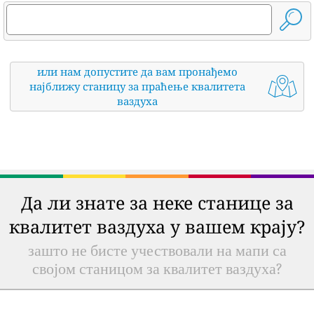
или нам допустите да вам пронађемо
најближу станицу за праћење квалитета
ваздуха
Да ли знате за неке станице за
квалитет ваздуха у вашем крају?
зашто не бисте учествовали на мапи са
својом станицом за квалитет ваздуха?