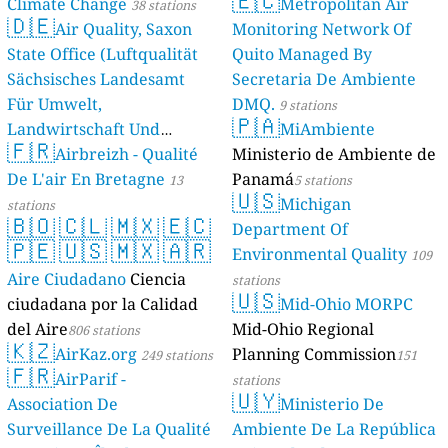
🇪🇨
Climate Change
Metropolitan Air
38 stations
🇩🇪
Air Quality, Saxon
Monitoring Network Of
State Office (Luftqualität
Quito Managed By
Sächsisches Landesamt
Secretaria De Ambiente
Für Umwelt,
DMQ.
9 stations
🇵🇦
Landwirtschaft Und
MiAmbiente
🇫🇷
Geologie)
Airbreizh - Qualité
Ministerio de Ambiente de
50 stations
De L'air En Bretagne
Panamá
13
5 stations
🇺🇸
Michigan
stations
🇧🇴
🇨🇱
🇲🇽
🇪🇨
Department Of
🇵🇪
🇺🇸
🇲🇽
🇦🇷
Environmental Quality
109
Aire Ciudadano
Ciencia
stations
🇺🇸
ciudadana por la Calidad
Mid-Ohio MORPC
del Aire
Mid-Ohio Regional
806 stations
🇰🇿
AirKaz.org
Planning Commission
249 stations
151
🇫🇷
AirParif -
stations
🇺🇾
Association De
Ministerio De
Surveillance De La Qualité
Ambiente De La República