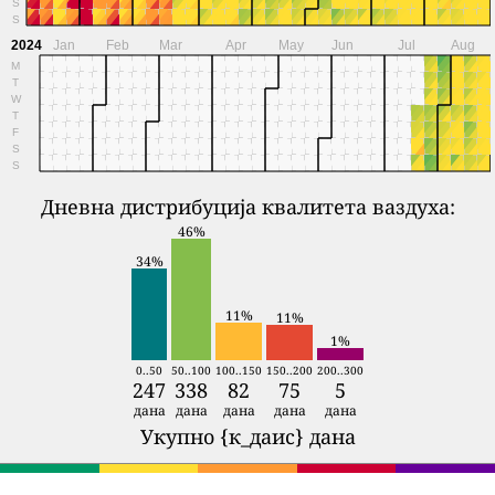
S
S
2024
Jan
Feb
Mar
Apr
May
Jun
Jul
Aug
M
T
W
T
F
S
S
Дневна дистрибуција квалитета ваздуха:
46%
34%
11%
11%
1%
0..50
50..100
100..150
150..200
200..300
247
338
82
75
5
дана
дана
дана
дана
дана
Укупно {к_даис} дана