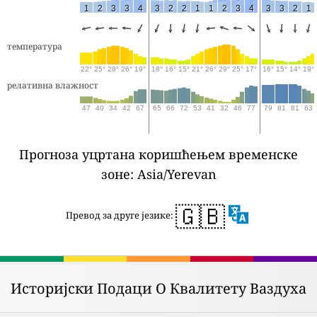
1
2
3
3
4
3
2
2
1
1
2
3
4
3
3
2
1
температура
22°
25°
28°
26°
19°
18°
16°
15°
21°
26°
29°
25°
17°
16°
15°
14°
19°
релативна влажност
47
40
34
42
67
65
66
72
53
41
32
46
77
79
81
81
63
Прогноза уцртана коришћењем временске
зоне: Asia/Yerevan
🇬🇧
Превод за друге језике:
Историјски Подаци О Квалитету Ваздуха