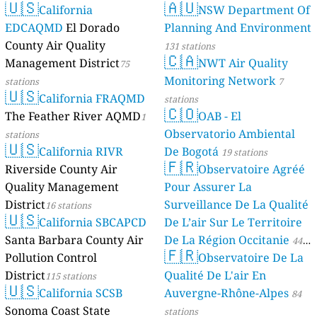
🇺🇸
🇦🇺
California
NSW Department Of
EDCAQMD
El Dorado
Planning And Environment
County Air Quality
131 stations
🇨🇦
Management District
NWT Air Quality
75
Monitoring Network
stations
7
🇺🇸
California FRAQMD
stations
🇨🇴
The Feather River AQMD
OAB - El
1
Observatorio Ambiental
stations
🇺🇸
California RIVR
De Bogotá
19 stations
🇫🇷
Riverside County Air
Observatoire Agréé
Quality Management
Pour Assurer La
District
Surveillance De La Qualité
16 stations
🇺🇸
California SBCAPCD
De L’air Sur Le Territoire
Santa Barbara County Air
De La Région Occitanie
44
🇫🇷
Pollution Control
Observatoire De La
stations
District
Qualité De L'air En
115 stations
🇺🇸
California SCSB
Auvergne-Rhône-Alpes
84
Sonoma Coast State
stations