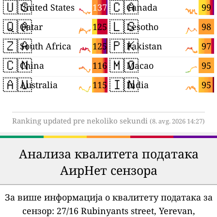
🇺🇸
🇨🇦
137
99
United States
Canada
🇶🇦
🇱🇸
125
98
Qatar
Lesotho
🇿🇦
🇵🇰
125
97
South Africa
Pakistan
🇨🇳
🇲🇴
116
95
China
Macao
🇦🇺
🇮🇳
115
95
Australia
India
Ranking updated pre nekoliko sekundi
(8. avg. 2026 14:27)
Анализа квалитета података
АирНет сензора
За више информација о квалитету података за
сензор:
27/16 Rubinyants street, Yerevan,