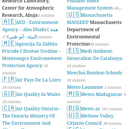
Research Laboratory,
Polluant Index
Center for Atmospheric
Management System
66
🇺🇸
Research, Abuja
Massachusetts
1 stations
stations
🇦🇪
AED - Environment
MASSDEP
Massachusetts
Agency – Abu Dhabi ( هيئة
Department of
البيئة - أبو ظبي)
Environmental
57 stations
🇲🇪
Agencija Za Zaštitu
Protection
98 stations
🇪🇸
Prirode I životne Sredine -
Medi Ambient.
Montenegro Environement
Generalitat De Catalunya
Protection Agency
10
64 stations
Meechai Bamboo Schools
stations
🇫🇷
Air Pays De La Loire
36 stations
Meteo Lausanne
26 stations
1 stations
🇬🇧
🇲🇬
Air Quality In Wales
Meteo Madagascar
9
33 stations
stations
🇨🇦
🇧🇬
Air Quality Ontario -
Meter.ac
165 stations
🇺🇸
The Ontario Ministry Of
Methow Valley
The Environment And
Citizens Council
38 stations