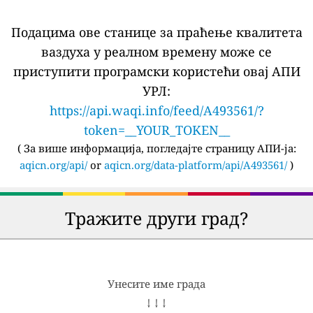
Подацима ове станице за праћење квалитета
ваздуха у реалном времену може се
приступити програмски користећи овај АПИ
УРЛ:
https://api.waqi.info/feed/A493561/?
token=__YOUR_TOKEN__
(
За више информација, погледајте страницу АПИ-ја:
aqicn.org/api/
or
aqicn.org/data-platform/api/A493561/
)
Тражите други град?
Унесите име града
↓ ↓ ↓