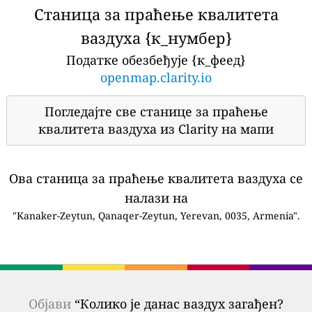
Станица за праћење квалитета
ваздуха {к_нумбер}
Податке обезбеђује {к_феед}
openmap.clarity.io
Погледајте све станице за праћење
квалитета ваздуха из Clarity на мапи
Ова станица за праћење квалитета ваздуха се
налази на
"Kanaker-Zeytun, Qanaqer-Zeytun, Yerevan, 0035, Armenia".
Објави
“Колико је данас ваздух загађен?