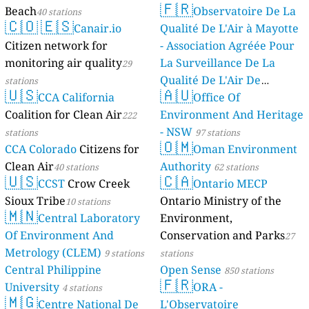
🇫🇷
Beach
Observatoire De La
40 stations
🇨🇴
🇪🇸
Canair.io
Qualité De L'Air à Mayotte
Citizen network for
- Association Agréée Pour
monitoring air quality
La Surveillance De La
29
Qualité De L'Air De
stations
🇺🇸
🇦🇺
CCA California
Mayotte
Office Of
4 stations
Coalition for Clean Air
Environment And Heritage
222
- NSW
stations
97 stations
🇴🇲
CCA Colorado
Citizens for
Oman Environment
Clean Air
Authority
40 stations
62 stations
🇺🇸
🇨🇦
CCST
Crow Creek
Ontario MECP
Sioux Tribe
Ontario Ministry of the
10 stations
🇲🇳
Central Laboratory
Environment,
Of Environment And
Conservation and Parks
27
Metrology (CLEM)
9 stations
stations
Central Philippine
Open Sense
850 stations
🇫🇷
University
ORA -
4 stations
🇲🇬
Centre National De
L'Observatoire