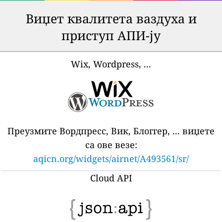
Виџет квалитета ваздуха и
приступ АПИ-ју
Wix, Wordpress, ...
Преузмите Вордпресс, Вик, Блоггер, ... виџете
са ове везе:
aqicn.org/widgets/airnet/A493561/sr/
Cloud API