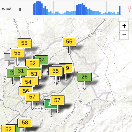
12
8
Wind
1
+
−