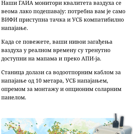
Наши ГАИА монитори квалитета ваздуха се
веома лако подешавају: потребна вам је само
ВИФИ приступна тачка и УСБ компатибилно
напајање.
Када се повежете, ваши нивои загађења
ваздуха у реалном времену су тренутно
доступни на мапама и преко АПИ-ја.
Станица долази са водоотпорним каблом за
напајање од 10 метара, УСБ напајањем,
опремом за монтажу и опционим соларним
панелом.