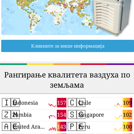
Кликните за више информација
Рангирање квалитета ваздуха по
земљама
🇮🇩
🇨🇱
157
109
Indonesia
Chile
🇿🇲
🇸🇬
154
102
Zambia
Singapore
🇦🇪
🇵🇪
143
100
United Arab Emirates
Peru