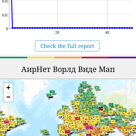
0.02
0.01
0
20
40
Check the full report
АирНет Ворлд Виде Мап
+
−