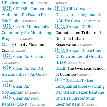
L'Environnement
8 stations
stations
🇧🇷
🇫🇷
CETESB - Companhia
ORA Guyane -
Ambiental Do Estado De
Observatoire Régional De
São Paulo
L'Air De Guyane
63 stations
5 stations
🇺🇸
🇺🇸
City Of Minneapolis
Oregon CTUIR
Community Air Monitoring
Confederated Tribes of the
Project
Umatilla Indian
164 stations
Clarity
Clarity Movement
Reservation
44 stations
🇺🇸
Co.
Oregon Department
3118 stations
🇺🇸
Clean Air Carolina
Of Environmental Quality
(DEQ)
102 stations
205 stations
🇧🇷
Clean Air For All
Osc.lk
The Overseas School
African Cities | AirQo
of Colombo
846
4 stations
🇨🇭
OSTLUFT - Die
stations
🇬🇧
Clean Air
Luftqualitätsüberwachung
Nottingham
Der Ostschweizer Kantone
13 stations
🇺🇸
Clean Air Now
Und Des Fürstentums
Kansas (CANK)
Liechtenstein
34 stations
18 stations