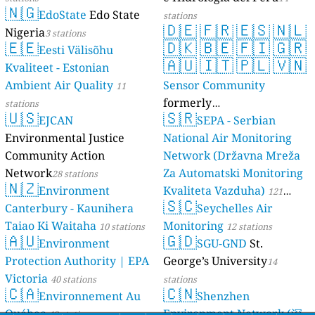
🇳🇬
EdoState
Edo State
stations
🇩🇪
🇫🇷
🇪🇸
🇳🇱
Nigeria
3 stations
🇪🇪
🇩🇰
🇧🇪
🇫🇮
🇬🇷
Eesti Välisõhu
🇦🇺
🇮🇹
🇵🇱
🇻🇳
Kvaliteet - Estonian
Ambient Air Quality
Sensor Community
11
formerly
stations
🇺🇸
🇸🇷
EJCAN
luftdaten.info
SEPA - Serbian
35811 stations
Environmental Justice
National Air Monitoring
Community Action
Network (Državna Mreža
Network
Za Automatski Monitoring
28 stations
🇳🇿
Environment
Kvaliteta Vazduha)
121
🇸🇨
Canterbury - Kaunihera
Seychelles Air
stations
Taiao Ki Waitaha
Monitoring
10 stations
12 stations
🇦🇺
🇬🇩
Environment
SGU-GND
St.
Protection Authority | EPA
George’s University
14
Victoria
40 stations
stations
🇨🇦
🇨🇳
Environnement Au
Shenzhen
Québec
Environment Network (深
42 stations