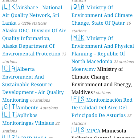
stations
stations
🇱🇰
🇶🇦
AirShare - National
Ministry Of
Air Quality Network, Sri
Environment And Climate
Lanka
Change, State Of Qatar
573286 stations
16
Alaska DEC- Division Of Air
stations
🇲🇰
Quality Information,
Ministry Of
Alaska Department Of
Environment And Physical
Enviromental Protection
Planning – Republic Of
73
North Macedonia
stations
22 stations
🇨🇦
Alberta
Moenv.mv
Ministry of
Environment And
Climate Change,
Sustainable Resource
Environment and Energy,
Development - Air Quality
Maldives
1 stations
🇪🇸
Monitoring
Monitorización Red
66 stations
🇬🇹
Ambente
De Calidad Del Aire Del
4 stations
🇱🇹
Aplinkos
Principado De Asturias
23
Monitoringas Vilniaus
22
stations
🇺🇸
MPCA
Minnesota
stations
🇺🇸