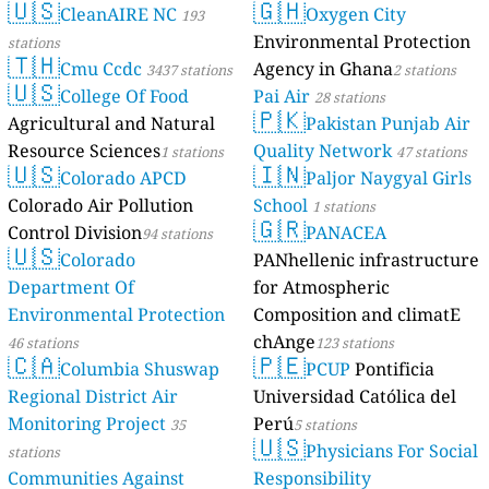
🇺🇸
🇬🇭
CleanAIRE NC
Oxygen City
193
Environmental Protection
stations
🇹🇭
Cmu Ccdc
Agency in Ghana
3437 stations
2 stations
🇺🇸
College Of Food
Pai Air
28 stations
🇵🇰
Agricultural and Natural
Pakistan Punjab Air
Resource Sciences
Quality Network
1 stations
47 stations
🇺🇸
🇮🇳
Colorado APCD
Paljor Naygyal Girls
Colorado Air Pollution
School
1 stations
🇬🇷
Control Division
PANACEA
94 stations
🇺🇸
Colorado
PANhellenic infrastructure
Department Of
for Atmospheric
Environmental Protection
Composition and climatE
chAnge
46 stations
123 stations
🇨🇦
🇵🇪
Columbia Shuswap
PCUP
Pontificia
Regional District Air
Universidad Católica del
Monitoring Project
Perú
35
5 stations
🇺🇸
Physicians For Social
stations
Communities Against
Responsibility