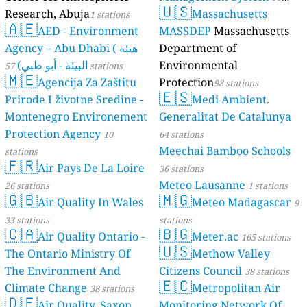
🇺🇸
Research, Abuja
Massachusetts
1 stations
stations
🇦🇪
AED - Environment
MASSDEP
Massachusetts
Agency – Abu Dhabi ( هيئة
Department of
البيئة - أبو ظبي)
Environmental
57 stations
🇲🇪
Agencija Za Zaštitu
Protection
98 stations
🇪🇸
Prirode I životne Sredine -
Medi Ambient.
Montenegro Environement
Generalitat De Catalunya
Protection Agency
10
64 stations
Meechai Bamboo Schools
stations
🇫🇷
Air Pays De La Loire
36 stations
Meteo Lausanne
26 stations
1 stations
🇬🇧
🇲🇬
Air Quality In Wales
Meteo Madagascar
9
33 stations
stations
🇨🇦
🇧🇬
Air Quality Ontario -
Meter.ac
165 stations
🇺🇸
The Ontario Ministry Of
Methow Valley
The Environment And
Citizens Council
38 stations
🇪🇨
Climate Change
Metropolitan Air
38 stations
🇩🇪
Air Quality, Saxon
Monitoring Network Of