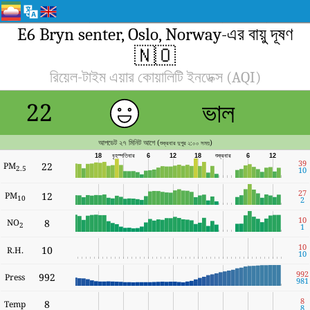
E6 Bryn senter, Oslo, Norway-এর বায়ু দূষণ
🇳🇴
রিয়েল-টাইম এয়ার কোয়ালিটি ইনডেক্স (AQI)
ভাল
22
আপডেট ২৭ মিনিট আগে (
)
শুক্রবার দুপুর ২:০০ সময়
18
বৃহস্পতিবার
6
12
18
শুক্রবার
6
12
39
PM
22
2.5
10
27
PM
12
10
2
10
NO
8
2
1
10
10
R.H.
10
992
992
Press
981
8
8
Temp
8