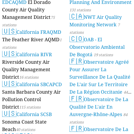
EDCAQMD
El Dorado
Planning And Environment
County Air Quality
131 stations
🇨🇦
Management District
NWT Air Quality
75
Monitoring Network
stations
7
🇺🇸
California FRAQMD
stations
🇨🇴
The Feather River AQMD
OAB - El
1
Observatorio Ambiental
stations
🇺🇸
California RIVR
De Bogotá
19 stations
🇫🇷
Riverside County Air
Observatoire Agréé
Quality Management
Pour Assurer La
District
Surveillance De La Qualité
16 stations
🇺🇸
California SBCAPCD
De L’air Sur Le Territoire
Santa Barbara County Air
De La Région Occitanie
44
🇫🇷
Pollution Control
Observatoire De La
stations
District
Qualité De L'air En
115 stations
🇺🇸
California SCSB
Auvergne-Rhône-Alpes
84
Sonoma Coast State
stations
🇫🇷
Beach
Observatoire De La
40 stations