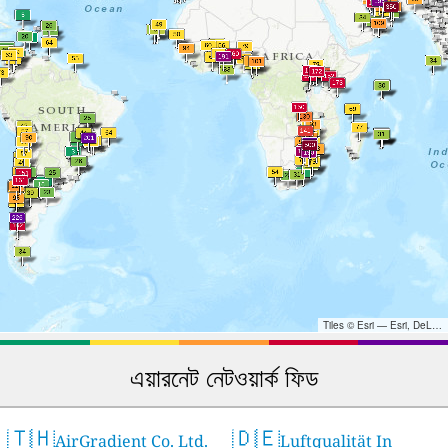
Tiles © Esri — Esri, DeLorme, NAVTEQ, TomTom, Intermap, iPC, USGS, FAO, NPS, NRCAN, GeoBase, Kadaster NL, Ordnance Survey, Esri Japan, METI, Esri China (Hong Kong), and the GIS User Community
এয়ারনেট নেটওয়ার্ক ফিড
🇹🇭
🇩🇪
AirGradient Co. Ltd.
Luftqualität In