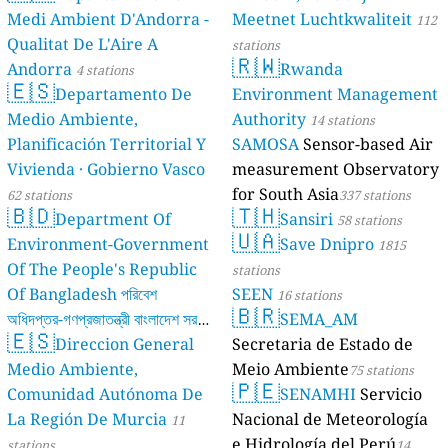
Medi Ambient D'Andorra -
Meetnet Luchtkwaliteit
112
Qualitat De L'Aire A
stations
🇷🇼
Andorra
Rwanda
4 stations
🇪🇸
Departamento De
Environment Management
Medio Ambiente,
Authority
14 stations
Planificación Territorial Y
SAMOSA
Sensor-based Air
Vivienda · Gobierno Vasco
measurement Observatory
for South Asia
62 stations
337 stations
🇧🇩
🇹🇭
Department Of
Sansiri
58 stations
🇺🇦
Environment-Government
Save Dnipro
1815
Of The People's Republic
stations
Of Bangladesh পরিবেশ
SEEN
16 stations
🇧🇷
অধিদপ্তর-গণপ্রজাতন্ত্রী বাংলাদেশ সরকার
SEMA_AM
🇪🇸
Direccion General
Secretaria de Estado de
17 stations
Medio Ambiente,
Meio Ambiente
75 stations
🇵🇪
Comunidad Autónoma De
SENAMHI
Servicio
La Región De Murcia
Nacional de Meteorología
11
e Hidrología del Perú
stations
14