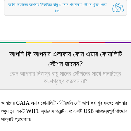
অথবা আমাদের আপনার নিকটতম বায়ু গুণমান পর্যবেক্ষণ স্টেশন খুঁজে পেতে
দিন
আপনি কি আপনার এলাকায় কোন এয়ার কোয়ালিটি
স্টেশন জানেন?
কেন আপনার নিজস্ব বায়ু মানের স্টেশনের সাথে মানচিত্রে
অংশগ্রহণ করবেন না?
আমাদের GAIA এয়ার কোয়ালিটি মনিটরগুলি সেট আপ করা খুব সহজ: আপনার
শুধুমাত্র একটি WIFI অ্যাক্সেস পয়েন্ট এবং একটি USB সামঞ্জস্যপূর্ণ পাওয়ার
সাপ্লাই প্রয়োজন৷