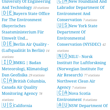
🇨🇦
University Of Engineering
New Foundland And
And Technology
Labrador Department Of
10 stations
🇩🇪
Bayern State Office
Environment And
For The Environment
Conservation
7 stations
🇺🇸
(Bayerisches
New York State
Staatsministerium Für
Department Of
Umwelt Und
Environmental
🇩🇪
Berlin Air Quality -
Verbraucherschutz) - LfU
Conservation (NYSDEC)
42
(Luftqualität In Berlin)
46 stations
14
stations
🇳🇴
NILU - Norsk
stations
🇮🇩
BMKG | Badan
Institutt For Luftforskning
Meteorologi, Klimatologi
(Norwegian Institute For
Dan Geofisika
Air Research)
29 stations
77 stations
🇨🇦
British Columbia,
Northwest Clean Air
Canada Air Quality
Agency
7 stations
🇨🇦
Monitoring Agency
Nova Scotia
78
Environment
stations
9 stations
🇺🇸
🇦🇺
California
NSW Department Of