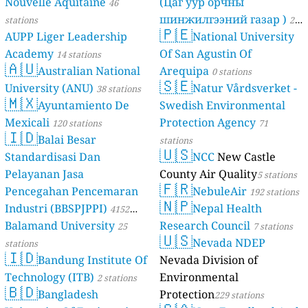
Nouvelle Aquitaine
(Цаг уур орчны
46
шинжилгээний газар )
stations
21
🇵🇪
AUPP Liger Leadership
National University
stations
Academy
Of San Agustin Of
14 stations
🇦🇺
Australian National
Arequipa
0 stations
🇸🇪
University (ANU)
Natur Vårdsverket -
38 stations
🇲🇽
Ayuntamiento De
Swedish Environmental
Mexicali
Protection Agency
120 stations
71
🇮🇩
Balai Besar
stations
🇺🇸
Standardisasi Dan
NCC
New Castle
Pelayanan Jasa
County Air Quality
5 stations
🇫🇷
Pencegahan Pencemaran
NebuleAir
192 stations
🇳🇵
Industri (BBSPJPPI)
Nepal Health
4152
Balamand University
Research Council
stations
25
7 stations
🇺🇸
Nevada NDEP
stations
🇮🇩
Bandung Institute Of
Nevada Division of
Technology (ITB)
Environmental
2 stations
🇧🇩
Bangladesh
Protection
229 stations