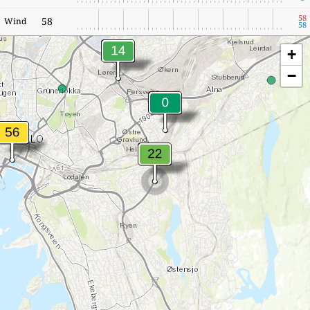
58
58
Wind
58
+
−