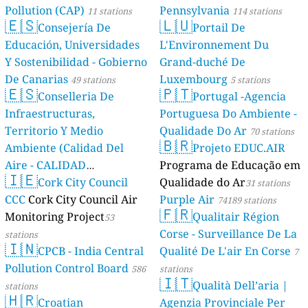
Pollution (CAP)
Pennsylvania
11 stations
114 stations
🇪🇸
🇱🇺
Consejería De
Portail De
Educación, Universidades
L'Environnement Du
Y Sostenibilidad - Gobierno
Grand-duché De
De Canarias
Luxembourg
49 stations
5 stations
🇪🇸
🇵🇹
Conselleria De
Portugal -Agencia
Infraestructuras,
Portuguesa Do Ambiente -
Territorio Y Medio
Qualidade Do Ar
70 stations
🇧🇷
Ambiente (Calidad Del
Projeto EDUC.AIR
Aire - CALIDAD
Programa de Educação em
🇮🇪
AMBIENTAL)
Cork City Council
Qualidade do Ar
23 stations
31 stations
CCC
Cork City Council Air
Purple Air
74189 stations
🇫🇷
Monitoring Project
Qualitair Région
53
Corse - Surveillance De La
stations
🇮🇳
CPCB - India Central
Qualité De L'air En Corse
7
Pollution Control Board
586
stations
🇮🇹
Qualità Dell’aria |
stations
🇭🇷
Croatian
Agenzia Provinciale Per