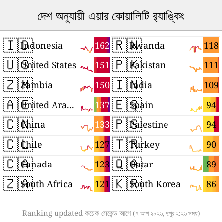
দেশ অনুযায়ী এয়ার কোয়ালিটি র‍্যাঙ্কিং
🇮🇩
🇷🇼
162
118
Indonesia
Rwanda
🇺🇸
🇵🇰
151
111
United States
Pakistan
🇿🇲
🇮🇳
150
109
Zambia
India
🇦🇪
🇪🇸
137
94
United Arab Emirates
Spain
🇨🇳
🇵🇸
133
94
China
Palestine
🇨🇱
🇹🇷
127
90
Chile
Turkey
🇨🇦
🇶🇦
123
89
Canada
Qatar
🇿🇦
🇰🇷
121
86
South Africa
South Korea
Ranking updated কয়েক সেকেন্ড আগে
(৭ আগ ২০২৬, দুপুর ২:২৬ সময়)