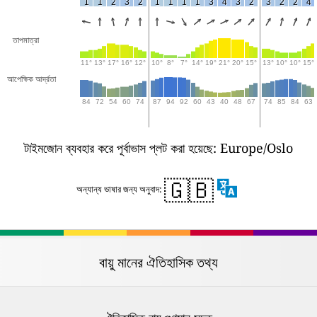
1
1
2
3
2
1
1
1
1
3
4
3
2
3
2
2
4
তাপমাত্রা
11°
13°
17°
16°
12°
10°
8°
7°
14°
19°
21°
20°
15°
13°
10°
10°
15°
আপেক্ষিক আর্দ্রতা
84
72
54
60
74
87
94
92
60
43
40
48
67
74
85
84
63
টাইমজোন ব্যবহার করে পূর্বাভাস প্লট করা হয়েছে: Europe/Oslo
🇬🇧
অন্যান্য ভাষার জন্য অনুবাদ:
বায়ু মানের ঐতিহাসিক তথ্য