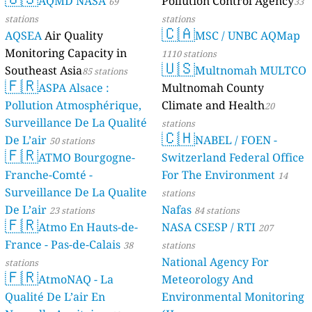
AQMD NASA
Pollution Control Agency
69
33
stations
stations
🇨🇦
AQSEA
Air Quality
MSC / UNBC AQMap
Monitoring Capacity in
1110 stations
🇺🇸
Southeast Asia
Multnomah MULTCO
85 stations
🇫🇷
ASPA Alsace :
Multnomah County
Pollution Atmosphérique,
Climate and Health
20
Surveillance De La Qualité
stations
🇨🇭
De L’air
NABEL / FOEN -
50 stations
🇫🇷
ATMO Bourgogne-
Switzerland Federal Office
Franche-Comté -
For The Environment
14
Surveillance De La Qualite
stations
De L’air
Nafas
23 stations
84 stations
🇫🇷
Atmo En Hauts-de-
NASA CSESP / RTI
207
France - Pas-de-Calais
38
stations
National Agency For
stations
🇫🇷
AtmoNAQ - La
Meteorology And
Qualité De L’air En
Environmental Monitoring