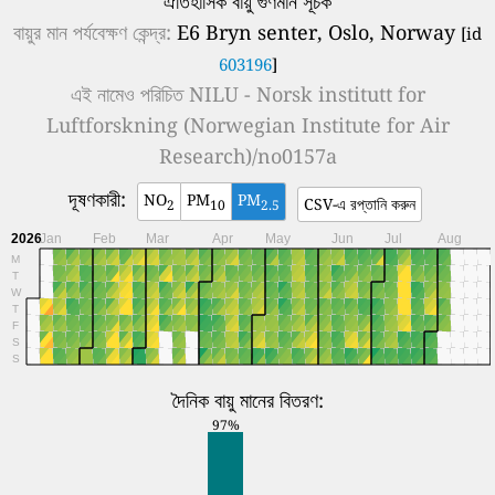
ঐতিহাসিক বায়ু গুণমান সূচক
বায়ুর মান পর্যবেক্ষণ কেন্দ্র:
E6 Bryn senter, Oslo, Norway
[id
603196
]
এই নামেও পরিচিত
NILU - Norsk institutt for
Luftforskning (Norwegian Institute for Air
Research)/no0157a
দূষণকারী:
NO
PM
PM
CSV-এ রপ্তানি করুন
2
10
2.5
2026
Jan
Feb
Mar
Apr
May
Jun
Jul
Aug
M
T
W
T
F
S
S
দৈনিক বায়ু মানের বিতরণ:
97%