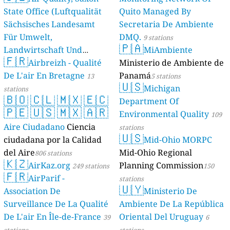
State Office (Luftqualität
Quito Managed By
Sächsisches Landesamt
Secretaria De Ambiente
Für Umwelt,
DMQ.
9 stations
🇵🇦
Landwirtschaft Und
MiAmbiente
🇫🇷
Geologie)
Airbreizh - Qualité
Ministerio de Ambiente de
50 stations
De L'air En Bretagne
Panamá
13
5 stations
🇺🇸
Michigan
stations
🇧🇴
🇨🇱
🇲🇽
🇪🇨
Department Of
🇵🇪
🇺🇸
🇲🇽
🇦🇷
Environmental Quality
109
Aire Ciudadano
Ciencia
stations
🇺🇸
ciudadana por la Calidad
Mid-Ohio MORPC
del Aire
Mid-Ohio Regional
806 stations
🇰🇿
AirKaz.org
Planning Commission
249 stations
150
🇫🇷
AirParif -
stations
🇺🇾
Association De
Ministerio De
Surveillance De La Qualité
Ambiente De La República
De L'air En Île-de-France
Oriental Del Uruguay
39
6