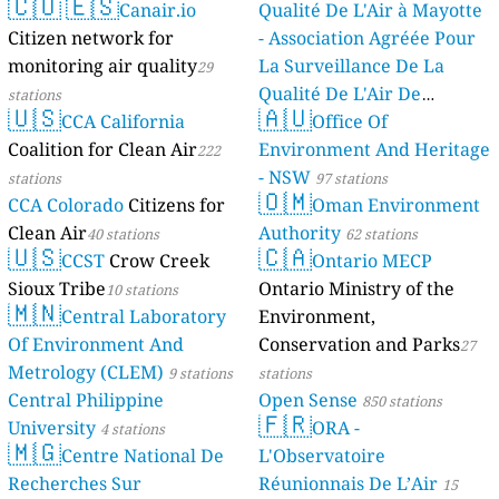
🇨🇴
🇪🇸
Canair.io
Qualité De L'Air à Mayotte
Citizen network for
- Association Agréée Pour
monitoring air quality
La Surveillance De La
29
Qualité De L'Air De
stations
🇺🇸
🇦🇺
CCA California
Mayotte
Office Of
4 stations
Coalition for Clean Air
Environment And Heritage
222
- NSW
stations
97 stations
🇴🇲
CCA Colorado
Citizens for
Oman Environment
Clean Air
Authority
40 stations
62 stations
🇺🇸
🇨🇦
CCST
Crow Creek
Ontario MECP
Sioux Tribe
Ontario Ministry of the
10 stations
🇲🇳
Central Laboratory
Environment,
Of Environment And
Conservation and Parks
27
Metrology (CLEM)
9 stations
stations
Central Philippine
Open Sense
850 stations
🇫🇷
University
ORA -
4 stations
🇲🇬
Centre National De
L'Observatoire
Recherches Sur
Réunionnais De L’Air
15