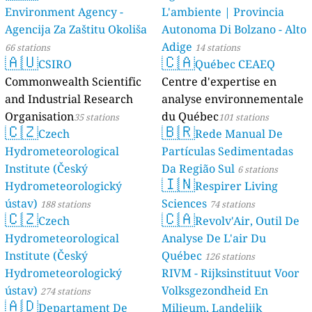
Environment Agency -
L'ambiente | Provincia
Agencija Za Zaštitu Okoliša
Autonoma Di Bolzano - Alto
Adige
66 stations
14 stations
🇦🇺
🇨🇦
CSIRO
Québec CEAEQ
Commonwealth Scientific
Centre d'expertise en
and Industrial Research
analyse environnementale
Organisation
du Québec
35 stations
101 stations
🇨🇿
🇧🇷
Czech
Rede Manual De
Hydrometeorological
Partículas Sedimentadas
Institute (Český
Da Região Sul
6 stations
🇮🇳
Hydrometeorologický
Respirer Living
ústav)
Sciences
188 stations
74 stations
🇨🇿
🇨🇦
Czech
Revolv'Air, Outil De
Hydrometeorological
Analyse De L'air Du
Institute (Český
Québec
126 stations
Hydrometeorologický
RIVM - Rijksinstituut Voor
ústav)
Volksgezondheid En
274 stations
🇦🇩
Departament De
Milieum, Landelijk