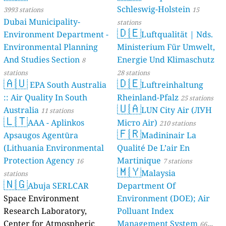
Schleswig-Holstein
3993 stations
15
Dubai Municipality-
stations
🇩🇪
Environment Department -
Luftqualität | Nds.
Environmental Planning
Ministerium Für Umwelt,
And Studies Section
Energie Und Klimaschutz
8
stations
28 stations
🇦🇺
🇩🇪
EPA South Australia
Luftreinhaltung
:: Air Quality In South
Rheinland-Pfalz
25 stations
🇺🇦
Australia
LUN City Air (ЛУН
11 stations
🇱🇹
AAA - Aplinkos
Місто Air)
210 stations
🇫🇷
Apsaugos Agentūra
Madininair La
(Lithuania Environmental
Qualité De L’air En
Protection Agency
Martinique
16
7 stations
🇲🇾
Malaysia
stations
🇳🇬
Abuja SERLCAR
Department Of
Space Environment
Environment (DOE); Air
Research Laboratory,
Polluant Index
Center for Atmospheric
Management System
66