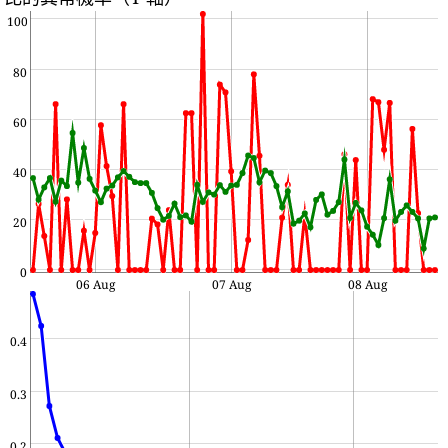
100
80
60
40
20
0
06 Aug
07 Aug
08 Aug
0.4
0.3
0.2