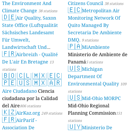
The Environment And
Citizens Council
38 stations
🇪🇨
Climate Change
Metropolitan Air
38 stations
🇩🇪
Air Quality, Saxon
Monitoring Network Of
State Office (Luftqualität
Quito Managed By
Sächsisches Landesamt
Secretaria De Ambiente
Für Umwelt,
DMQ.
9 stations
🇵🇦
Landwirtschaft Und
MiAmbiente
🇫🇷
Geologie)
Airbreizh - Qualité
Ministerio de Ambiente de
50 stations
De L'air En Bretagne
Panamá
13
5 stations
🇺🇸
Michigan
stations
🇧🇴
🇨🇱
🇲🇽
🇪🇨
Department Of
🇵🇪
🇺🇸
🇲🇽
🇦🇷
Environmental Quality
109
Aire Ciudadano
Ciencia
stations
🇺🇸
ciudadana por la Calidad
Mid-Ohio MORPC
del Aire
Mid-Ohio Regional
806 stations
🇰🇿
AirKaz.org
Planning Commission
249 stations
151
🇫🇷
AirParif -
stations
🇺🇾
Association De
Ministerio De