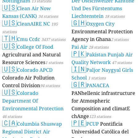
Nottingham
Der Ostschweizer Kantone
13 stations
🇺🇸
Clean Air Now
Und Des Fürstentums
Kansas (CANK)
Liechtenstein
34 stations
18 stations
🇺🇸
🇬🇭
CleanAIRE NC
Oxygen City
195
Environmental Protection
stations
🇹🇭
Cmu Ccdc
Agency in Ghana
3437 stations
2 stations
🇺🇸
College Of Food
Pai Air
28 stations
🇵🇰
Agricultural and Natural
Pakistan Punjab Air
Resource Sciences
Quality Network
1 stations
47 stations
🇺🇸
🇮🇳
Colorado APCD
Paljor Naygyal Girls
Colorado Air Pollution
School
1 stations
🇬🇷
Control Division
PANACEA
94 stations
🇺🇸
Colorado
PANhellenic infrastructure
Department Of
for Atmospheric
Environmental Protection
Composition and climatE
chAnge
46 stations
123 stations
🇨🇦
🇵🇪
Columbia Shuswap
PCUP
Pontificia
Regional District Air
Universidad Católica del