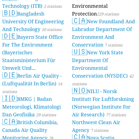
Technology (ITB)
Environmental
2 stations
🇧🇩
Bangladesh
Protection
229 stations
🇨🇦
University Of Engineering
New Foundland And
And Technology
Labrador Department Of
10 stations
🇩🇪
Bayern State Office
Environment And
For The Environment
Conservation
7 stations
🇺🇸
(Bayerisches
New York State
Staatsministerium Für
Department Of
Umwelt Und
Environmental
🇩🇪
Berlin Air Quality -
Verbraucherschutz) - LfU
Conservation (NYSDEC)
42
(Luftqualität In Berlin)
46 stations
14
stations
🇳🇴
NILU - Norsk
stations
🇮🇩
BMKG | Badan
Institutt For Luftforskning
Meteorologi, Klimatologi
(Norwegian Institute For
Dan Geofisika
Air Research)
29 stations
77 stations
🇨🇦
British Columbia,
Northwest Clean Air
Canada Air Quality
Agency
7 stations
🇨🇦
Monitoring Agency
Nova Scotia
78