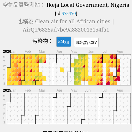
空氣品質監測站：
Ikeja Local Government, Nigeria
[id
575470
]
也稱為
Clean air for all African cities |
AirQo/6825ad7be9a8820013154fa1
污染物：
PM
匯出為 CSV
2.5
2026
Jan
Feb
Mar
Apr
May
Jun
Jul
Aug
M
T
W
T
F
S
S
2025
Jan
Feb
Mar
Apr
May
Jun
Jul
Aug
M
T
W
T
F
S
S