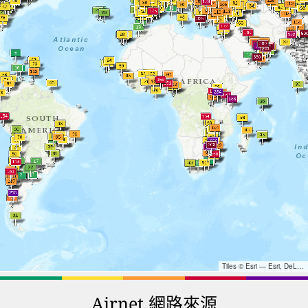
Tiles © Esri — Esri, DeLorme, NAVTEQ, TomTom, Intermap, iPC, USGS, FAO, NPS, NRCAN, GeoBase, Kadaster NL, Ordnance Survey, Esri Japan, METI, Esri China (Hong Kong), and the GIS User Community
Airnet 網路來源