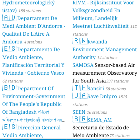
Hydrometeorologický
RIVM - Rijksinstituut Voor
ústav)
Volksgezondheid En
188 stations
🇦🇩
Departament De
Milieum, Landelijk
Medi Ambient D'Andorra -
Meetnet Luchtkwaliteit
112
Qualitat De L'Aire A
stations
🇷🇼
Andorra
Rwanda
4 stations
🇪🇸
Departamento De
Environment Management
Medio Ambiente,
Authority
14 stations
Planificación Territorial Y
SAMOSA
Sensor-based Air
Vivienda · Gobierno Vasco
measurement Observatory
for South Asia
62 stations
337 stations
🇧🇩
🇹🇭
Department Of
Sansiri
58 stations
🇺🇦
Environment-Government
Save Dnipro
1815
Of The People's Republic
stations
Of Bangladesh পরিবেশ
SEEN
16 stations
🇧🇷
অধিদপ্তর-গণপ্রজাতন্ত্রী বাংলাদেশ সরকার
SEMA_AM
🇪🇸
Direccion General
Secretaria de Estado de
17 stations
Medio Ambiente,
Meio Ambiente
75 stations