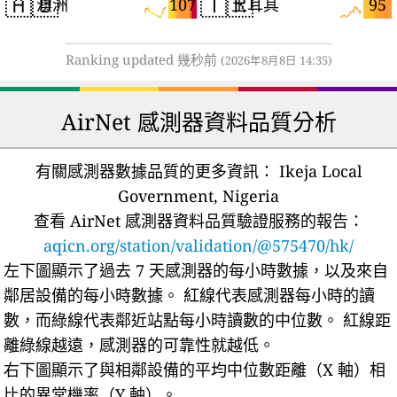
🇦🇺
🇹🇷
107
95
澳洲
土耳其
Ranking updated 幾秒前
(2026年8月8日 14:35)
AirNet 感測器資料品質分析
有關感測器數據品質的更多資訊：
Ikeja Local
Government, Nigeria
查看 AirNet 感測器資料品質驗證服務的報告：
aqicn.org/station/validation/@575470/hk/
左下圖顯示了過去 7 天感測器的每小時數據，以及來自
鄰居設備的每小時數據。
紅線代表感測器每小時的讀
數，而綠線代表鄰近站點每小時讀數的中位數。
紅線距
離綠線越遠，感測器的可靠性就越低。
右下圖顯示了與相鄰設備的平均中位數距離（X 軸）相
比的異常機率（Y 軸）。