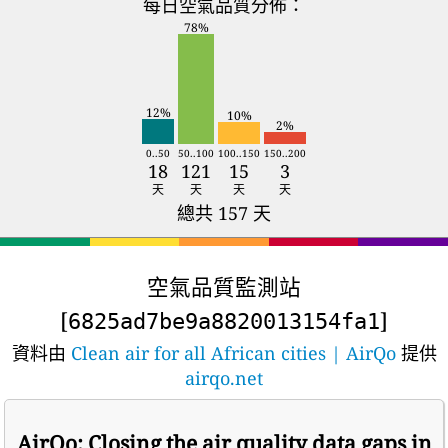
每日空氣品質分佈：
78%
12%
10%
2%
0..50
50..100
100..150
150..200
18
121
15
3
天
天
天
天
總共 157 天
空氣品質監測站
[
]
6825ad7be9a8820013154fa1
資料由
Clean air for all African cities | AirQo
提供
airqo.net
AirQo: Closing the air quality data gaps in