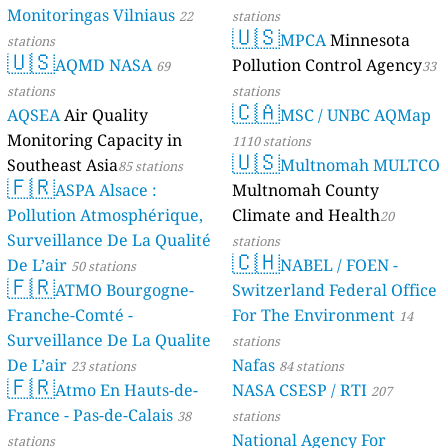
Monitoringas Vilniaus
22
stations
🇺🇸
MPCA
Minnesota
stations
🇺🇸
AQMD NASA
Pollution Control Agency
69
33
stations
stations
🇨🇦
AQSEA
Air Quality
MSC / UNBC AQMap
Monitoring Capacity in
1110 stations
🇺🇸
Southeast Asia
Multnomah MULTCO
85 stations
🇫🇷
ASPA Alsace :
Multnomah County
Pollution Atmosphérique,
Climate and Health
20
Surveillance De La Qualité
stations
🇨🇭
De L’air
NABEL / FOEN -
50 stations
🇫🇷
ATMO Bourgogne-
Switzerland Federal Office
Franche-Comté -
For The Environment
14
Surveillance De La Qualite
stations
De L’air
Nafas
23 stations
84 stations
🇫🇷
Atmo En Hauts-de-
NASA CSESP / RTI
207
France - Pas-de-Calais
38
stations
National Agency For
stations