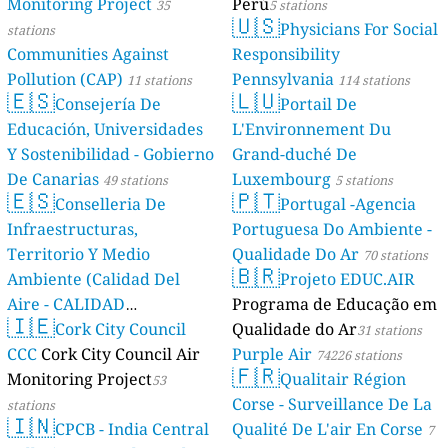
Monitoring Project
Perú
35
5 stations
🇺🇸
Physicians For Social
stations
Communities Against
Responsibility
Pollution (CAP)
Pennsylvania
11 stations
114 stations
🇪🇸
🇱🇺
Consejería De
Portail De
Educación, Universidades
L'Environnement Du
Y Sostenibilidad - Gobierno
Grand-duché De
De Canarias
Luxembourg
49 stations
5 stations
🇪🇸
🇵🇹
Conselleria De
Portugal -Agencia
Infraestructuras,
Portuguesa Do Ambiente -
Territorio Y Medio
Qualidade Do Ar
70 stations
🇧🇷
Ambiente (Calidad Del
Projeto EDUC.AIR
Aire - CALIDAD
Programa de Educação em
🇮🇪
AMBIENTAL)
Cork City Council
Qualidade do Ar
23 stations
31 stations
CCC
Cork City Council Air
Purple Air
74226 stations
🇫🇷
Monitoring Project
Qualitair Région
53
Corse - Surveillance De La
stations
🇮🇳
CPCB - India Central
Qualité De L'air En Corse
7