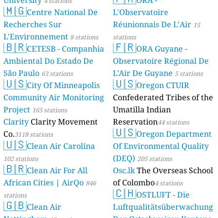
University
ORA -
4 stations
🇲🇬
Centre National De
L'Observatoire
Recherches Sur
Réunionnais De L’Air
15
L'Environnement
8 stations
stations
🇧🇷
🇫🇷
CETESB - Companhia
ORA Guyane -
Ambiental Do Estado De
Observatoire Régional De
São Paulo
L'Air De Guyane
63 stations
5 stations
🇺🇸
🇺🇸
City Of Minneapolis
Oregon CTUIR
Community Air Monitoring
Confederated Tribes of the
Project
Umatilla Indian
165 stations
Clarity
Clarity Movement
Reservation
44 stations
🇺🇸
Co.
Oregon Department
3118 stations
🇺🇸
Clean Air Carolina
Of Environmental Quality
(DEQ)
102 stations
205 stations
🇧🇷
Clean Air For All
Osc.lk
The Overseas School
African Cities | AirQo
of Colombo
846
4 stations
🇨🇭
OSTLUFT - Die
stations
🇬🇧
Clean Air
Luftqualitätsüberwachung