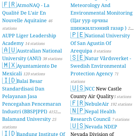
🇫🇷
AtmoNAQ - La
Meteorology And
Qualité De L’air En
Environmental Monitoring
Nouvelle Aquitaine
(Цаг уур орчны
46
шинжилгээний газар )
stations
21
🇵🇪
AUPP Liger Leadership
National University
stations
Academy
Of San Agustin Of
14 stations
🇦🇺
Australian National
Arequipa
0 stations
🇸🇪
University (ANU)
Natur Vårdsverket -
38 stations
🇲🇽
Ayuntamiento De
Swedish Environmental
Mexicali
Protection Agency
120 stations
71
🇮🇩
Balai Besar
stations
🇺🇸
Standardisasi Dan
NCC
New Castle
Pelayanan Jasa
County Air Quality
5 stations
🇫🇷
Pencegahan Pencemaran
NebuleAir
192 stations
🇳🇵
Industri (BBSPJPPI)
Nepal Health
4152
Balamand University
Research Council
stations
25
7 stations
🇺🇸
Nevada NDEP
stations
🇮🇩
Bandung Institute Of
Nevada Division of