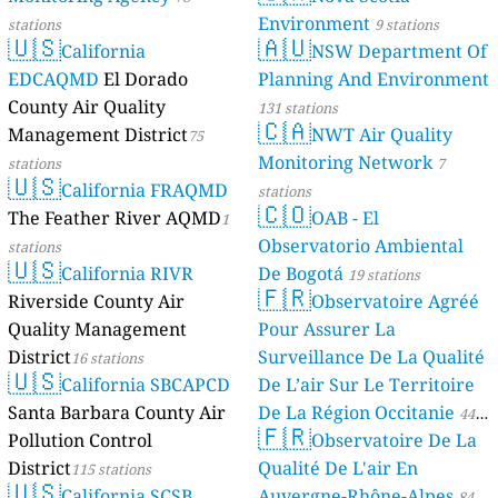
Environment
stations
9 stations
🇺🇸
🇦🇺
California
NSW Department Of
EDCAQMD
El Dorado
Planning And Environment
County Air Quality
131 stations
🇨🇦
Management District
NWT Air Quality
75
Monitoring Network
stations
7
🇺🇸
California FRAQMD
stations
🇨🇴
The Feather River AQMD
OAB - El
1
Observatorio Ambiental
stations
🇺🇸
California RIVR
De Bogotá
19 stations
🇫🇷
Riverside County Air
Observatoire Agréé
Quality Management
Pour Assurer La
District
Surveillance De La Qualité
16 stations
🇺🇸
California SBCAPCD
De L’air Sur Le Territoire
Santa Barbara County Air
De La Région Occitanie
44
🇫🇷
Pollution Control
Observatoire De La
stations
District
Qualité De L'air En
115 stations
🇺🇸
California SCSB
Auvergne-Rhône-Alpes
84