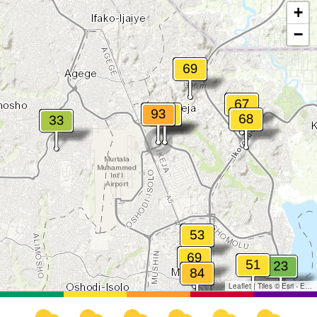
+
−
Leaflet
|
Tiles © Esri - Esri, DeLorme, NAVTEQ, TomTom, Intermap, iPC, USGS, FAO, NPS, NRCAN, GeoBase, Kadaster NL, Ordnance Survey, Esri Japan, METI, Esri China (Hong Kong), and the GIS User Community