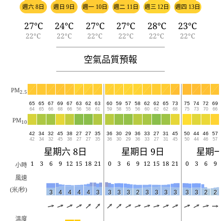
週六 8日
週日 9日
週一 10日
週二 11日
週三 12日
週四 13日
27°C
24°C
27°C
27°C
28°C
23°C
22°C
22°C
22°C
22°C
22°C
22°C
空氣品質預報
PM
2.5
65
65
67
69
67
63
62
63
60
59
57
58
62
62
65
73
75
74
72
69
64
65
66
68
66
56
58
61
59
58
55
56
60
62
62
68
75
73
70
66
PM
10
42
34
32
45
38
27
27
35
36
30
29
36
33
27
31
45
50
44
46
57
42
34
32
45
38
27
27
35
36
30
29
36
33
27
31
45
50
44
46
57
星期六 8日
星期日 9日
星期一
1
3
6
9
12
15
18
21
0
3
6
9
12
15
18
21
0
3
6
9
小時
風速
(米/秒)
3
4
4
4
4
3
3
3
3
2
3
3
3
3
3
3
2
2
溫度