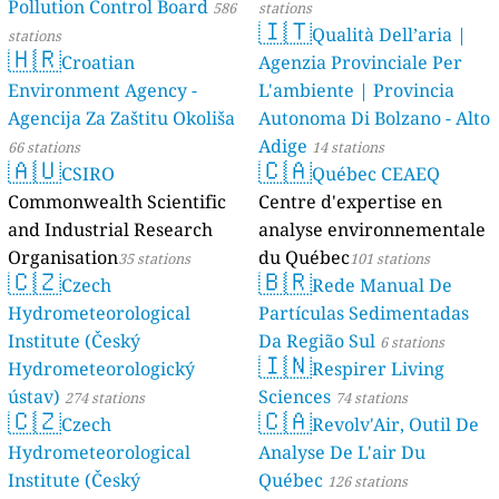
Pollution Control Board
586
stations
🇮🇹
Qualità Dell’aria |
stations
🇭🇷
Croatian
Agenzia Provinciale Per
Environment Agency -
L'ambiente | Provincia
Agencija Za Zaštitu Okoliša
Autonoma Di Bolzano - Alto
Adige
66 stations
14 stations
🇦🇺
🇨🇦
CSIRO
Québec CEAEQ
Commonwealth Scientific
Centre d'expertise en
and Industrial Research
analyse environnementale
Organisation
du Québec
35 stations
101 stations
🇨🇿
🇧🇷
Czech
Rede Manual De
Hydrometeorological
Partículas Sedimentadas
Institute (Český
Da Região Sul
6 stations
🇮🇳
Hydrometeorologický
Respirer Living
ústav)
Sciences
274 stations
74 stations
🇨🇿
🇨🇦
Czech
Revolv'Air, Outil De
Hydrometeorological
Analyse De L'air Du
Institute (Český
Québec
126 stations