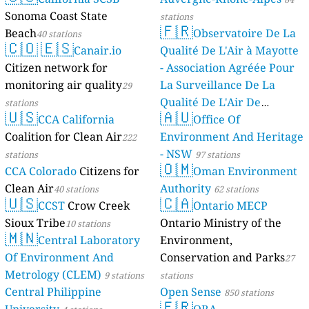
Sonoma Coast State
stations
🇫🇷
Beach
Observatoire De La
40 stations
🇨🇴
🇪🇸
Canair.io
Qualité De L'Air à Mayotte
Citizen network for
- Association Agréée Pour
monitoring air quality
La Surveillance De La
29
Qualité De L'Air De
stations
🇺🇸
🇦🇺
CCA California
Mayotte
Office Of
4 stations
Coalition for Clean Air
Environment And Heritage
222
- NSW
stations
97 stations
🇴🇲
CCA Colorado
Citizens for
Oman Environment
Clean Air
Authority
40 stations
62 stations
🇺🇸
🇨🇦
CCST
Crow Creek
Ontario MECP
Sioux Tribe
Ontario Ministry of the
10 stations
🇲🇳
Central Laboratory
Environment,
Of Environment And
Conservation and Parks
27
Metrology (CLEM)
9 stations
stations
Central Philippine
Open Sense
850 stations
🇫🇷