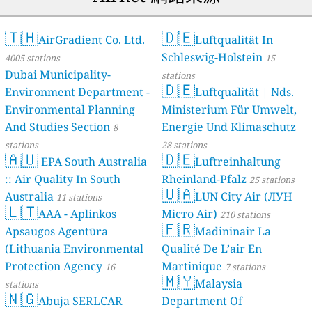
🇹🇭
🇩🇪
AirGradient Co. Ltd.
Luftqualität In
Schleswig-Holstein
4005 stations
15
Dubai Municipality-
stations
🇩🇪
Environment Department -
Luftqualität | Nds.
Environmental Planning
Ministerium Für Umwelt,
And Studies Section
Energie Und Klimaschutz
8
stations
28 stations
🇦🇺
🇩🇪
EPA South Australia
Luftreinhaltung
:: Air Quality In South
Rheinland-Pfalz
25 stations
🇺🇦
Australia
LUN City Air (ЛУН
11 stations
🇱🇹
AAA - Aplinkos
Місто Air)
210 stations
🇫🇷
Apsaugos Agentūra
Madininair La
(Lithuania Environmental
Qualité De L’air En
Protection Agency
Martinique
16
7 stations
🇲🇾
Malaysia
stations
🇳🇬
Abuja SERLCAR
Department Of