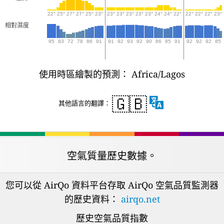
22°
25°
27°
27°
25°
23°
23°
23°
23°
23°
23°
24°
24°
22°
22°
22°
22°
23°
相對濕度
95
83
72
78
86
91
91
92
93
92
90
86
85
91
92
92
92
85
使用時區繪製的預測： Africa/Lagos
🇬🇧
其他語言的翻譯：
空氣質量歷史數據。
您可以從 AirQo 資料平台存取 AirQo 空氣品質監測器
的歷史資料：
airqo.net
歷史空氣品質指數