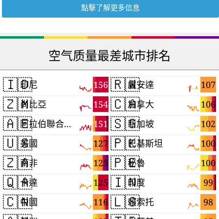
點擊了解更多信息
空气质量最差城市排名
🇮🇩
🇷🇼
156
107
印尼
盧安達
🇿🇲
🇨🇦
154
106
尚比亞
加拿大
🇦🇪
🇸🇬
151
102
阿拉伯聯合大公國
新加坡
🇺🇸
🇵🇰
127
100
美國
巴基斯坦
🇿🇦
🇵🇪
125
100
南非
秘魯
🇶🇦
🇮🇳
125
99
卡達
印度
🇨🇳
🇱🇸
116
98
中國
賴索托