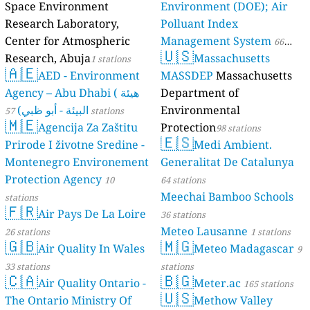
Space Environment
Environment (DOE); Air
Research Laboratory,
Polluant Index
Center for Atmospheric
Management System
66
🇺🇸
Research, Abuja
Massachusetts
1 stations
stations
🇦🇪
AED - Environment
MASSDEP
Massachusetts
Agency – Abu Dhabi ( هيئة
Department of
البيئة - أبو ظبي)
Environmental
57 stations
🇲🇪
Agencija Za Zaštitu
Protection
98 stations
🇪🇸
Prirode I životne Sredine -
Medi Ambient.
Montenegro Environement
Generalitat De Catalunya
Protection Agency
10
64 stations
Meechai Bamboo Schools
stations
🇫🇷
Air Pays De La Loire
36 stations
Meteo Lausanne
26 stations
1 stations
🇬🇧
🇲🇬
Air Quality In Wales
Meteo Madagascar
9
33 stations
stations
🇨🇦
🇧🇬
Air Quality Ontario -
Meter.ac
165 stations
🇺🇸
The Ontario Ministry Of
Methow Valley