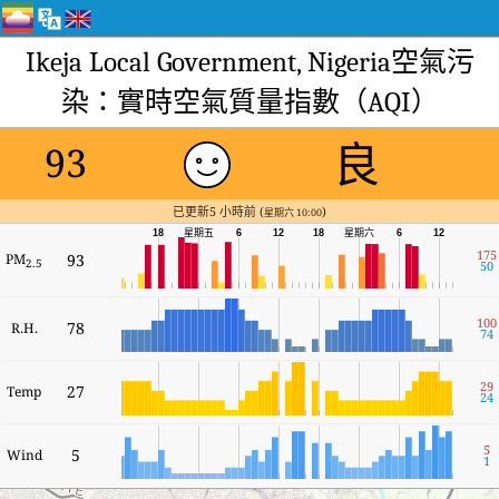
Ikeja Local Government, Nigeria空氣污
染：實時空氣質量指數（AQI）
良
93
已更新5 小時前 (
)
星期六 10:00
星期六
18
星期五
6
12
18
6
12
175
PM
93
2.5
50
100
78
R.H.
74
29
27
Temp
24
5
5
Wind
1