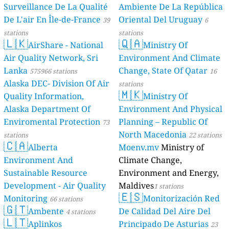
Surveillance De La Qualité
Ambiente De La República
De L'air En Île-de-France
Oriental Del Uruguay
39
6
stations
stations
🇱🇰
🇶🇦
AirShare - National
Ministry Of
Air Quality Network, Sri
Environment And Climate
Lanka
Change, State Of Qatar
575966 stations
16
Alaska DEC- Division Of Air
stations
🇲🇰
Quality Information,
Ministry Of
Alaska Department Of
Environment And Physical
Enviromental Protection
Planning – Republic Of
73
North Macedonia
stations
22 stations
🇨🇦
Alberta
Moenv.mv
Ministry of
Environment And
Climate Change,
Sustainable Resource
Environment and Energy,
Development - Air Quality
Maldives
1 stations
🇪🇸
Monitoring
Monitorización Red
66 stations
🇬🇹
Ambente
De Calidad Del Aire Del
4 stations
🇱🇹
Aplinkos
Principado De Asturias
23