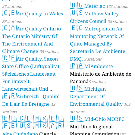
🇧🇬
Meter.ac
26 stations
165 stations
🇬🇧
🇺🇸
Air Quality In Wales
Methow Valley
Citizens Council
33 stations
38 stations
🇨🇦
🇪🇨
Air Quality Ontario -
Metropolitan Air
The Ontario Ministry Of
Monitoring Network Of
The Environment And
Quito Managed By
Climate Change
Secretaria De Ambiente
38 stations
🇩🇪
Air Quality, Saxon
DMQ.
9 stations
🇵🇦
State Office (Luftqualität
MiAmbiente
Sächsisches Landesamt
Ministerio de Ambiente de
Für Umwelt,
Panamá
5 stations
🇺🇸
Landwirtschaft Und
Michigan
🇫🇷
Geologie)
Airbreizh - Qualité
Department Of
50 stations
De L'air En Bretagne
Environmental Quality
13
109
stations
stations
🇧🇴
🇨🇱
🇲🇽
🇪🇨
🇺🇸
Mid-Ohio MORPC
🇵🇪
🇺🇸
🇲🇽
🇦🇷
Mid-Ohio Regional
Aire Ciudadano
Ciencia
Planning Commission
151