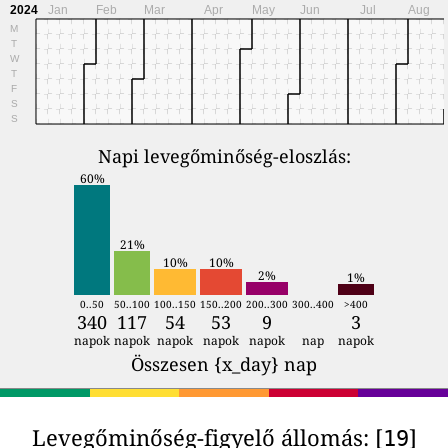
2024
Jan
Feb
Mar
Apr
May
Jun
Jul
Aug
M
T
W
T
F
S
S
Napi levegőminőség-eloszlás:
60%
21%
10%
10%
2%
1%
0..50
50..100
100..150
150..200
200..300
300..400
>400
340
117
54
53
9
3
napok
napok
napok
napok
napok
nap
napok
Összesen {x_day} nap
Levegőminőség-figyelő állomás: [
]
19