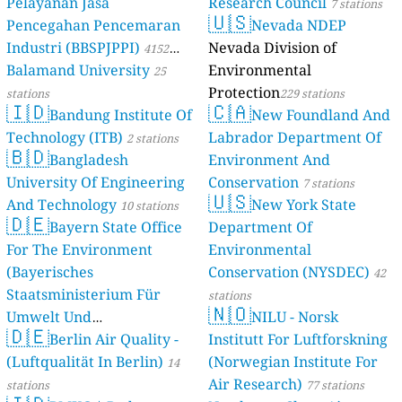
Pelayanan Jasa
Research Council
7 stations
🇺🇸
Pencegahan Pencemaran
Nevada NDEP
Industri (BBSPJPPI)
Nevada Division of
4152
Balamand University
Environmental
stations
25
Protection
stations
229 stations
🇮🇩
🇨🇦
Bandung Institute Of
New Foundland And
Technology (ITB)
Labrador Department Of
2 stations
🇧🇩
Bangladesh
Environment And
University Of Engineering
Conservation
7 stations
🇺🇸
And Technology
New York State
10 stations
🇩🇪
Bayern State Office
Department Of
For The Environment
Environmental
(Bayerisches
Conservation (NYSDEC)
42
Staatsministerium Für
stations
🇳🇴
Umwelt Und
NILU - Norsk
🇩🇪
Berlin Air Quality -
Verbraucherschutz) - LfU
Institutt For Luftforskning
(Luftqualität In Berlin)
(Norwegian Institute For
46 stations
14
Air Research)
stations
77 stations