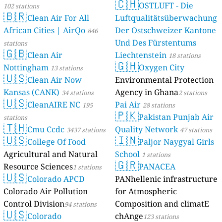
🇨🇭
OSTLUFT - Die
102 stations
🇧🇷
Clean Air For All
Luftqualitätsüberwachung
African Cities | AirQo
Der Ostschweizer Kantone
846
Und Des Fürstentums
stations
🇬🇧
Clean Air
Liechtenstein
18 stations
🇬🇭
Nottingham
Oxygen City
13 stations
🇺🇸
Clean Air Now
Environmental Protection
Kansas (CANK)
Agency in Ghana
34 stations
2 stations
🇺🇸
CleanAIRE NC
Pai Air
195
28 stations
🇵🇰
Pakistan Punjab Air
stations
🇹🇭
Cmu Ccdc
Quality Network
3437 stations
47 stations
🇺🇸
🇮🇳
College Of Food
Paljor Naygyal Girls
Agricultural and Natural
School
1 stations
🇬🇷
Resource Sciences
PANACEA
1 stations
🇺🇸
Colorado APCD
PANhellenic infrastructure
Colorado Air Pollution
for Atmospheric
Control Division
Composition and climatE
94 stations
🇺🇸
Colorado
chAnge
123 stations