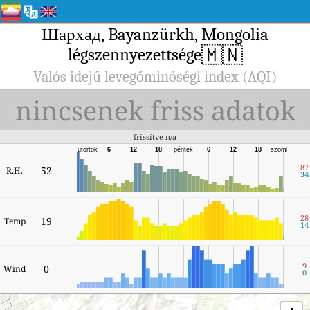
Шархад, Bayanzürkh, Mongolia
🇲🇳
légszennyezettsége
Valós idejű levegőminőségi index (AQI)
nincsenek friss adatok
frissítve n/a
csütörtök
6
12
18
péntek
6
12
18
szombat
87
52
R.H.
34
28
19
Temp
14
9
0
Wind
0