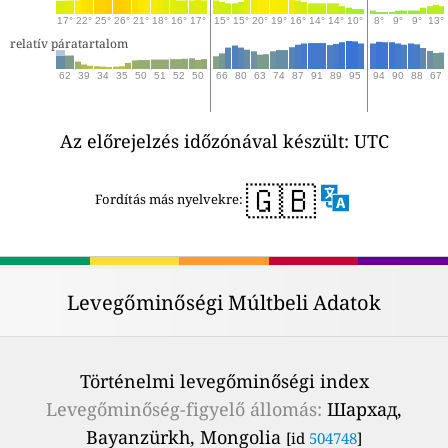
17°
22°
25°
26°
21°
18°
16°
17°
15°
15°
20°
19°
16°
14°
14°
10°
8°
9°
9°
13°
relatív páratartalom
62
39
34
35
50
51
52
50
66
80
63
74
87
91
89
95
94
90
88
67
Az előrejelzés időzónával készült: UTC
🇬🇧
Fordítás más nyelvekre:
Levegőminőségi Múltbeli Adatok
Történelmi levegőminőségi index
Levegőminőség-figyelő állomás:
Шархад,
Bayanzürkh, Mongolia
[id
504748
]