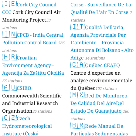
🇮🇪
AMBIENTAL)
Cork City Council
Corse - Surveillance De La
23 stations
CCC
Cork City Council Air
Qualité De L'air En Corse
7
Monitoring Project
53
stations
🇮🇹
Qualità Dell’aria |
stations
🇮🇳
CPCB - India Central
Agenzia Provinciale Per
Pollution Control Board
L'ambiente | Provincia
586
Autonoma Di Bolzano - Alto
stations
🇭🇷
Croatian
Adige
14 stations
🇨🇦
Environment Agency -
Québec CEAEQ
Agencija Za Zaštitu Okoliša
Centre d'expertise en
analyse environnementale
66 stations
🇦🇺
CSIRO
du Québec
101 stations
🇲🇽
Commonwealth Scientific
Red De Monitoreo
and Industrial Research
De Calidad Del AireDel
Organisation
Estado De Guanajuato
35 stations
180
🇨🇿
Czech
stations
🇧🇷
Hydrometeorological
Rede Manual De
Institute (Český
Partículas Sedimentadas