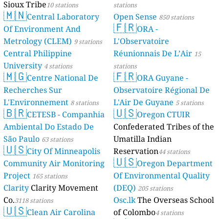
Sioux Tribe
10 stations
stations
🇲🇳
Central Laboratory
Open Sense
850 stations
🇫🇷
Of Environment And
ORA -
Metrology (CLEM)
L'Observatoire
9 stations
Central Philippine
Réunionnais De L’Air
15
University
4 stations
stations
🇲🇬
🇫🇷
Centre National De
ORA Guyane -
Recherches Sur
Observatoire Régional De
L'Environnement
L'Air De Guyane
8 stations
5 stations
🇧🇷
🇺🇸
CETESB - Companhia
Oregon CTUIR
Ambiental Do Estado De
Confederated Tribes of the
São Paulo
Umatilla Indian
63 stations
🇺🇸
City Of Minneapolis
Reservation
44 stations
🇺🇸
Community Air Monitoring
Oregon Department
Project
Of Environmental Quality
165 stations
Clarity
Clarity Movement
(DEQ)
205 stations
Co.
Osc.lk
The Overseas School
3118 stations
🇺🇸
Clean Air Carolina
of Colombo
4 stations