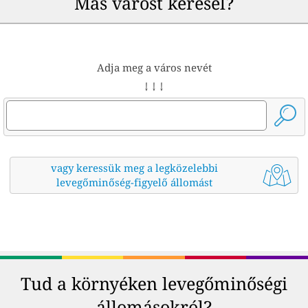
Más várost keresel?
Adja meg a város nevét
↓ ↓ ↓
vagy keressük meg a legközelebbi
levegőminőség-figyelő állomást
Tud a környéken levegőminőségi
állomásokról?