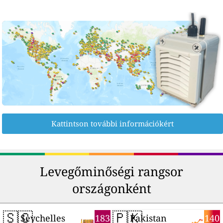
Kattintson további információkért
Levegőminőségi rangsor
országonként
🇸🇨
🇵🇰
183
140
Seychelles
Pakistan