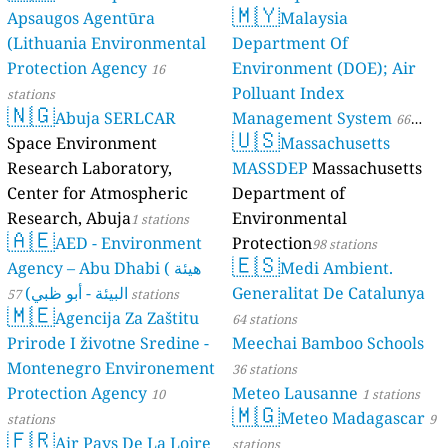
🇲🇾
Apsaugos Agentūra
Malaysia
(Lithuania Environmental
Department Of
Protection Agency
Environment (DOE); Air
16
Polluant Index
stations
🇳🇬
Abuja SERLCAR
Management System
66
🇺🇸
Space Environment
Massachusetts
stations
Research Laboratory,
MASSDEP
Massachusetts
Center for Atmospheric
Department of
Research, Abuja
Environmental
1 stations
🇦🇪
AED - Environment
Protection
98 stations
🇪🇸
Agency – Abu Dhabi ( هيئة
Medi Ambient.
البيئة - أبو ظبي)
Generalitat De Catalunya
57 stations
🇲🇪
Agencija Za Zaštitu
64 stations
Prirode I životne Sredine -
Meechai Bamboo Schools
Montenegro Environement
36 stations
Protection Agency
Meteo Lausanne
10
1 stations
🇲🇬
Meteo Madagascar
stations
9
🇫🇷
Air Pays De La Loire
stations