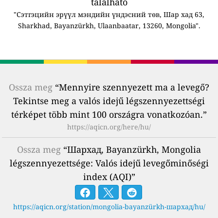
található
"Сэтгэцийн эрүүл мэндийн үндэсний төв, Шар хад 63,
Sharkhad, Bayanzürkh, Ulaanbaatar, 13260, Mongolia".
Ossza meg
“Mennyire szennyezett ma a levegő?
Tekintse meg a valós idejű légszennyezettségi
térképet több mint 100 országra vonatkozóan.”
https://aqicn.org/here/hu/
Ossza meg
“Шархад, Bayanzürkh, Mongolia
légszennyezettsége: Valós idejű levegőminőségi
index (AQI)”
https://aqicn.org/station/mongolia-bayanzürkh-шархад/hu/