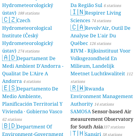
Hydrometeorologický
Da Região Sul
6 stations
🇮🇳
ústav)
Respirer Living
188 stations
🇨🇿
Czech
Sciences
74 stations
🇨🇦
Hydrometeorological
Revolv'Air, Outil De
Institute (Český
Analyse De L'air Du
Hydrometeorologický
Québec
126 stations
ústav)
RIVM - Rijksinstituut Voor
274 stations
🇦🇩
Departament De
Volksgezondheid En
Medi Ambient D'Andorra -
Milieum, Landelijk
Qualitat De L'Aire A
Meetnet Luchtkwaliteit
112
Andorra
4 stations
stations
🇪🇸
🇷🇼
Departamento De
Rwanda
Medio Ambiente,
Environment Management
Planificación Territorial Y
Authority
14 stations
Vivienda · Gobierno Vasco
SAMOSA
Sensor-based Air
measurement Observatory
62 stations
🇧🇩
Department Of
for South Asia
337 stations
🇹🇭
Environment-Government
Sansiri
58 stations