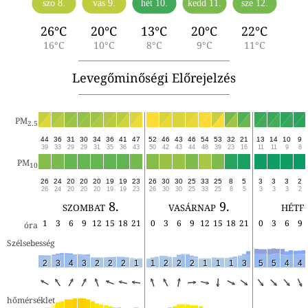
szo 8.
vas 9.
hét 10.
kedd 11.
sze 12.
26°C
20°C
13°C
20°C
22°C
16°C
10°C
8°C
9°C
11°C
Levegőminőségi Előrejelzés
PM
2.5
44
36
31
30
34
36
41
47
52
46
43
46
54
53
32
21
13
14
10
9
39
33
29
29
31
35
36
43
50
42
43
44
48
39
23
16
11
11
9
8
PM
10
26
24
20
20
20
19
19
23
26
30
30
25
33
25
8
5
3
3
3
2
26
24
20
20
20
19
19
23
26
30
30
25
33
25
8
5
3
3
3
2
szombat 8.
vasárnap 9.
hétf
1
3
6
9
12
15
18
21
0
3
6
9
12
15
18
21
0
3
6
9
óra
Szélsebesség
2
3
4
3
2
2
2
1
1
2
2
2
1
1
1
3
5
5
4
4
hőmérséklet