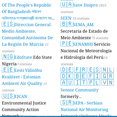
🇺🇦
Of The People's Republic
Save Dnipro
1815
Of Bangladesh পরিবেশ
stations
অধিদপ্তর-গণপ্রজাতন্ত্রী বাংলাদেশ সরকার
SEEN
16 stations
🇪🇸
🇧🇷
Direccion General
SEMA_AM
17 stations
Medio Ambiente,
Secretaria de Estado de
Comunidad Autónoma De
Meio Ambiente
75 stations
🇵🇪
La Región De Murcia
SENAMHI
Servicio
11
Nacional de Meteorología
stations
🇳🇬
EdoState
Edo State
e Hidrología del Perú
14
Nigeria
3 stations
stations
🇪🇪
🇩🇪
🇫🇷
🇪🇸
🇳🇱
Eesti Välisõhu
🇩🇰
🇧🇪
🇫🇮
🇬🇷
Kvaliteet - Estonian
🇦🇺
🇮🇹
🇵🇱
🇻🇳
Ambient Air Quality
11
Sensor Community
stations
🇺🇸
EJCAN
formerly
🇸🇷
Environmental Justice
luftdaten.info
SEPA - Serbian
35814 stations
Community Action
National Air Monitoring
Network
Network (Državna Mreža
28 stations