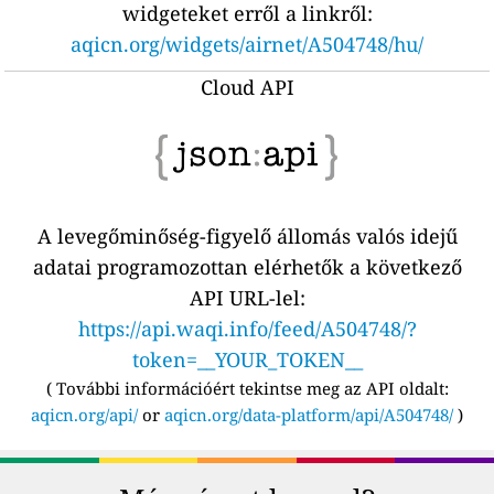
widgeteket erről a linkről:
aqicn.org/widgets/airnet/A504748/hu/
Cloud API
A levegőminőség-figyelő állomás valós idejű
adatai programozottan elérhetők a következő
API URL-lel:
https://api.waqi.info/feed/A504748/?
token=__YOUR_TOKEN__
(
További információért tekintse meg az API oldalt:
aqicn.org/api/
or
aqicn.org/data-platform/api/A504748/
)