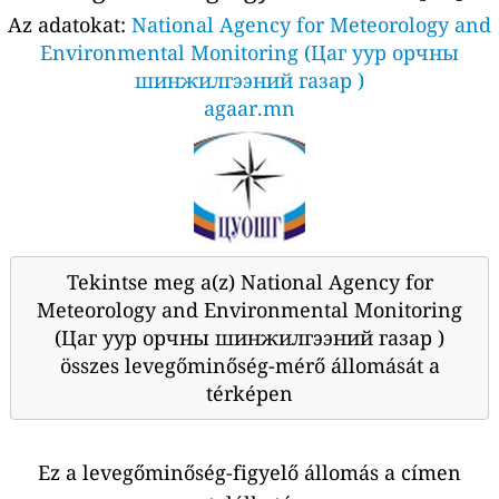
Az adatokat:
National Agency for Meteorology and
Environmental Monitoring (Цаг уур орчны
шинжилгээний газар )
agaar.mn
Tekintse meg a(z) National Agency for
Meteorology and Environmental Monitoring
(Цаг уур орчны шинжилгээний газар )
összes levegőminőség-mérő állomását a
térképen
Ez a levegőminőség-figyelő állomás a címen