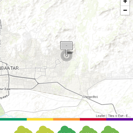
+
−
Leaflet
|
Tiles © Esri - Esri, DeLorme, NAVTEQ, TomTom, Intermap, iPC, USGS, FAO, NPS, NRCAN, GeoBase, Kadaster NL, Ordnance Survey, Esri Japan, METI, Esri China (Hong Kong), and the GIS User Community