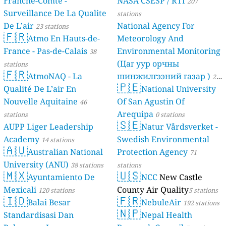
Franche-Comté -
NASA CSESP / RTI
207
Surveillance De La Qualite
stations
De L’air
National Agency For
23 stations
🇫🇷
Atmo En Hauts-de-
Meteorology And
France - Pas-de-Calais
Environmental Monitoring
38
(Цаг уур орчны
stations
🇫🇷
AtmoNAQ - La
шинжилгээний газар )
21
🇵🇪
Qualité De L’air En
National University
stations
Nouvelle Aquitaine
Of San Agustin Of
46
Arequipa
stations
0 stations
🇸🇪
AUPP Liger Leadership
Natur Vårdsverket -
Academy
Swedish Environmental
14 stations
🇦🇺
Australian National
Protection Agency
71
University (ANU)
38 stations
stations
🇲🇽
🇺🇸
Ayuntamiento De
NCC
New Castle
Mexicali
County Air Quality
120 stations
5 stations
🇮🇩
🇫🇷
Balai Besar
NebuleAir
192 stations
🇳🇵
Standardisasi Dan
Nepal Health