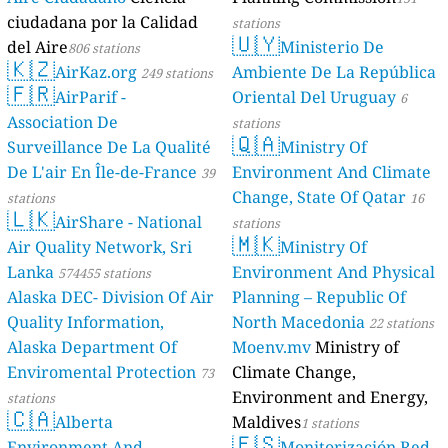
ciudadana por la Calidad
stations
🇺🇾
del Aire
Ministerio De
806 stations
🇰🇿
AirKaz.org
Ambiente De La República
249 stations
🇫🇷
AirParif -
Oriental Del Uruguay
6
Association De
stations
🇶🇦
Surveillance De La Qualité
Ministry Of
De L'air En Île-de-France
Environment And Climate
39
Change, State Of Qatar
stations
16
🇱🇰
AirShare - National
stations
🇲🇰
Air Quality Network, Sri
Ministry Of
Lanka
Environment And Physical
574455 stations
Alaska DEC- Division Of Air
Planning – Republic Of
Quality Information,
North Macedonia
22 stations
Alaska Department Of
Moenv.mv
Ministry of
Enviromental Protection
Climate Change,
73
Environment and Energy,
stations
🇨🇦
Alberta
Maldives
1 stations
🇪🇸
Environment And
Monitorización Red