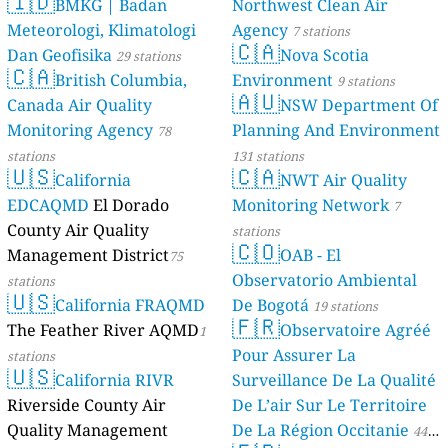
🇮🇩
BMKG | Badan
Northwest Clean Air
Meteorologi, Klimatologi
Agency
7 stations
🇨🇦
Dan Geofisika
Nova Scotia
29 stations
🇨🇦
British Columbia,
Environment
9 stations
🇦🇺
Canada Air Quality
NSW Department Of
Monitoring Agency
Planning And Environment
78
stations
131 stations
🇺🇸
🇨🇦
California
NWT Air Quality
EDCAQMD
El Dorado
Monitoring Network
7
County Air Quality
stations
🇨🇴
Management District
OAB - El
75
Observatorio Ambiental
stations
🇺🇸
California FRAQMD
De Bogotá
19 stations
🇫🇷
The Feather River AQMD
Observatoire Agréé
1
Pour Assurer La
stations
🇺🇸
California RIVR
Surveillance De La Qualité
Riverside County Air
De L’air Sur Le Territoire
Quality Management
De La Région Occitanie
44