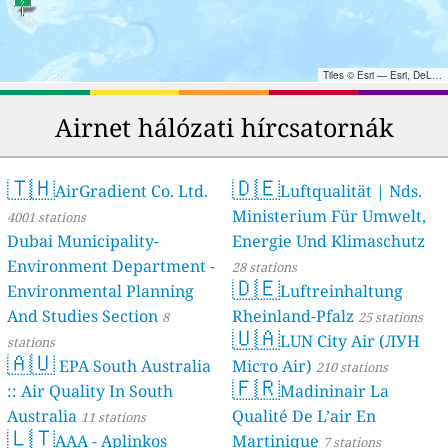
Tiles © Esri — Esri, DeLorme, NAVTEQ, TomTom, Intermap, iPC, USGS, FAO, NPS, NRCAN, GeoBase, Kadaster NL, Ordnance Survey, Esri Japan, METI, Esri China (Hong Kong), and the GIS User Community
Airnet hálózati hírcsatornák
🇹🇭
🇩🇪
AirGradient Co. Ltd.
Luftqualität | Nds.
Ministerium Für Umwelt,
4001 stations
Dubai Municipality-
Energie Und Klimaschutz
Environment Department -
28 stations
🇩🇪
Environmental Planning
Luftreinhaltung
And Studies Section
Rheinland-Pfalz
8
25 stations
🇺🇦
LUN City Air (ЛУН
stations
🇦🇺
EPA South Australia
Місто Air)
210 stations
🇫🇷
:: Air Quality In South
Madininair La
Australia
Qualité De L’air En
11 stations
🇱🇹
AAA - Aplinkos
Martinique
7 stations