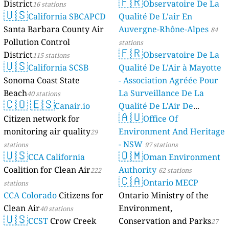
🇫🇷
District
Observatoire De La
16 stations
stations
🇺🇸
California SBCAPCD
Qualité De L'air En
Santa Barbara County Air
Auvergne-Rhône-Alpes
84
Pollution Control
stations
🇫🇷
District
Observatoire De La
115 stations
🇺🇸
California SCSB
Qualité De L'Air à Mayotte
Sonoma Coast State
- Association Agréée Pour
Beach
La Surveillance De La
40 stations
🇨🇴
🇪🇸
Canair.io
Qualité De L'Air De
🇦🇺
Citizen network for
Mayotte
Office Of
4 stations
monitoring air quality
Environment And Heritage
29
- NSW
stations
97 stations
🇺🇸
🇴🇲
CCA California
Oman Environment
Coalition for Clean Air
Authority
222
62 stations
🇨🇦
Ontario MECP
stations
CCA Colorado
Citizens for
Ontario Ministry of the
Clean Air
Environment,
40 stations
🇺🇸
CCST
Crow Creek
Conservation and Parks
27