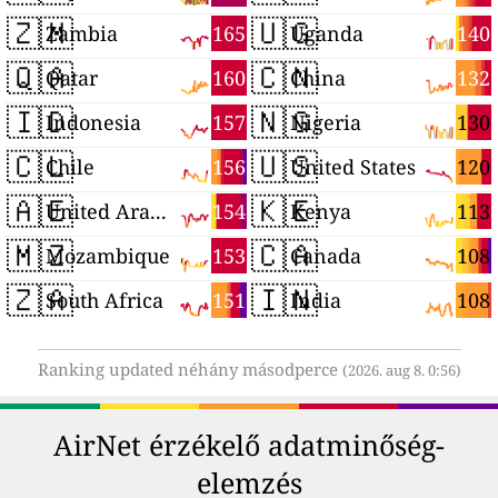
🇿🇲
🇺🇬
165
140
Zambia
Uganda
🇶🇦
🇨🇳
160
132
Qatar
China
🇮🇩
🇳🇬
157
130
Indonesia
Nigeria
🇨🇱
🇺🇸
156
120
Chile
United States
🇦🇪
🇰🇪
154
113
United Arab Emirates
Kenya
🇲🇿
🇨🇦
153
108
Mozambique
Canada
🇿🇦
🇮🇳
151
108
South Africa
India
Ranking updated néhány másodperce
(2026. aug 8. 0:56)
AirNet érzékelő adatminőség-
elemzés