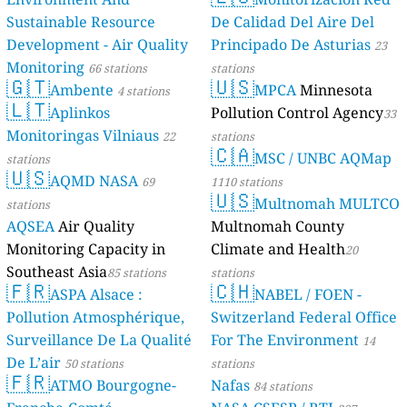
Sustainable Resource
De Calidad Del Aire Del
Development - Air Quality
Principado De Asturias
23
Monitoring
66 stations
stations
🇬🇹
🇺🇸
Ambente
MPCA
Minnesota
4 stations
🇱🇹
Aplinkos
Pollution Control Agency
33
Monitoringas Vilniaus
22
stations
🇨🇦
MSC / UNBC AQMap
stations
🇺🇸
AQMD NASA
69
1110 stations
🇺🇸
Multnomah MULTCO
stations
AQSEA
Air Quality
Multnomah County
Monitoring Capacity in
Climate and Health
20
Southeast Asia
85 stations
stations
🇫🇷
🇨🇭
ASPA Alsace :
NABEL / FOEN -
Pollution Atmosphérique,
Switzerland Federal Office
Surveillance De La Qualité
For The Environment
14
De L’air
50 stations
stations
🇫🇷
ATMO Bourgogne-
Nafas
84 stations