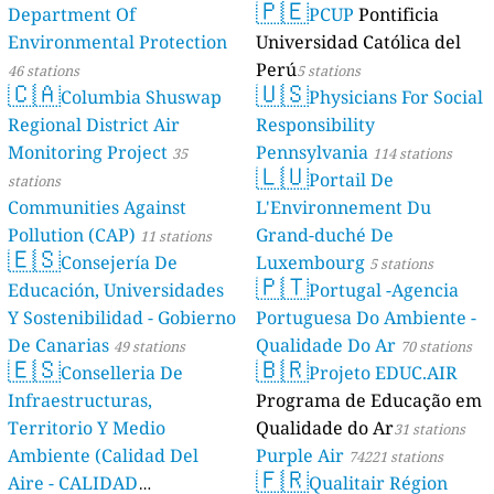
🇵🇪
Department Of
PCUP
Pontificia
Environmental Protection
Universidad Católica del
Perú
46 stations
5 stations
🇨🇦
🇺🇸
Columbia Shuswap
Physicians For Social
Regional District Air
Responsibility
Monitoring Project
Pennsylvania
35
114 stations
🇱🇺
Portail De
stations
Communities Against
L'Environnement Du
Pollution (CAP)
Grand-duché De
11 stations
🇪🇸
Consejería De
Luxembourg
5 stations
🇵🇹
Educación, Universidades
Portugal -Agencia
Y Sostenibilidad - Gobierno
Portuguesa Do Ambiente -
De Canarias
Qualidade Do Ar
49 stations
70 stations
🇪🇸
🇧🇷
Conselleria De
Projeto EDUC.AIR
Infraestructuras,
Programa de Educação em
Territorio Y Medio
Qualidade do Ar
31 stations
Ambiente (Calidad Del
Purple Air
74221 stations
🇫🇷
Aire - CALIDAD
Qualitair Région