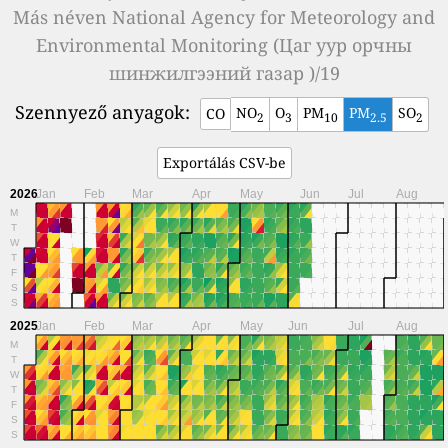
Más néven
National Agency for Meteorology and
Environmental Monitoring (Цаг уур орчны
шинжилгээний газар )/19
Szennyező anyagok:
NO
O
PM
PM
SO
CO
2
3
10
2.5
2
Exportálás CSV-be
2026
Jan
Feb
Mar
Apr
May
Jun
Jul
Aug
M
T
W
T
F
S
S
2025
Jan
Feb
Mar
Apr
May
Jun
Jul
Aug
M
T
W
T
F
S
S