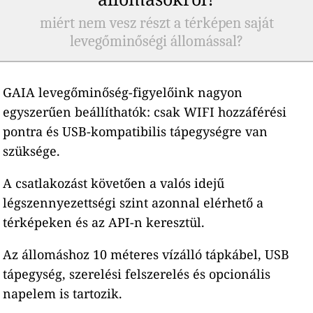
miért nem vesz részt a térképen saját
levegőminőségi állomással?
GAIA levegőminőség-figyelőink nagyon
egyszerűen beállíthatók: csak WIFI hozzáférési
pontra és USB-kompatibilis tápegységre van
szüksége.
A csatlakozást követően a valós idejű
légszennyezettségi szint azonnal elérhető a
térképeken és az API-n keresztül.
Az állomáshoz 10 méteres vízálló tápkábel, USB
tápegység, szerelési felszerelés és opcionális
napelem is tartozik.