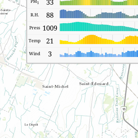
33
PM
1
88
R.H.
1009
Press
21
Temp
3
Wind