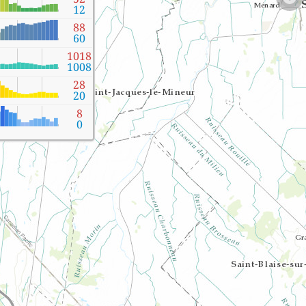
12
88
60
1018
1008
28
20
8
0