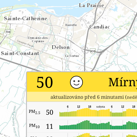
50
Mírn
aktualizováno před 6 minutami (
nedě
6
12
18
sobota
6
12
18
50
PM
2.5
11
PM
10