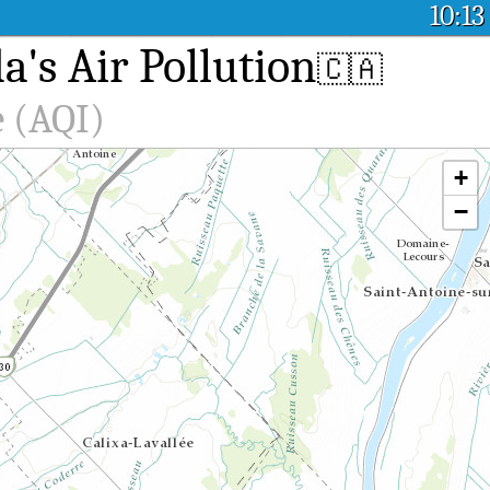
10:13
a's Air Pollution
🇨🇦
e (AQI)
+
−