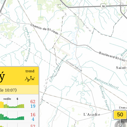
ý
trend
)
le 10:07
neděle
6
62
19
16
4
52