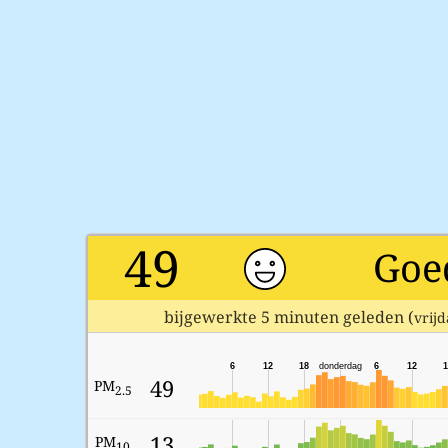
49
Goe
bijgewerkte 5 minuten geleden (
vrijd
6
12
18
donderdag
6
12
1
49
PM
2.5
13
PM
10