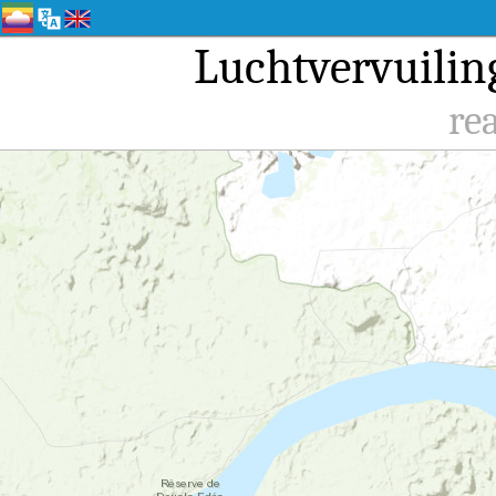
Luchtvervuilin
re