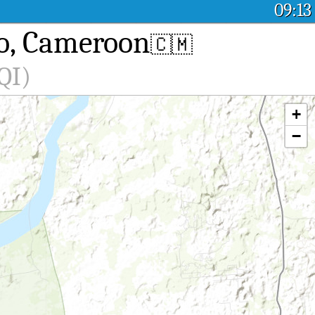
09:13
lo, Cameroon
🇨🇲
QI)
+
−