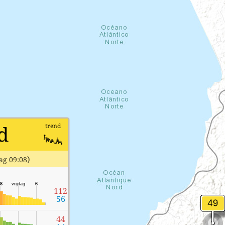
d
trend
)
ag 09:08
8
vrijdag
6
112
56
44