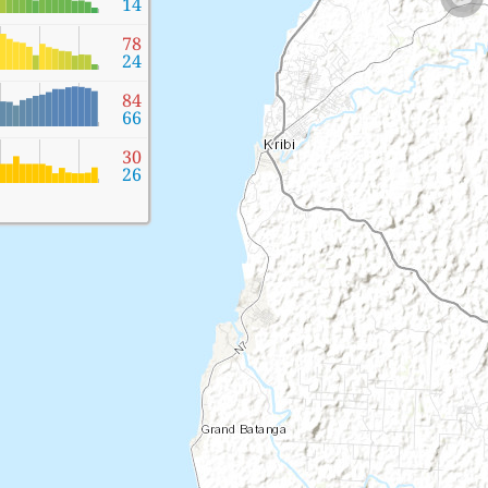
14
78
24
84
66
30
26