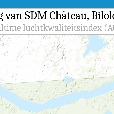
g van SDM Château, Bilo
altime luchtkwaliteitsindex (A