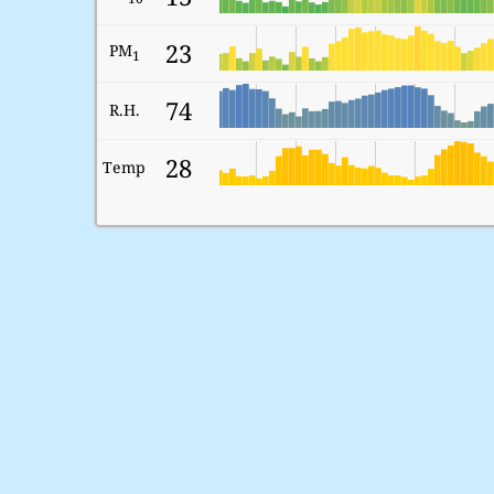
23
PM
1
74
R.H.
28
Temp