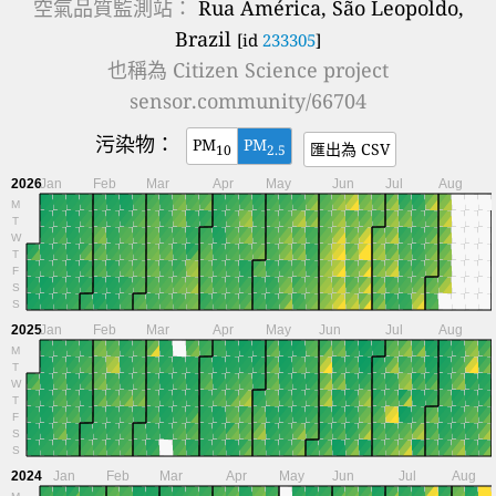
空氣品質監測站：
Rua América, São Leopoldo,
Brazil
[id
233305
]
也稱為
Citizen Science project
sensor.community/66704
污染物：
PM
PM
匯出為 CSV
10
2.5
2026
Jan
Feb
Mar
Apr
May
Jun
Jul
Aug
M
T
W
T
F
S
S
2025
Jan
Feb
Mar
Apr
May
Jun
Jul
Aug
M
T
W
T
F
S
S
2024
Jan
Feb
Mar
Apr
May
Jun
Jul
Aug
M