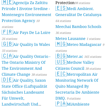
🇲🇪
Agencija Za Zaštitu
Protection
98 stations
🇪🇸
Prirode I životne Sredine -
Medi Ambient.
Montenegro Environement
Generalitat De Catalunya
Protection Agency
10
64 stations
Meechai Bamboo Schools
stations
🇫🇷
Air Pays De La Loire
36 stations
Meteo Lausanne
26 stations
1 stations
🇬🇧
🇲🇬
Air Quality In Wales
Meteo Madagascar
9
33 stations
stations
🇨🇦
🇧🇬
Air Quality Ontario -
Meter.ac
165 stations
🇺🇸
The Ontario Ministry Of
Methow Valley
The Environment And
Citizens Council
38 stations
🇪🇨
Climate Change
Metropolitan Air
38 stations
🇩🇪
Air Quality, Saxon
Monitoring Network Of
State Office (Luftqualität
Quito Managed By
Sächsisches Landesamt
Secretaria De Ambiente
Für Umwelt,
DMQ.
9 stations
🇵🇦
Landwirtschaft Und
MiAmbiente