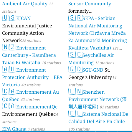
Ambient Air Quality
Sensor Community
11
formerly
stations
🇺🇸
🇸🇷
EJCAN
luftdaten.info
SEPA - Serbian
35819 stations
Environmental Justice
National Air Monitoring
Community Action
Network (Državna Mreža
Network
Za Automatski Monitoring
28 stations
🇳🇿
Environment
Kvaliteta Vazduha)
121
🇸🇨
Canterbury - Kaunihera
Seychelles Air
stations
Taiao Ki Waitaha
Monitoring
10 stations
12 stations
🇦🇺
🇬🇩
Environment
SGU-GND
St.
Protection Authority | EPA
George’s University
14
Victoria
40 stations
stations
🇨🇦
🇨🇳
Environnement Au
Shenzhen
Québec
Environment Network (深
42 stations
🇨🇦
EnvironnementQc
圳人居环境网)
81 stations
🇨🇱
Environnement Québec
Sistema Nacional De
4
Calidad Del Aire En Chile
stations
EPA Ghana
7 stations
135 stations