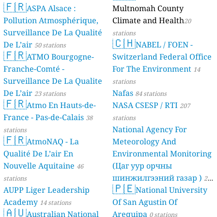
🇫🇷
ASPA Alsace :
Multnomah County
Pollution Atmosphérique,
Climate and Health
20
Surveillance De La Qualité
stations
🇨🇭
De L’air
NABEL / FOEN -
50 stations
🇫🇷
ATMO Bourgogne-
Switzerland Federal Office
Franche-Comté -
For The Environment
14
Surveillance De La Qualite
stations
De L’air
Nafas
23 stations
84 stations
🇫🇷
Atmo En Hauts-de-
NASA CSESP / RTI
207
France - Pas-de-Calais
38
stations
National Agency For
stations
🇫🇷
AtmoNAQ - La
Meteorology And
Qualité De L’air En
Environmental Monitoring
Nouvelle Aquitaine
(Цаг уур орчны
46
шинжилгээний газар )
stations
21
🇵🇪
AUPP Liger Leadership
National University
stations
Academy
Of San Agustin Of
14 stations
🇦🇺
Australian National
Arequipa
0 stations