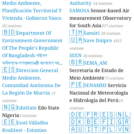
Medio Ambiente,
Authority
14 stations
Planificación Territorial Y
SAMOSA
Sensor-based Air
Vivienda · Gobierno Vasco
measurement Observatory
for South Asia
62 stations
337 stations
🇧🇩
🇹🇭
Department Of
Sansiri
58 stations
🇺🇦
Environment-Government
Save Dnipro
1815
Of The People's Republic
stations
Of Bangladesh পরিবেশ
SEEN
16 stations
🇧🇷
অধিদপ্তর-গণপ্রজাতন্ত্রী বাংলাদেশ সরকার
SEMA_AM
🇪🇸
Direccion General
Secretaria de Estado de
17 stations
Medio Ambiente,
Meio Ambiente
75 stations
🇵🇪
Comunidad Autónoma De
SENAMHI
Servicio
La Región De Murcia
Nacional de Meteorología
11
e Hidrología del Perú
stations
14
🇳🇬
EdoState
Edo State
stations
🇩🇪
🇫🇷
🇪🇸
🇳🇱
Nigeria
3 stations
🇪🇪
🇩🇰
🇧🇪
🇫🇮
🇬🇷
Eesti Välisõhu
🇦🇺
🇮🇹
🇵🇱
🇻🇳
Kvaliteet - Estonian