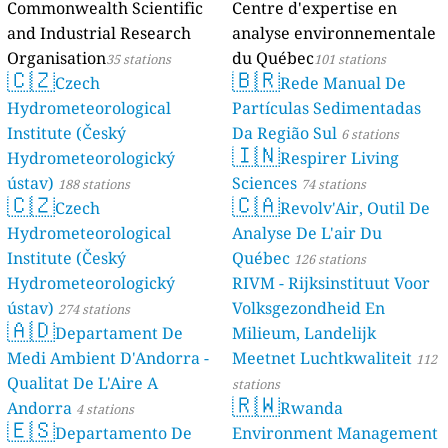
Commonwealth Scientific
Centre d'expertise en
and Industrial Research
analyse environnementale
Organisation
du Québec
35 stations
101 stations
🇨🇿
🇧🇷
Czech
Rede Manual De
Hydrometeorological
Partículas Sedimentadas
Institute (Český
Da Região Sul
6 stations
🇮🇳
Hydrometeorologický
Respirer Living
ústav)
Sciences
188 stations
74 stations
🇨🇿
🇨🇦
Czech
Revolv'Air, Outil De
Hydrometeorological
Analyse De L'air Du
Institute (Český
Québec
126 stations
Hydrometeorologický
RIVM - Rijksinstituut Voor
ústav)
Volksgezondheid En
274 stations
🇦🇩
Departament De
Milieum, Landelijk
Medi Ambient D'Andorra -
Meetnet Luchtkwaliteit
112
Qualitat De L'Aire A
stations
🇷🇼
Andorra
Rwanda
4 stations
🇪🇸
Departamento De
Environment Management