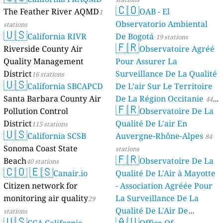
🇨🇴
The Feather River AQMD
OAB - El
1
Observatorio Ambiental
stations
🇺🇸
California RIVR
De Bogotá
19 stations
🇫🇷
Riverside County Air
Observatoire Agréé
Quality Management
Pour Assurer La
District
Surveillance De La Qualité
16 stations
🇺🇸
California SBCAPCD
De L’air Sur Le Territoire
Santa Barbara County Air
De La Région Occitanie
44
🇫🇷
Pollution Control
Observatoire De La
stations
District
Qualité De L'air En
115 stations
🇺🇸
California SCSB
Auvergne-Rhône-Alpes
84
Sonoma Coast State
stations
🇫🇷
Beach
Observatoire De La
40 stations
🇨🇴
🇪🇸
Canair.io
Qualité De L'Air à Mayotte
Citizen network for
- Association Agréée Pour
monitoring air quality
La Surveillance De La
29
Qualité De L'Air De
stations
🇺🇸
🇦🇺
CCA California
Mayotte
Office Of