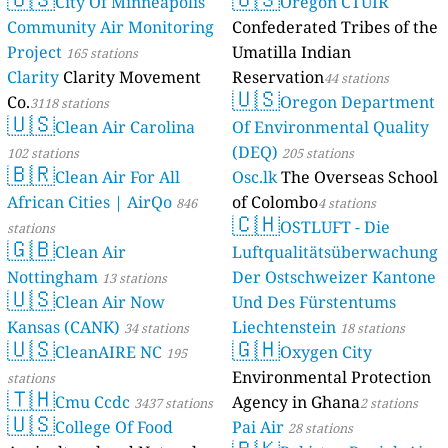
City Of Minneapolis
Oregon CTUIR
Community Air Monitoring
Confederated Tribes of the
Project
Umatilla Indian
165 stations
Clarity
Clarity Movement
Reservation
44 stations
🇺🇸
Co.
Oregon Department
3118 stations
🇺🇸
Clean Air Carolina
Of Environmental Quality
(DEQ)
102 stations
205 stations
🇧🇷
Clean Air For All
Osc.lk
The Overseas School
African Cities | AirQo
of Colombo
846
4 stations
🇨🇭
OSTLUFT - Die
stations
🇬🇧
Clean Air
Luftqualitätsüberwachung
Nottingham
Der Ostschweizer Kantone
13 stations
🇺🇸
Clean Air Now
Und Des Fürstentums
Kansas (CANK)
Liechtenstein
34 stations
18 stations
🇺🇸
🇬🇭
CleanAIRE NC
Oxygen City
195
Environmental Protection
stations
🇹🇭
Cmu Ccdc
Agency in Ghana
3437 stations
2 stations
🇺🇸
College Of Food
Pai Air
28 stations