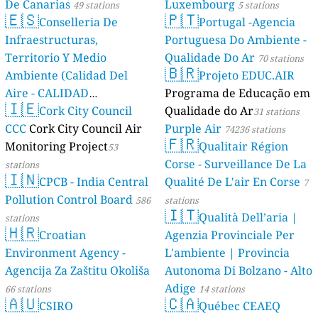
De Canarias
Luxembourg
49 stations
5 stations
🇪🇸
🇵🇹
Conselleria De
Portugal -Agencia
Infraestructuras,
Portuguesa Do Ambiente -
Territorio Y Medio
Qualidade Do Ar
70 stations
🇧🇷
Ambiente (Calidad Del
Projeto EDUC.AIR
Aire - CALIDAD
Programa de Educação em
🇮🇪
AMBIENTAL)
Cork City Council
Qualidade do Ar
23 stations
31 stations
CCC
Cork City Council Air
Purple Air
74236 stations
🇫🇷
Monitoring Project
Qualitair Région
53
Corse - Surveillance De La
stations
🇮🇳
CPCB - India Central
Qualité De L'air En Corse
7
Pollution Control Board
586
stations
🇮🇹
Qualità Dell’aria |
stations
🇭🇷
Croatian
Agenzia Provinciale Per
Environment Agency -
L'ambiente | Provincia
Agencija Za Zaštitu Okoliša
Autonoma Di Bolzano - Alto
Adige
66 stations
14 stations
🇦🇺
🇨🇦
CSIRO
Québec CEAEQ