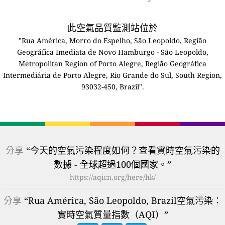
此空氣品質監測站位於
"Rua América, Morro do Espelho, São Leopoldo, Região
Geográfica Imediata de Novo Hamburgo - São Leopoldo,
Metropolitan Region of Porto Alegre, Região Geográfica
Intermediária de Porto Alegre, Rio Grande do Sul, South Region,
93032-450, Brazil".
分享
“今天的空氣污染程度如何？查看實時空氣污染的
數據 - 全球超過100個國家。”
https://aqicn.org/here/hk/
分享
“Rua América, São Leopoldo, Brazil空氣污染：
實時空氣質量指數（AQI）”