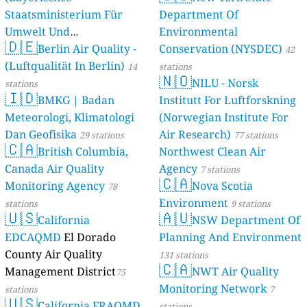
Staatsministerium Für
Department Of
Umwelt Und
Environmental
🇩🇪
Berlin Air Quality -
Verbraucherschutz) - LfU
Conservation (NYSDEC)
42
(Luftqualität In Berlin)
46 stations
14
stations
🇳🇴
NILU - Norsk
stations
🇮🇩
BMKG | Badan
Institutt For Luftforskning
Meteorologi, Klimatologi
(Norwegian Institute For
Dan Geofisika
Air Research)
29 stations
77 stations
🇨🇦
British Columbia,
Northwest Clean Air
Canada Air Quality
Agency
7 stations
🇨🇦
Monitoring Agency
Nova Scotia
78
Environment
stations
9 stations
🇺🇸
🇦🇺
California
NSW Department Of
EDCAQMD
El Dorado
Planning And Environment
County Air Quality
131 stations
🇨🇦
Management District
NWT Air Quality
75
Monitoring Network
stations
7
🇺🇸
California FRAQMD
stations