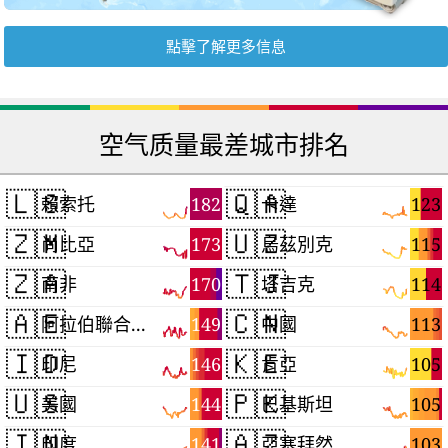
點擊了解更多信息
空气质量最差城市排名
🇱🇸
🇶🇦
182
123
賴索托
卡達
🇿🇲
🇺🇿
173
115
尚比亞
烏茲別克
🇿🇦
🇹🇯
170
114
南非
塔吉克
🇦🇪
🇨🇳
149
113
阿拉伯聯合大公國
中國
🇮🇩
🇰🇪
146
105
印尼
肯亞
🇺🇸
🇵🇰
144
105
美國
巴基斯坦
🇮🇳
🇦🇿
141
103
印度
亞塞拜然