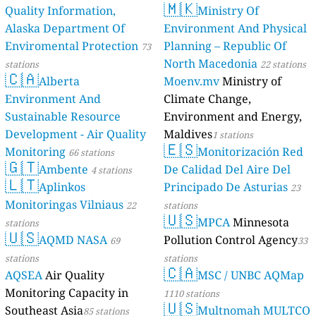
🇲🇰
Quality Information,
Ministry Of
Alaska Department Of
Environment And Physical
Enviromental Protection
Planning – Republic Of
73
North Macedonia
stations
22 stations
🇨🇦
Alberta
Moenv.mv
Ministry of
Environment And
Climate Change,
Sustainable Resource
Environment and Energy,
Development - Air Quality
Maldives
1 stations
🇪🇸
Monitoring
Monitorización Red
66 stations
🇬🇹
Ambente
De Calidad Del Aire Del
4 stations
🇱🇹
Aplinkos
Principado De Asturias
23
Monitoringas Vilniaus
22
stations
🇺🇸
MPCA
Minnesota
stations
🇺🇸
AQMD NASA
Pollution Control Agency
69
33
stations
stations
🇨🇦
AQSEA
Air Quality
MSC / UNBC AQMap
Monitoring Capacity in
1110 stations
🇺🇸
Southeast Asia
Multnomah MULTCO
85 stations