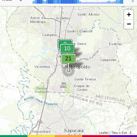
0
+
−
Leaflet
|
Tiles © Esri - Esri, DeLorme, NAVTEQ, TomTom, Intermap, iPC, USGS, FAO, NPS, NRCAN, GeoBase, Kadaster NL, Ordnance Survey, Esri Japan, METI, Esri China (Hong Kong), and the GIS User Community