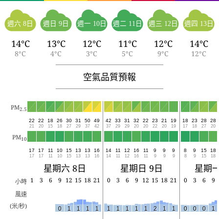
週六 8日
週日 9日
週一 10日
週二 11日
週三 12日
週四 13日
14°C
13°C
12°C
11°C
12°C
14°C
8°C
4°C
3°C
5°C
9°C
12°C
空氣品質預報
PM
2.5
22
22
18
26
30
31
50
49
42
33
31
32
22
23
21
19
18
23
28
28
21
20
15
18
27
29
37
42
37
29
29
20
20
22
20
19
17
18
27
20
PM
10
17
17
11
10
15
13
13
16
14
11
12
16
11
9
9
9
8
9
15
18
17
17
11
10
15
13
13
16
14
11
12
16
11
9
9
9
8
9
15
18
星期六 8日
星期日 9日
星期一
1
3
6
9
12
15
18
21
0
3
6
9
12
15
18
21
0
3
6
9
小時
風速
(米/秒)
0
1
1
1
1
1
1
1
1
1
2
1
1
0
0
0
1