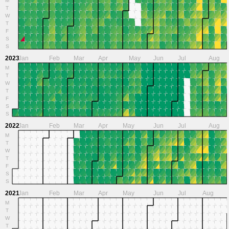
T
W
T
F
S
S
2023
Jan
Feb
Mar
Apr
May
Jun
Jul
Aug
M
T
W
T
F
S
S
2022
Jan
Feb
Mar
Apr
May
Jun
Jul
Aug
M
T
W
T
F
S
S
2021
Jan
Feb
Mar
Apr
May
Jun
Jul
Aug
M
T
W
T