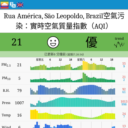
Rua América, São Leopoldo, Brazil空氣污
染：實時空氣質量指數（AQI）
優
21
trend
已更新6 分鐘前 (
)
星期六 20:34
星期六
星期五
6
12
18
6
12
18
55
PM
21
2.5
9
21
PM
5
10
2
92
79
R.H.
61
1013
1007
Press
998
24
16
Temp
7
13
6
Wind