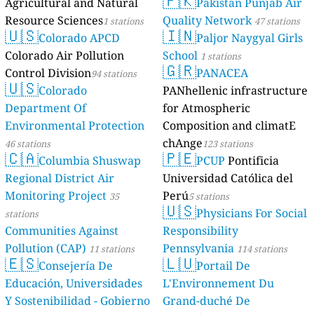
🇵🇰
Agricultural and Natural
Pakistan Punjab Air
Resource Sciences
Quality Network
1 stations
47 stations
🇺🇸
🇮🇳
Colorado APCD
Paljor Naygyal Girls
Colorado Air Pollution
School
1 stations
🇬🇷
Control Division
PANACEA
94 stations
🇺🇸
Colorado
PANhellenic infrastructure
Department Of
for Atmospheric
Environmental Protection
Composition and climatE
chAnge
46 stations
123 stations
🇨🇦
🇵🇪
Columbia Shuswap
PCUP
Pontificia
Regional District Air
Universidad Católica del
Monitoring Project
Perú
35
5 stations
🇺🇸
Physicians For Social
stations
Communities Against
Responsibility
Pollution (CAP)
Pennsylvania
11 stations
114 stations
🇪🇸
🇱🇺
Consejería De
Portail De
Educación, Universidades
L'Environnement Du
Y Sostenibilidad - Gobierno
Grand-duché De