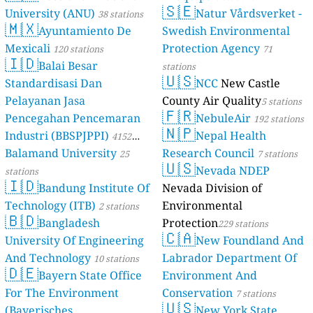
🇸🇪
University (ANU)
Natur Vårdsverket -
38 stations
🇲🇽
Ayuntamiento De
Swedish Environmental
Mexicali
Protection Agency
120 stations
71
🇮🇩
Balai Besar
stations
🇺🇸
Standardisasi Dan
NCC
New Castle
Pelayanan Jasa
County Air Quality
5 stations
🇫🇷
Pencegahan Pencemaran
NebuleAir
192 stations
🇳🇵
Industri (BBSPJPPI)
Nepal Health
4152
Balamand University
Research Council
stations
25
7 stations
🇺🇸
Nevada NDEP
stations
🇮🇩
Bandung Institute Of
Nevada Division of
Technology (ITB)
Environmental
2 stations
🇧🇩
Bangladesh
Protection
229 stations
🇨🇦
University Of Engineering
New Foundland And
And Technology
Labrador Department Of
10 stations
🇩🇪
Bayern State Office
Environment And
For The Environment
Conservation
7 stations
🇺🇸
(Bayerisches
New York State