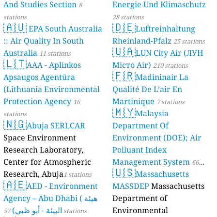
And Studies Section
Energie Und Klimaschutz
8
stations
28 stations
🇦🇺
🇩🇪
EPA South Australia
Luftreinhaltung
:: Air Quality In South
Rheinland-Pfalz
25 stations
🇺🇦
Australia
LUN City Air (ЛУН
11 stations
🇱🇹
AAA - Aplinkos
Місто Air)
210 stations
🇫🇷
Apsaugos Agentūra
Madininair La
(Lithuania Environmental
Qualité De L’air En
Protection Agency
Martinique
16
7 stations
🇲🇾
Malaysia
stations
🇳🇬
Abuja SERLCAR
Department Of
Space Environment
Environment (DOE); Air
Research Laboratory,
Polluant Index
Center for Atmospheric
Management System
66
🇺🇸
Research, Abuja
Massachusetts
1 stations
stations
🇦🇪
AED - Environment
MASSDEP
Massachusetts
Agency – Abu Dhabi ( هيئة
Department of
البيئة - أبو ظبي)
Environmental
57 stations