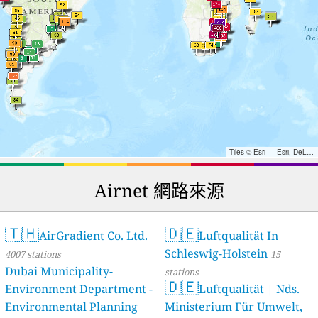
Tiles © Esri — Esri, DeLorme, NAVTEQ, TomTom, Intermap, iPC, USGS, FAO, NPS, NRCAN, GeoBase, Kadaster NL, Ordnance Survey, Esri Japan, METI, Esri China (Hong Kong), and the GIS User Community
Airnet 網路來源
🇹🇭
🇩🇪
AirGradient Co. Ltd.
Luftqualität In
Schleswig-Holstein
4007 stations
15
Dubai Municipality-
stations
🇩🇪
Environment Department -
Luftqualität | Nds.
Environmental Planning
Ministerium Für Umwelt,