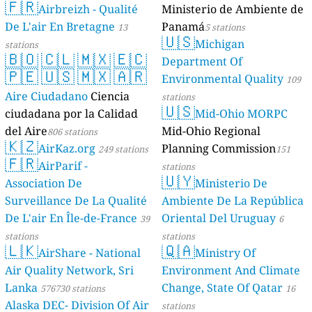
🇫🇷
Geologie)
Airbreizh - Qualité
Ministerio de Ambiente de
50 stations
De L'air En Bretagne
Panamá
13
5 stations
🇺🇸
Michigan
stations
🇧🇴
🇨🇱
🇲🇽
🇪🇨
Department Of
🇵🇪
🇺🇸
🇲🇽
🇦🇷
Environmental Quality
109
Aire Ciudadano
Ciencia
stations
🇺🇸
ciudadana por la Calidad
Mid-Ohio MORPC
del Aire
Mid-Ohio Regional
806 stations
🇰🇿
AirKaz.org
Planning Commission
249 stations
151
🇫🇷
AirParif -
stations
🇺🇾
Association De
Ministerio De
Surveillance De La Qualité
Ambiente De La República
De L'air En Île-de-France
Oriental Del Uruguay
39
6
stations
stations
🇱🇰
🇶🇦
AirShare - National
Ministry Of
Air Quality Network, Sri
Environment And Climate
Lanka
Change, State Of Qatar
576730 stations
16
Alaska DEC- Division Of Air
stations