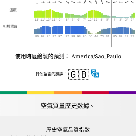
溫度
12°
11°
13°
11°
9°
8°
7°
6°
7°
12°
12°
8°
5°
4°
3°
3°
7°
相對濕度
80
97
95
97
97
97
98
98
90
50
44
73
81
85
89
87
73
使用時區繪製的預測： America/Sao_Paulo
🇬🇧
其他語言的翻譯：
空氣質量歷史數據。
歷史空氣品質指數