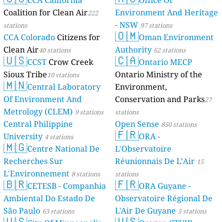
4 stations
Coalition for Clean Air
Environment And Heritage
222
- NSW
stations
97 stations
🇴🇲
CCA Colorado
Citizens for
Oman Environment
Clean Air
Authority
40 stations
62 stations
🇺🇸
🇨🇦
CCST
Crow Creek
Ontario MECP
Sioux Tribe
Ontario Ministry of the
10 stations
🇲🇳
Central Laboratory
Environment,
Of Environment And
Conservation and Parks
27
Metrology (CLEM)
9 stations
stations
Central Philippine
Open Sense
850 stations
🇫🇷
University
ORA -
4 stations
🇲🇬
Centre National De
L'Observatoire
Recherches Sur
Réunionnais De L’Air
15
L'Environnement
8 stations
stations
🇧🇷
🇫🇷
CETESB - Companhia
ORA Guyane -
Ambiental Do Estado De
Observatoire Régional De
São Paulo
L'Air De Guyane
63 stations
5 stations
🇺🇸
🇺🇸