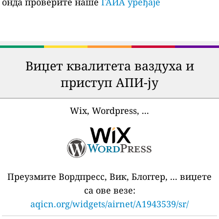
онда проверите наше
ГАИА уређаје
Виџет квалитета ваздуха и
приступ АПИ-ју
Wix, Wordpress, ...
Преузмите Вордпресс, Вик, Блоггер, ... виџете
са ове везе:
aqicn.org/widgets/airnet/A1943539/sr/