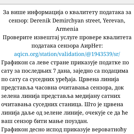
За више информација о квалитету података за
сензор:
Derenik Demirchyan street, Yerevan,
Armenia
Проверите извештај услуге провере квалитета
података сензора АирНет:
aqicn.org/station/validation/@1943539/sr/
Графикон са леве стране приказује податке по
сату за последњих 7 дана, заједно са подацима
по сату са суседних уређаја.
Црвена линија
представља часовна очитавања сензора, док
зелена линија представља медијану сатних
очитавања суседних станица.
Што је црвена
линија даље од зелене линије, очекује се да ће
ваш сензор бити мање поуздан.
Графикон десно испод приказује вероватноћу