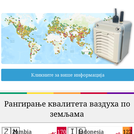
Кликните за више информација
Рангирање квалитета ваздуха по
земљама
🇿🇲
🇮🇩
170
122
Zambia
Indonesia