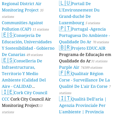
🇱🇺
Regional District Air
Portail De
Monitoring Project
L'Environnement Du
35
Grand-duché De
stations
Communities Against
Luxembourg
5 stations
🇵🇹
Pollution (CAP)
Portugal -Agencia
11 stations
🇪🇸
Consejería De
Portuguesa Do Ambiente -
Educación, Universidades
Qualidade Do Ar
70 stations
🇧🇷
Y Sostenibilidad - Gobierno
Projeto EDUC.AIR
De Canarias
Programa de Educação em
49 stations
🇪🇸
Conselleria De
Qualidade do Ar
31 stations
Infraestructuras,
Purple Air
74189 stations
🇫🇷
Territorio Y Medio
Qualitair Région
Ambiente (Calidad Del
Corse - Surveillance De La
Aire - CALIDAD
Qualité De L'air En Corse
7
🇮🇪
AMBIENTAL)
Cork City Council
23 stations
stations
🇮🇹
CCC
Cork City Council Air
Qualità Dell’aria |
Monitoring Project
Agenzia Provinciale Per
53
L'ambiente | Provincia
stations