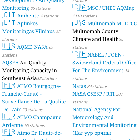
Development - Air Quality
stations
🇨🇦
Monitoring
MSC / UNBC AQMap
66 stations
🇬🇹
Ambente
4 stations
1110 stations
🇱🇹
🇺🇸
Aplinkos
Multnomah MULTCO
Monitoringas Vilniaus
Multnomah County
22
Climate and Health
stations
20
🇺🇸
AQMD NASA
69
stations
🇨🇭
NABEL / FOEN -
stations
AQSEA
Air Quality
Switzerland Federal Office
Monitoring Capacity in
For The Environment
14
Southeast Asia
85 stations
stations
🇫🇷
ATMO Bourgogne-
Nafas
84 stations
Franche-Comté -
NASA CSESP / RTI
207
Surveillance De La Qualite
stations
De L’air
National Agency For
23 stations
🇫🇷
ATMO Champagne-
Meteorology And
Ardenne
Environmental Monitoring
50 stations
🇫🇷
Atmo En Hauts-de-
(Цаг уур орчны