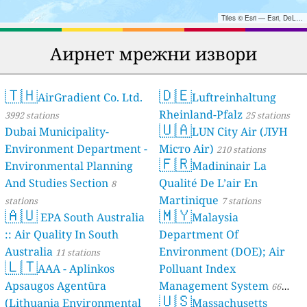
Tiles © Esri — Esri, DeLorme, NAVTEQ, TomTom, Intermap, iPC, USGS, FAO, NPS, NRCAN, GeoBase, Kadaster NL, Ordnance Survey, Esri Japan, METI, Esri China (Hong Kong), and the GIS User Community
Аирнет мрежни извори
🇹🇭
🇩🇪
AirGradient Co. Ltd.
Luftreinhaltung
Rheinland-Pfalz
3992 stations
25 stations
🇺🇦
Dubai Municipality-
LUN City Air (ЛУН
Environment Department -
Місто Air)
210 stations
🇫🇷
Environmental Planning
Madininair La
And Studies Section
Qualité De L’air En
8
Martinique
stations
7 stations
🇦🇺
🇲🇾
EPA South Australia
Malaysia
:: Air Quality In South
Department Of
Australia
Environment (DOE); Air
11 stations
🇱🇹
AAA - Aplinkos
Polluant Index
Apsaugos Agentūra
Management System
66
🇺🇸
(Lithuania Environmental
Massachusetts
stations