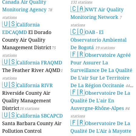
Canada Air Quality
131 stations
🇨🇦
Monitoring Agency
NWT Air Quality
78
Monitoring Network
stations
7
🇺🇸
California
stations
🇨🇴
EDCAQMD
El Dorado
OAB - El
County Air Quality
Observatorio Ambiental
Management District
De Bogotá
75
19 stations
🇫🇷
Observatoire Agréé
stations
🇺🇸
California FRAQMD
Pour Assurer La
The Feather River AQMD
Surveillance De La Qualité
1
De L’air Sur Le Territoire
stations
🇺🇸
California RIVR
De La Région Occitanie
44
🇫🇷
Riverside County Air
Observatoire De La
stations
Quality Management
Qualité De L'air En
District
Auvergne-Rhône-Alpes
16 stations
84
🇺🇸
California SBCAPCD
stations
🇫🇷
Santa Barbara County Air
Observatoire De La
Pollution Control
Qualité De L'Air à Mayotte