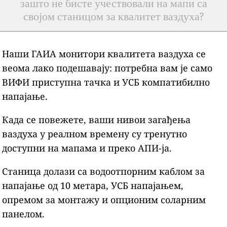
зашто не бисте учествовали на мапи са
својом станицом за квалитет ваздуха?
Наши ГАИА монитори квалитета ваздуха се
веома лако подешавају: потребна вам је само
ВИФИ приступна тачка и УСБ компатибилно
напајање.
Када се повежете, ваши нивои загађења
ваздуха у реалном времену су тренутно
доступни на мапама и преко АПИ-ја.
Станица долази са водоотпорним каблом за
напајање од 10 метара, УСБ напајањем,
опремом за монтажу и опционим соларним
панелом.