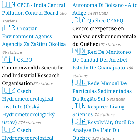
🇮🇳
CPCB - India Central
Autonoma Di Bolzano - Alto
Pollution Control Board
Adige
586
14 stations
🇨🇦
Québec CEAEQ
stations
🇭🇷
Croatian
Centre d'expertise en
Environment Agency -
analyse environnementale
Agencija Za Zaštitu Okoliša
du Québec
101 stations
🇲🇽
Red De Monitoreo
66 stations
🇦🇺
CSIRO
De Calidad Del AireDel
Commonwealth Scientific
Estado De Guanajuato
180
and Industrial Research
stations
🇧🇷
Organisation
Rede Manual De
35 stations
🇨🇿
Czech
Partículas Sedimentadas
Hydrometeorological
Da Região Sul
6 stations
🇮🇳
Institute (Český
Respirer Living
Hydrometeorologický
Sciences
74 stations
🇨🇦
ústav)
Revolv'Air, Outil De
274 stations
🇨🇿
Czech
Analyse De L'air Du
Hydrometeorological
Québec
126 stations