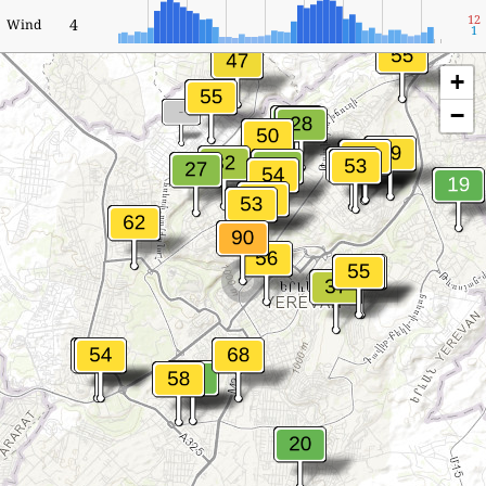
12
4
Wind
1
+
−