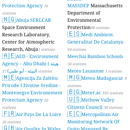
Protection Agency
MASSDEP
Massachusetts
16
Department of
stations
🇳🇬
Abuja SERLCAR
Environmental
Space Environment
Protection
98 stations
🇪🇸
Research Laboratory,
Medi Ambient.
Center for Atmospheric
Generalitat De Catalunya
Research, Abuja
1 stations
64 stations
🇦🇪
AED - Environment
Meechai Bamboo Schools
Agency – Abu Dhabi ( هيئة
36 stations
البيئة - أبو ظبي)
Meteo Lausanne
57 stations
1 stations
🇲🇪
🇲🇬
Agencija Za Zaštitu
Meteo Madagascar
9
Prirode I životne Sredine -
stations
🇧🇬
Montenegro Environement
Meter.ac
165 stations
🇺🇸
Protection Agency
Methow Valley
10
Citizens Council
stations
38 stations
🇫🇷
🇪🇨
Air Pays De La Loire
Metropolitan Air
Monitoring Network Of
26 stations
🇬🇧
Air Quality In Wales
Quito Managed By