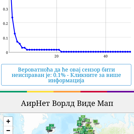
0.3
0.2
0.1
0
20
40
Вероватноћа да ће овај сензор бити
неисправан је: 0.1% - Кликните за више
информација
АирНет Ворлд Виде Мап
+
−