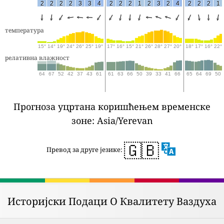
2
2
2
2
3
3
4
2
2
2
1
2
3
2
4
2
2
2
1
температура
15°
14°
19°
24°
26°
25°
19°
17°
16°
15°
21°
26°
28°
27°
20°
18°
17°
16°
22°
релативна влажност
64
67
52
42
37
43
61
61
63
66
50
39
33
41
66
65
64
69
50
Прогноза уцртана коришћењем временске
зоне: Asia/Yerevan
🇬🇧
Превод за друге језике:
Историјски Подаци О Квалитету Ваздуха