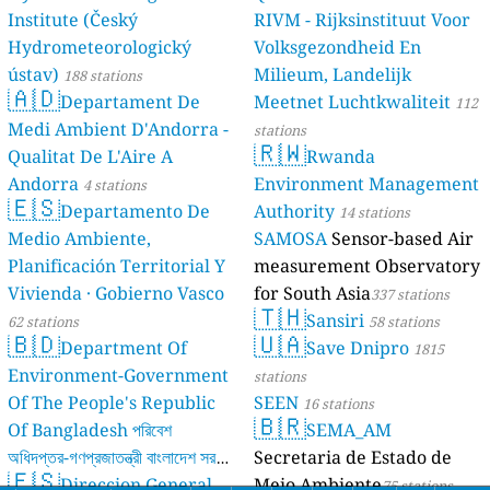
Institute (Český
RIVM - Rijksinstituut Voor
Hydrometeorologický
Volksgezondheid En
ústav)
Milieum, Landelijk
188 stations
🇦🇩
Departament De
Meetnet Luchtkwaliteit
112
Medi Ambient D'Andorra -
stations
🇷🇼
Qualitat De L'Aire A
Rwanda
Andorra
Environment Management
4 stations
🇪🇸
Departamento De
Authority
14 stations
Medio Ambiente,
SAMOSA
Sensor-based Air
Planificación Territorial Y
measurement Observatory
Vivienda · Gobierno Vasco
for South Asia
337 stations
🇹🇭
Sansiri
62 stations
58 stations
🇧🇩
🇺🇦
Department Of
Save Dnipro
1815
Environment-Government
stations
Of The People's Republic
SEEN
16 stations
🇧🇷
Of Bangladesh পরিবেশ
SEMA_AM
অধিদপ্তর-গণপ্রজাতন্ত্রী বাংলাদেশ সরকার
Secretaria de Estado de
🇪🇸
Direccion General
Meio Ambiente
17 stations
75 stations