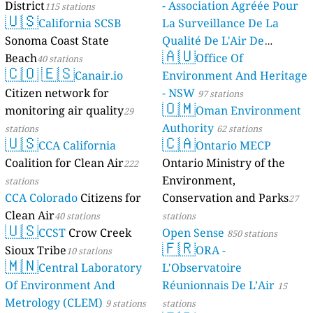
District
- Association Agréée Pour
115 stations
🇺🇸
California SCSB
La Surveillance De La
Sonoma Coast State
Qualité De L'Air De
🇦🇺
Beach
Mayotte
Office Of
40 stations
4 stations
🇨🇴
🇪🇸
Canair.io
Environment And Heritage
Citizen network for
- NSW
97 stations
🇴🇲
monitoring air quality
Oman Environment
29
Authority
stations
62 stations
🇺🇸
🇨🇦
CCA California
Ontario MECP
Coalition for Clean Air
Ontario Ministry of the
222
Environment,
stations
CCA Colorado
Citizens for
Conservation and Parks
27
Clean Air
40 stations
stations
🇺🇸
CCST
Crow Creek
Open Sense
850 stations
🇫🇷
Sioux Tribe
ORA -
10 stations
🇲🇳
Central Laboratory
L'Observatoire
Of Environment And
Réunionnais De L’Air
15
Metrology (CLEM)
9 stations
stations