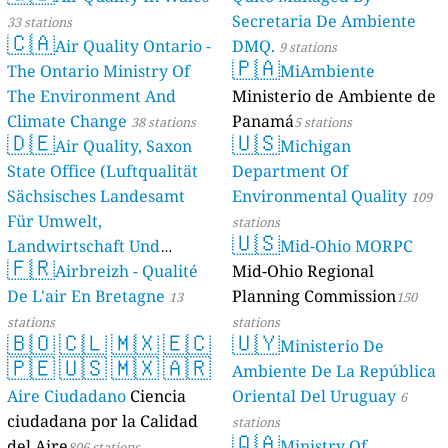
Secretaria De Ambiente
33 stations
🇨🇦
Air Quality Ontario -
DMQ.
9 stations
🇵🇦
The Ontario Ministry Of
MiAmbiente
The Environment And
Ministerio de Ambiente de
Climate Change
Panamá
38 stations
5 stations
🇩🇪
🇺🇸
Air Quality, Saxon
Michigan
State Office (Luftqualität
Department Of
Sächsisches Landesamt
Environmental Quality
109
Für Umwelt,
stations
🇺🇸
Landwirtschaft Und
Mid-Ohio MORPC
🇫🇷
Geologie)
Airbreizh - Qualité
Mid-Ohio Regional
50 stations
De L'air En Bretagne
Planning Commission
13
150
stations
stations
🇧🇴
🇨🇱
🇲🇽
🇪🇨
🇺🇾
Ministerio De
🇵🇪
🇺🇸
🇲🇽
🇦🇷
Ambiente De La República
Aire Ciudadano
Ciencia
Oriental Del Uruguay
6
ciudadana por la Calidad
stations
🇶🇦
del Aire
Ministry Of
806 stations