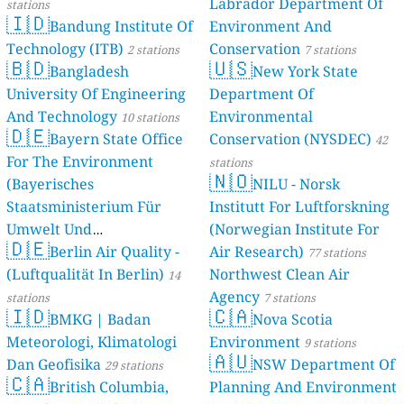
Labrador Department Of
stations
🇮🇩
Bandung Institute Of
Environment And
Technology (ITB)
Conservation
2 stations
7 stations
🇧🇩
🇺🇸
Bangladesh
New York State
University Of Engineering
Department Of
And Technology
Environmental
10 stations
🇩🇪
Bayern State Office
Conservation (NYSDEC)
42
For The Environment
stations
🇳🇴
(Bayerisches
NILU - Norsk
Staatsministerium Für
Institutt For Luftforskning
Umwelt Und
(Norwegian Institute For
🇩🇪
Berlin Air Quality -
Verbraucherschutz) - LfU
Air Research)
77 stations
(Luftqualität In Berlin)
Northwest Clean Air
46 stations
14
Agency
stations
7 stations
🇮🇩
🇨🇦
BMKG | Badan
Nova Scotia
Meteorologi, Klimatologi
Environment
9 stations
🇦🇺
Dan Geofisika
NSW Department Of
29 stations
🇨🇦
British Columbia,
Planning And Environment