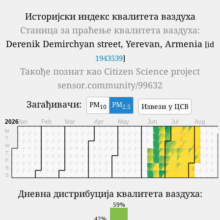
Историјски индекс квалитета ваздуха
Станица за праћење квалитета ваздуха:
Derenik Demirchyan street, Yerevan, Armenia
[id
1943539
]
Такође познат као
Citizen Science project
sensor.community/99632
Загађивачи:
PM
PM
Извези у ЦСВ
10
2.5
2026
Jan
Feb
Mar
Apr
May
Jun
Jul
Aug
M
T
W
T
F
S
S
Дневна дистрибуција квалитета ваздуха:
59%
42%