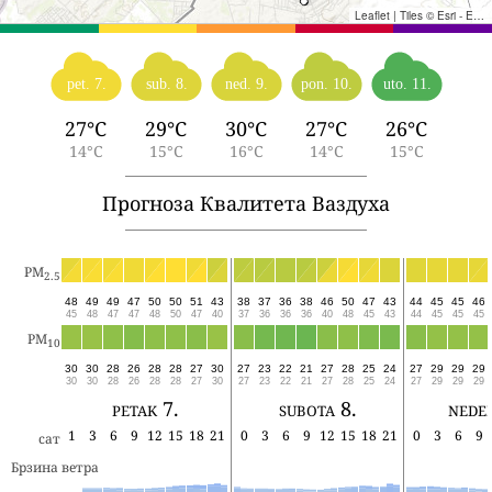
Leaflet
|
Tiles © Esri - Esri, DeLorme, NAVTEQ, TomTom, Intermap, iPC, USGS, FAO, NPS, NRCAN, GeoBase, Kadaster NL, Ordnance Survey, Esri Japan, METI, Esri China (Hong Kong), and the GIS User Community
pet. 7.
sub. 8.
ned. 9.
pon. 10.
uto. 11.
27°C
29°C
30°C
27°C
26°C
14°C
15°C
16°C
14°C
15°C
Прогноза Квалитета Ваздуха
PM
2.5
48
49
49
47
50
50
51
43
38
37
36
38
46
50
47
43
44
45
45
46
45
48
47
47
48
50
47
40
37
36
36
36
40
48
45
43
44
45
45
45
PM
10
30
30
28
26
28
28
27
30
27
23
22
21
27
28
25
24
27
29
29
29
30
30
28
26
28
28
27
30
27
23
22
21
27
28
25
24
27
29
29
29
petak 7.
subota 8.
nedel
1
3
6
9
12
15
18
21
0
3
6
9
12
15
18
21
0
3
6
9
сат
Брзина ветра