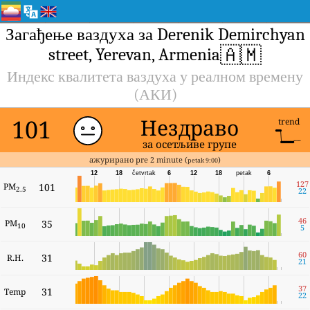
Загађење ваздуха за Derenik Demirchyan
🇦🇲
street, Yerevan, Armenia
Индекс квалитета ваздуха у реалном времену
(АКИ)
101
Нездраво
trend
за осетљиве групе
ажурирано pre 2 minute (
)
petak 9:00
12
18
četvrtak
6
12
18
petak
6
127
PM
101
2.5
22
46
PM
35
10
5
60
31
R.H.
21
37
31
Temp
22