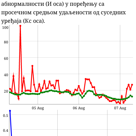
абнормалности (И оса) у поређењу са
просечном средњом удаљености од суседних
уређаја (Кс оса).
100
80
60
40
20
05 Aug
06 Aug
07 Aug
0.5
0.4