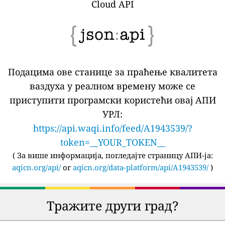
Cloud API
Подацима ове станице за праћење квалитета
ваздуха у реалном времену може се
приступити програмски користећи овај АПИ
УРЛ:
https://api.waqi.info/feed/A1943539/?
token=__YOUR_TOKEN__
(
За више информација, погледајте страницу АПИ-ја:
aqicn.org/api/
or
aqicn.org/data-platform/api/A1943539/
)
Тражите други град?