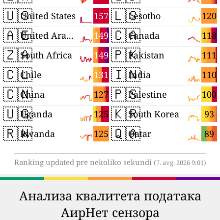
🇺🇸
🇱🇸
157
120
United States
Lesotho
🇦🇪
🇨🇦
149
118
United Arab Emirates
Canada
🇿🇦
🇵🇰
149
111
South Africa
Pakistan
🇨🇱
🇮🇳
131
110
Chile
India
🇨🇳
🇵🇸
127
100
China
Palestine
🇺🇬
🇰🇷
125
93
Uganda
South Korea
🇷🇼
🇶🇦
125
89
Rwanda
Qatar
Ranking updated pre nekoliko sekundi
(7. avg. 2026 9:01)
Анализа квалитета података
АирНет сензора