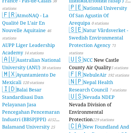
France - Pas-de-Calais
шинжилгээний газар )
38
21
🇵🇪
National University
stations
stations
🇫🇷
AtmoNAQ - La
Of San Agustin Of
Qualité De L’air En
Arequipa
0 stations
🇸🇪
Nouvelle Aquitaine
Natur Vårdsverket -
46
Swedish Environmental
stations
AUPP Liger Leadership
Protection Agency
71
Academy
14 stations
stations
🇦🇺
🇺🇸
Australian National
NCC
New Castle
University (ANU)
County Air Quality
38 stations
5 stations
🇲🇽
🇫🇷
Ayuntamiento De
NebuleAir
192 stations
🇳🇵
Mexicali
Nepal Health
120 stations
🇮🇩
Balai Besar
Research Council
7 stations
🇺🇸
Standardisasi Dan
Nevada NDEP
Pelayanan Jasa
Nevada Division of
Pencegahan Pencemaran
Environmental
Industri (BBSPJPPI)
Protection
4152
229 stations
🇨🇦
Balamand University
New Foundland And
stations
25