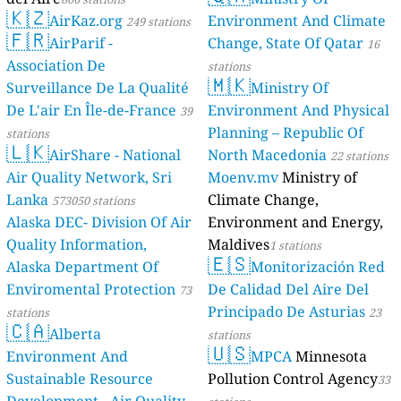
🇰🇿
AirKaz.org
Environment And Climate
249 stations
🇫🇷
AirParif -
Change, State Of Qatar
16
Association De
stations
🇲🇰
Surveillance De La Qualité
Ministry Of
De L'air En Île-de-France
Environment And Physical
39
Planning – Republic Of
stations
🇱🇰
AirShare - National
North Macedonia
22 stations
Air Quality Network, Sri
Moenv.mv
Ministry of
Lanka
Climate Change,
573050 stations
Alaska DEC- Division Of Air
Environment and Energy,
Quality Information,
Maldives
1 stations
🇪🇸
Alaska Department Of
Monitorización Red
Enviromental Protection
De Calidad Del Aire Del
73
Principado De Asturias
stations
23
🇨🇦
Alberta
stations
🇺🇸
Environment And
MPCA
Minnesota
Sustainable Resource
Pollution Control Agency
33