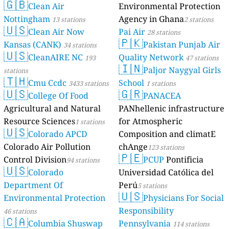
🇬🇧
Clean Air
Environmental Protection
Nottingham
Agency in Ghana
13 stations
2 stations
🇺🇸
Clean Air Now
Pai Air
28 stations
🇵🇰
Kansas (CANK)
Pakistan Punjab Air
34 stations
🇺🇸
CleanAIRE NC
Quality Network
193
47 stations
🇮🇳
Paljor Naygyal Girls
stations
🇹🇭
Cmu Ccdc
School
3433 stations
1 stations
🇺🇸
🇬🇷
College Of Food
PANACEA
Agricultural and Natural
PANhellenic infrastructure
Resource Sciences
for Atmospheric
1 stations
🇺🇸
Colorado APCD
Composition and climatE
Colorado Air Pollution
chAnge
123 stations
🇵🇪
Control Division
PCUP
Pontificia
94 stations
🇺🇸
Colorado
Universidad Católica del
Department Of
Perú
5 stations
🇺🇸
Environmental Protection
Physicians For Social
Responsibility
46 stations
🇨🇦
Columbia Shuswap
Pennsylvania
114 stations