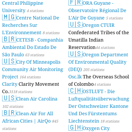
🇫🇷
Central Philippine
ORA Guyane -
University
Observatoire Régional De
4 stations
🇲🇬
Centre National De
L'Air De Guyane
5 stations
🇺🇸
Recherches Sur
Oregon CTUIR
L'Environnement
Confederated Tribes of the
8 stations
🇧🇷
CETESB - Companhia
Umatilla Indian
Ambiental Do Estado De
Reservation
44 stations
🇺🇸
São Paulo
Oregon Department
63 stations
🇺🇸
City Of Minneapolis
Of Environmental Quality
Community Air Monitoring
(DEQ)
205 stations
Project
Osc.lk
The Overseas School
164 stations
Clarity
Clarity Movement
of Colombo
4 stations
🇨🇭
Co.
OSTLUFT - Die
3118 stations
🇺🇸
Clean Air Carolina
Luftqualitätsüberwachung
Der Ostschweizer Kantone
102 stations
🇧🇷
Clean Air For All
Und Des Fürstentums
African Cities | AirQo
Liechtenstein
845
18 stations
🇬🇭
Oxygen City
stations