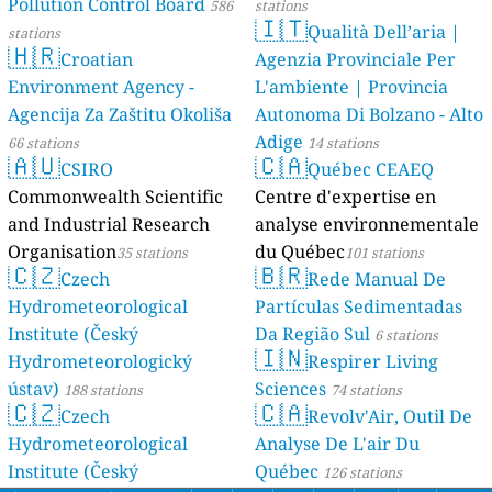
Pollution Control Board
586
stations
🇮🇹
Qualità Dell’aria |
stations
🇭🇷
Croatian
Agenzia Provinciale Per
Environment Agency -
L'ambiente | Provincia
Agencija Za Zaštitu Okoliša
Autonoma Di Bolzano - Alto
Adige
66 stations
14 stations
🇦🇺
🇨🇦
CSIRO
Québec CEAEQ
Commonwealth Scientific
Centre d'expertise en
and Industrial Research
analyse environnementale
Organisation
du Québec
35 stations
101 stations
🇨🇿
🇧🇷
Czech
Rede Manual De
Hydrometeorological
Partículas Sedimentadas
Institute (Český
Da Região Sul
6 stations
🇮🇳
Hydrometeorologický
Respirer Living
ústav)
Sciences
188 stations
74 stations
🇨🇿
🇨🇦
Czech
Revolv'Air, Outil De
Hydrometeorological
Analyse De L'air Du
Institute (Český
Québec
126 stations