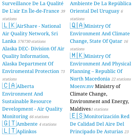
Surveillance De La Qualité
Ambiente De La República
De L'air En Île-de-France
Oriental Del Uruguay
39
6
stations
stations
🇱🇰
🇶🇦
AirShare - National
Ministry Of
Air Quality Network, Sri
Environment And Climate
Lanka
Change, State Of Qatar
576730 stations
16
Alaska DEC- Division Of Air
stations
🇲🇰
Quality Information,
Ministry Of
Alaska Department Of
Environment And Physical
Enviromental Protection
Planning – Republic Of
73
North Macedonia
stations
22 stations
🇨🇦
Alberta
Moenv.mv
Ministry of
Environment And
Climate Change,
Sustainable Resource
Environment and Energy,
Development - Air Quality
Maldives
1 stations
🇪🇸
Monitoring
Monitorización Red
66 stations
🇬🇹
Ambente
De Calidad Del Aire Del
4 stations
🇱🇹
Aplinkos
Principado De Asturias
23