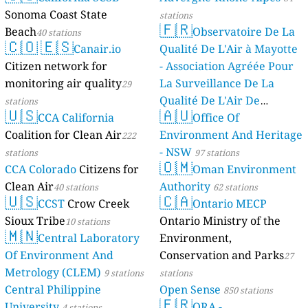
Sonoma Coast State
stations
🇫🇷
Beach
Observatoire De La
40 stations
🇨🇴
🇪🇸
Canair.io
Qualité De L'Air à Mayotte
Citizen network for
- Association Agréée Pour
monitoring air quality
La Surveillance De La
29
Qualité De L'Air De
stations
🇺🇸
🇦🇺
CCA California
Mayotte
Office Of
4 stations
Coalition for Clean Air
Environment And Heritage
222
- NSW
stations
97 stations
🇴🇲
CCA Colorado
Citizens for
Oman Environment
Clean Air
Authority
40 stations
62 stations
🇺🇸
🇨🇦
CCST
Crow Creek
Ontario MECP
Sioux Tribe
Ontario Ministry of the
10 stations
🇲🇳
Central Laboratory
Environment,
Of Environment And
Conservation and Parks
27
Metrology (CLEM)
9 stations
stations
Central Philippine
Open Sense
850 stations
🇫🇷
University
ORA -
4 stations