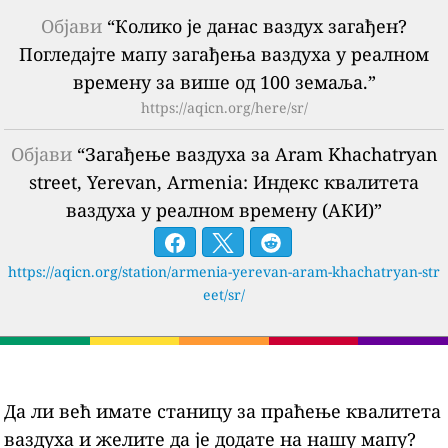
Објави
“Колико је данас ваздух загађен?
Погледајте мапу загађења ваздуха у реалном
времену за више од 100 земаља.”
https://aqicn.org/here/sr/
Објави
“Загађење ваздуха за Aram Khachatryan
street, Yerevan, Armenia: Индекс квалитета
ваздуха у реалном времену (АКИ)”
https://aqicn.org/station/armenia-yerevan-aram-khachatryan-str
eet/sr/
Да ли већ имате станицу за праћење квалитета
ваздуха и желите да је додате на нашу мапу?