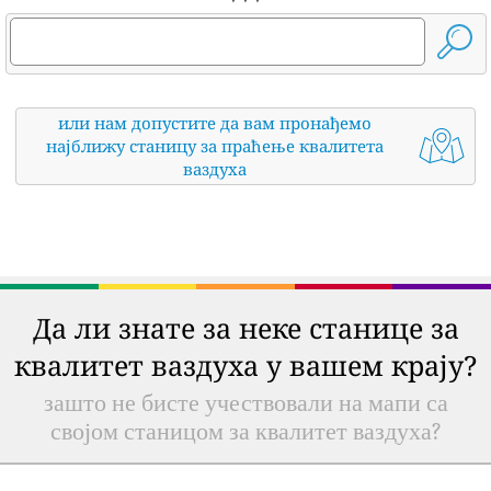
или нам допустите да вам пронађемо
најближу станицу за праћење квалитета
ваздуха
Да ли знате за неке станице за
квалитет ваздуха у вашем крају?
зашто не бисте учествовали на мапи са
својом станицом за квалитет ваздуха?