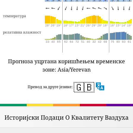
температура
28°
26°
19°
18°
17°
15°
21°
26°
29°
26°
18°
16°
15°
14°
19°
релативна влажност
33
40
65
62
64
72
51
40
32
42
69
75
80
83
61
Прогноза уцртана коришћењем временске
зоне: Asia/Yerevan
🇬🇧
Превод за друге језике:
Историјски Подаци О Квалитету Ваздуха