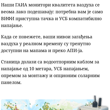
Наши ГАИА монитори квалитета ваздуха се
веома лако подешавају: потребна вам је само
ВИФИ приступна тачка и УСБ компатибилно
напајање.
Када се повежете, ваши нивои загађења
ваздуха у реалном времену су тренутно
доступни на мапама и преко АПИ-ја.
Станица долази са водоотпорним каблом за
напајање од 10 метара, УСБ напајањем,
опремом за монтажу и опционим соларним
панелом.