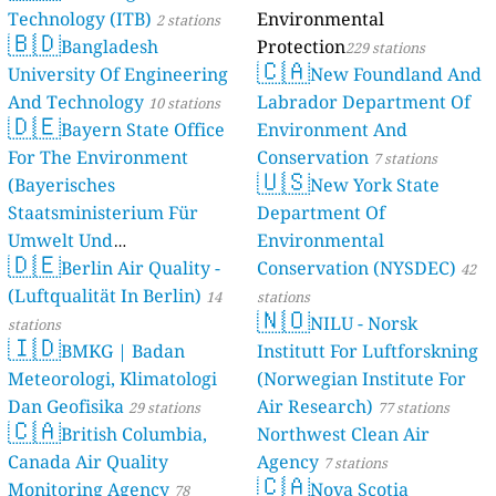
Technology (ITB)
Environmental
2 stations
🇧🇩
Bangladesh
Protection
229 stations
🇨🇦
University Of Engineering
New Foundland And
And Technology
Labrador Department Of
10 stations
🇩🇪
Bayern State Office
Environment And
For The Environment
Conservation
7 stations
🇺🇸
(Bayerisches
New York State
Staatsministerium Für
Department Of
Umwelt Und
Environmental
🇩🇪
Berlin Air Quality -
Verbraucherschutz) - LfU
Conservation (NYSDEC)
42
(Luftqualität In Berlin)
46 stations
14
stations
🇳🇴
NILU - Norsk
stations
🇮🇩
BMKG | Badan
Institutt For Luftforskning
Meteorologi, Klimatologi
(Norwegian Institute For
Dan Geofisika
Air Research)
29 stations
77 stations
🇨🇦
British Columbia,
Northwest Clean Air
Canada Air Quality
Agency
7 stations
🇨🇦
Monitoring Agency
Nova Scotia
78