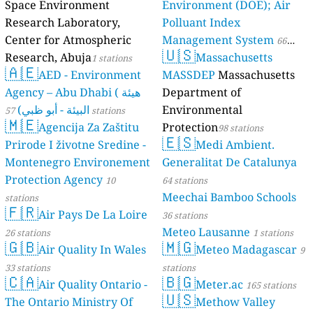
Space Environment
Environment (DOE); Air
Research Laboratory,
Polluant Index
Center for Atmospheric
Management System
66
🇺🇸
Research, Abuja
Massachusetts
1 stations
stations
🇦🇪
AED - Environment
MASSDEP
Massachusetts
Agency – Abu Dhabi ( هيئة
Department of
البيئة - أبو ظبي)
Environmental
57 stations
🇲🇪
Agencija Za Zaštitu
Protection
98 stations
🇪🇸
Prirode I životne Sredine -
Medi Ambient.
Montenegro Environement
Generalitat De Catalunya
Protection Agency
10
64 stations
Meechai Bamboo Schools
stations
🇫🇷
Air Pays De La Loire
36 stations
Meteo Lausanne
26 stations
1 stations
🇬🇧
🇲🇬
Air Quality In Wales
Meteo Madagascar
9
33 stations
stations
🇨🇦
🇧🇬
Air Quality Ontario -
Meter.ac
165 stations
🇺🇸
The Ontario Ministry Of
Methow Valley