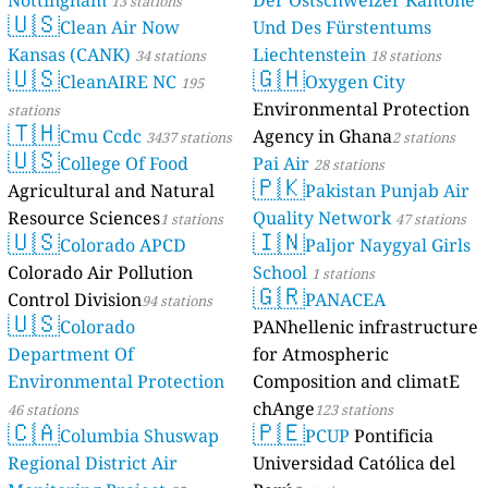
Nottingham
Der Ostschweizer Kantone
13 stations
🇺🇸
Clean Air Now
Und Des Fürstentums
Kansas (CANK)
Liechtenstein
34 stations
18 stations
🇺🇸
🇬🇭
CleanAIRE NC
Oxygen City
195
Environmental Protection
stations
🇹🇭
Cmu Ccdc
Agency in Ghana
3437 stations
2 stations
🇺🇸
College Of Food
Pai Air
28 stations
🇵🇰
Agricultural and Natural
Pakistan Punjab Air
Resource Sciences
Quality Network
1 stations
47 stations
🇺🇸
🇮🇳
Colorado APCD
Paljor Naygyal Girls
Colorado Air Pollution
School
1 stations
🇬🇷
Control Division
PANACEA
94 stations
🇺🇸
Colorado
PANhellenic infrastructure
Department Of
for Atmospheric
Environmental Protection
Composition and climatE
chAnge
46 stations
123 stations
🇨🇦
🇵🇪
Columbia Shuswap
PCUP
Pontificia
Regional District Air
Universidad Católica del