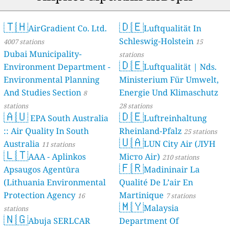
🇹🇭
🇩🇪
AirGradient Co. Ltd.
Luftqualität In
Schleswig-Holstein
4007 stations
15
Dubai Municipality-
stations
🇩🇪
Environment Department -
Luftqualität | Nds.
Environmental Planning
Ministerium Für Umwelt,
And Studies Section
Energie Und Klimaschutz
8
stations
28 stations
🇦🇺
🇩🇪
EPA South Australia
Luftreinhaltung
:: Air Quality In South
Rheinland-Pfalz
25 stations
🇺🇦
Australia
LUN City Air (ЛУН
11 stations
🇱🇹
AAA - Aplinkos
Місто Air)
210 stations
🇫🇷
Apsaugos Agentūra
Madininair La
(Lithuania Environmental
Qualité De L’air En
Protection Agency
Martinique
16
7 stations
🇲🇾
Malaysia
stations
🇳🇬
Abuja SERLCAR
Department Of