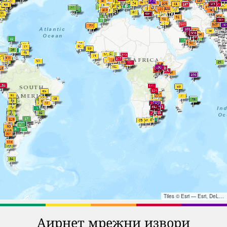
Tiles © Esri — Esri, DeLorme, NAVTEQ, TomTom, Intermap, iPC, USGS, FAO, NPS, NRCAN, GeoBase, Kadaster NL, Ordnance Survey, Esri Japan, METI, Esri China (Hong Kong), and the GIS User Community
Аирнет мрежни извори