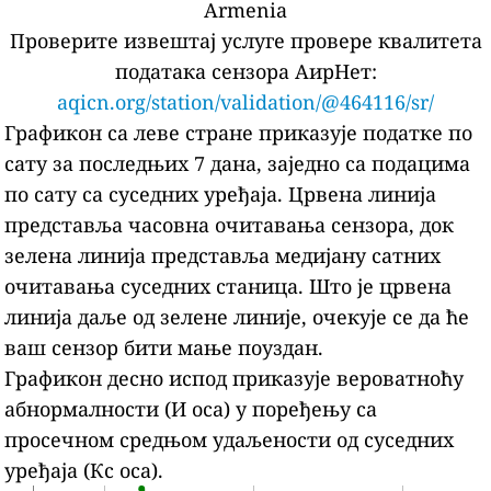
Armenia
Проверите извештај услуге провере квалитета
података сензора АирНет:
aqicn.org/station/validation/@464116/sr/
Графикон са леве стране приказује податке по
сату за последњих 7 дана, заједно са подацима
по сату са суседних уређаја.
Црвена линија
представља часовна очитавања сензора, док
зелена линија представља медијану сатних
очитавања суседних станица.
Што је црвена
линија даље од зелене линије, очекује се да ће
ваш сензор бити мање поуздан.
Графикон десно испод приказује вероватноћу
абнормалности (И оса) у поређењу са
просечном средњом удаљености од суседних
уређаја (Кс оса).