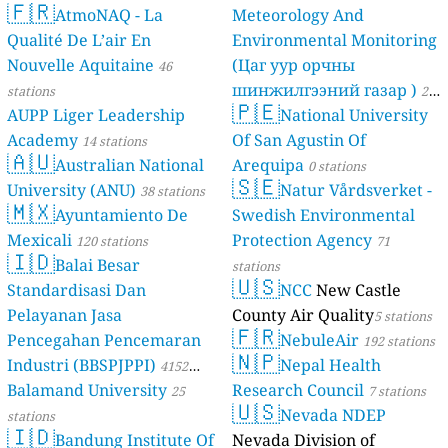
🇫🇷
AtmoNAQ - La
Meteorology And
Qualité De L’air En
Environmental Monitoring
Nouvelle Aquitaine
(Цаг уур орчны
46
шинжилгээний газар )
stations
21
🇵🇪
AUPP Liger Leadership
National University
stations
Academy
Of San Agustin Of
14 stations
🇦🇺
Australian National
Arequipa
0 stations
🇸🇪
University (ANU)
Natur Vårdsverket -
38 stations
🇲🇽
Ayuntamiento De
Swedish Environmental
Mexicali
Protection Agency
120 stations
71
🇮🇩
Balai Besar
stations
🇺🇸
Standardisasi Dan
NCC
New Castle
Pelayanan Jasa
County Air Quality
5 stations
🇫🇷
Pencegahan Pencemaran
NebuleAir
192 stations
🇳🇵
Industri (BBSPJPPI)
Nepal Health
4152
Balamand University
Research Council
stations
25
7 stations
🇺🇸
Nevada NDEP
stations
🇮🇩
Bandung Institute Of
Nevada Division of