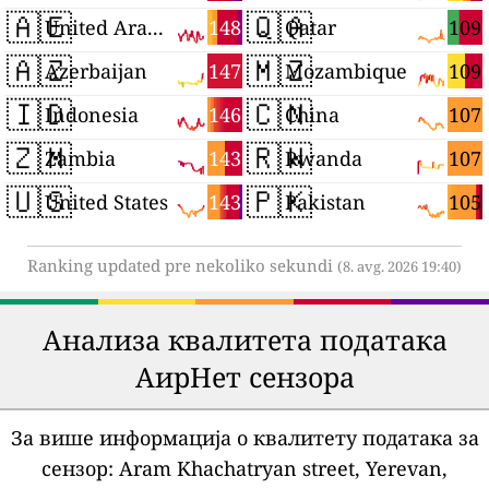
🇦🇪
🇶🇦
148
109
United Arab Emirates
Qatar
🇦🇿
🇲🇿
147
109
Azerbaijan
Mozambique
🇮🇩
🇨🇳
146
107
Indonesia
China
🇿🇲
🇷🇼
143
107
Zambia
Rwanda
🇺🇸
🇵🇰
143
105
United States
Pakistan
Ranking updated pre nekoliko sekundi
(8. avg. 2026 19:40)
Анализа квалитета података
АирНет сензора
За више информација о квалитету података за
сензор:
Aram Khachatryan street, Yerevan,