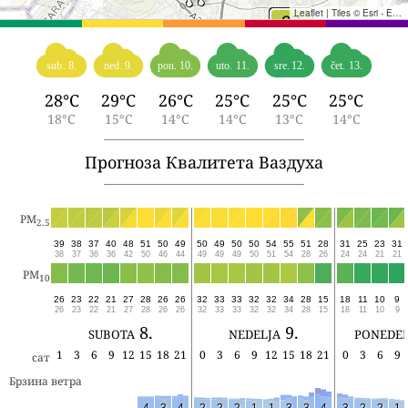
Leaflet
|
Tiles © Esri - Esri, DeLorme, NAVTEQ, TomTom, Intermap, iPC, USGS, FAO, NPS, NRCAN, GeoBase, Kadaster NL, Ordnance Survey, Esri Japan, METI, Esri China (Hong Kong), and the GIS User Community
sub. 8.
ned. 9.
pon. 10.
uto. 11.
sre. 12.
čet. 13.
28°C
29°C
26°C
25°C
25°C
25°C
18°C
15°C
14°C
14°C
13°C
14°C
Прогноза Квалитета Ваздуха
PM
2.5
39
38
37
40
48
51
50
49
50
49
50
50
54
55
51
28
31
25
23
31
38
37
36
36
42
50
46
44
49
49
49
50
51
54
28
26
24
24
21
21
PM
10
26
23
22
21
27
28
26
26
32
33
33
32
32
34
28
15
18
11
10
9
26
23
22
21
27
28
26
26
32
33
33
32
32
34
28
15
18
11
10
9
subota 8.
nedelja 9.
ponedel
1
3
6
9
12
15
18
21
0
3
6
9
12
15
18
21
0
3
6
9
сат
Брзина ветра
4
3
4
2
2
2
1
1
3
3
4
3
2
2
1