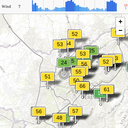
10
7
Wind
1
+
−