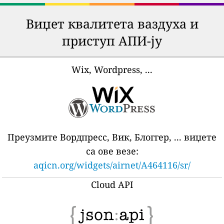
Виџет квалитета ваздуха и
приступ АПИ-ју
Wix, Wordpress, ...
Преузмите Вордпресс, Вик, Блоггер, ... виџете
са ове везе:
aqicn.org/widgets/airnet/A464116/sr/
Cloud API