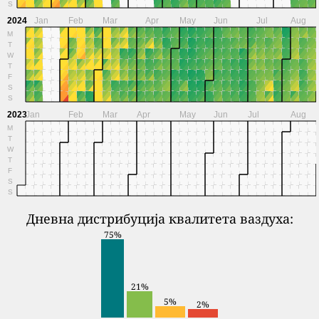
S
2024
Jan
Feb
Mar
Apr
May
Jun
Jul
Aug
M
T
W
T
F
S
S
2023
Jan
Feb
Mar
Apr
May
Jun
Jul
Aug
M
T
W
T
F
S
S
Дневна дистрибуција квалитета ваздуха:
75%
21%
5%
2%