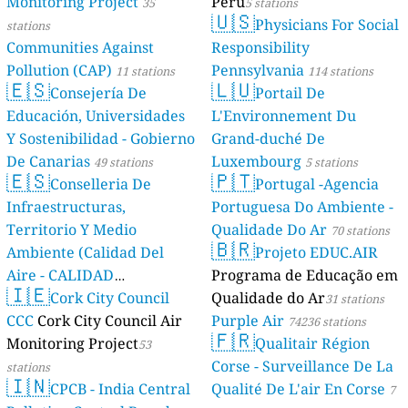
Monitoring Project
Perú
35
5 stations
🇺🇸
Physicians For Social
stations
Communities Against
Responsibility
Pollution (CAP)
Pennsylvania
11 stations
114 stations
🇪🇸
🇱🇺
Consejería De
Portail De
Educación, Universidades
L'Environnement Du
Y Sostenibilidad - Gobierno
Grand-duché De
De Canarias
Luxembourg
49 stations
5 stations
🇪🇸
🇵🇹
Conselleria De
Portugal -Agencia
Infraestructuras,
Portuguesa Do Ambiente -
Territorio Y Medio
Qualidade Do Ar
70 stations
🇧🇷
Ambiente (Calidad Del
Projeto EDUC.AIR
Aire - CALIDAD
Programa de Educação em
🇮🇪
AMBIENTAL)
Cork City Council
Qualidade do Ar
23 stations
31 stations
CCC
Cork City Council Air
Purple Air
74236 stations
🇫🇷
Monitoring Project
Qualitair Région
53
Corse - Surveillance De La
stations
🇮🇳
CPCB - India Central
Qualité De L'air En Corse
7