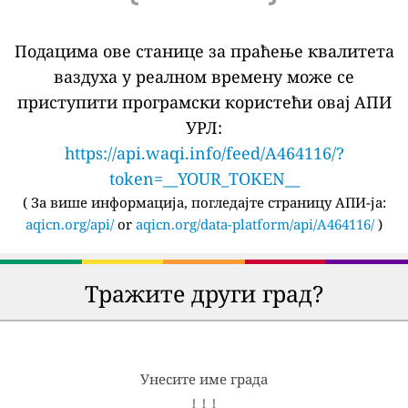
Подацима ове станице за праћење квалитета
ваздуха у реалном времену може се
приступити програмски користећи овај АПИ
УРЛ:
https://api.waqi.info/feed/A464116/?
token=__YOUR_TOKEN__
(
За више информација, погледајте страницу АПИ-ја:
aqicn.org/api/
or
aqicn.org/data-platform/api/A464116/
)
Тражите други град?
Унесите име града
↓ ↓ ↓