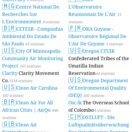
🇲🇬
Centre National De
L'Observatoire
Recherches Sur
Réunionnais De L’Air
15
L'Environnement
8 stations
stations
🇧🇷
🇫🇷
CETESB - Companhia
ORA Guyane -
Ambiental Do Estado De
Observatoire Régional De
São Paulo
L'Air De Guyane
63 stations
5 stations
🇺🇸
🇺🇸
City Of Minneapolis
Oregon CTUIR
Community Air Monitoring
Confederated Tribes of the
Project
Umatilla Indian
165 stations
Clarity
Clarity Movement
Reservation
44 stations
🇺🇸
Co.
Oregon Department
3118 stations
🇺🇸
Clean Air Carolina
Of Environmental Quality
(DEQ)
102 stations
205 stations
🇧🇷
Clean Air For All
Osc.lk
The Overseas School
African Cities | AirQo
of Colombo
846
4 stations
🇨🇭
OSTLUFT - Die
stations
🇬🇧
Clean Air
Luftqualitätsüberwachung