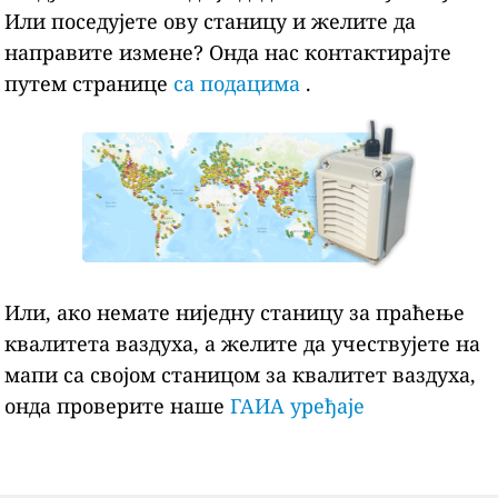
Или поседујете ову станицу и желите да
направите измене? Онда нас контактирајте
путем странице
са подацима
.
Или, ако немате ниједну станицу за праћење
квалитета ваздуха, а желите да учествујете на
мапи са својом станицом за квалитет ваздуха,
онда проверите наше
ГАИА уређаје