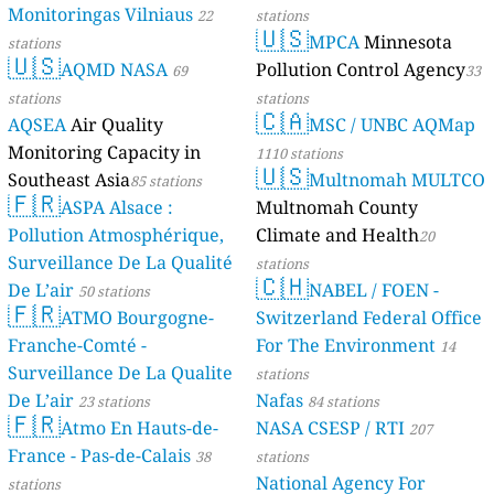
Monitoringas Vilniaus
22
stations
🇺🇸
MPCA
Minnesota
stations
🇺🇸
AQMD NASA
Pollution Control Agency
69
33
stations
stations
🇨🇦
AQSEA
Air Quality
MSC / UNBC AQMap
Monitoring Capacity in
1110 stations
🇺🇸
Southeast Asia
Multnomah MULTCO
85 stations
🇫🇷
ASPA Alsace :
Multnomah County
Pollution Atmosphérique,
Climate and Health
20
Surveillance De La Qualité
stations
🇨🇭
De L’air
NABEL / FOEN -
50 stations
🇫🇷
ATMO Bourgogne-
Switzerland Federal Office
Franche-Comté -
For The Environment
14
Surveillance De La Qualite
stations
De L’air
Nafas
23 stations
84 stations
🇫🇷
Atmo En Hauts-de-
NASA CSESP / RTI
207
France - Pas-de-Calais
38
stations
National Agency For
stations