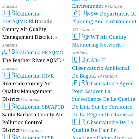
Environment
stations
9 stations
🇺🇸
🇦🇺
California
NSW Department Of
EDCAQMD
El Dorado
Planning And Environment
County Air Quality
131 stations
🇨🇦
Management District
NWT Air Quality
75
Monitoring Network
stations
7
🇺🇸
California FRAQMD
stations
🇨🇴
The Feather River AQMD
OAB - El
1
Observatorio Ambiental
stations
🇺🇸
California RIVR
De Bogotá
19 stations
🇫🇷
Riverside County Air
Observatoire Agréé
Quality Management
Pour Assurer La
District
Surveillance De La Qualité
16 stations
🇺🇸
California SBCAPCD
De L’air Sur Le Territoire
Santa Barbara County Air
De La Région Occitanie
44
🇫🇷
Pollution Control
Observatoire De La
stations
District
Qualité De L'air En
115 stations
🇺🇸
California SCSB
Auvergne-Rhône-Alpes
84