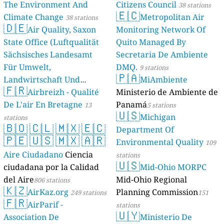
The Environment And
Citizens Council
38 stations
🇪🇨
Climate Change
Metropolitan Air
38 stations
🇩🇪
Air Quality, Saxon
Monitoring Network Of
State Office (Luftqualität
Quito Managed By
Sächsisches Landesamt
Secretaria De Ambiente
Für Umwelt,
DMQ.
9 stations
🇵🇦
Landwirtschaft Und
MiAmbiente
🇫🇷
Geologie)
Airbreizh - Qualité
Ministerio de Ambiente de
50 stations
De L'air En Bretagne
Panamá
13
5 stations
🇺🇸
Michigan
stations
🇧🇴
🇨🇱
🇲🇽
🇪🇨
Department Of
🇵🇪
🇺🇸
🇲🇽
🇦🇷
Environmental Quality
109
Aire Ciudadano
Ciencia
stations
🇺🇸
ciudadana por la Calidad
Mid-Ohio MORPC
del Aire
Mid-Ohio Regional
806 stations
🇰🇿
AirKaz.org
Planning Commission
249 stations
151
🇫🇷
AirParif -
stations
🇺🇾
Association De
Ministerio De