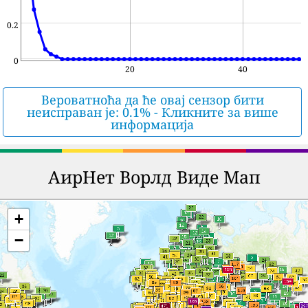
0.2
0
20
40
Вероватноћа да ће овај сензор бити
неисправан је: 0.1% - Кликните за више
информација
АирНет Ворлд Виде Мап
+
−