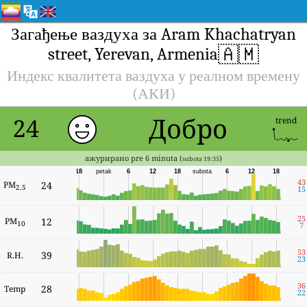
Загађење ваздуха за Aram Khachatryan
🇦🇲
street, Yerevan, Armenia
Индекс квалитета ваздуха у реалном времену
(АКИ)
Добро
24
trend
ажурирано pre 6 minuta (
)
subota 19:35
18
petak
6
12
18
subota
6
12
18
43
PM
24
2.5
15
25
PM
12
10
7
53
39
R.H.
23
36
28
Temp
22