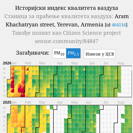
Историјски индекс квалитета ваздуха
Станица за праћење квалитета ваздуха:
Aram
Khachatryan street, Yerevan, Armenia
[id
464116
]
Такође познат као
Citizen Science project
sensor.community/84847
Загађивачи:
PM
PM
Извези у ЦСВ
10
2.5
2026
Jan
Feb
Mar
Apr
May
Jun
Jul
Aug
M
T
W
T
F
S
S
2025
Jan
Feb
Mar
Apr
May
Jun
Jul
Aug
M
T
W
T
F
S