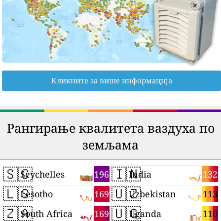
Кликните за више информација
Рангирање квалитета ваздуха по
земљама
🇸🇨
🇮🇳
196
132
Seychelles
India
🇱🇸
🇺🇿
169
113
Lesotho
Uzbekistan
🇿🇦
🇺🇬
169
110
South Africa
Uganda