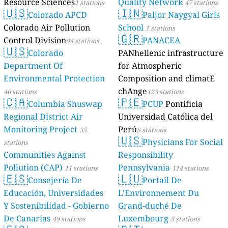
Resource Sciences
Quality Network
1 stations
47 stations
🇺🇸
🇮🇳
Colorado APCD
Paljor Naygyal Girls
Colorado Air Pollution
School
1 stations
🇬🇷
Control Division
PANACEA
94 stations
🇺🇸
Colorado
PANhellenic infrastructure
Department Of
for Atmospheric
Environmental Protection
Composition and climatE
chAnge
46 stations
123 stations
🇨🇦
🇵🇪
Columbia Shuswap
PCUP
Pontificia
Regional District Air
Universidad Católica del
Monitoring Project
Perú
35
5 stations
🇺🇸
Physicians For Social
stations
Communities Against
Responsibility
Pollution (CAP)
Pennsylvania
11 stations
114 stations
🇪🇸
🇱🇺
Consejería De
Portail De
Educación, Universidades
L'Environnement Du
Y Sostenibilidad - Gobierno
Grand-duché De
De Canarias
Luxembourg
49 stations
5 stations