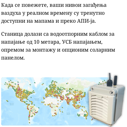
Када се повежете, ваши нивои загађења
ваздуха у реалном времену су тренутно
доступни на мапама и преко АПИ-ја.
Станица долази са водоотпорним каблом за
напајање од 10 метара, УСБ напајањем,
опремом за монтажу и опционим соларним
панелом.