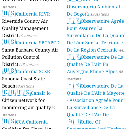
Observatorio Ambiental
stations
🇺🇸
California RIVR
De Bogotá
19 stations
🇫🇷
Riverside County Air
Observatoire Agréé
Quality Management
Pour Assurer La
District
Surveillance De La Qualité
16 stations
🇺🇸
California SBCAPCD
De L’air Sur Le Territoire
Santa Barbara County Air
De La Région Occitanie
44
🇫🇷
Pollution Control
Observatoire De La
stations
District
Qualité De L'air En
115 stations
🇺🇸
California SCSB
Auvergne-Rhône-Alpes
84
Sonoma Coast State
stations
🇫🇷
Beach
Observatoire De La
40 stations
🇨🇴
🇪🇸
Canair.io
Qualité De L'Air à Mayotte
Citizen network for
- Association Agréée Pour
monitoring air quality
La Surveillance De La
29
Qualité De L'Air De
stations
🇺🇸
🇦🇺
CCA California
Mayotte
Office Of
4 stations