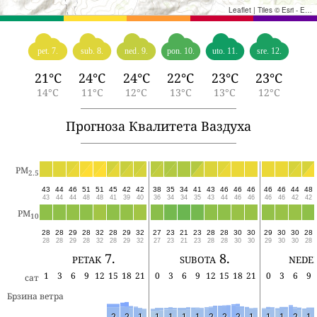
Leaflet
|
Tiles © Esri - Esri, DeLorme, NAVTEQ, TomTom, Intermap, iPC, USGS, FAO, NPS, NRCAN, GeoBase, Kadaster NL, Ordnance Survey, Esri Japan, METI, Esri China (Hong Kong), and the GIS User Community
pet. 7.
sub. 8.
ned. 9.
pon. 10.
uto. 11.
sre. 12.
21°C
24°C
24°C
22°C
23°C
23°C
14°C
11°C
12°C
13°C
13°C
12°C
Прогноза Квалитета Ваздуха
PM
2.5
43
44
46
51
51
45
42
42
38
35
34
41
43
46
46
46
46
46
44
48
43
44
44
48
48
41
39
40
36
34
34
35
43
44
46
46
46
46
42
42
PM
10
28
28
29
28
32
28
29
32
27
23
21
23
28
28
30
30
29
30
30
28
28
28
29
28
32
28
29
32
27
23
21
23
28
28
30
30
29
30
30
28
petak 7.
subota 8.
nedel
1
3
6
9
12
15
18
21
0
3
6
9
12
15
18
21
0
3
6
9
сат
Брзина ветра
2
2
1
1
1
1
1
2
2
2
1
1
1
2
1