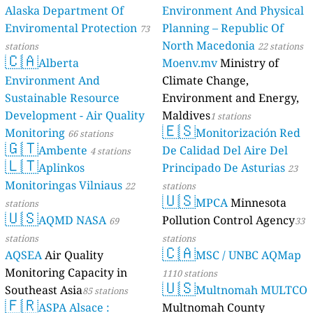
Alaska Department Of
Environment And Physical
Enviromental Protection
Planning – Republic Of
73
North Macedonia
stations
22 stations
🇨🇦
Alberta
Moenv.mv
Ministry of
Environment And
Climate Change,
Sustainable Resource
Environment and Energy,
Development - Air Quality
Maldives
1 stations
🇪🇸
Monitoring
Monitorización Red
66 stations
🇬🇹
Ambente
De Calidad Del Aire Del
4 stations
🇱🇹
Aplinkos
Principado De Asturias
23
Monitoringas Vilniaus
22
stations
🇺🇸
MPCA
Minnesota
stations
🇺🇸
AQMD NASA
Pollution Control Agency
69
33
stations
stations
🇨🇦
AQSEA
Air Quality
MSC / UNBC AQMap
Monitoring Capacity in
1110 stations
🇺🇸
Southeast Asia
Multnomah MULTCO
85 stations
🇫🇷
ASPA Alsace :
Multnomah County