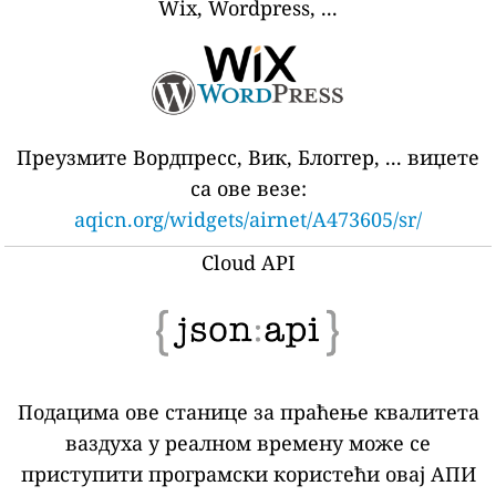
Wix, Wordpress, ...
Преузмите Вордпресс, Вик, Блоггер, ... виџете
са ове везе:
aqicn.org/widgets/airnet/A473605/sr/
Cloud API
Подацима ове станице за праћење квалитета
ваздуха у реалном времену може се
приступити програмски користећи овај АПИ