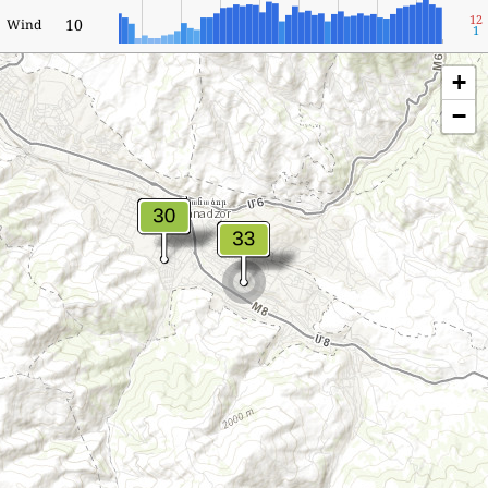
12
10
Wind
1
+
−