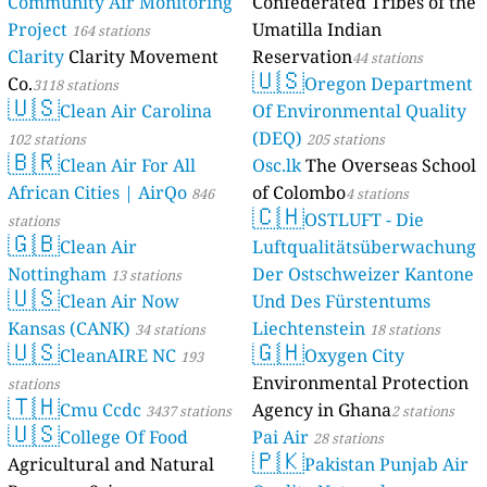
Community Air Monitoring
Confederated Tribes of the
Project
Umatilla Indian
164 stations
Clarity
Clarity Movement
Reservation
44 stations
🇺🇸
Co.
Oregon Department
3118 stations
🇺🇸
Clean Air Carolina
Of Environmental Quality
(DEQ)
102 stations
205 stations
🇧🇷
Clean Air For All
Osc.lk
The Overseas School
African Cities | AirQo
of Colombo
846
4 stations
🇨🇭
OSTLUFT - Die
stations
🇬🇧
Clean Air
Luftqualitätsüberwachung
Nottingham
Der Ostschweizer Kantone
13 stations
🇺🇸
Clean Air Now
Und Des Fürstentums
Kansas (CANK)
Liechtenstein
34 stations
18 stations
🇺🇸
🇬🇭
CleanAIRE NC
Oxygen City
193
Environmental Protection
stations
🇹🇭
Cmu Ccdc
Agency in Ghana
3437 stations
2 stations
🇺🇸
College Of Food
Pai Air
28 stations
🇵🇰
Agricultural and Natural
Pakistan Punjab Air