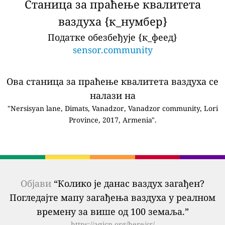
Станица за праћење квалитета
ваздуха {к_нумбер}
Податке обезбеђује {к_феед}
sensor.community
Ова станица за праћење квалитета ваздуха се
налази на
"Nersisyan lane, Dimats, Vanadzor, Vanadzor community, Lori
Province, 2017, Armenia".
Објави
“Колико је данас ваздух загађен?
Погледајте мапу загађења ваздуха у реалном
времену за више од 100 земаља.”
https://aqicn.org/here/sr/