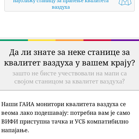
најближу станицу за праћење квалитета
ваздуха
Да ли знате за неке станице за
квалитет ваздуха у вашем крају?
зашто не бисте учествовали на мапи са
својом станицом за квалитет ваздуха?
Наши ГАИА монитори квалитета ваздуха се
веома лако подешавају: потребна вам је само
ВИФИ приступна тачка и УСБ компатибилно
напајање.