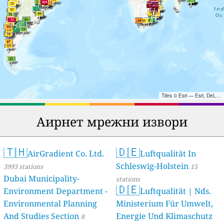
Tiles © Esri — Esri, DeLorme, NAVTEQ, TomTom, Intermap, iPC, USGS, FAO, NPS, NRCAN, GeoBase, Kadaster NL, Ordnance Survey, Esri Japan, METI, Esri China (Hong Kong), and the GIS User Community
Аирнет мрежни извори
🇹🇭
🇩🇪
AirGradient Co. Ltd.
Luftqualität In
Schleswig-Holstein
3993 stations
15
Dubai Municipality-
stations
🇩🇪
Environment Department -
Luftqualität | Nds.
Environmental Planning
Ministerium Für Umwelt,
And Studies Section
Energie Und Klimaschutz
8