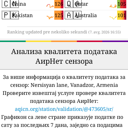
🇨🇳
🇶🇦
126
105
China
Qatar
🇵🇰
🇦🇺
125
101
Pakistan
Australia
Ranking updated pre nekoliko sekundi
(7. avg. 2026 16:55)
Анализа квалитета података
АирНет сензора
За више информација о квалитету података за
сензор:
Nersisyan lane, Vanadzor, Armenia
Проверите извештај услуге провере квалитета
података сензора АирНет:
aqicn.org/station/validation/@473605/sr/
Графикон са леве стране приказује податке по
сату за последњих 7 дана, заједно са подацима