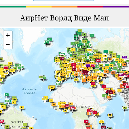
АирНет Ворлд Виде Мап
+
−