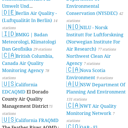
Umwelt Und
Environmental
🇩🇪
Berlin Air Quality -
Verbraucherschutz) - LfU
Conservation (NYSDEC)
42
(Luftqualität In Berlin)
46 stations
14
stations
🇳🇴
NILU - Norsk
stations
🇮🇩
BMKG | Badan
Institutt For Luftforskning
Meteorologi, Klimatologi
(Norwegian Institute For
Dan Geofisika
Air Research)
29 stations
77 stations
🇨🇦
British Columbia,
Northwest Clean Air
Canada Air Quality
Agency
7 stations
🇨🇦
Monitoring Agency
Nova Scotia
78
Environment
stations
9 stations
🇺🇸
🇦🇺
California
NSW Department Of
EDCAQMD
El Dorado
Planning And Environment
County Air Quality
131 stations
🇨🇦
Management District
NWT Air Quality
75
Monitoring Network
stations
7
🇺🇸
California FRAQMD
stations
🇨🇴
The Feather River AQMD
OAB - El
1