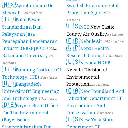
🇲🇽
Ayuntamiento De
Swedish Environmental
Mexicali
Protection Agency
120 stations
71
🇮🇩
Balai Besar
stations
🇺🇸
Standardisasi Dan
NCC
New Castle
Pelayanan Jasa
County Air Quality
5 stations
🇫🇷
Pencegahan Pencemaran
NebuleAir
192 stations
🇳🇵
Industri (BBSPJPPI)
Nepal Health
4152
Balamand University
Research Council
stations
25
7 stations
🇺🇸
Nevada NDEP
stations
🇮🇩
Bandung Institute Of
Nevada Division of
Technology (ITB)
Environmental
2 stations
🇧🇩
Bangladesh
Protection
229 stations
🇨🇦
University Of Engineering
New Foundland And
And Technology
Labrador Department Of
10 stations
🇩🇪
Bayern State Office
Environment And
For The Environment
Conservation
7 stations
🇺🇸
(Bayerisches
New York State
Staatsministerium Für
Department Of