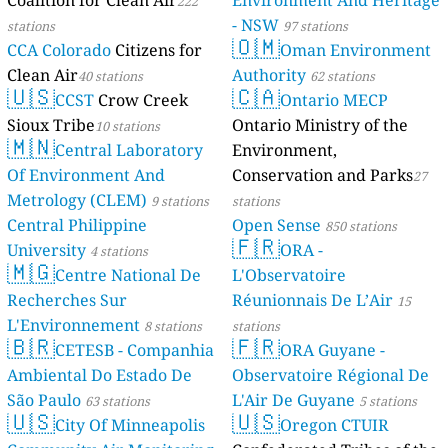
Coalition for Clean Air
Environment And Heritage
222
- NSW
stations
97 stations
🇴🇲
CCA Colorado
Citizens for
Oman Environment
Clean Air
Authority
40 stations
62 stations
🇺🇸
🇨🇦
CCST
Crow Creek
Ontario MECP
Sioux Tribe
Ontario Ministry of the
10 stations
🇲🇳
Central Laboratory
Environment,
Of Environment And
Conservation and Parks
27
Metrology (CLEM)
9 stations
stations
Central Philippine
Open Sense
850 stations
🇫🇷
University
ORA -
4 stations
🇲🇬
Centre National De
L'Observatoire
Recherches Sur
Réunionnais De L’Air
15
L'Environnement
8 stations
stations
🇧🇷
🇫🇷
CETESB - Companhia
ORA Guyane -
Ambiental Do Estado De
Observatoire Régional De
São Paulo
L'Air De Guyane
63 stations
5 stations
🇺🇸
🇺🇸
City Of Minneapolis
Oregon CTUIR