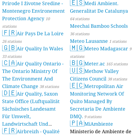
🇪🇸
Prirode I životne Sredine -
Medi Ambient.
Montenegro Environement
Generalitat De Catalunya
Protection Agency
10
64 stations
Meechai Bamboo Schools
stations
🇫🇷
Air Pays De La Loire
36 stations
Meteo Lausanne
26 stations
1 stations
🇬🇧
🇲🇬
Air Quality In Wales
Meteo Madagascar
9
33 stations
stations
🇨🇦
🇧🇬
Air Quality Ontario -
Meter.ac
165 stations
🇺🇸
The Ontario Ministry Of
Methow Valley
The Environment And
Citizens Council
38 stations
🇪🇨
Climate Change
Metropolitan Air
38 stations
🇩🇪
Air Quality, Saxon
Monitoring Network Of
State Office (Luftqualität
Quito Managed By
Sächsisches Landesamt
Secretaria De Ambiente
Für Umwelt,
DMQ.
9 stations
🇵🇦
Landwirtschaft Und
MiAmbiente
🇫🇷
Geologie)
Airbreizh - Qualité
Ministerio de Ambiente de
50 stations