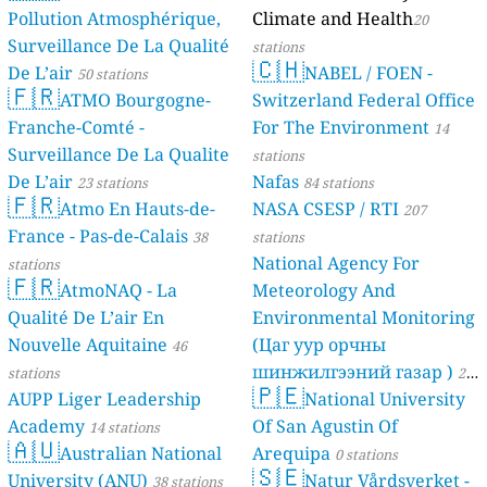
Pollution Atmosphérique,
Climate and Health
20
Surveillance De La Qualité
stations
🇨🇭
De L’air
NABEL / FOEN -
50 stations
🇫🇷
ATMO Bourgogne-
Switzerland Federal Office
Franche-Comté -
For The Environment
14
Surveillance De La Qualite
stations
De L’air
Nafas
23 stations
84 stations
🇫🇷
Atmo En Hauts-de-
NASA CSESP / RTI
207
France - Pas-de-Calais
38
stations
National Agency For
stations
🇫🇷
AtmoNAQ - La
Meteorology And
Qualité De L’air En
Environmental Monitoring
Nouvelle Aquitaine
(Цаг уур орчны
46
шинжилгээний газар )
stations
21
🇵🇪
AUPP Liger Leadership
National University
stations
Academy
Of San Agustin Of
14 stations
🇦🇺
Australian National
Arequipa
0 stations
🇸🇪
University (ANU)
Natur Vårdsverket -
38 stations