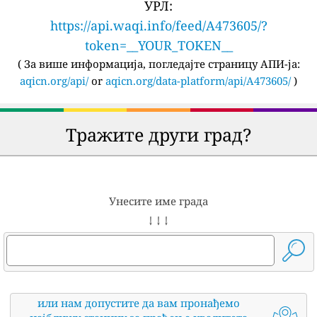
УРЛ:
https://api.waqi.info/feed/A473605/?
token=__YOUR_TOKEN__
(
За више информација, погледајте страницу АПИ-ја:
aqicn.org/api/
or
aqicn.org/data-platform/api/A473605/
)
Тражите други град?
Унесите име града
↓ ↓ ↓
или нам допустите да вам пронађемо