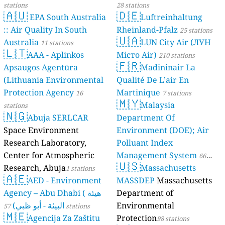
stations
28 stations
🇦🇺
🇩🇪
EPA South Australia
Luftreinhaltung
:: Air Quality In South
Rheinland-Pfalz
25 stations
🇺🇦
Australia
LUN City Air (ЛУН
11 stations
🇱🇹
AAA - Aplinkos
Місто Air)
210 stations
🇫🇷
Apsaugos Agentūra
Madininair La
(Lithuania Environmental
Qualité De L’air En
Protection Agency
Martinique
16
7 stations
🇲🇾
Malaysia
stations
🇳🇬
Abuja SERLCAR
Department Of
Space Environment
Environment (DOE); Air
Research Laboratory,
Polluant Index
Center for Atmospheric
Management System
66
🇺🇸
Research, Abuja
Massachusetts
1 stations
stations
🇦🇪
AED - Environment
MASSDEP
Massachusetts
Agency – Abu Dhabi ( هيئة
Department of
البيئة - أبو ظبي)
Environmental
57 stations
🇲🇪
Agencija Za Zaštitu
Protection
98 stations