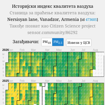
Историјски индекс квалитета ваздуха
Станица за праћење квалитета ваздуха:
Nersisyan lane, Vanadzor, Armenia
[id
473605
]
Такође познат као
Citizen Science project
sensor.community/86292
Загађивачи:
PM
PM
Извези у ЦСВ
10
2.5
2026
Jan
Feb
Mar
Apr
May
Jun
Jul
Aug
M
T
W
T
F
S
S
2025
Jan
Feb
Mar
Apr
May
Jun
Jul
Aug
M
T
W
T
F
S