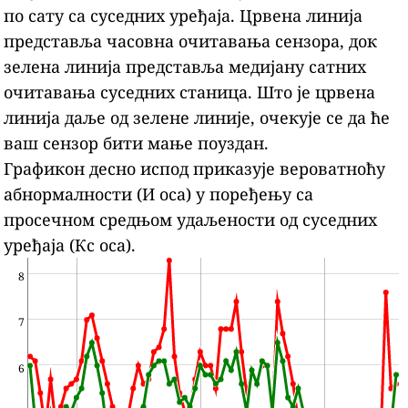
по сату са суседних уређаја.
Црвена линија
представља часовна очитавања сензора, док
зелена линија представља медијану сатних
очитавања суседних станица.
Што је црвена
линија даље од зелене линије, очекује се да ће
ваш сензор бити мање поуздан.
Графикон десно испод приказује вероватноћу
абнормалности (И оса) у поређењу са
просечном средњом удаљености од суседних
уређаја (Кс оса).
8
7
6