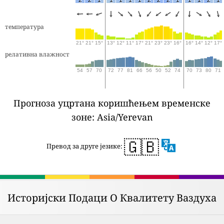
температура
21°
21°
15°
13°
12°
11°
17°
21°
23°
23°
16°
16°
14°
12°
17°
релативна влажност
54
57
70
72
77
81
66
56
50
52
74
70
73
80
71
Прогноза уцртана коришћењем временске
зоне: Asia/Yerevan
🇬🇧
Превод за друге језике:
Историјски Подаци О Квалитету Ваздуха