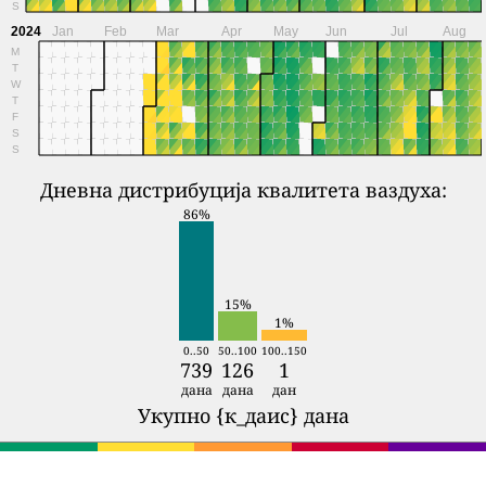
S
2024
Jan
Feb
Mar
Apr
May
Jun
Jul
Aug
M
T
W
T
F
S
S
Дневна дистрибуција квалитета ваздуха:
86%
15%
1%
0..50
50..100
100..150
739
126
1
дана
дана
дан
Укупно {к_даис} дана