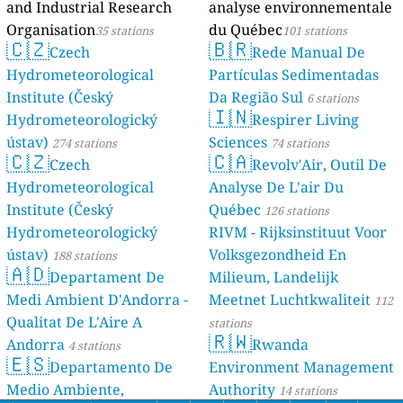
and Industrial Research
analyse environnementale
Organisation
du Québec
35 stations
101 stations
🇨🇿
🇧🇷
Czech
Rede Manual De
Hydrometeorological
Partículas Sedimentadas
Institute (Český
Da Região Sul
6 stations
🇮🇳
Hydrometeorologický
Respirer Living
ústav)
Sciences
274 stations
74 stations
🇨🇿
🇨🇦
Czech
Revolv'Air, Outil De
Hydrometeorological
Analyse De L'air Du
Institute (Český
Québec
126 stations
Hydrometeorologický
RIVM - Rijksinstituut Voor
ústav)
Volksgezondheid En
188 stations
🇦🇩
Departament De
Milieum, Landelijk
Medi Ambient D'Andorra -
Meetnet Luchtkwaliteit
112
Qualitat De L'Aire A
stations
🇷🇼
Andorra
Rwanda
4 stations
🇪🇸
Departamento De
Environment Management
Medio Ambiente,
Authority
14 stations