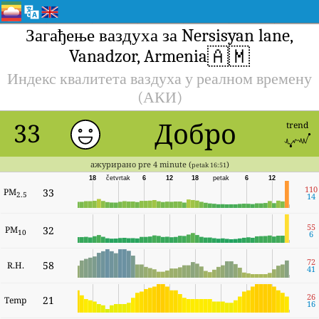
Загађење ваздуха за Nersisyan lane,
🇦🇲
Vanadzor, Armenia
Индекс квалитета ваздуха у реалном времену
(АКИ)
Добро
33
trend
ажурирано pre 4 minute (
)
petak 16:51
18
četvrtak
6
12
18
petak
6
12
110
PM
33
2.5
14
55
PM
32
10
6
72
58
R.H.
41
26
21
Temp
16