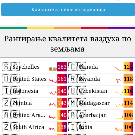
Кликните за више информација
Рангирање квалитета ваздуха по
земљама
🇸🇨
🇨🇦
183
124
Seychelles
Canada
🇺🇸
🇷🇼
161
118
United States
Rwanda
🇮🇩
🇺🇿
149
116
Indonesia
Uzbekistan
🇿🇲
🇲🇬
142
114
Zambia
Madagascar
🇦🇪
🇦🇿
140
108
United Arab Emirates
Azerbaijan
🇿🇦
🇮🇳
138
106
South Africa
India