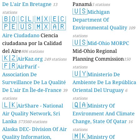
De L'air En Bretagne
Panamá
13
5 stations
🇺🇸
Michigan
stations
🇧🇴
🇨🇱
🇲🇽
🇪🇨
Department Of
🇵🇪
🇺🇸
🇲🇽
🇦🇷
Environmental Quality
109
Aire Ciudadano
Ciencia
stations
🇺🇸
ciudadana por la Calidad
Mid-Ohio MORPC
del Aire
Mid-Ohio Regional
806 stations
🇰🇿
AirKaz.org
Planning Commission
249 stations
150
🇫🇷
AirParif -
stations
🇺🇾
Association De
Ministerio De
Surveillance De La Qualité
Ambiente De La República
De L'air En Île-de-France
Oriental Del Uruguay
39
6
stations
stations
🇱🇰
🇶🇦
AirShare - National
Ministry Of
Air Quality Network, Sri
Environment And Climate
Lanka
Change, State Of Qatar
573560 stations
16
Alaska DEC- Division Of Air
stations
🇲🇰
Quality Information,
Ministry Of