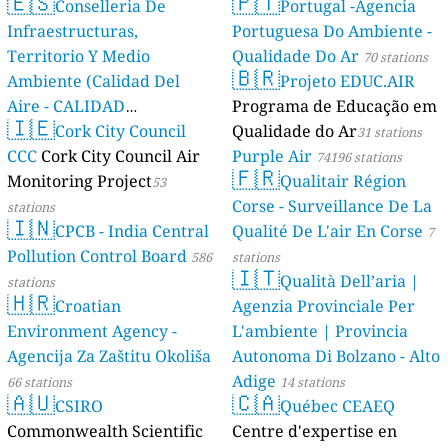
🇪🇸
🇵🇹
Conselleria De
Portugal -Agencia
Infraestructuras,
Portuguesa Do Ambiente -
Territorio Y Medio
Qualidade Do Ar
70 stations
🇧🇷
Ambiente (Calidad Del
Projeto EDUC.AIR
Aire - CALIDAD
Programa de Educação em
🇮🇪
AMBIENTAL)
Cork City Council
Qualidade do Ar
23 stations
31 stations
CCC
Cork City Council Air
Purple Air
74196 stations
🇫🇷
Monitoring Project
Qualitair Région
53
Corse - Surveillance De La
stations
🇮🇳
CPCB - India Central
Qualité De L'air En Corse
7
Pollution Control Board
586
stations
🇮🇹
Qualità Dell’aria |
stations
🇭🇷
Croatian
Agenzia Provinciale Per
Environment Agency -
L'ambiente | Provincia
Agencija Za Zaštitu Okoliša
Autonoma Di Bolzano - Alto
Adige
66 stations
14 stations
🇦🇺
🇨🇦
CSIRO
Québec CEAEQ
Commonwealth Scientific
Centre d'expertise en