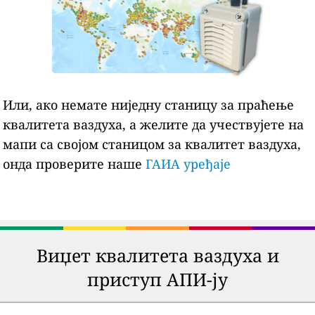
Или, ако немате ниједну станицу за праћење
квалитета ваздуха, а желите да учествујете на
мапи са својом станицом за квалитет ваздуха,
онда проверите наше
ГАИА уређаје
Виџет квалитета ваздуха и
приступ АПИ-ју