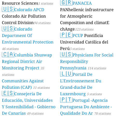
🇬🇷
Resource Sciences
PANACEA
1 stations
🇺🇸
Colorado APCD
PANhellenic infrastructure
Colorado Air Pollution
for Atmospheric
Control Division
Composition and climatE
94 stations
🇺🇸
Colorado
chAnge
123 stations
🇵🇪
Department Of
PCUP
Pontificia
Environmental Protection
Universidad Católica del
Perú
46 stations
5 stations
🇨🇦
🇺🇸
Columbia Shuswap
Physicians For Social
Regional District Air
Responsibility
Monitoring Project
Pennsylvania
35
114 stations
🇱🇺
Portail De
stations
Communities Against
L'Environnement Du
Pollution (CAP)
Grand-duché De
11 stations
🇪🇸
Consejería De
Luxembourg
5 stations
🇵🇹
Educación, Universidades
Portugal -Agencia
Y Sostenibilidad - Gobierno
Portuguesa Do Ambiente -
De Canarias
Qualidade Do Ar
49 stations
70 stations