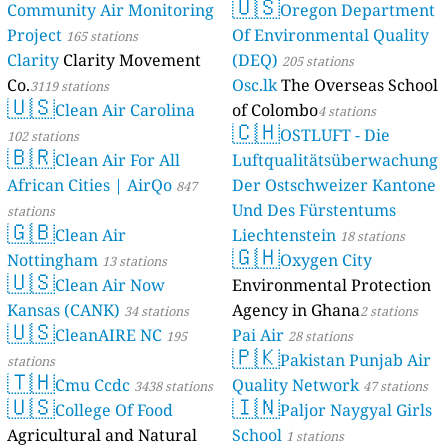
🇺🇸
Community Air Monitoring
Oregon Department
Project
Of Environmental Quality
165 stations
Clarity
Clarity Movement
(DEQ)
205 stations
Co.
Osc.lk
The Overseas School
3119 stations
🇺🇸
Clean Air Carolina
of Colombo
4 stations
🇨🇭
OSTLUFT - Die
102 stations
🇧🇷
Clean Air For All
Luftqualitätsüberwachung
African Cities | AirQo
Der Ostschweizer Kantone
847
Und Des Fürstentums
stations
🇬🇧
Clean Air
Liechtenstein
18 stations
🇬🇭
Nottingham
Oxygen City
13 stations
🇺🇸
Clean Air Now
Environmental Protection
Kansas (CANK)
Agency in Ghana
34 stations
2 stations
🇺🇸
CleanAIRE NC
Pai Air
195
28 stations
🇵🇰
Pakistan Punjab Air
stations
🇹🇭
Cmu Ccdc
Quality Network
3438 stations
47 stations
🇺🇸
🇮🇳
College Of Food
Paljor Naygyal Girls
Agricultural and Natural
School
1 stations