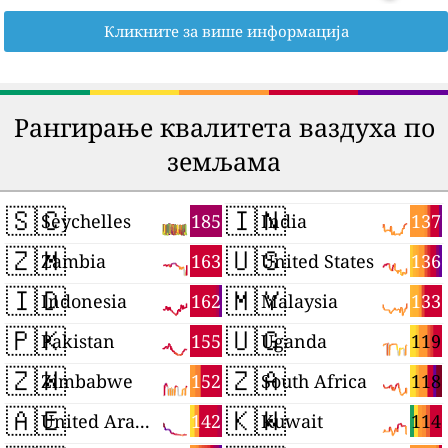
Кликните за више информација
Рангирање квалитета ваздуха по
земљама
🇸🇨
🇮🇳
185
137
Seychelles
India
🇿🇲
🇺🇸
163
136
Zambia
United States
🇮🇩
🇲🇾
162
133
Indonesia
Malaysia
🇵🇰
🇺🇬
155
119
Pakistan
Uganda
🇿🇼
🇿🇦
152
118
Zimbabwe
South Africa
🇦🇪
🇰🇼
142
114
United Arab Emirates
Kuwait