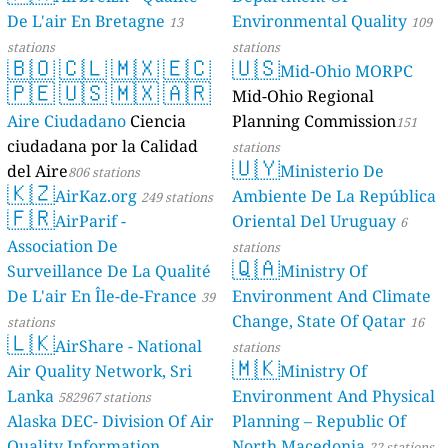
De L'air En Bretagne
Environmental Quality
13
109
stations
stations
🇧🇴
🇨🇱
🇲🇽
🇪🇨
🇺🇸
Mid-Ohio MORPC
🇵🇪
🇺🇸
🇲🇽
🇦🇷
Mid-Ohio Regional
Aire Ciudadano
Ciencia
Planning Commission
151
ciudadana por la Calidad
stations
🇺🇾
del Aire
Ministerio De
806 stations
🇰🇿
AirKaz.org
Ambiente De La República
249 stations
🇫🇷
AirParif -
Oriental Del Uruguay
6
Association De
stations
🇶🇦
Surveillance De La Qualité
Ministry Of
De L'air En Île-de-France
Environment And Climate
39
Change, State Of Qatar
stations
16
🇱🇰
AirShare - National
stations
🇲🇰
Air Quality Network, Sri
Ministry Of
Lanka
Environment And Physical
582967 stations
Alaska DEC- Division Of Air
Planning – Republic Of
Quality Information,
North Macedonia
22 stations