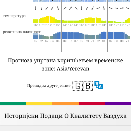
температура
16°
18°
21°
20°
15°
14°
14°
14°
16°
18°
18°
18°
13°
13°
12°
11°
17°
релативна влажност
82
72
62
66
86
89
87
87
82
73
71
72
91
89
88
88
71
Прогноза уцртана коришћењем временске
зоне: Asia/Yerevan
🇬🇧
Превод за друге језике:
Историјски Подаци О Квалитету Ваздуха