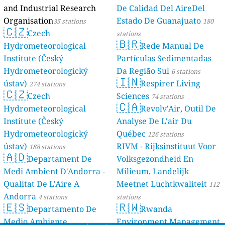
and Industrial Research
De Calidad Del AireDel
Organisation
Estado De Guanajuato
35 stations
180
🇨🇿
Czech
stations
🇧🇷
Hydrometeorological
Rede Manual De
Institute (Český
Partículas Sedimentadas
Hydrometeorologický
Da Região Sul
6 stations
🇮🇳
ústav)
Respirer Living
274 stations
🇨🇿
Czech
Sciences
74 stations
🇨🇦
Hydrometeorological
Revolv'Air, Outil De
Institute (Český
Analyse De L'air Du
Hydrometeorologický
Québec
126 stations
ústav)
RIVM - Rijksinstituut Voor
188 stations
🇦🇩
Departament De
Volksgezondheid En
Medi Ambient D'Andorra -
Milieum, Landelijk
Qualitat De L'Aire A
Meetnet Luchtkwaliteit
112
Andorra
4 stations
stations
🇪🇸
🇷🇼
Departamento De
Rwanda
Medio Ambiente,
Environment Management