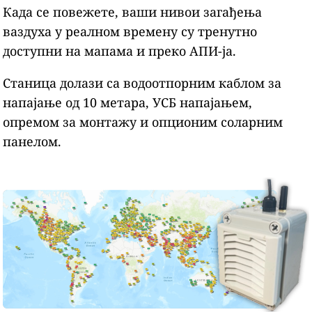
Када се повежете, ваши нивои загађења
ваздуха у реалном времену су тренутно
доступни на мапама и преко АПИ-ја.
Станица долази са водоотпорним каблом за
напајање од 10 метара, УСБ напајањем,
опремом за монтажу и опционим соларним
панелом.