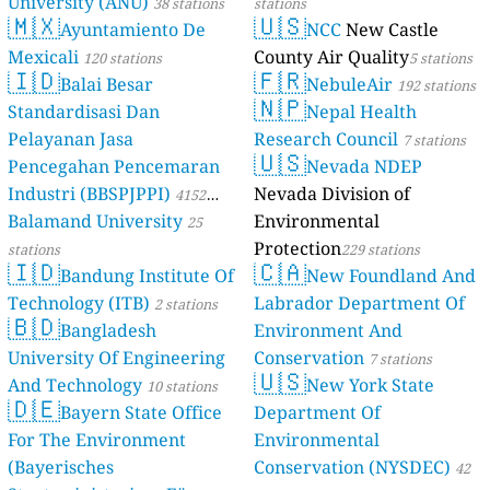
University (ANU)
38 stations
stations
🇲🇽
🇺🇸
Ayuntamiento De
NCC
New Castle
Mexicali
County Air Quality
120 stations
5 stations
🇮🇩
🇫🇷
Balai Besar
NebuleAir
192 stations
🇳🇵
Standardisasi Dan
Nepal Health
Pelayanan Jasa
Research Council
7 stations
🇺🇸
Pencegahan Pencemaran
Nevada NDEP
Industri (BBSPJPPI)
Nevada Division of
4152
Balamand University
Environmental
stations
25
Protection
stations
229 stations
🇮🇩
🇨🇦
Bandung Institute Of
New Foundland And
Technology (ITB)
Labrador Department Of
2 stations
🇧🇩
Bangladesh
Environment And
University Of Engineering
Conservation
7 stations
🇺🇸
And Technology
New York State
10 stations
🇩🇪
Bayern State Office
Department Of
For The Environment
Environmental
(Bayerisches
Conservation (NYSDEC)
42