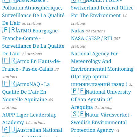
ASPA Alsace :
NABEL / FOEN -
Pollution Atmosphérique,
Switzerland Federal Office
Surveillance De La Qualité
For The Environment
14
De L’air
50 stations
stations
🇫🇷
ATMO Bourgogne-
Nafas
84 stations
Franche-Comté -
NASA CSESP / RTI
207
Surveillance De La Qualite
stations
De L’air
National Agency For
23 stations
🇫🇷
Atmo En Hauts-de-
Meteorology And
France - Pas-de-Calais
Environmental Monitoring
38
(Цаг уур орчны
stations
🇫🇷
AtmoNAQ - La
шинжилгээний газар )
21
🇵🇪
Qualité De L’air En
National University
stations
Nouvelle Aquitaine
Of San Agustin Of
46
Arequipa
stations
0 stations
🇸🇪
AUPP Liger Leadership
Natur Vårdsverket -
Academy
Swedish Environmental
14 stations
🇦🇺
Australian National
Protection Agency
71