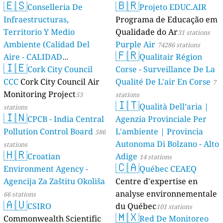
🇪🇸
🇧🇷
Conselleria De
Projeto EDUC.AIR
Infraestructuras,
Programa de Educação em
Territorio Y Medio
Qualidade do Ar
31 stations
Ambiente (Calidad Del
Purple Air
74286 stations
🇫🇷
Aire - CALIDAD
Qualitair Région
🇮🇪
AMBIENTAL)
Cork City Council
Corse - Surveillance De La
23 stations
CCC
Cork City Council Air
Qualité De L'air En Corse
7
Monitoring Project
53
stations
🇮🇹
Qualità Dell’aria |
stations
🇮🇳
CPCB - India Central
Agenzia Provinciale Per
Pollution Control Board
L'ambiente | Provincia
586
Autonoma Di Bolzano - Alto
stations
🇭🇷
Croatian
Adige
14 stations
🇨🇦
Environment Agency -
Québec CEAEQ
Agencija Za Zaštitu Okoliša
Centre d'expertise en
analyse environnementale
66 stations
🇦🇺
CSIRO
du Québec
101 stations
🇲🇽
Commonwealth Scientific
Red De Monitoreo