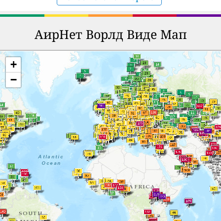
АирНет Ворлд Виде Мап
+
−