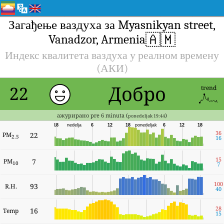
Загађење ваздуха за Myasnikyan street,
🇦🇲
Vanadzor, Armenia
Индекс квалитета ваздуха у реалном времену
(АКИ)
Добро
22
trend
ажурирано pre 6 minuta (
)
ponedeljak 19:44
18
nedelja
6
12
18
ponedeljak
6
12
18
36
PM
22
2.5
16
15
PM
7
10
7
100
93
R.H.
40
28
16
Temp
15