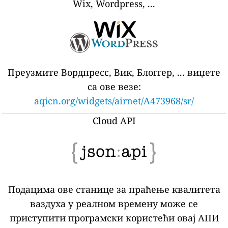
Wix, Wordpress, ...
Преузмите Вордпресс, Вик, Блоггер, ... виџете
са ове везе:
aqicn.org/widgets/airnet/A473968/sr/
Cloud API
Подацима ове станице за праћење квалитета
ваздуха у реалном времену може се
приступити програмски користећи овај АПИ