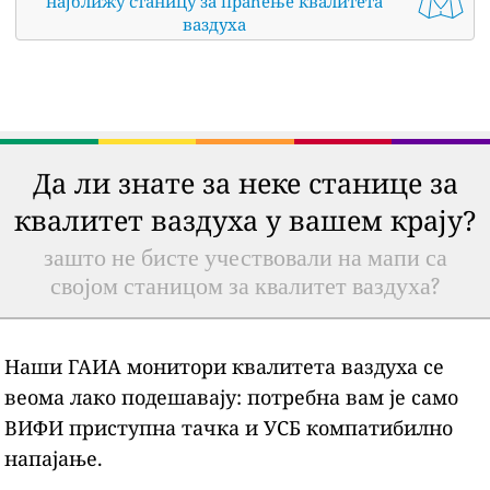
најближу станицу за праћење квалитета
ваздуха
Да ли знате за неке станице за
квалитет ваздуха у вашем крају?
зашто не бисте учествовали на мапи са
својом станицом за квалитет ваздуха?
Наши ГАИА монитори квалитета ваздуха се
веома лако подешавају: потребна вам је само
ВИФИ приступна тачка и УСБ компатибилно
напајање.