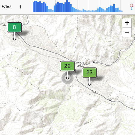
11
1
Wind
1
+
−