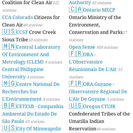
Coalition for Clean Air
Authority
222
62 stations
🇨🇦
Ontario MECP
stations
CCA Colorado
Citizens for
Ontario Ministry of the
Clean Air
Environment,
40 stations
🇺🇸
CCST
Crow Creek
Conservation and Parks
27
Sioux Tribe
10 stations
stations
🇲🇳
Central Laboratory
Open Sense
850 stations
🇫🇷
Of Environment And
ORA -
Metrology (CLEM)
L'Observatoire
9 stations
Central Philippine
Réunionnais De L’Air
15
University
4 stations
stations
🇲🇬
🇫🇷
Centre National De
ORA Guyane -
Recherches Sur
Observatoire Régional De
L'Environnement
L'Air De Guyane
8 stations
5 stations
🇧🇷
🇺🇸
CETESB - Companhia
Oregon CTUIR
Ambiental Do Estado De
Confederated Tribes of the
São Paulo
Umatilla Indian
63 stations
🇺🇸
City Of Minneapolis
Reservation
44 stations