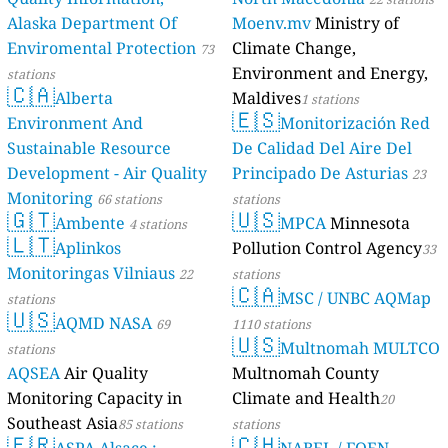
Alaska Department Of
Moenv.mv
Ministry of
Enviromental Protection
Climate Change,
73
Environment and Energy,
stations
🇨🇦
Alberta
Maldives
1 stations
🇪🇸
Environment And
Monitorización Red
Sustainable Resource
De Calidad Del Aire Del
Development - Air Quality
Principado De Asturias
23
Monitoring
66 stations
stations
🇬🇹
🇺🇸
Ambente
MPCA
Minnesota
4 stations
🇱🇹
Aplinkos
Pollution Control Agency
33
Monitoringas Vilniaus
22
stations
🇨🇦
MSC / UNBC AQMap
stations
🇺🇸
AQMD NASA
69
1110 stations
🇺🇸
Multnomah MULTCO
stations
AQSEA
Air Quality
Multnomah County
Monitoring Capacity in
Climate and Health
20
Southeast Asia
85 stations
stations
🇫🇷
🇨🇭