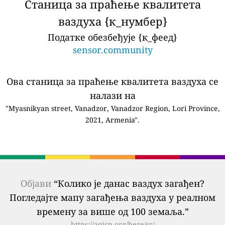
Станица за праћење квалитета
ваздуха {к_нумбер}
Податке обезбеђује {к_феед}
sensor.community
Ова станица за праћење квалитета ваздуха се
налази на
"Myasnikyan street, Vanadzor, Vanadzor Region, Lori Province,
2021, Armenia".
Објави
“Колико је данас ваздух загађен?
Погледајте мапу загађења ваздуха у реалном
времену за више од 100 земаља.”
https://aqicn.org/here/sr/