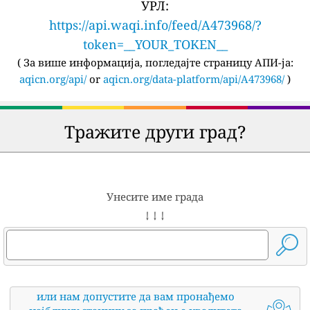
УРЛ:
https://api.waqi.info/feed/A473968/?
token=__YOUR_TOKEN__
(
За више информација, погледајте страницу АПИ-ја:
aqicn.org/api/
or
aqicn.org/data-platform/api/A473968/
)
Тражите други град?
Унесите име града
↓ ↓ ↓
или нам допустите да вам пронађемо