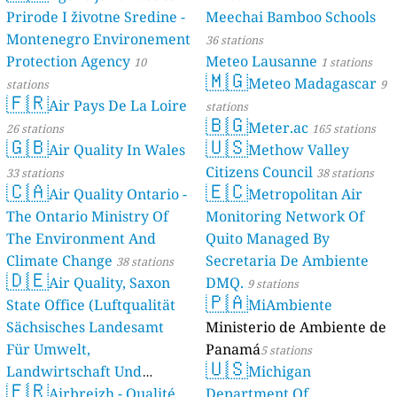
Prirode I životne Sredine -
Meechai Bamboo Schools
Montenegro Environement
36 stations
Protection Agency
Meteo Lausanne
10
1 stations
🇲🇬
Meteo Madagascar
stations
9
🇫🇷
Air Pays De La Loire
stations
🇧🇬
Meter.ac
26 stations
165 stations
🇬🇧
🇺🇸
Air Quality In Wales
Methow Valley
Citizens Council
33 stations
38 stations
🇨🇦
🇪🇨
Air Quality Ontario -
Metropolitan Air
The Ontario Ministry Of
Monitoring Network Of
The Environment And
Quito Managed By
Climate Change
Secretaria De Ambiente
38 stations
🇩🇪
Air Quality, Saxon
DMQ.
9 stations
🇵🇦
State Office (Luftqualität
MiAmbiente
Sächsisches Landesamt
Ministerio de Ambiente de
Für Umwelt,
Panamá
5 stations
🇺🇸
Landwirtschaft Und
Michigan
🇫🇷
Geologie)
Airbreizh - Qualité
Department Of
50 stations