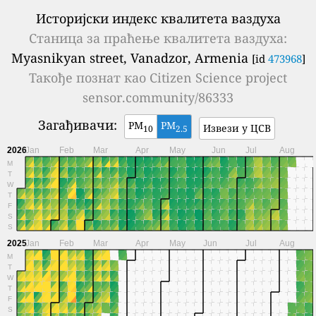
Историјски индекс квалитета ваздуха
Станица за праћење квалитета ваздуха:
Myasnikyan street, Vanadzor, Armenia
[id
473968
]
Такође познат као
Citizen Science project
sensor.community/86333
Загађивачи:
PM
PM
Извези у ЦСВ
10
2.5
2026
Jan
Feb
Mar
Apr
May
Jun
Jul
Aug
M
T
W
T
F
S
S
2025
Jan
Feb
Mar
Apr
May
Jun
Jul
Aug
M
T
W
T
F
S