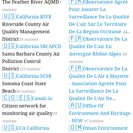
🇫🇷
The Feather River AQMD
Observatoire Agréé
1
Pour Assurer La
stations
🇺🇸
California RIVR
Surveillance De La Qualité
Riverside County Air
De L’air Sur Le Territoire
Quality Management
De La Région Occitanie
44
🇫🇷
District
Observatoire De La
16 stations
stations
🇺🇸
California SBCAPCD
Qualité De L'air En
Santa Barbara County Air
Auvergne-Rhône-Alpes
84
Pollution Control
stations
🇫🇷
District
Observatoire De La
115 stations
🇺🇸
California SCSB
Qualité De L'Air à Mayotte
Sonoma Coast State
- Association Agréée Pour
Beach
La Surveillance De La
40 stations
🇨🇴
🇪🇸
Canair.io
Qualité De L'Air De
🇦🇺
Citizen network for
Mayotte
Office Of
4 stations
monitoring air quality
Environment And Heritage
29
- NSW
stations
97 stations
🇺🇸
🇴🇲
CCA California
Oman Environment