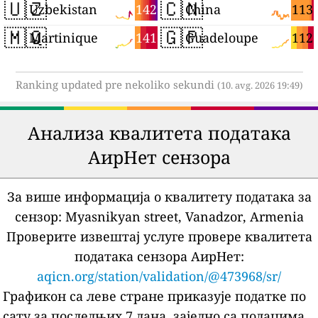
🇺🇿
🇨🇳
142
113
Uzbekistan
China
🇲🇶
🇬🇵
141
112
Martinique
Guadeloupe
Ranking updated pre nekoliko sekundi
(10. avg. 2026 19:49)
Анализа квалитета података
АирНет сензора
За више информација о квалитету података за
сензор:
Myasnikyan street, Vanadzor, Armenia
Проверите извештај услуге провере квалитета
података сензора АирНет:
aqicn.org/station/validation/@473968/sr/
Графикон са леве стране приказује податке по
сату за последњих 7 дана, заједно са подацима