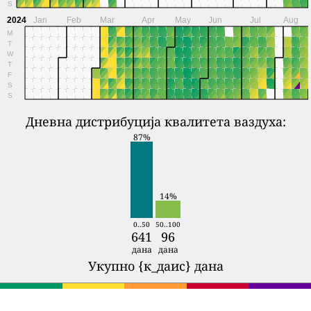
S
2024
Jan
Feb
Mar
Apr
May
Jun
Jul
Aug
M
T
W
T
F
S
S
Дневна дистрибуција квалитета ваздуха:
87%
14%
0..50
50..100
641
96
дана
дана
Укупно {к_даис} дана