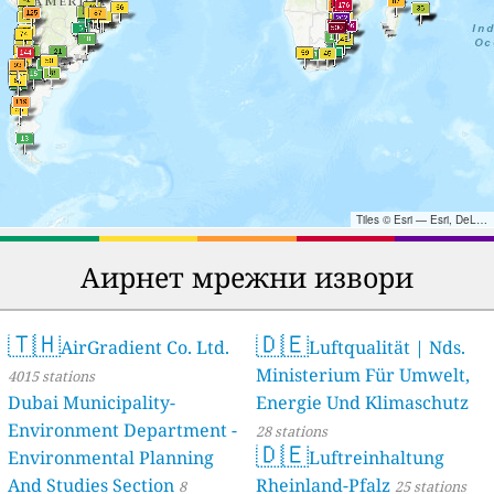
Tiles © Esri — Esri, DeLorme, NAVTEQ, TomTom, Intermap, iPC, USGS, FAO, NPS, NRCAN, GeoBase, Kadaster NL, Ordnance Survey, Esri Japan, METI, Esri China (Hong Kong), and the GIS User Community
Аирнет мрежни извори
🇹🇭
🇩🇪
AirGradient Co. Ltd.
Luftqualität | Nds.
Ministerium Für Umwelt,
4015 stations
Dubai Municipality-
Energie Und Klimaschutz
Environment Department -
28 stations
🇩🇪
Environmental Planning
Luftreinhaltung
And Studies Section
Rheinland-Pfalz
8
25 stations