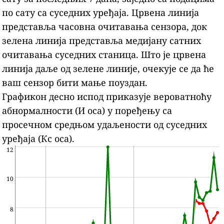
по сату са суседних уређаја.
Црвена линија
представља часовна очитавања сензора, док
зелена линија представља медијану сатних
очитавања суседних станица.
Што је црвена
линија даље од зелене линије, очекује се да ће
ваш сензор бити мање поуздан.
Графикон десно испод приказује вероватноћу
абнормалности (И оса) у поређењу са
просечном средњом удаљености од суседних
уређаја (Кс оса).
12
10
8