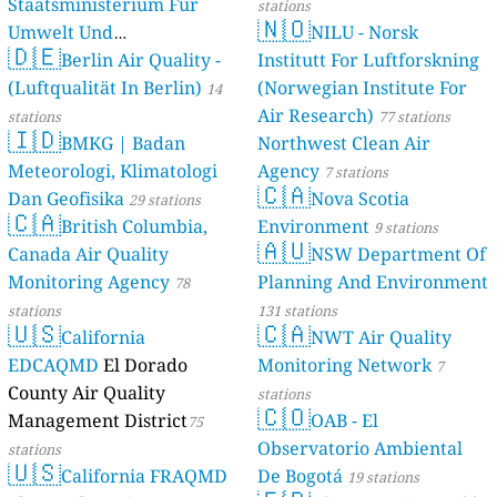
Staatsministerium Für
stations
🇳🇴
Umwelt Und
NILU - Norsk
🇩🇪
Berlin Air Quality -
Verbraucherschutz) - LfU
Institutt For Luftforskning
(Luftqualität In Berlin)
(Norwegian Institute For
46 stations
14
Air Research)
stations
77 stations
🇮🇩
BMKG | Badan
Northwest Clean Air
Meteorologi, Klimatologi
Agency
7 stations
🇨🇦
Dan Geofisika
Nova Scotia
29 stations
🇨🇦
British Columbia,
Environment
9 stations
🇦🇺
Canada Air Quality
NSW Department Of
Monitoring Agency
Planning And Environment
78
stations
131 stations
🇺🇸
🇨🇦
California
NWT Air Quality
EDCAQMD
El Dorado
Monitoring Network
7
County Air Quality
stations
🇨🇴
Management District
OAB - El
75
Observatorio Ambiental
stations
🇺🇸
California FRAQMD
De Bogotá
19 stations