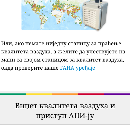
Или, ако немате ниједну станицу за праћење
квалитета ваздуха, а желите да учествујете на
мапи са својом станицом за квалитет ваздуха,
онда проверите наше
ГАИА уређаје
Виџет квалитета ваздуха и
приступ АПИ-ју