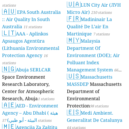
🇺🇦
LUN City Air (ЛУН
stations
🇦🇺
EPA South Australia
Місто Air)
210 stations
🇫🇷
:: Air Quality In South
Madininair La
Australia
Qualité De L’air En
11 stations
🇱🇹
AAA - Aplinkos
Martinique
7 stations
🇲🇾
Apsaugos Agentūra
Malaysia
(Lithuania Environmental
Department Of
Protection Agency
Environment (DOE); Air
16
Polluant Index
stations
🇳🇬
Abuja SERLCAR
Management System
66
🇺🇸
Space Environment
Massachusetts
stations
Research Laboratory,
MASSDEP
Massachusetts
Center for Atmospheric
Department of
Research, Abuja
Environmental
1 stations
🇦🇪
AED - Environment
Protection
98 stations
🇪🇸
Agency – Abu Dhabi ( هيئة
Medi Ambient.
البيئة - أبو ظبي)
Generalitat De Catalunya
57 stations
🇲🇪
Agencija Za Zaštitu
64 stations