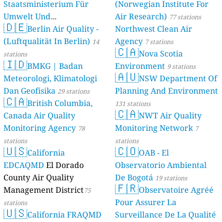
Staatsministerium Für
(Norwegian Institute For
Umwelt Und
Air Research)
77 stations
🇩🇪
Berlin Air Quality -
Verbraucherschutz) - LfU
Northwest Clean Air
(Luftqualität In Berlin)
Agency
46 stations
14
7 stations
🇨🇦
Nova Scotia
stations
🇮🇩
BMKG | Badan
Environment
9 stations
🇦🇺
Meteorologi, Klimatologi
NSW Department Of
Dan Geofisika
Planning And Environment
29 stations
🇨🇦
British Columbia,
131 stations
🇨🇦
Canada Air Quality
NWT Air Quality
Monitoring Agency
Monitoring Network
78
7
stations
stations
🇺🇸
🇨🇴
California
OAB - El
EDCAQMD
El Dorado
Observatorio Ambiental
County Air Quality
De Bogotá
19 stations
🇫🇷
Management District
Observatoire Agréé
75
Pour Assurer La
stations
🇺🇸
California FRAQMD
Surveillance De La Qualité