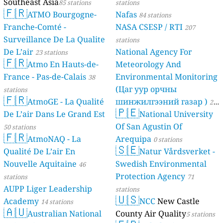
Southeast Asia
85 stations
stations
🇫🇷
ATMO Bourgogne-
Nafas
84 stations
Franche-Comté -
NASA CSESP / RTI
207
Surveillance De La Qualite
stations
De L’air
National Agency For
23 stations
🇫🇷
Atmo En Hauts-de-
Meteorology And
France - Pas-de-Calais
Environmental Monitoring
38
(Цаг уур орчны
stations
🇫🇷
AtmoGE - La Qualité
шинжилгээний газар )
21
🇵🇪
De L’air Dans Le Grand Est
National University
stations
Of San Agustin Of
50 stations
🇫🇷
AtmoNAQ - La
Arequipa
0 stations
🇸🇪
Qualité De L’air En
Natur Vårdsverket -
Nouvelle Aquitaine
Swedish Environmental
46
Protection Agency
stations
71
AUPP Liger Leadership
stations
🇺🇸
Academy
NCC
New Castle
14 stations
🇦🇺
Australian National
County Air Quality
5 stations