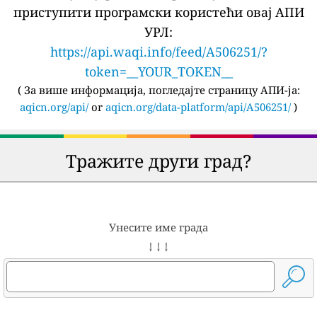
приступити програмски користећи овај АПИ
УРЛ:
https://api.waqi.info/feed/A506251/?
token=__YOUR_TOKEN__
(
За више информација, погледајте страницу АПИ-ја:
aqicn.org/api/
or
aqicn.org/data-platform/api/A506251/
)
Тражите други град?
Унесите име града
↓ ↓ ↓