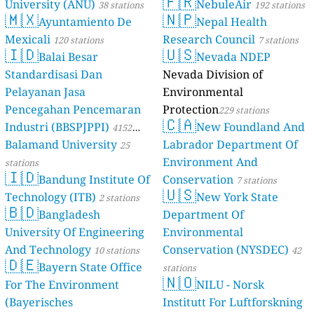
🇫🇷
University (ANU)
NebuleAir
38 stations
192 stations
🇲🇽
🇳🇵
Ayuntamiento De
Nepal Health
Mexicali
Research Council
120 stations
7 stations
🇮🇩
🇺🇸
Balai Besar
Nevada NDEP
Standardisasi Dan
Nevada Division of
Pelayanan Jasa
Environmental
Pencegahan Pencemaran
Protection
229 stations
🇨🇦
Industri (BBSPJPPI)
New Foundland And
4152
Balamand University
Labrador Department Of
stations
25
Environment And
stations
🇮🇩
Bandung Institute Of
Conservation
7 stations
🇺🇸
Technology (ITB)
New York State
2 stations
🇧🇩
Bangladesh
Department Of
University Of Engineering
Environmental
And Technology
Conservation (NYSDEC)
10 stations
42
🇩🇪
Bayern State Office
stations
🇳🇴
For The Environment
NILU - Norsk
(Bayerisches
Institutt For Luftforskning