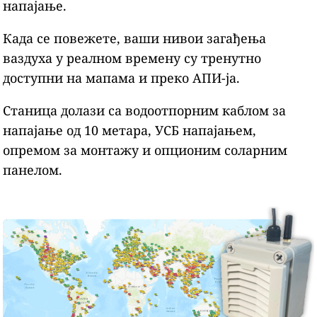
напајање.
Када се повежете, ваши нивои загађења
ваздуха у реалном времену су тренутно
доступни на мапама и преко АПИ-ја.
Станица долази са водоотпорним каблом за
напајање од 10 метара, УСБ напајањем,
опремом за монтажу и опционим соларним
панелом.