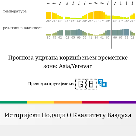
температура
26°
24°
18°
16°
15°
14°
20°
25°
28°
27°
19°
18°
17°
15°
21°
релативна влажност
39
45
62
62
65
69
52
41
34
41
66
66
67
72
52
Прогноза уцртана коришћењем временске
зоне: Asia/Yerevan
🇬🇧
Превод за друге језике:
Историјски Подаци О Квалитету Ваздуха