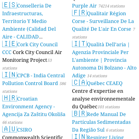
🇪🇸
Conselleria De
Purple Air
74214 stations
🇫🇷
Infraestructuras,
Qualitair Région
Territorio Y Medio
Corse - Surveillance De La
Ambiente (Calidad Del
Qualité De L'air En Corse
7
Aire - CALIDAD
stations
🇮🇪
🇮🇹
AMBIENTAL)
Cork City Council
Qualità Dell’aria |
23 stations
CCC
Cork City Council Air
Agenzia Provinciale Per
Monitoring Project
L'ambiente | Provincia
53
Autonoma Di Bolzano - Alto
stations
🇮🇳
CPCB - India Central
Adige
14 stations
🇨🇦
Pollution Control Board
Québec CEAEQ
586
Centre d'expertise en
stations
🇭🇷
Croatian
analyse environnementale
Environment Agency -
du Québec
101 stations
🇧🇷
Agencija Za Zaštitu Okoliša
Rede Manual De
Partículas Sedimentadas
66 stations
🇦🇺
CSIRO
Da Região Sul
6 stations
🇮🇳
Commonwealth Scientific
Respirer Living