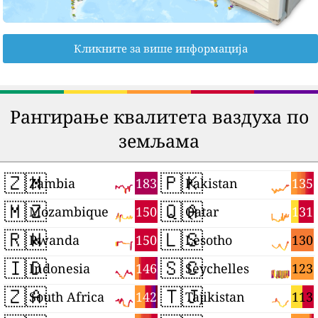
Кликните за више информација
Рангирање квалитета ваздуха по
земљама
🇿🇲
🇵🇰
183
135
Zambia
Pakistan
🇲🇿
🇶🇦
150
131
Mozambique
Qatar
🇷🇼
🇱🇸
150
130
Rwanda
Lesotho
🇮🇩
🇸🇨
146
123
Indonesia
Seychelles
🇿🇦
🇹🇯
142
113
South Africa
Tajikistan