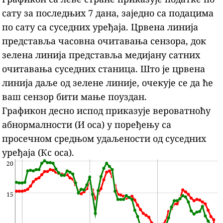
сату за последњих 7 дана, заједно са подацима
по сату са суседних уређаја.
Црвена линија
представља часовна очитавања сензора, док
зелена линија представља медијану сатних
очитавања суседних станица.
Што је црвена
линија даље од зелене линије, очекује се да ће
ваш сензор бити мање поуздан.
Графикон десно испод приказује вероватноћу
абнормалности (И оса) у поређењу са
просечном средњом удаљености од суседних
уређаја (Кс оса).
20
15