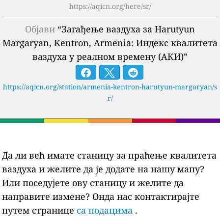
https://aqicn.org/here/sr/
Објави
“Загађење ваздуха за Harutyun
Margaryan, Kentron, Armenia: Индекс квалитета
ваздуха у реалном времену (АКИ)”
https://aqicn.org/station/armenia-kentron-harutyun-margaryan/s
r/
Да ли већ имате станицу за праћење квалитета
ваздуха и желите да је додате на нашу мапу?
Или поседујете ову станицу и желите да
направите измене? Онда нас контактирајте
путем странице
са подацима
.