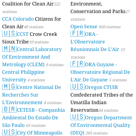
Coalition for Clean Air
Environment,
222
Conservation and Parks
stations
27
CCA Colorado
Citizens for
stations
Clean Air
Open Sense
40 stations
850 stations
🇺🇸
🇫🇷
CCST
Crow Creek
ORA -
Sioux Tribe
L'Observatoire
10 stations
🇲🇳
Central Laboratory
Réunionnais De L’Air
15
Of Environment And
stations
🇫🇷
Metrology (CLEM)
ORA Guyane -
9 stations
Central Philippine
Observatoire Régional De
University
L'Air De Guyane
4 stations
5 stations
🇲🇬
🇺🇸
Centre National De
Oregon CTUIR
Recherches Sur
Confederated Tribes of the
L'Environnement
Umatilla Indian
8 stations
🇧🇷
CETESB - Companhia
Reservation
44 stations
🇺🇸
Ambiental Do Estado De
Oregon Department
São Paulo
Of Environmental Quality
63 stations
🇺🇸
City Of Minneapolis
(DEQ)
205 stations