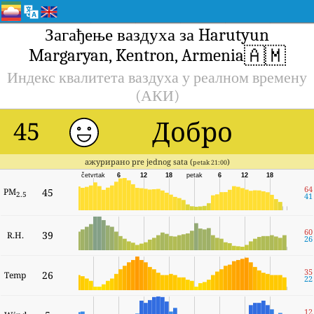
Загађење ваздуха за Harutyun
🇦🇲
Margaryan, Kentron, Armenia
Индекс квалитета ваздуха у реалном времену
(АКИ)
Добро
45
ажурирано pre jednog sata (
)
petak 21:00
četvrtak
6
12
18
petak
6
12
18
64
PM
45
2.5
41
60
39
R.H.
26
35
26
Temp
22
12