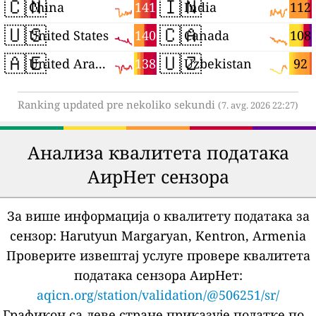
🇨🇳
🇮🇳
141
112
China
India
🇺🇸
🇨🇦
140
108
United States
Canada
🇦🇪
🇺🇿
138
92
United Arab Emirates
Uzbekistan
Ranking updated pre nekoliko sekundi
(7. avg. 2026 22:27)
Анализа квалитета података
АирНет сензора
За више информација о квалитету података за
сензор:
Harutyun Margaryan, Kentron, Armenia
Проверите извештај услуге провере квалитета
података сензора АирНет:
aqicn.org/station/validation/@506251/sr/
Графикон са леве стране приказује податке по