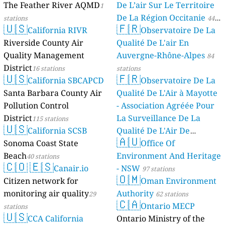
The Feather River AQMD
De L’air Sur Le Territoire
1
De La Région Occitanie
stations
44
🇺🇸
🇫🇷
California RIVR
Observatoire De La
stations
Riverside County Air
Qualité De L'air En
Quality Management
Auvergne-Rhône-Alpes
84
District
16 stations
stations
🇺🇸
🇫🇷
California SBCAPCD
Observatoire De La
Santa Barbara County Air
Qualité De L'Air à Mayotte
Pollution Control
- Association Agréée Pour
District
La Surveillance De La
115 stations
🇺🇸
California SCSB
Qualité De L'Air De
🇦🇺
Sonoma Coast State
Mayotte
Office Of
4 stations
Beach
Environment And Heritage
40 stations
🇨🇴
🇪🇸
Canair.io
- NSW
97 stations
🇴🇲
Citizen network for
Oman Environment
monitoring air quality
Authority
29
62 stations
🇨🇦
Ontario MECP
stations
🇺🇸
CCA California
Ontario Ministry of the