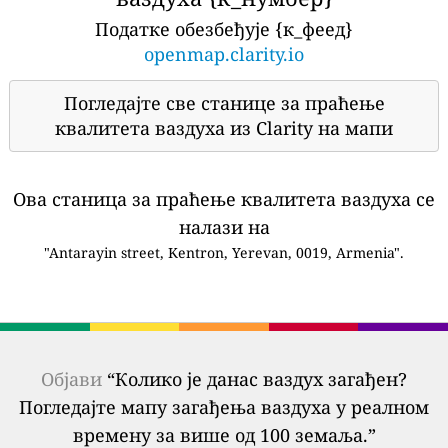
Податке обезбеђује {к_феед}
openmap.clarity.io
Погледајте све станице за праћење
квалитета ваздуха из Clarity на мапи
Ова станица за праћење квалитета ваздуха се
налази на
"Antarayin street, Kentron, Yerevan, 0019, Armenia".
Објави
“Колико је данас ваздух загађен?
Погледајте мапу загађења ваздуха у реалном
времену за више од 100 земаља.”