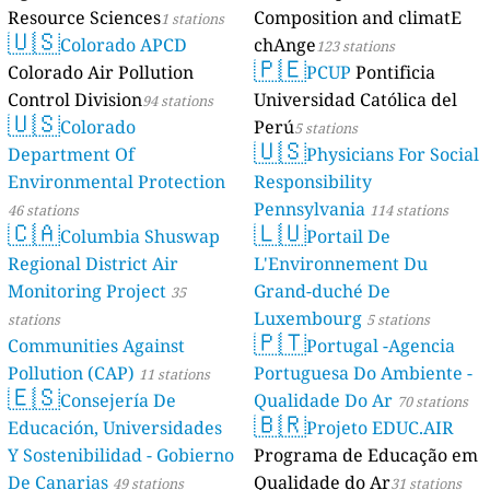
Resource Sciences
Composition and climatE
1 stations
🇺🇸
Colorado APCD
chAnge
123 stations
🇵🇪
Colorado Air Pollution
PCUP
Pontificia
Control Division
Universidad Católica del
94 stations
🇺🇸
Colorado
Perú
5 stations
🇺🇸
Department Of
Physicians For Social
Environmental Protection
Responsibility
Pennsylvania
46 stations
114 stations
🇨🇦
🇱🇺
Columbia Shuswap
Portail De
Regional District Air
L'Environnement Du
Monitoring Project
Grand-duché De
35
Luxembourg
stations
5 stations
🇵🇹
Communities Against
Portugal -Agencia
Pollution (CAP)
Portuguesa Do Ambiente -
11 stations
🇪🇸
Consejería De
Qualidade Do Ar
70 stations
🇧🇷
Educación, Universidades
Projeto EDUC.AIR
Y Sostenibilidad - Gobierno
Programa de Educação em
De Canarias
Qualidade do Ar
49 stations
31 stations