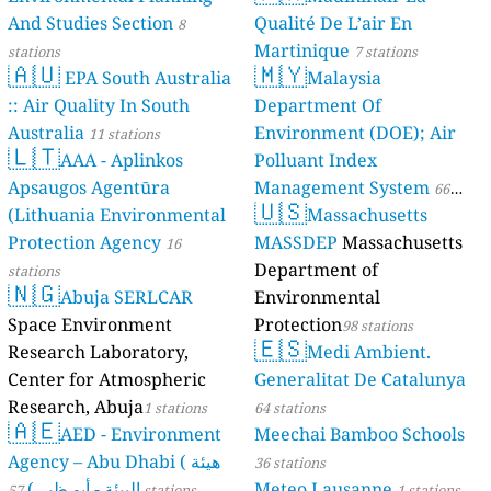
And Studies Section
Qualité De L’air En
8
Martinique
stations
7 stations
🇦🇺
🇲🇾
EPA South Australia
Malaysia
:: Air Quality In South
Department Of
Australia
Environment (DOE); Air
11 stations
🇱🇹
AAA - Aplinkos
Polluant Index
Apsaugos Agentūra
Management System
66
🇺🇸
(Lithuania Environmental
Massachusetts
stations
Protection Agency
MASSDEP
Massachusetts
16
Department of
stations
🇳🇬
Abuja SERLCAR
Environmental
Space Environment
Protection
98 stations
🇪🇸
Research Laboratory,
Medi Ambient.
Center for Atmospheric
Generalitat De Catalunya
Research, Abuja
1 stations
64 stations
🇦🇪
AED - Environment
Meechai Bamboo Schools
Agency – Abu Dhabi ( هيئة
36 stations
البيئة - أبو ظبي)
Meteo Lausanne
57 stations
1 stations