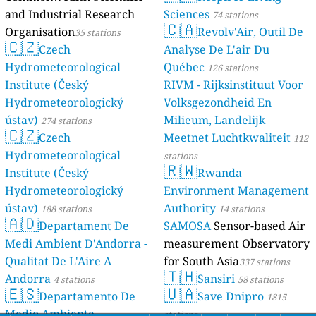
and Industrial Research
Sciences
74 stations
🇨🇦
Organisation
Revolv'Air, Outil De
35 stations
🇨🇿
Czech
Analyse De L'air Du
Hydrometeorological
Québec
126 stations
Institute (Český
RIVM - Rijksinstituut Voor
Hydrometeorologický
Volksgezondheid En
ústav)
Milieum, Landelijk
274 stations
🇨🇿
Czech
Meetnet Luchtkwaliteit
112
Hydrometeorological
stations
🇷🇼
Institute (Český
Rwanda
Hydrometeorologický
Environment Management
ústav)
Authority
188 stations
14 stations
🇦🇩
Departament De
SAMOSA
Sensor-based Air
Medi Ambient D'Andorra -
measurement Observatory
Qualitat De L'Aire A
for South Asia
337 stations
🇹🇭
Andorra
Sansiri
4 stations
58 stations
🇪🇸
🇺🇦
Departamento De
Save Dnipro
1815
Medio Ambiente,
stations