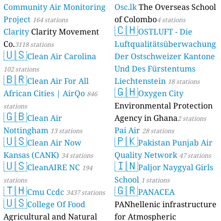
Community Air Monitoring
Osc.lk
The Overseas School
Project
of Colombo
164 stations
4 stations
🇨🇭
Clarity
Clarity Movement
OSTLUFT - Die
Co.
Luftqualitätsüberwachung
3118 stations
🇺🇸
Clean Air Carolina
Der Ostschweizer Kantone
Und Des Fürstentums
102 stations
🇧🇷
Clean Air For All
Liechtenstein
18 stations
🇬🇭
African Cities | AirQo
Oxygen City
846
Environmental Protection
stations
🇬🇧
Clean Air
Agency in Ghana
2 stations
Nottingham
Pai Air
13 stations
28 stations
🇺🇸
🇵🇰
Clean Air Now
Pakistan Punjab Air
Kansas (CANK)
Quality Network
34 stations
47 stations
🇺🇸
🇮🇳
CleanAIRE NC
Paljor Naygyal Girls
194
School
stations
1 stations
🇹🇭
🇬🇷
Cmu Ccdc
PANACEA
3437 stations
🇺🇸
College Of Food
PANhellenic infrastructure
Agricultural and Natural
for Atmospheric