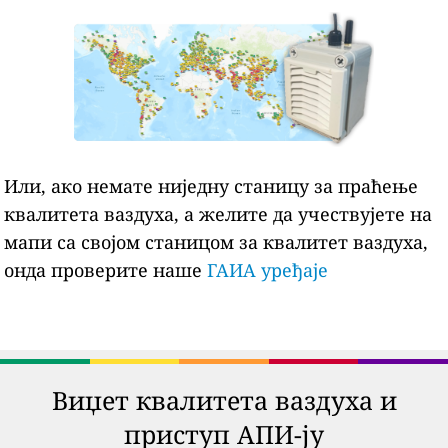
Или, ако немате ниједну станицу за праћење
квалитета ваздуха, а желите да учествујете на
мапи са својом станицом за квалитет ваздуха,
онда проверите наше
ГАИА уређаје
Виџет квалитета ваздуха и
приступ АПИ-ју