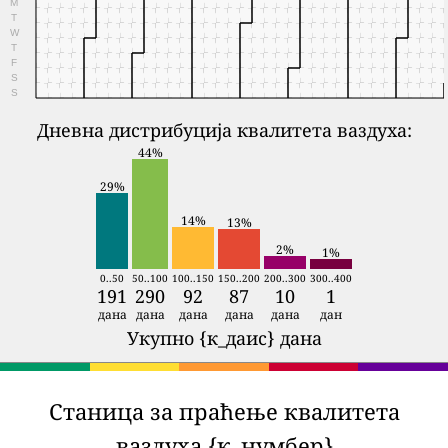
M
T
W
T
F
S
S
Дневна дистрибуција квалитета ваздуха:
44%
29%
14%
13%
2%
1%
0..50
50..100
100..150
150..200
200..300
300..400
191
290
92
87
10
1
дана
дана
дана
дана
дана
дан
Укупно {к_даис} дана
Станица за праћење квалитета
ваздуха {к_нумбер}