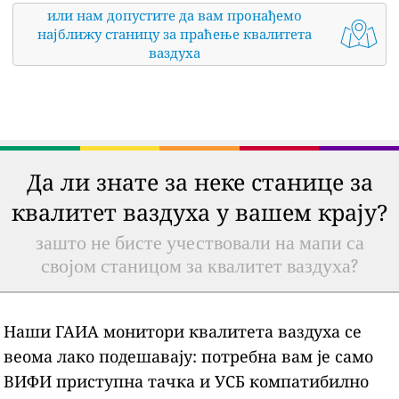
или нам допустите да вам пронађемо
најближу станицу за праћење квалитета
ваздуха
Да ли знате за неке станице за
квалитет ваздуха у вашем крају?
зашто не бисте учествовали на мапи са
својом станицом за квалитет ваздуха?
Наши ГАИА монитори квалитета ваздуха се
веома лако подешавају: потребна вам је само
ВИФИ приступна тачка и УСБ компатибилно