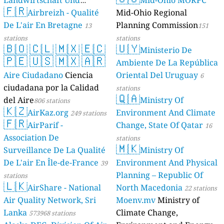
Landwirtschaft Und
Mid-Ohio MORPC
🇫🇷
Geologie)
Airbreizh - Qualité
Mid-Ohio Regional
50 stations
De L'air En Bretagne
Planning Commission
13
151
stations
stations
🇧🇴
🇨🇱
🇲🇽
🇪🇨
🇺🇾
Ministerio De
🇵🇪
🇺🇸
🇲🇽
🇦🇷
Ambiente De La República
Aire Ciudadano
Ciencia
Oriental Del Uruguay
6
ciudadana por la Calidad
stations
🇶🇦
del Aire
Ministry Of
806 stations
🇰🇿
AirKaz.org
Environment And Climate
249 stations
🇫🇷
AirParif -
Change, State Of Qatar
16
Association De
stations
🇲🇰
Surveillance De La Qualité
Ministry Of
De L'air En Île-de-France
Environment And Physical
39
Planning – Republic Of
stations
🇱🇰
AirShare - National
North Macedonia
22 stations
Air Quality Network, Sri
Moenv.mv
Ministry of
Lanka
Climate Change,
573968 stations