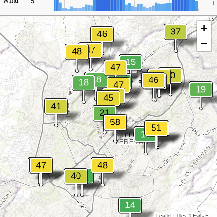
5
Wind
1
+
−
Leaflet
|
Tiles © Esri - Esri, DeLorme, NAVTEQ, TomTom, Intermap, iPC, USGS, FAO, NPS, NRCAN, GeoBase, Kadaster NL, Ordnance Survey, Esri Japan, METI, Esri China (Hong Kong), and the GIS User Community