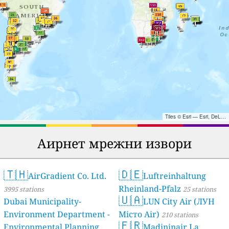
Tiles © Esri — Esri, DeLorme, NAVTEQ, TomTom, Intermap, iPC, USGS, FAO, NPS, NRCAN, GeoBase, Kadaster NL, Ordnance Survey, Esri Japan, METI, Esri China (Hong Kong), and the GIS User Community
Аирнет мрежни извори
🇹🇭
🇩🇪
AirGradient Co. Ltd.
Luftreinhaltung
Rheinland-Pfalz
3995 stations
25 stations
🇺🇦
Dubai Municipality-
LUN City Air (ЛУН
Environment Department -
Місто Air)
210 stations
🇫🇷
Environmental Planning
Madininair La