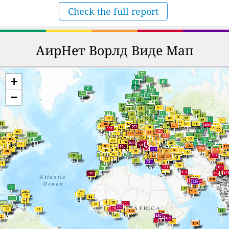
Check the full report
АирНет Ворлд Виде Мап
+
−