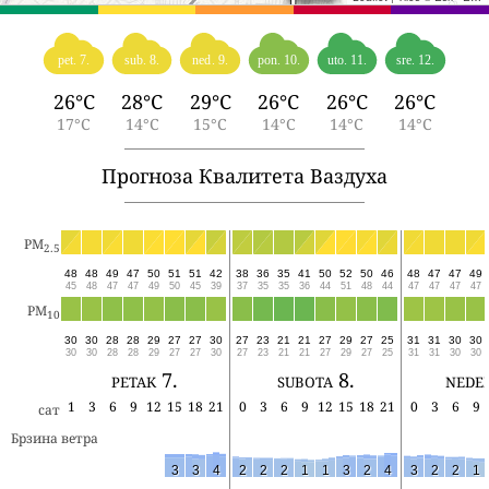
pet. 7.
sub. 8.
ned. 9.
pon. 10.
uto. 11.
sre. 12.
26°C
28°C
29°C
26°C
26°C
26°C
17°C
14°C
15°C
14°C
14°C
14°C
Прогноза Квалитета Ваздуха
PM
2.5
48
48
49
47
50
51
51
42
38
36
35
41
50
52
50
46
48
47
47
49
45
48
47
47
49
50
45
39
37
35
35
36
44
51
48
44
47
47
47
47
PM
10
30
30
28
28
29
27
27
30
27
23
21
21
27
29
27
25
31
31
30
30
30
30
28
28
29
27
27
30
27
23
21
21
27
29
27
25
31
31
30
30
petak 7.
subota 8.
nedel
1
3
6
9
12
15
18
21
0
3
6
9
12
15
18
21
0
3
6
9
сат
Брзина ветра
3
3
4
2
2
2
1
1
3
2
4
3
2
2
1