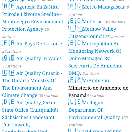
🇲🇪
🇲🇬
Agencija Za Zaštitu
Meteo Madagascar
9
Prirode I životne Sredine -
stations
🇧🇬
Montenegro Environement
Meter.ac
165 stations
🇺🇸
Protection Agency
Methow Valley
10
Citizens Council
stations
38 stations
🇫🇷
🇪🇨
Air Pays De La Loire
Metropolitan Air
Monitoring Network Of
26 stations
🇬🇧
Air Quality In Wales
Quito Managed By
Secretaria De Ambiente
33 stations
🇨🇦
Air Quality Ontario -
DMQ.
9 stations
🇵🇦
The Ontario Ministry Of
MiAmbiente
The Environment And
Ministerio de Ambiente de
Climate Change
Panamá
38 stations
5 stations
🇩🇪
🇺🇸
Air Quality, Saxon
Michigan
State Office (Luftqualität
Department Of
Sächsisches Landesamt
Environmental Quality
109
Für Umwelt,
stations
🇺🇸