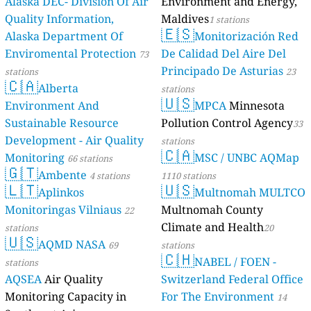
Alaska DEC- Division Of Air
Environment and Energy,
Quality Information,
Maldives
1 stations
🇪🇸
Alaska Department Of
Monitorización Red
Enviromental Protection
De Calidad Del Aire Del
73
Principado De Asturias
stations
23
🇨🇦
Alberta
stations
🇺🇸
Environment And
MPCA
Minnesota
Sustainable Resource
Pollution Control Agency
33
Development - Air Quality
stations
🇨🇦
Monitoring
MSC / UNBC AQMap
66 stations
🇬🇹
Ambente
4 stations
1110 stations
🇱🇹
🇺🇸
Aplinkos
Multnomah MULTCO
Monitoringas Vilniaus
Multnomah County
22
Climate and Health
stations
20
🇺🇸
AQMD NASA
69
stations
🇨🇭
NABEL / FOEN -
stations
AQSEA
Air Quality
Switzerland Federal Office
Monitoring Capacity in
For The Environment
14