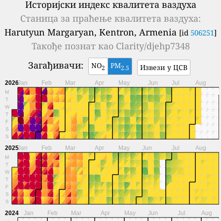
Историјски индекс квалитета ваздуха
Станица за праћење квалитета ваздуха:
Harutyun Margaryan, Kentron, Armenia
[id
506251
]
Такође познат као
Clarity/djehp7348
Загађивачи:
NO
PM
Извези у ЦСВ
2
2.5
2026
Jan
Feb
Mar
Apr
May
Jun
Jul
Aug
M
T
W
T
F
S
S
2025
Jan
Feb
Mar
Apr
May
Jun
Jul
Aug
M
T
W
T
F
S
S
2024
Jan
Feb
Mar
Apr
May
Jun
Jul
Aug