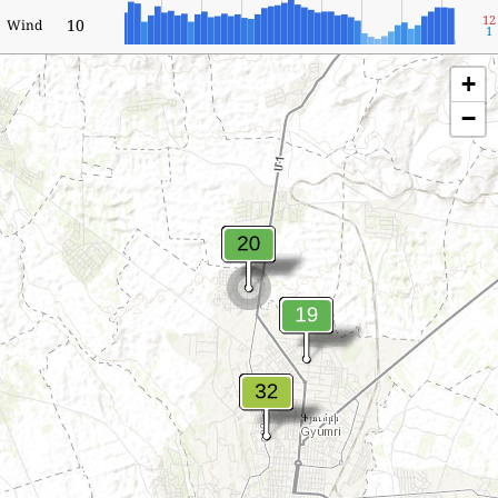
12
10
Wind
1
+
−