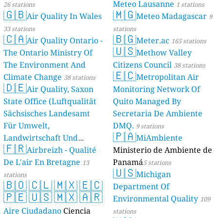
Meteo Lausanne
26 stations
1 stations
🇬🇧
🇲🇬
Air Quality In Wales
Meteo Madagascar
9
33 stations
stations
🇨🇦
🇧🇬
Air Quality Ontario -
Meter.ac
165 stations
🇺🇸
The Ontario Ministry Of
Methow Valley
The Environment And
Citizens Council
38 stations
🇪🇨
Climate Change
Metropolitan Air
38 stations
🇩🇪
Air Quality, Saxon
Monitoring Network Of
State Office (Luftqualität
Quito Managed By
Sächsisches Landesamt
Secretaria De Ambiente
Für Umwelt,
DMQ.
9 stations
🇵🇦
Landwirtschaft Und
MiAmbiente
🇫🇷
Geologie)
Airbreizh - Qualité
Ministerio de Ambiente de
50 stations
De L'air En Bretagne
Panamá
13
5 stations
🇺🇸
Michigan
stations
🇧🇴
🇨🇱
🇲🇽
🇪🇨
Department Of
🇵🇪
🇺🇸
🇲🇽
🇦🇷
Environmental Quality
109
Aire Ciudadano
Ciencia
stations