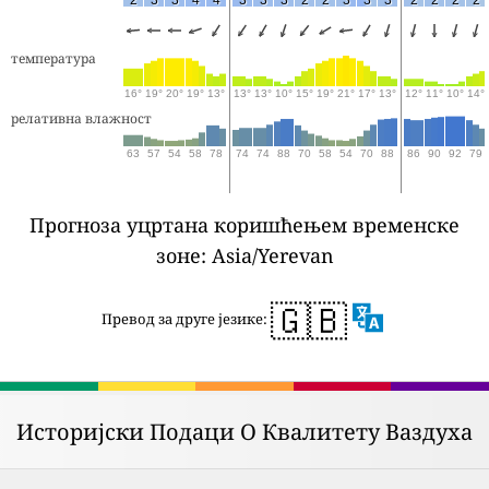
температура
16°
19°
20°
19°
13°
13°
13°
10°
15°
19°
21°
17°
13°
12°
11°
10°
14°
релативна влажност
63
57
54
58
78
74
74
88
70
58
54
70
88
86
90
92
79
Прогноза уцртана коришћењем временске
зоне: Asia/Yerevan
🇬🇧
Превод за друге језике:
Историјски Подаци О Квалитету Ваздуха