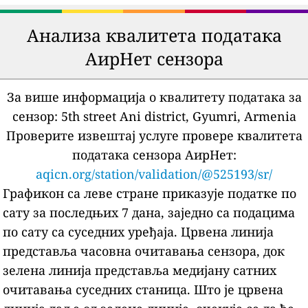
Анализа квалитета података
АирНет сензора
За више информација о квалитету података за
сензор:
5th street Ani district, Gyumri, Armenia
Проверите извештај услуге провере квалитета
података сензора АирНет:
aqicn.org/station/validation/@525193/sr/
Графикон са леве стране приказује податке по
сату за последњих 7 дана, заједно са подацима
по сату са суседних уређаја.
Црвена линија
представља часовна очитавања сензора, док
зелена линија представља медијану сатних
очитавања суседних станица.
Што је црвена