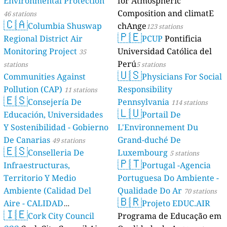
Environmental Protection
for Atmospheric
Composition and climatE
46 stations
🇨🇦
Columbia Shuswap
chAnge
123 stations
🇵🇪
Regional District Air
PCUP
Pontificia
Monitoring Project
Universidad Católica del
35
Perú
stations
5 stations
🇺🇸
Communities Against
Physicians For Social
Pollution (CAP)
Responsibility
11 stations
🇪🇸
Consejería De
Pennsylvania
114 stations
🇱🇺
Educación, Universidades
Portail De
Y Sostenibilidad - Gobierno
L'Environnement Du
De Canarias
Grand-duché De
49 stations
🇪🇸
Conselleria De
Luxembourg
5 stations
🇵🇹
Infraestructuras,
Portugal -Agencia
Territorio Y Medio
Portuguesa Do Ambiente -
Ambiente (Calidad Del
Qualidade Do Ar
70 stations
🇧🇷
Aire - CALIDAD
Projeto EDUC.AIR
🇮🇪
AMBIENTAL)
Cork City Council
Programa de Educação em
23 stations