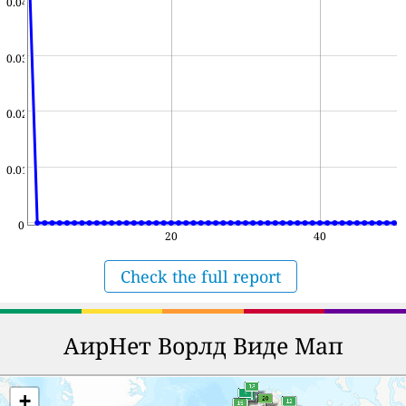
0.04
0.03
0.02
0.01
0
20
40
Check the full report
АирНет Ворлд Виде Мап
+