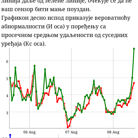
линија даље од зелене линије, очекује се да ће
ваш сензор бити мање поуздан.
Графикон десно испод приказује вероватноћу
абнормалности (И оса) у поређењу са
просечном средњом удаљености од суседних
уређаја (Кс оса).
6
5
4
3
06 Aug
07 Aug
08 Aug