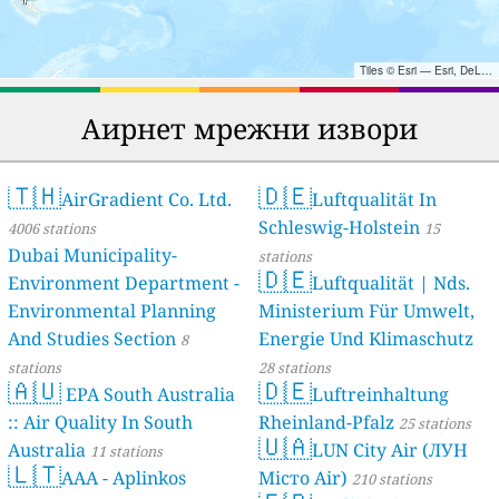
Tiles © Esri — Esri, DeLorme, NAVTEQ, TomTom, Intermap, iPC, USGS, FAO, NPS, NRCAN, GeoBase, Kadaster NL, Ordnance Survey, Esri Japan, METI, Esri China (Hong Kong), and the GIS User Community
Аирнет мрежни извори
🇹🇭
🇩🇪
AirGradient Co. Ltd.
Luftqualität In
Schleswig-Holstein
4006 stations
15
Dubai Municipality-
stations
🇩🇪
Environment Department -
Luftqualität | Nds.
Environmental Planning
Ministerium Für Umwelt,
And Studies Section
Energie Und Klimaschutz
8
stations
28 stations
🇦🇺
🇩🇪
EPA South Australia
Luftreinhaltung
:: Air Quality In South
Rheinland-Pfalz
25 stations
🇺🇦
Australia
LUN City Air (ЛУН
11 stations
🇱🇹
AAA - Aplinkos
Місто Air)
210 stations