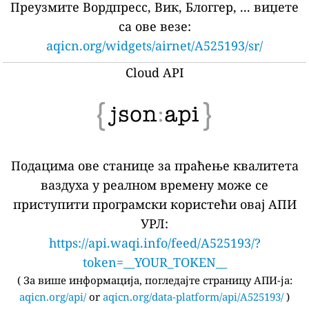
Преузмите Вордпресс, Вик, Блоггер, ... виџете
са ове везе:
aqicn.org/widgets/airnet/A525193/sr/
Cloud API
Подацима ове станице за праћење квалитета
ваздуха у реалном времену може се
приступити програмски користећи овај АПИ
УРЛ:
https://api.waqi.info/feed/A525193/?
token=__YOUR_TOKEN__
(
За више информација, погледајте страницу АПИ-ја:
aqicn.org/api/
or
aqicn.org/data-platform/api/A525193/
)