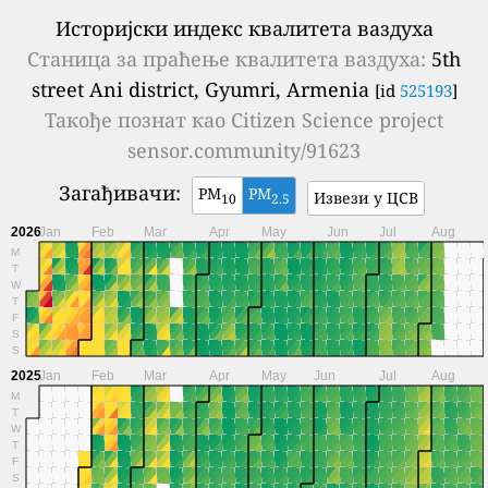
Историјски индекс квалитета ваздуха
Станица за праћење квалитета ваздуха:
5th
street Ani district, Gyumri, Armenia
[id
525193
]
Такође познат као
Citizen Science project
sensor.community/91623
Загађивачи:
PM
PM
Извези у ЦСВ
10
2.5
2026
Jan
Feb
Mar
Apr
May
Jun
Jul
Aug
M
T
W
T
F
S
S
2025
Jan
Feb
Mar
Apr
May
Jun
Jul
Aug
M
T
W
T
F
S