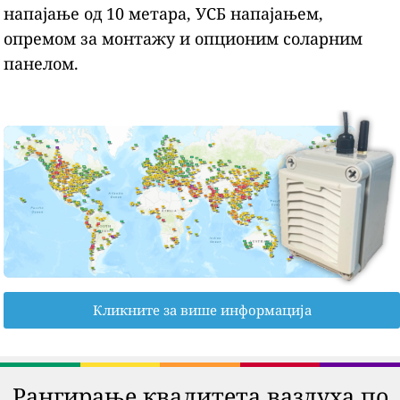
напајање од 10 метара, УСБ напајањем,
опремом за монтажу и опционим соларним
панелом.
Кликните за више информација
Рангирање квалитета ваздуха по