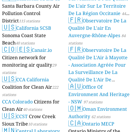
Santa Barbara County Air
De L’air Sur Le Territoire
Pollution Control
De La Région Occitanie
44
🇫🇷
District
Observatoire De La
115 stations
stations
🇺🇸
California SCSB
Qualité De L'air En
Sonoma Coast State
Auvergne-Rhône-Alpes
84
Beach
40 stations
stations
🇨🇴
🇪🇸
🇫🇷
Canair.io
Observatoire De La
Citizen network for
Qualité De L'Air à Mayotte
monitoring air quality
- Association Agréée Pour
29
La Surveillance De La
stations
🇺🇸
CCA California
Qualité De L'Air De
🇦🇺
Coalition for Clean Air
Mayotte
Office Of
222
4 stations
Environment And Heritage
stations
CCA Colorado
Citizens for
- NSW
97 stations
🇴🇲
Clean Air
Oman Environment
40 stations
🇺🇸
CCST
Crow Creek
Authority
62 stations
🇨🇦
Sioux Tribe
Ontario MECP
10 stations
🇲🇳
Central Laboratory
Ontario Ministry of the