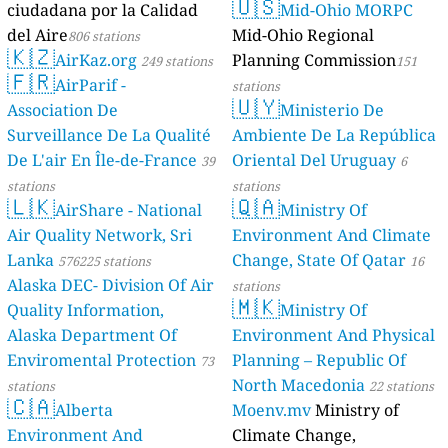
🇺🇸
ciudadana por la Calidad
Mid-Ohio MORPC
del Aire
Mid-Ohio Regional
806 stations
🇰🇿
AirKaz.org
Planning Commission
249 stations
151
🇫🇷
AirParif -
stations
🇺🇾
Association De
Ministerio De
Surveillance De La Qualité
Ambiente De La República
De L'air En Île-de-France
Oriental Del Uruguay
39
6
stations
stations
🇱🇰
🇶🇦
AirShare - National
Ministry Of
Air Quality Network, Sri
Environment And Climate
Lanka
Change, State Of Qatar
576225 stations
16
Alaska DEC- Division Of Air
stations
🇲🇰
Quality Information,
Ministry Of
Alaska Department Of
Environment And Physical
Enviromental Protection
Planning – Republic Of
73
North Macedonia
stations
22 stations
🇨🇦
Alberta
Moenv.mv
Ministry of
Environment And
Climate Change,