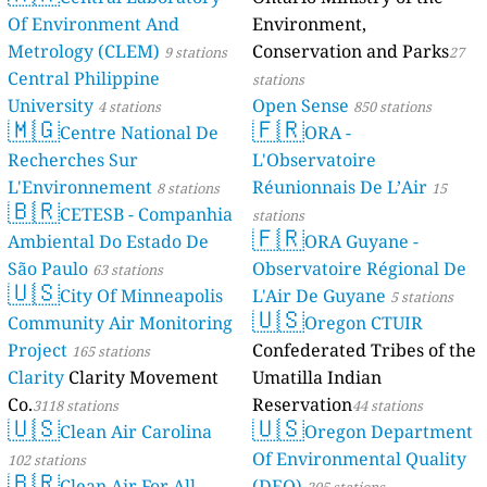
Of Environment And
Environment,
Metrology (CLEM)
Conservation and Parks
9 stations
27
Central Philippine
stations
University
Open Sense
4 stations
850 stations
🇲🇬
🇫🇷
Centre National De
ORA -
Recherches Sur
L'Observatoire
L'Environnement
Réunionnais De L’Air
8 stations
15
🇧🇷
CETESB - Companhia
stations
🇫🇷
Ambiental Do Estado De
ORA Guyane -
São Paulo
Observatoire Régional De
63 stations
🇺🇸
City Of Minneapolis
L'Air De Guyane
5 stations
🇺🇸
Community Air Monitoring
Oregon CTUIR
Project
Confederated Tribes of the
165 stations
Clarity
Clarity Movement
Umatilla Indian
Co.
Reservation
3118 stations
44 stations
🇺🇸
🇺🇸
Clean Air Carolina
Oregon Department
Of Environmental Quality
102 stations
🇧🇷
Clean Air For All
(DEQ)