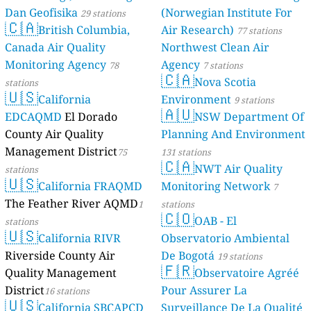
Dan Geofisika
(Norwegian Institute For
29 stations
🇨🇦
British Columbia,
Air Research)
77 stations
Canada Air Quality
Northwest Clean Air
Monitoring Agency
Agency
78
7 stations
🇨🇦
Nova Scotia
stations
🇺🇸
California
Environment
9 stations
🇦🇺
EDCAQMD
El Dorado
NSW Department Of
County Air Quality
Planning And Environment
Management District
75
131 stations
🇨🇦
NWT Air Quality
stations
🇺🇸
California FRAQMD
Monitoring Network
7
The Feather River AQMD
1
stations
🇨🇴
OAB - El
stations
🇺🇸
California RIVR
Observatorio Ambiental
Riverside County Air
De Bogotá
19 stations
🇫🇷
Quality Management
Observatoire Agréé
District
Pour Assurer La
16 stations
🇺🇸
California SBCAPCD
Surveillance De La Qualité