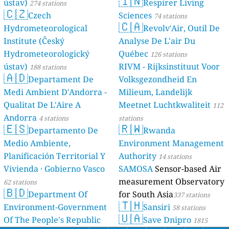
🇮🇳
ústav)
Respirer Living
274 stations
🇨🇿
Czech
Sciences
74 stations
🇨🇦
Hydrometeorological
Revolv'Air, Outil De
Institute (Český
Analyse De L'air Du
Hydrometeorologický
Québec
126 stations
ústav)
RIVM - Rijksinstituut Voor
188 stations
🇦🇩
Departament De
Volksgezondheid En
Medi Ambient D'Andorra -
Milieum, Landelijk
Qualitat De L'Aire A
Meetnet Luchtkwaliteit
112
Andorra
4 stations
stations
🇪🇸
🇷🇼
Departamento De
Rwanda
Medio Ambiente,
Environment Management
Planificación Territorial Y
Authority
14 stations
Vivienda · Gobierno Vasco
SAMOSA
Sensor-based Air
measurement Observatory
62 stations
🇧🇩
Department Of
for South Asia
337 stations
🇹🇭
Environment-Government
Sansiri
58 stations
🇺🇦
Of The People's Republic
Save Dnipro
1815