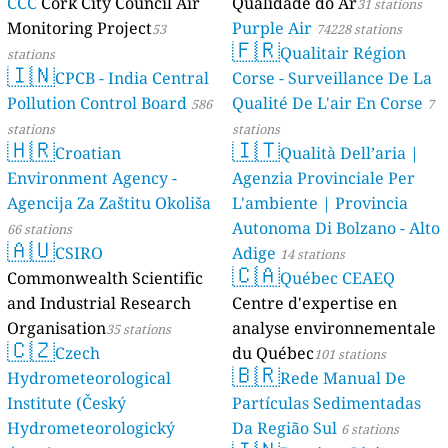
CCC
Cork City Council Air
Qualidade do Ar
31 stations
Monitoring Project
Purple Air
53
74228 stations
🇫🇷
Qualitair Région
stations
🇮🇳
CPCB - India Central
Corse - Surveillance De La
Pollution Control Board
Qualité De L'air En Corse
586
7
stations
stations
🇭🇷
🇮🇹
Croatian
Qualità Dell’aria |
Environment Agency -
Agenzia Provinciale Per
Agencija Za Zaštitu Okoliša
L'ambiente | Provincia
Autonoma Di Bolzano - Alto
66 stations
🇦🇺
CSIRO
Adige
14 stations
🇨🇦
Commonwealth Scientific
Québec CEAEQ
and Industrial Research
Centre d'expertise en
Organisation
analyse environnementale
35 stations
🇨🇿
Czech
du Québec
101 stations
🇧🇷
Hydrometeorological
Rede Manual De
Institute (Český
Partículas Sedimentadas
Hydrometeorologický
Da Região Sul
6 stations