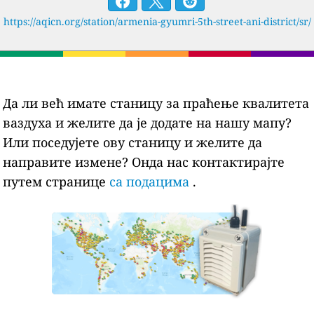
https://aqicn.org/station/armenia-gyumri-5th-street-ani-district/sr/
Да ли већ имате станицу за праћење квалитета
ваздуха и желите да је додате на нашу мапу?
Или поседујете ову станицу и желите да
направите измене? Онда нас контактирајте
путем странице
са подацима
.