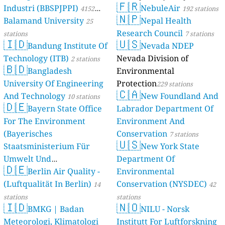
🇫🇷
Industri (BBSPJPPI)
NebuleAir
4152
192 stations
🇳🇵
Balamand University
Nepal Health
stations
25
Research Council
stations
7 stations
🇮🇩
🇺🇸
Bandung Institute Of
Nevada NDEP
Technology (ITB)
Nevada Division of
2 stations
🇧🇩
Bangladesh
Environmental
University Of Engineering
Protection
229 stations
🇨🇦
And Technology
New Foundland And
10 stations
🇩🇪
Bayern State Office
Labrador Department Of
For The Environment
Environment And
(Bayerisches
Conservation
7 stations
🇺🇸
Staatsministerium Für
New York State
Umwelt Und
Department Of
🇩🇪
Berlin Air Quality -
Verbraucherschutz) - LfU
Environmental
(Luftqualität In Berlin)
Conservation (NYSDEC)
46 stations
14
42
stations
stations
🇮🇩
🇳🇴
BMKG | Badan
NILU - Norsk
Meteorologi, Klimatologi
Institutt For Luftforskning