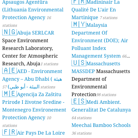
🇫🇷
Apsaugos Agentūra
Madininair La
(Lithuania Environmental
Qualité De L’air En
Protection Agency
Martinique
16
7 stations
🇲🇾
Malaysia
stations
🇳🇬
Abuja SERLCAR
Department Of
Space Environment
Environment (DOE); Air
Research Laboratory,
Polluant Index
Center for Atmospheric
Management System
66
🇺🇸
Research, Abuja
Massachusetts
1 stations
stations
🇦🇪
AED - Environment
MASSDEP
Massachusetts
Agency – Abu Dhabi ( هيئة
Department of
البيئة - أبو ظبي)
Environmental
57 stations
🇲🇪
Agencija Za Zaštitu
Protection
98 stations
🇪🇸
Prirode I životne Sredine -
Medi Ambient.
Montenegro Environement
Generalitat De Catalunya
Protection Agency
10
64 stations
Meechai Bamboo Schools
stations
🇫🇷
Air Pays De La Loire
36 stations