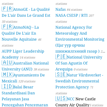
stations
stations
🇫🇷
AtmoGE - La Qualité
Nafas
84 stations
De L’air Dans Le Grand Est
NASA CSESP / RTI
207
50 stations
stations
🇫🇷
AtmoNAQ - La
National Agency For
Qualité De L’air En
Meteorology And
Nouvelle Aquitaine
Environmental Monitoring
46
(Цаг уур орчны
stations
AUPP Liger Leadership
шинжилгээний газар )
21
🇵🇪
Academy
National University
14 stations
stations
🇦🇺
Australian National
Of San Agustin Of
University (ANU)
Arequipa
38 stations
0 stations
🇲🇽
🇸🇪
Ayuntamiento De
Natur Vårdsverket -
Mexicali
Swedish Environmental
120 stations
🇮🇩
Balai Besar
Protection Agency
71
Standardisasi Dan
stations
🇺🇸
Pelayanan Jasa
NCC
New Castle
Pencegahan Pencemaran
County Air Quality
5 stations