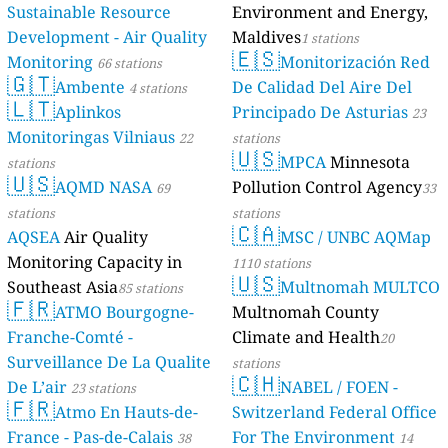
Sustainable Resource
Environment and Energy,
Development - Air Quality
Maldives
1 stations
🇪🇸
Monitoring
Monitorización Red
66 stations
🇬🇹
Ambente
De Calidad Del Aire Del
4 stations
🇱🇹
Aplinkos
Principado De Asturias
23
Monitoringas Vilniaus
22
stations
🇺🇸
MPCA
Minnesota
stations
🇺🇸
AQMD NASA
Pollution Control Agency
69
33
stations
stations
🇨🇦
AQSEA
Air Quality
MSC / UNBC AQMap
Monitoring Capacity in
1110 stations
🇺🇸
Southeast Asia
Multnomah MULTCO
85 stations
🇫🇷
ATMO Bourgogne-
Multnomah County
Franche-Comté -
Climate and Health
20
Surveillance De La Qualite
stations
🇨🇭
De L’air
NABEL / FOEN -
23 stations
🇫🇷
Atmo En Hauts-de-
Switzerland Federal Office
France - Pas-de-Calais
For The Environment
38
14