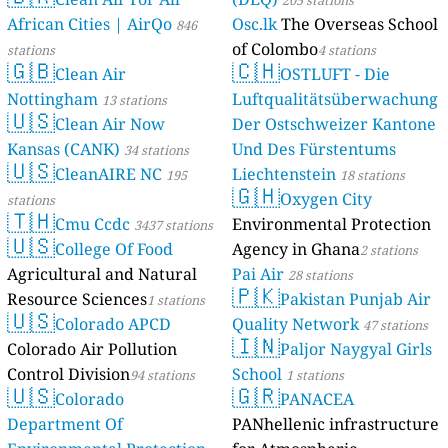
205 stations
African Cities | AirQo
Osc.lk
The Overseas School
846
of Colombo
stations
4 stations
🇬🇧
🇨🇭
Clean Air
OSTLUFT - Die
Nottingham
Luftqualitätsüberwachung
13 stations
🇺🇸
Clean Air Now
Der Ostschweizer Kantone
Kansas (CANK)
Und Des Fürstentums
34 stations
🇺🇸
CleanAIRE NC
Liechtenstein
195
18 stations
🇬🇭
Oxygen City
stations
🇹🇭
Cmu Ccdc
Environmental Protection
3437 stations
🇺🇸
College Of Food
Agency in Ghana
2 stations
Agricultural and Natural
Pai Air
28 stations
🇵🇰
Resource Sciences
Pakistan Punjab Air
1 stations
🇺🇸
Colorado APCD
Quality Network
47 stations
🇮🇳
Colorado Air Pollution
Paljor Naygyal Girls
Control Division
School
94 stations
1 stations
🇺🇸
🇬🇷
Colorado
PANACEA
Department Of
PANhellenic infrastructure