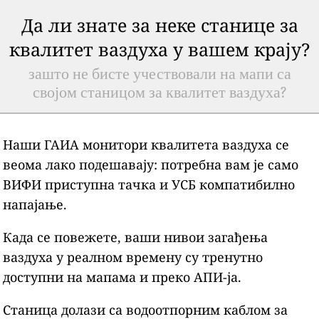
Да ли знате за неке станице за
квалитет ваздуха у вашем крају?
зашто не бисте учествовали на мапи са
својом станицом за квалитет ваздуха?
Наши ГАИА монитори квалитета ваздуха се
веома лако подешавају: потребна вам је само
ВИФИ приступна тачка и УСБ компатибилно
напајање.
Када се повежете, ваши нивои загађења
ваздуха у реалном времену су тренутно
доступни на мапама и преко АПИ-ја.
Станица долази са водоотпорним каблом за