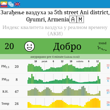
Загађење ваздуха за 5th street Ani district,
🇦🇲
Gyumri, Armenia
Индекс квалитета ваздуха у реалном времену
(АКИ)
Добро
20
trend
ажурирано pre 4 minute (
)
subota 14:42
18
petak
6
12
18
subota
6
12
22
PM
20
2.5
9
20
PM
8
10
6
61
47
R.H.
37
29
26
Temp
18