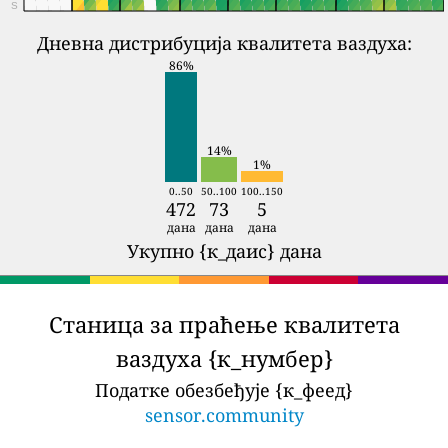
S
Дневна дистрибуција квалитета ваздуха:
86%
14%
1%
0..50
50..100
100..150
472
73
5
дана
дана
дана
Укупно {к_даис} дана
Станица за праћење квалитета
ваздуха {к_нумбер}
Податке обезбеђује {к_феед}
sensor.community