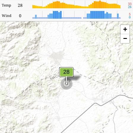
33
28
Temp
26
5
0
Wind
0
+
−