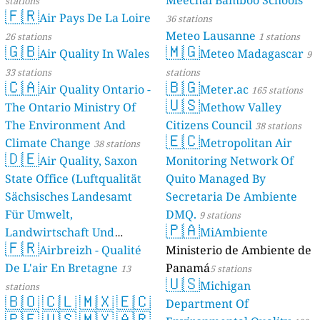
Meechai Bamboo Schools
stations
🇫🇷
Air Pays De La Loire
36 stations
Meteo Lausanne
26 stations
1 stations
🇬🇧
🇲🇬
Air Quality In Wales
Meteo Madagascar
9
33 stations
stations
🇨🇦
🇧🇬
Air Quality Ontario -
Meter.ac
165 stations
🇺🇸
The Ontario Ministry Of
Methow Valley
The Environment And
Citizens Council
38 stations
🇪🇨
Climate Change
Metropolitan Air
38 stations
🇩🇪
Air Quality, Saxon
Monitoring Network Of
State Office (Luftqualität
Quito Managed By
Sächsisches Landesamt
Secretaria De Ambiente
Für Umwelt,
DMQ.
9 stations
🇵🇦
Landwirtschaft Und
MiAmbiente
🇫🇷
Geologie)
Airbreizh - Qualité
Ministerio de Ambiente de
50 stations
De L'air En Bretagne
Panamá
13
5 stations
🇺🇸
Michigan
stations
🇧🇴
🇨🇱
🇲🇽
🇪🇨
Department Of
🇵🇪
🇺🇸
🇲🇽
🇦🇷