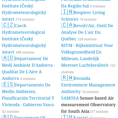
Institute (Český
Da Região Sul
6 stations
🇮🇳
Hydrometeorologický
Respirer Living
ústav)
Sciences
274 stations
74 stations
🇨🇿
🇨🇦
Czech
Revolv'Air, Outil De
Hydrometeorological
Analyse De L'air Du
Institute (Český
Québec
126 stations
Hydrometeorologický
RIVM - Rijksinstituut Voor
ústav)
Volksgezondheid En
188 stations
🇦🇩
Departament De
Milieum, Landelijk
Medi Ambient D'Andorra -
Meetnet Luchtkwaliteit
112
Qualitat De L'Aire A
stations
🇷🇼
Andorra
Rwanda
4 stations
🇪🇸
Departamento De
Environment Management
Medio Ambiente,
Authority
14 stations
Planificación Territorial Y
SAMOSA
Sensor-based Air
Vivienda · Gobierno Vasco
measurement Observatory
for South Asia
62 stations
337 stations
🇧🇩
🇹🇭
Department Of
Sansiri