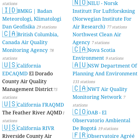
🇳🇴
NILU - Norsk
stations
🇮🇩
BMKG | Badan
Institutt For Luftforskning
Meteorologi, Klimatologi
(Norwegian Institute For
Dan Geofisika
Air Research)
29 stations
77 stations
🇨🇦
British Columbia,
Northwest Clean Air
Canada Air Quality
Agency
7 stations
🇨🇦
Monitoring Agency
Nova Scotia
78
Environment
stations
9 stations
🇺🇸
🇦🇺
California
NSW Department Of
EDCAQMD
El Dorado
Planning And Environment
County Air Quality
131 stations
🇨🇦
Management District
NWT Air Quality
75
Monitoring Network
stations
7
🇺🇸
California FRAQMD
stations
🇨🇴
The Feather River AQMD
OAB - El
1
Observatorio Ambiental
stations
🇺🇸
California RIVR
De Bogotá
19 stations
🇫🇷
Riverside County Air
Observatoire Agréé