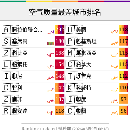
空气质量最差城市排名
🇦🇪
🇺🇸
292
118
阿拉伯聯合大公國
美國
🇸🇨
🇵🇰
180
117
塞席爾
巴基斯坦
🇿🇲
🇲🇾
168
115
尚比亞
馬來西亞
🇱🇸
🇨🇦
154
115
賴索托
加拿大
🇮🇩
🇹🇯
148
112
印尼
塔吉克
🇨🇱
🇰🇼
142
110
智利
科威特
🇿🇦
🇮🇳
137
97
南非
印度
🇷🇼
🇨🇳
118
96
盧安達
中國
Ranking updated 幾秒前
(2026年8月9日 08:18)