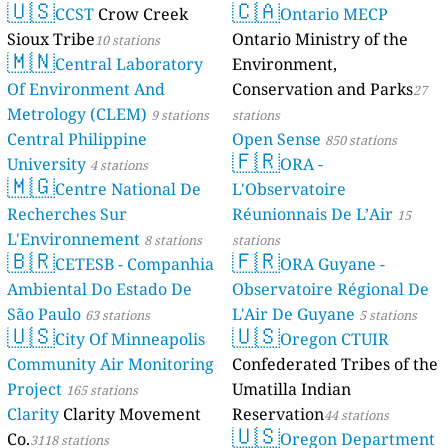
🇺🇸
🇨🇦
CCST
Crow Creek
Ontario MECP
Sioux Tribe
Ontario Ministry of the
10 stations
🇲🇳
Central Laboratory
Environment,
Of Environment And
Conservation and Parks
27
Metrology (CLEM)
9 stations
stations
Central Philippine
Open Sense
850 stations
🇫🇷
University
ORA -
4 stations
🇲🇬
Centre National De
L'Observatoire
Recherches Sur
Réunionnais De L’Air
15
L'Environnement
8 stations
stations
🇧🇷
🇫🇷
CETESB - Companhia
ORA Guyane -
Ambiental Do Estado De
Observatoire Régional De
São Paulo
L'Air De Guyane
63 stations
5 stations
🇺🇸
🇺🇸
City Of Minneapolis
Oregon CTUIR
Community Air Monitoring
Confederated Tribes of the
Project
Umatilla Indian
165 stations
Clarity
Clarity Movement
Reservation
44 stations
🇺🇸
Co.
Oregon Department
3118 stations