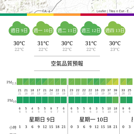
Leaflet
|
Tiles © Esri - Esri, DeLorme, NAVTEQ, TomTom, Intermap, iPC, USGS, FAO, NPS, NRCAN, GeoBase, Kadaster NL, Ordnance Survey, Esri Japan, METI, Esri China (Hong Kong), and the GIS User Community
週日 9日
週一 10日
週二 11日
週三 12日
週四 13日
30°C
31°C
30°C
31°C
30°C
22°C
22°C
22°C
22°C
23°C
空氣品質預報
PM
2.5
21
21
18
17
21
24
22
21
23
22
22
22
16
23
37
39
33
25
21
16
16
13
14
22
19
19
22
22
22
16
13
19
26
34
28
21
PM
10
6
5
4
5
5
9
7
6
6
5
5
6
3
5
10
18
9
6
6
5
4
5
5
9
7
6
6
5
5
6
3
5
10
18
9
6
星期日 9日
星期一 10日
1
3
6
9
12
15
18
21
0
3
6
9
12
15
18
21
0
3
小時