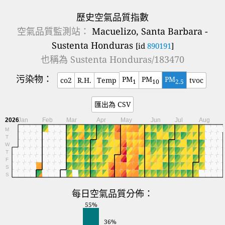
歷史空氣品質指數
空氣品質監測站：
Macuelizo, Santa Barbara -
Sustenta Honduras
[id
890191
]
也稱為
Sustenta Honduras/183470
污染物：
PM
PM
PM
co2
R.H.
Temp
tvoc
1
10
2.5
匯出為 CSV
2026
Jan
Feb
Mar
Apr
May
Jun
Jul
Aug
M
T
W
T
F
S
S
每日空氣品質分佈：
55%
36%