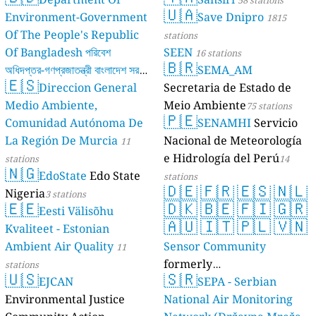
58 stations
🇺🇦
Environment-Government
Save Dnipro
1815
Of The People's Republic
stations
Of Bangladesh পরিবেশ
SEEN
16 stations
🇧🇷
অধিদপ্তর-গণপ্রজাতন্ত্রী বাংলাদেশ সরকার
SEMA_AM
🇪🇸
Direccion General
Secretaria de Estado de
17 stations
Medio Ambiente,
Meio Ambiente
75 stations
🇵🇪
Comunidad Autónoma De
SENAMHI
Servicio
La Región De Murcia
Nacional de Meteorología
11
e Hidrología del Perú
stations
14
🇳🇬
EdoState
Edo State
stations
🇩🇪
🇫🇷
🇪🇸
🇳🇱
Nigeria
3 stations
🇪🇪
🇩🇰
🇧🇪
🇫🇮
🇬🇷
Eesti Välisõhu
🇦🇺
🇮🇹
🇵🇱
🇻🇳
Kvaliteet - Estonian
Ambient Air Quality
Sensor Community
11
formerly
stations
🇺🇸
🇸🇷
EJCAN
luftdaten.info
SEPA - Serbian
35819 stations
Environmental Justice
National Air Monitoring