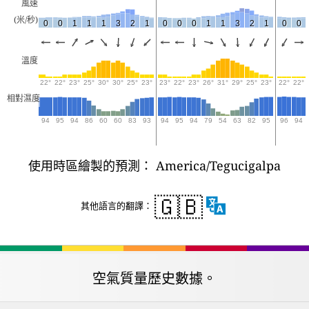
風速
(米/秒)
0
0
1
1
1
3
2
1
0
0
0
1
1
3
2
1
0
0
溫度
22°
22°
23°
25°
30°
30°
25°
23°
23°
22°
23°
26°
31°
29°
25°
23°
22°
22°
相對濕度
94
95
94
86
60
60
83
93
94
95
94
79
54
63
82
95
96
94
使用時區繪製的預測： America/Tegucigalpa
🇬🇧
其他語言的翻譯：
空氣質量歷史數據。