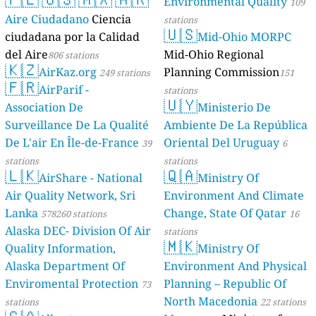
Environmental Quality
109
Aire Ciudadano
Ciencia
stations
🇺🇸
ciudadana por la Calidad
Mid-Ohio MORPC
del Aire
Mid-Ohio Regional
806 stations
🇰🇿
AirKaz.org
Planning Commission
249 stations
151
🇫🇷
AirParif -
stations
🇺🇾
Association De
Ministerio De
Surveillance De La Qualité
Ambiente De La República
De L'air En Île-de-France
Oriental Del Uruguay
39
6
stations
stations
🇱🇰
🇶🇦
AirShare - National
Ministry Of
Air Quality Network, Sri
Environment And Climate
Lanka
Change, State Of Qatar
578260 stations
16
Alaska DEC- Division Of Air
stations
🇲🇰
Quality Information,
Ministry Of
Alaska Department Of
Environment And Physical
Enviromental Protection
Planning – Republic Of
73
North Macedonia
stations
22 stations