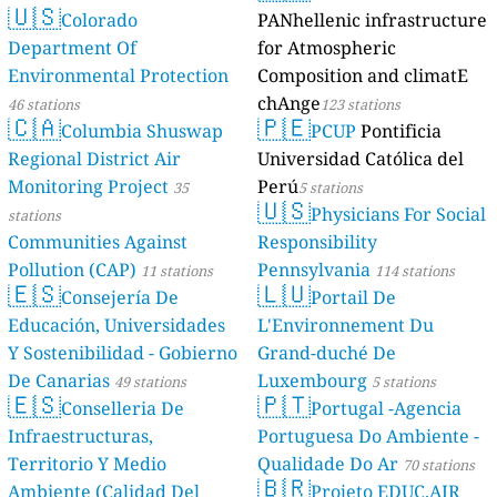
🇺🇸
Colorado
PANhellenic infrastructure
Department Of
for Atmospheric
Environmental Protection
Composition and climatE
chAnge
46 stations
123 stations
🇨🇦
🇵🇪
Columbia Shuswap
PCUP
Pontificia
Regional District Air
Universidad Católica del
Monitoring Project
Perú
35
5 stations
🇺🇸
Physicians For Social
stations
Communities Against
Responsibility
Pollution (CAP)
Pennsylvania
11 stations
114 stations
🇪🇸
🇱🇺
Consejería De
Portail De
Educación, Universidades
L'Environnement Du
Y Sostenibilidad - Gobierno
Grand-duché De
De Canarias
Luxembourg
49 stations
5 stations
🇪🇸
🇵🇹
Conselleria De
Portugal -Agencia
Infraestructuras,
Portuguesa Do Ambiente -
Territorio Y Medio
Qualidade Do Ar
70 stations
🇧🇷
Ambiente (Calidad Del
Projeto EDUC.AIR