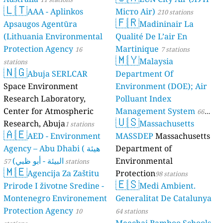
🇱🇹
AAA - Aplinkos
Місто Air)
210 stations
🇫🇷
Apsaugos Agentūra
Madininair La
(Lithuania Environmental
Qualité De L’air En
Protection Agency
Martinique
16
7 stations
🇲🇾
Malaysia
stations
🇳🇬
Abuja SERLCAR
Department Of
Space Environment
Environment (DOE); Air
Research Laboratory,
Polluant Index
Center for Atmospheric
Management System
66
🇺🇸
Research, Abuja
Massachusetts
1 stations
stations
🇦🇪
AED - Environment
MASSDEP
Massachusetts
Agency – Abu Dhabi ( هيئة
Department of
البيئة - أبو ظبي)
Environmental
57 stations
🇲🇪
Agencija Za Zaštitu
Protection
98 stations
🇪🇸
Prirode I životne Sredine -
Medi Ambient.
Montenegro Environement
Generalitat De Catalunya
Protection Agency
10
64 stations