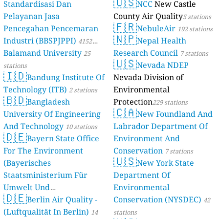
🇺🇸
Standardisasi Dan
NCC
New Castle
Pelayanan Jasa
County Air Quality
5 stations
🇫🇷
Pencegahan Pencemaran
NebuleAir
192 stations
🇳🇵
Industri (BBSPJPPI)
Nepal Health
4152
Balamand University
Research Council
stations
25
7 stations
🇺🇸
Nevada NDEP
stations
🇮🇩
Bandung Institute Of
Nevada Division of
Technology (ITB)
Environmental
2 stations
🇧🇩
Bangladesh
Protection
229 stations
🇨🇦
University Of Engineering
New Foundland And
And Technology
Labrador Department Of
10 stations
🇩🇪
Bayern State Office
Environment And
For The Environment
Conservation
7 stations
🇺🇸
(Bayerisches
New York State
Staatsministerium Für
Department Of
Umwelt Und
Environmental
🇩🇪
Berlin Air Quality -
Verbraucherschutz) - LfU
Conservation (NYSDEC)
42
(Luftqualität In Berlin)
46 stations
14
stations