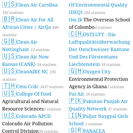
🇺🇸
Clean Air Carolina
Of Environmental Quality
(DEQ)
102 stations
205 stations
🇧🇷
Clean Air For All
Osc.lk
The Overseas School
African Cities | AirQo
of Colombo
846
4 stations
🇨🇭
OSTLUFT - Die
stations
🇬🇧
Clean Air
Luftqualitätsüberwachung
Nottingham
Der Ostschweizer Kantone
13 stations
🇺🇸
Clean Air Now
Und Des Fürstentums
Kansas (CANK)
Liechtenstein
34 stations
18 stations
🇺🇸
🇬🇭
CleanAIRE NC
Oxygen City
195
Environmental Protection
stations
🇹🇭
Cmu Ccdc
Agency in Ghana
3437 stations
2 stations
🇺🇸
College Of Food
Pai Air
28 stations
🇵🇰
Agricultural and Natural
Pakistan Punjab Air
Resource Sciences
Quality Network
1 stations
47 stations
🇺🇸
🇮🇳
Colorado APCD
Paljor Naygyal Girls
Colorado Air Pollution
School
1 stations
🇬🇷
Control Division
PANACEA
94 stations