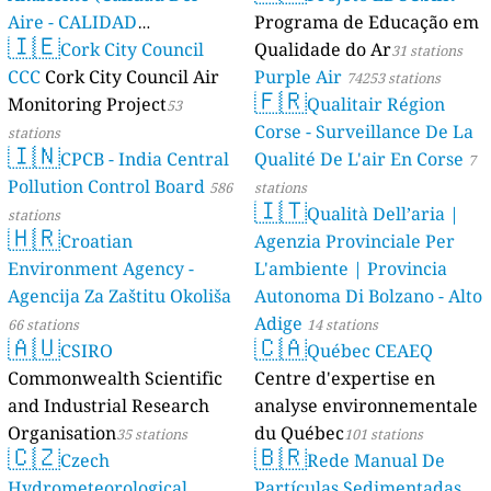
Aire - CALIDAD
Programa de Educação em
🇮🇪
AMBIENTAL)
Cork City Council
Qualidade do Ar
23 stations
31 stations
CCC
Cork City Council Air
Purple Air
74253 stations
🇫🇷
Monitoring Project
Qualitair Région
53
Corse - Surveillance De La
stations
🇮🇳
CPCB - India Central
Qualité De L'air En Corse
7
Pollution Control Board
586
stations
🇮🇹
Qualità Dell’aria |
stations
🇭🇷
Croatian
Agenzia Provinciale Per
Environment Agency -
L'ambiente | Provincia
Agencija Za Zaštitu Okoliša
Autonoma Di Bolzano - Alto
Adige
66 stations
14 stations
🇦🇺
🇨🇦
CSIRO
Québec CEAEQ
Commonwealth Scientific
Centre d'expertise en
and Industrial Research
analyse environnementale
Organisation
du Québec
35 stations
101 stations
🇨🇿
🇧🇷
Czech
Rede Manual De
Hydrometeorological
Partículas Sedimentadas