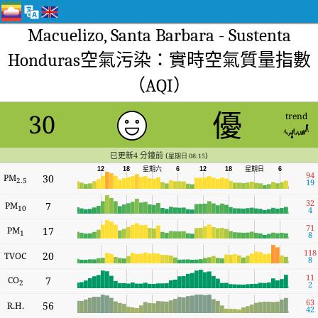
Macuelizo, Santa Barbara - Sustenta
Honduras空氣污染：實時空氣質量指數
（AQI）
優
30
trend
已更新4 分鐘前 (
)
星期日 08:15
星期六
12
18
6
12
18
星期日
6
94
PM
30
2.5
19
32
PM
7
10
4
71
PM
17
1
8
118
20
TVOC
8
11
CO
7
2
2
63
56
R.H.
42