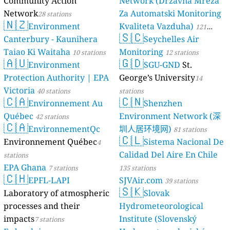
Community Action
Network (Državna Mreža
Network
Za Automatski Monitoring
28 stations
🇳🇿
Environment
Kvaliteta Vazduha)
121
🇸🇨
Canterbury - Kaunihera
Seychelles Air
stations
Taiao Ki Waitaha
Monitoring
10 stations
12 stations
🇦🇺
🇬🇩
Environment
SGU-GND
St.
Protection Authority | EPA
George’s University
14
Victoria
40 stations
stations
🇨🇦
🇨🇳
Environnement Au
Shenzhen
Québec
Environment Network (深
42 stations
🇨🇦
EnvironnementQc
圳人居环境网)
81 stations
🇨🇱
Environnement Québec
Sistema Nacional De
4
Calidad Del Aire En Chile
stations
EPA Ghana
7 stations
135 stations
🇨🇭
EPFL-LAPI
SJVAir.com
39 stations
🇸🇰
Laboratory of atmospheric
Slovak
processes and their
Hydrometeorological
impacts
Institute (Slovenský
7 stations