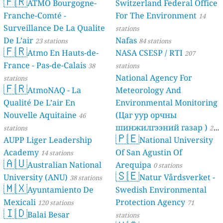
🇫🇷
ATMO Bourgogne-
Switzerland Federal Office
Franche-Comté -
For The Environment
14
Surveillance De La Qualite
stations
De L’air
Nafas
23 stations
84 stations
🇫🇷
Atmo En Hauts-de-
NASA CSESP / RTI
207
France - Pas-de-Calais
38
stations
National Agency For
stations
🇫🇷
AtmoNAQ - La
Meteorology And
Qualité De L’air En
Environmental Monitoring
Nouvelle Aquitaine
(Цаг уур орчны
46
шинжилгээний газар )
stations
21
🇵🇪
AUPP Liger Leadership
National University
stations
Academy
Of San Agustin Of
14 stations
🇦🇺
Australian National
Arequipa
0 stations
🇸🇪
University (ANU)
Natur Vårdsverket -
38 stations
🇲🇽
Ayuntamiento De
Swedish Environmental
Mexicali
Protection Agency
120 stations
71
🇮🇩
Balai Besar
stations