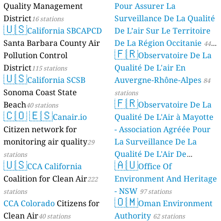
Quality Management
Pour Assurer La
District
Surveillance De La Qualité
16 stations
🇺🇸
California SBCAPCD
De L’air Sur Le Territoire
Santa Barbara County Air
De La Région Occitanie
44
🇫🇷
Pollution Control
Observatoire De La
stations
District
Qualité De L'air En
115 stations
🇺🇸
California SCSB
Auvergne-Rhône-Alpes
84
Sonoma Coast State
stations
🇫🇷
Beach
Observatoire De La
40 stations
🇨🇴
🇪🇸
Canair.io
Qualité De L'Air à Mayotte
Citizen network for
- Association Agréée Pour
monitoring air quality
La Surveillance De La
29
Qualité De L'Air De
stations
🇺🇸
🇦🇺
CCA California
Mayotte
Office Of
4 stations
Coalition for Clean Air
Environment And Heritage
222
- NSW
stations
97 stations
🇴🇲
CCA Colorado
Citizens for
Oman Environment
Clean Air
Authority
40 stations
62 stations