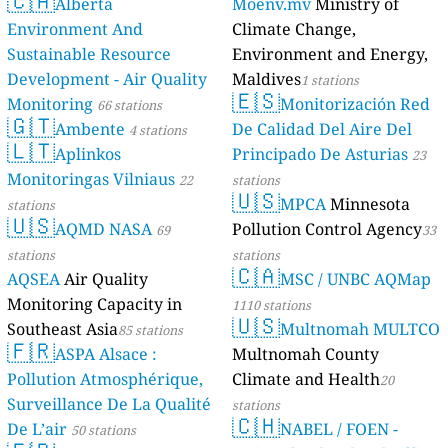
🇨🇦
Alberta
Moenv.mv
Ministry of
Environment And
Climate Change,
Sustainable Resource
Environment and Energy,
Development - Air Quality
Maldives
1 stations
🇪🇸
Monitoring
Monitorización Red
66 stations
🇬🇹
Ambente
De Calidad Del Aire Del
4 stations
🇱🇹
Aplinkos
Principado De Asturias
23
Monitoringas Vilniaus
22
stations
🇺🇸
MPCA
Minnesota
stations
🇺🇸
AQMD NASA
Pollution Control Agency
69
33
stations
stations
🇨🇦
AQSEA
Air Quality
MSC / UNBC AQMap
Monitoring Capacity in
1110 stations
🇺🇸
Southeast Asia
Multnomah MULTCO
85 stations
🇫🇷
ASPA Alsace :
Multnomah County
Pollution Atmosphérique,
Climate and Health
20
Surveillance De La Qualité
stations
🇨🇭
De L’air
NABEL / FOEN -
50 stations