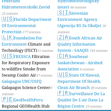
Federalni
Hydrometeorologický
Hidrometeorološki Zavod
ústav)
66 stations
🇸🇮
Slovenian
25 stations
🇺🇸
Florida Department
Environment Agency
Of Environmental
(Agencija RS Za Okolje)
26
Protection
177 stations
stations
🇱🇰
🇿🇦
Foundation For
South African Air
Environment
Climate and
Quality Information
Technology (FECT)
System - SAAQIS
11 stations
193 stations
🇺🇸
🇨🇦
FRESSCA
Filtration
Southeast
for Respiratory Exposure
Saskatchewan - Airshed
to wildfire Smoke from
Association
6 stations
🇺🇸
Swamp Cooler Air
State Of Hawaii,
47 stations
Galapagos UNC/USFQ
Department Of Health,
Galapagos Science Center
Clean Air Branch
0
69 stations
🇫🇷
Surveillance De La
stations
🇵🇪
GeoHealthPeru
Qualité De L'air Dans La
Regional GEOHealth Hub
Région Centre
23 stations